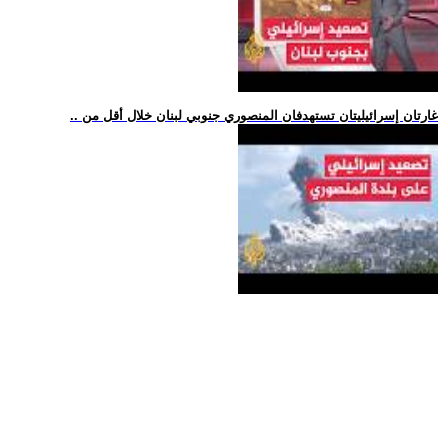
.. غارتان إسرائيليتان تستهدفان المنصوري جنوبي لبنان خلال أقل من