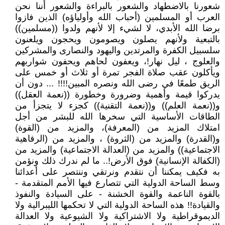
شعورنا بالاضطهاد والشعور بالبراءة والشعور أننا نحن
العرب أو المسلمين (أحباب الله وأولياؤه) الذين فازوا
برضا الله الأبدي، لا لشيء إلا لأنهم ولدوا ((مسلمين))
بالتبعية ولأنهم يصلون ويصومون ويحجون ويلعنون
سلسبيل الكفرة والمرتدين واليهود والنصارى والمشركين
والعلوج ، ليل نهار!، ويعفون لحاهم ويحفون شواربهم
ويأكلون عقب صلاة الفجر تمرة أو ثلاث أو خمس على
الريق طمعًا في رضى الله ونصره المبين!!!! ... دون أن
يدركوا قيمة وأهمية وضرورة وخطورة ((نعمة العقل))
و((نعمة العلم)) و((نعمة التقنية)) كجزء لا يتجزأ من
الطاقات الأساسية التي سخرها الله للبشر من أجل
امتلاك المزيد من (المعرفة)، والمزيد من (القوة)
و(القدرة) والمزيد من (الثروة) ، والمزيد من (الرفاهية
الاجتماعية)) والمزيد من (العدالة الاجتماعية) والمزيد من
(الكفالة الإنسانية) فوق الأرض!.. ما لم ندرك ذلك ونؤمن
به فكيف يمكننا أن نتقدم ونرتقي وننتصر على أعدائنا
وسط الساحة الدولية التي تتصارع فيها الأمم المتقدمة -
بالقوة الناعمة والقوة الخشنة - على السيادة والنفوذ
والقيادة!! هذه الساحة الدولية التي لا تحكمها الليبرالية ولا
الديموقراطية ولا الاشتراكية ولا الشيوعية ولا العدالة