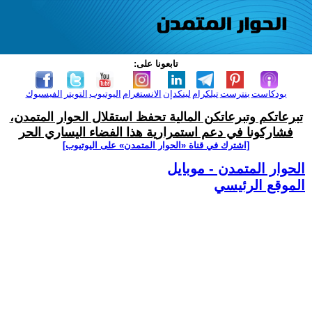
تابعونا على:
بودكاست
بنترست
تيلكرام
لينكدإن
الانستغرام
اليوتيوب
التويتر
الفيسبوك
تبرعاتكم وتبرعاتكن المالية تحفظ استقلال الحوار المتمدن،
فشاركونا في دعم استمرارية هذا الفضاء اليساري الحر
[اشترك في قناة ‫«الحوار المتمدن» على اليوتيوب]
الحوار المتمدن - موبايل
الموقع الرئيسي