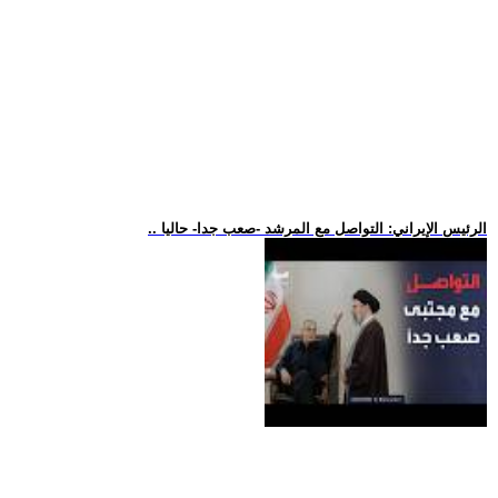
.. الرئيس الإيراني: التواصل مع المرشد -صعب جدا- حاليا