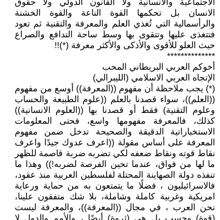
الاجتماعية والانسانية ولا القانون الدولي ولا حقوق
الانسان بل تحكمها القوة الناعة والقوة الخشنة
والرأسمالية التي تُغذي العلم والمعرفة والتقنية ثم تعود
فتتغذى عليها وتتقوى بها وسط ساحة التدافع والصراع
حيث العلو للأقوى والأذكى والأكثر معرفة (*)!!
**************
أخوكم العربي البريطاني المحب
الإتجاه العربي الاسلامي (الليبرالي)
(*) يجب ملاحظة أن مفهوم ((المعرفة)) أوسع من مفهوم
((العلم))، سواء قصدنا بالعلم ((علوم الطبيعة والحساب
وعلوم التقنية) فقط أو قصدنا بها ((العلوم الانسانية))
كذلك، فالمعرفة مفهومها واسع، فحتى المعلومات
الاستخباراتية الدقيقة والصحيحة تدخل ضمن مفهوم
المعرفة على أساس مقولة ((اعرف عدوك جيدًا واعرف
نقاط قوته ونقاط ضعفه لكي تضربه ضربة قاصمة للظهر
ما لها من فواق، عندما تحين الفرصة لضربه!)) وهذا ما
تنفذه دولة الصهاينة المحتلة لفلسطين العربية منذ عقود،
فالاسرائيليون ، فضلًا ما يتمتعون به من حماية ورعاية
امريكية وغربية كاملة وشاملة، بلا شك متفقون علينا،
نحن العرب ، في مجال ((المعرفة))، والمعرفة ليست
(قوة) وحسب بل هي (ثروة) أيضًا ، والأمم والدول لا