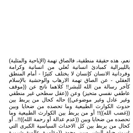
نعم، هذه حقيقة منطقية، فالصاق تهمة (الإباحية والمثلية)
بالليبرالية كمبادئ انسانية تُعلي من انسانية وكرامة
وفردانية الانسان كإنسان لا يختلف كثيرًا - أمام المنطق
العقلي - عن الصاق تهمة الارهاب والوحشية بالإسلام
كآخر رسالة من الله للبشر!! كلاهما ناتج عن ((موقف
عاطفي نفسي متحيز) وعن ((عقل سطحي غير منطقي
وغير عادل وغير موضوعي)) حاله كحال من يربط بين
حدوث الكوارث الطبيعية وما تحصده من ضحايا وبين
((غضب الله))!! أو من يربط بين الكوارث الطبيعية وما
تحصده من ضحايا وبين ((عدم عدالة أو رحمة الله))!!.. أو
كحال من يربط بين كل الاحداث السياسية الكبرى التي
غيرت حياة البشر وبين وجود ((مؤامرة عالمية شريرة