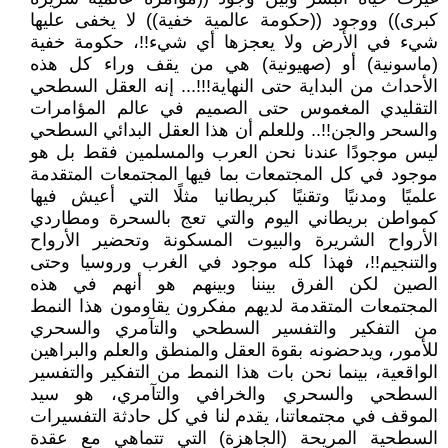
كبرى)) ووجود ((حكومة عالمية خفية)) لا يخفى عليها
شيء في الأرض ولا يعجزها أي شيء!!، حكومة خفية
(ماسونية) أو (صهيونية) هي من يقف وراء كل هذه
الأحداث من البداية حتى النهاية!!!... إنه العقل السطحي
التقليدي المغموس حتى الصميم في عالم المؤامرات
والسحر والجن!!.. وللعلم أن هذا العقل البدائي السطحي
ليس موجودًا عندنا نحن العرب والمسلمين فقط بل هو
موجود في كل المجتمعات بما فيها المجتمعات المتقدمة
علميًا ومدنيًا وتقنيًا كبريطانيا مثلًا التي أعيش فيها
كمواطن بريطاني اليوم والتي تعج بالسحرة ومطاردي
الأرواح الشريرة والبيوت المسكونة وتحضير الأرواح
والتنجيم!!، فهذا كله موجود في الغرب وروسيا وحتى
الصين لكن الفرق بيننا وبينهم هو أنهم في هذه
المجتمعات المتقدمة لديهم مفكرون يقاومون هذا النمط
من التفكير والتفسير السطحي والتآمري والسحري
للأمور، ويدحضونه بقوة العقل والمنطق والعلم والبراهين
الواقعية، بينما نحن بات هذا النمط من التفكير والتفسير
السطحي والسحري والخرافي والتآمري، هو سيد
الموقف في مجتمعاتنا، يقدم لنا في كل حادثة التفسيرات
السطحية المريحة (الجاهزة) التي تتماهي مع عقدة