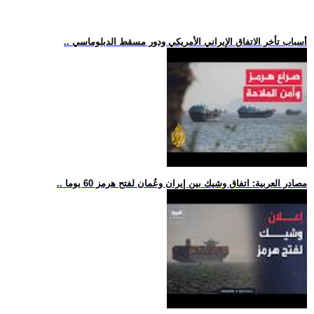
.. أسباب تأخر الاتفاق الإيراني الأمريكي ودور مسقط الدبلوماسي
.. مصادر العربية: اتفاق وشيك بين إيران وعُمان لفتح هرمز 60 يوما