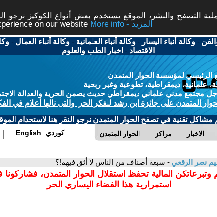
ة التصفح والنشر، الموقع يستخدم بعض أنواع الكوكيز نرجو النق
More info - المزيد
experience on our website
الفن
-
وكالة أنباء اليسار
-
وكالة أنباء العلمانية
-
وكالة أنباء العمال
-
وكا
الاقتصاد
-
اخبار الطب والعلوم
 الرئيسي لمؤسسة الحوار المتمدن
، علمانية، ديمقراطية، تطوعية وغير ربحية
ل مجتمع مدني علماني ديمقراطي حديث يضمن الحرية والعدالة الاجتم
حوار المتمدن على جائزة ابن رشد للفكر الحر والتى نالها أعلام في الفك
م مشاكل تقنية في تصفح الحوار المتمدن نرجو النقر هنا لاستخدام الموقع
كوردي
English
الاخبار
مراكز
الحوار المتمدن
م نصر الرقعي
- سبعة أصناف من الناس لا أثق فيهم!؟
 وتبرعاتكن المالية تحفظ استقلال الحوار المتمدن، فشاركونا 
استمرارية هذا الفضاء اليساري الحر