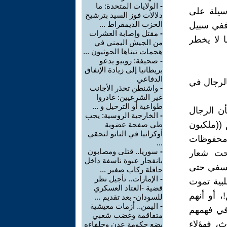
-
الولايات المتحدة: ما
سيلة على
دلالات فوز السيد بترشيح
الحزب الديمقراط ...
 ففي سبيل
-
مقتل وإصابة العشرات
ا لا يخطر
من الجيش اليمني في
هجمات تبناها الحوثيون ...
-
صحيفة: روبيو يدعو
بريطانيا إلى زيادة الإنفاق
الدفاعي
الرجال في
-
واشنطن تحذر الأجانب
غير الشرعيين: غادروا
طواعية أو الترحيل و ...
ن الرجال
-
الخارجية الروسية: يجب
م ((ملكيون
طي صفحة عضوية
أوكرانيا في الناتو لتحقي
 محفوظات
...
-
سوريا.. قتلى ومصابون
حت شعار
بانفجار عبوة ناسفة داخل
فلسفي حتى
حافلة ركاب صغير ...
-
الإمارات.. تأجيل نظر
بية تموت
قضية -العتاد العسكري
 أو أنهم
للسودان- بعد تقديم ...
-
اليمن.. أزمات معيشية
في فهمهم
متفاقمة وغضب شعبي
ث، فهؤلاء
يضع حكومة عدن وحلفاءه