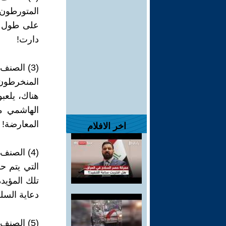
المتورطون
على طول ا
دارت!
(3) الصنف الثالث: الإعلاميون!
المنخرطون 
هناك، يلعب
الهاشمي مث
المعارضة!
اخر الافلام
(4) الصنف الرابع: الجماهير الشعبية الغريرة الحاشدة!
التي يتم ح
تلك المؤيد
دعاية السل
(5) الصنف الخامس: رجال المخابرات!