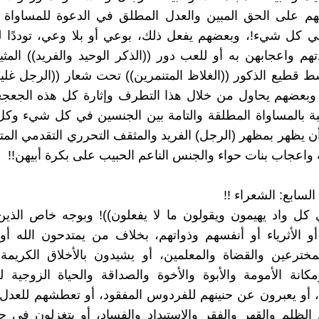
هم على الحق المبين والعدل المطلق في الدعوة للمساواة ا
 كل شيء!، وبعضهم يفعل ذلك، بوعي أو بلا وعي، توددًا لب
تهم واعجابهن به أو للعب دور ((الذكر الوحيد والفريد)) المثير
 قطيع الذكور ((الغلاظ المتنمرين)) تحت شعار ((الرجل غلي
. وبعضهم يحاول من خلال هذا التطرف وإثارة كل هذه الجعجع
ة بالمساواة المطلقة والتامة بين الجنسين في كل شيء وكل
ن يظهر بمظهر (الرجل) الفريد والمثقف التحرري التقدمي المتم
ة واعجاب بنات حواء والجنس الناعم الحبيب على بكرة أبيهن!!
 كل واد يهيمون ويقولون ما لا يفعلون))! وبوجه خاص الذي
و الأثرياء أو أنفسهم وذواتهم، بخلاف من يمتدحون الله أو ال
لمخترعين والقضاة والمعلمين، أو يشيدون بالأخلاق الكريمة 
كانة الأمومة والأبوة والأخوة والصداقة والحياة الزوجية 
، أو يعبرون عن حنينهم للفردوس المفقود، أو تعطشهم للعدل
الظلم والقهر والفقر والاستبداد والفساد، أو يتغزلون في 