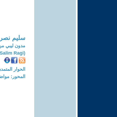
سليم نصر 
مدون ليبي من
(Salim Ragi)
الحوار المتمدن-العدد: 8125 - 24
المحور: مواض