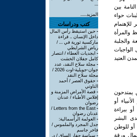
...
لتامة بين
المزيد.....
نات حواء
 للإهتمام
كتب ودراسات
-
حين استيقظ رأس المال
ظ والمرأة
داخل الإنسان .. قراءة
ة والجلبة
ماركسية ثورية في ... /
رياض الشرايطي
 الواجبات
-
ابجديات العطاء / انتصار
دن العتيد
كامل جفلان الخشت
-
مجلة سلاح النقد، عدد
جوان-جويلية-اوت 2026 /
مجلة سلاح النقد
-
حقوق العصر / أحمد
التاوتي
-
قصة الأمراض المزمنة و
ن يمتدحون
إفلاس الأطباء / عدنان
أنبياء أو
رضوان
Letters from the East /
-
أو ببراءة
عدنان رضوان
لدى البشر
-
العولمة الرأسمالية:
جدل المجرد والملموس /
 أو للوطن
فاخر جاسم
جمال ورقة
-
سياسة حفار الساق / د.