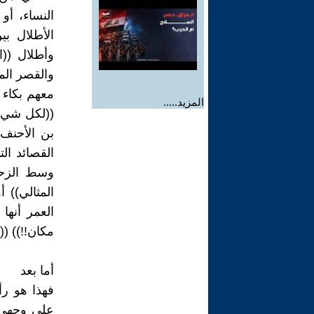
النساء، أو
الأطلال بي
وأطلال ((ا
والقصر المش
معهم بكاء ا
المزيد.....
((لكل شيء إ
بن الأحنف)
القصائد ال
وسط الزحام
المثالي)) أ
العمر أنه
مكان!!)) ((
أما بعد
فهذا هو رأ
على وجهي 