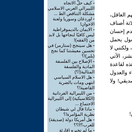
-
كيف حلَّ الاتجاه
الليبرالي العربي الاسلامي
مشكلة التناقض الظ ...
هم العاقل،
-
اوردغان وسوريا ولعنة
- في هذا العام 2024 - أضيف ثلاثة أصناف
الاخوان!
-
الايمان بالديموقراطية
عدم إحسان
ليس كافيًا لنجاحها بل لابد
سول يحمل
من (الفقه)!
-
هل سينجح (ستارمر) في
من مالي، ولكنني لا
تحسين معيشتنا كما نجح
شر، الآتي
(بلير)!؟
-
الإصلاح بين الفلسفة
ذه لقاعدة
المادية والفلسفة
المثالية(!؟)
ء والعدول
-
هل الاسلام السياسي
ديقي! ولا
انتهى ومات بالضربة
القاضية!؟
-
من الليبرالية الفردانية
(الكلاسيكية) إلى الليبرالية
الاجتماع ...
-
ماذا قال لي شيطان
!
نظرية المؤامرة!؟
-
هل أمريكا دولة (صديقة)
للعرب؟!!؟؟
-
ما لم تخبره (قارئة