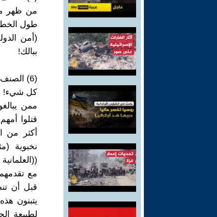
من ظهر من
طول الخط، 
(أمن الدول
ببالك!
(6) الصن
كل شيء!
ممن يبالغو
قتلوا أمهم 
أكثر من ا
نخبوية (
((العلماني
مع تقدمهم 
قبل أن تن
يتبنون هذ
لطبيعة الح