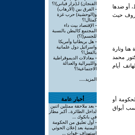
الفنجان) لـ(نزار قباني)!؟
 أو ضدها
-
الفرق بين (الارهاب)
و(الوحشية) حرب غزة
ظروف حيث
كمثال!؟
-
الإقتصاد بيت داء
المجتمع كالبطن بالنسبة
للجسم(!؟)
-
هل بريطانيا وأمريكا
واسرائيل دول علمانية
هنا وتارة
بالفعل!؟
كتور محمد
-
معادلات الديموقراطية
والليبرالية والعدالة
هاتف أيام
الاجتماعية!؟
المزيد.....
أخبار عامة
لحكومة أو
-
بعد ملاحقة ممثلين اثنين
حسب أبواق
لداخل الطائرة.. أكبر مطار
في بانكوك ...
-
أول تعليق من الحكومة
اليمنية بعد إعلان الحوثي
استهداف -قوات ...