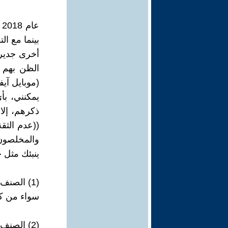
ع
أخرى جدير 
الظن بهم 
يمكنني، بأ
ذكرهم، إلا
((عدم الثقة
والمخلصون 
ينبئك مثل خ
(1) الصنف الأول: السياسيون!
سواء من كا
(2) الصنف الثاني: رجال الدين!