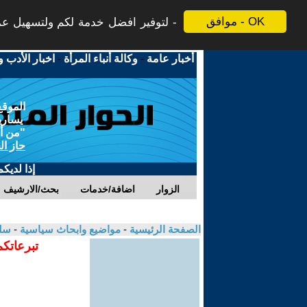
موافق - OK
لتوفير افضل خدمة لكم ولتسهيل عملي
أخبار عامة
-
وكالة أنباء المرأة
-
اخبار الأدب و
الموقع
يسارية
"من أج
حاز ال
إذا لديك
الزوار
اضافة/خدمات
بحث/الارشيف
الصفحة الرئيسية
-
مواضيع وابحاث سياسية
-
سلي
تبرعاتكم