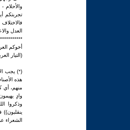
والأحلام -
تجربتكم أيه
فالاختلاف 
العدل والاع
***********
أخوكم العر
(التيار العر
(*) يجب ال
هذه الأصناف
منهم، أي ك
وادٍ يهيمون
وذكروا ال
ينقلبون)) 
الشعراء عمو