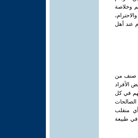
تم وخلاصة
الاحترام،
م عند أهل
كل صنف من
ض الأفراد
نهم في كل
 الصالحات
أي منقلب
 في طبيعة