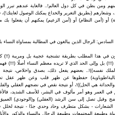
هم ومن بطن في كل دول العالم!.. فالغاية عندهم تبرر الو
وشعارهم (بطريق التغرير والخداع يمكنك الوصول لغايتك!)،
ة) أو (أمن النظام) أو (أمن الزعيم) يمكنهم أن يفعلوا بك م
ف السادس: الرجال الذين يبالغون في المطالبة بمساواة النساء ب
ن في هذا المطلب بطريقة تشنجية عجيبة بل ومريبة (!!) كأ
(!!!) بل وإلى الحد الذي لا تريده معظم النساء أصلًا (!!!) فه
لملك نفسه))!.. بعضهم يفعل ذلك، بصدق واخلاص، نتيجة
مثالية/طوباوية) حفظوها عن ظهر قلب وعن ظهر عقل ت
ة والحداثة هي الحل))!، أو نتيجة نقص في نضجهم العقلي وال
في العمر وهو أمر مألوف في البشر، للأسف الشديد، فالأغل
ضج وقبل تصل إلى سن الرشد (العقلي) و(الوجودي) العميق!،
ه الشعارات - بشكل متطرف وحاد وحدي جدًا - نتيجة لخلل 
ياة وطبيعة المجتمعات وطبيعة الرجال والنساء والذكور والأنا