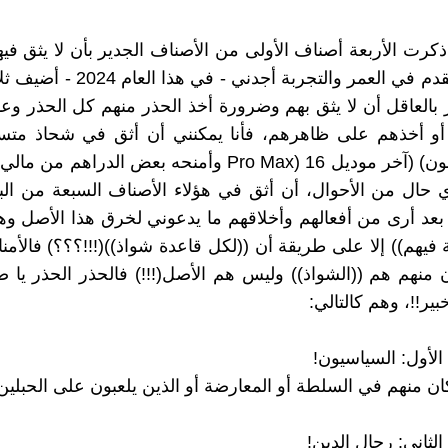
ام 2018 ذكرت الأربعة أصناف الأولى من الأصناف الجدير بأن لا يثق في
بينما مع التقدم في العمر والتجربة أجدني 
بالعاقل أن لا يثق بهم وضرورة أخذ الحذر منهم كل الحذر و
أو أخذهم على ظاهرهم، فأنا يمكنني أن أثق في شحاذ مت
(موبايل آيفون) (آخر موديل 16 (Pro Max وأمنحه بعض الدراهم 
ي حال من الأحوال، أن أثق في هؤلاء الأصناف السبعة من الب
 بعد أرى من أفعالهم وأخلاقهم ما يدعوني لخرق هذا الأصل وه
 فيهم)) إلا على طريقة أن ((لكل قاعدة شواذ))(!!!؟؟؟) فالأمنا
منهم هم ((الشواذ)) وليس هم الأصل(!!!) فالحذر الحذر يا ص
بير!!، وهم كالتالي:
ن منهم في السلطة أو المعارضة أو الذين يلعبون على الحبلين