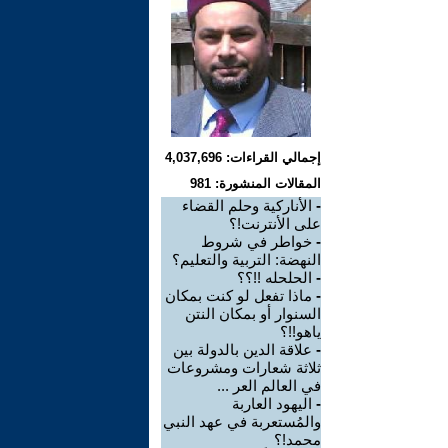
إجمالي القراءات: 4,037,696
المقالات المنشورة: 981
-
الأناركية وحلم القضاء
على الأنترنت!؟
-
خواطر في شروط
النهضة: التربية والتعليم؟
-
الحلحله !!؟؟
-
ماذا تفعل لو كنت بمكان
السنوار أو بمكان النتن
ياهو!!؟
-
علاقة الدين بالدولة بين
ثلاثة شعارات ومشروعات
في العالم العر ...
-
اليهود العاربة
والمُستعربة في عهد النبي
محمد!؟