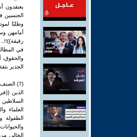
يعتقدون أن
الجنسين في
وطلبًا لمود
أمامهن وسط
رقيقة))!!.
في المطالب
والحقوق، أ
الجدير بثق
(7) الصنف السابع: الشعراء !!
الذين ((في
السلاطين أ
العلماء وا
الطفولة وم
والحيوانات
الخالي من 