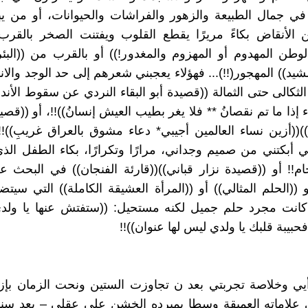
 في جمال الطبيعة والزهور والفراشات والحيوانات، أو من 
ن الأنقاض بكاءً مريرًا يقطع القلوب ويفتنت الصخر بالقرب
لوطن المهدوم أو المهزوم والمغدور!)) أو بالقرب من ((البئ
يد)) المهجور(!!)... فهؤلاء يعجبني شعرهم إلى حد الوجد والانب
لثكالى حتى الثمالة ((قصيدة أبو البقاء النردي عن سقوط الأندل
ذا ما تم نقصانُ ** فلا يغر بطيب العيش إنسانُ))!!، أو ((قصي
)((أزين نساء العالمين أجيبي* دعاء مشوق بالعراق غريبِ))
تي أبكتني من صميم وجداني، مرارًا وتكرارًا، بكاء الطفل الذ
!! أو ((قصيدة نزار قباني))((قارئة الفنجان)) في البحث 
و ((الحلم المثالي)) أو ((المرأة العشيقة الكاملة)) التي سيت
ا كانت مجرد حلم جميل لكنه مستحيل: ((ستفتش عنها يا ول
فحبيبة قلبك يا ولدي ليس لها عنوان))!!
يي وخلاصة تجربتي بعد ن تجاوزت الستين ونحت الزمان بإزم
علاماته العميقة وسطا بمبرده الخشن على عقلي – بعد سنين