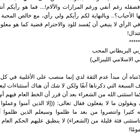
 فصقله رغم أنفي ورغم المرارات والآلام!... فما هو رأيكم أن
ا الأحباب؟.. وبالنهاية لكم رأيكم ولي رأي، مع خالص المحبة و
في الرأي لا ينبغي أن يُفسد للود والاحترام قضية كما هو معلو
تدال!
*****
بي البريطاني المحب
بي الاسلامي الليبرالي)
انتباه أن مبدأ عدم الثقة لدي إنما منصب على الأغلبية في 
 السبعة التي ذكرناها آنفًا ولكن لا شك أن هناك أستثناءات لبع
ما استثنى الله من الشعراء بعد أن قرر أن الخط العام فيهم أ
 ويقولون ما لا يفعلون فقال تعالى: ((إلا الذين آمنوا وعملوا
له كثيرا وانتصروا من بعد ما ظلموا وسيعلم الذين ظلموا 
فاستثنى فئة قليلة من (الشعراء) لا ينطبق عليهم الحكم العام
مًا!