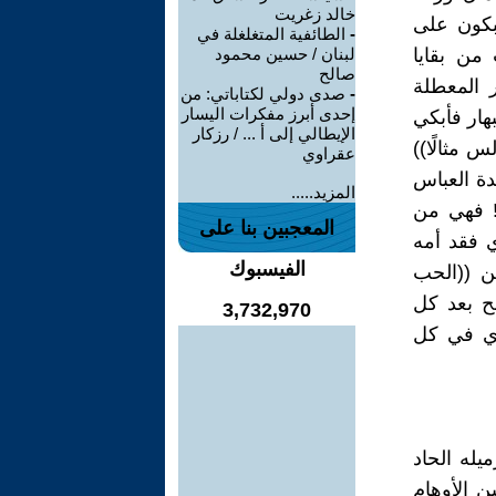
خالد زغريت
يبكون على
-
الطائفية المتغلغلة في
 من بقايا
لبنان / حسين محمود
صالح
ر المعطلة
-
صدى دولي لكتاباتي: من
إحدى أبرز مفكرات اليسار
هار فأبكي
الإيطالي إلى أ ... / رزكار
س مثالًا))
عقراوي
دة العباس
المزيد.....
!! فهي من
المعجبين بنا على
ي فقد أمه
الفيسبوك
عن ((الحب
ضح بعد كل
3,732,970
دي في كل
يله الحاد
 الأوهام