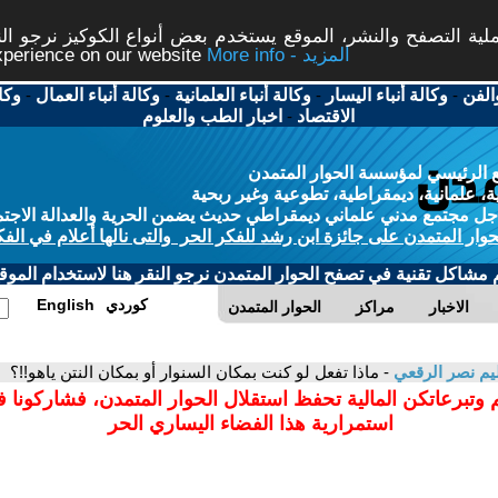
ة التصفح والنشر، الموقع يستخدم بعض أنواع الكوكيز نرجو النق
More info - المزيد
experience on our website
الفن
-
وكالة أنباء اليسار
-
وكالة أنباء العلمانية
-
وكالة أنباء العمال
-
وكا
الاقتصاد
-
اخبار الطب والعلوم
 الرئيسي لمؤسسة الحوار المتمدن
، علمانية، ديمقراطية، تطوعية وغير ربحية
ل مجتمع مدني علماني ديمقراطي حديث يضمن الحرية والعدالة الاجتم
حوار المتمدن على جائزة ابن رشد للفكر الحر والتى نالها أعلام في الفك
م مشاكل تقنية في تصفح الحوار المتمدن نرجو النقر هنا لاستخدام الموقع
كوردي
English
الاخبار
مراكز
الحوار المتمدن
م نصر الرقعي
- ماذا تفعل لو كنت بمكان السنوار أو بمكان النتن ياهو!!؟
 وتبرعاتكن المالية تحفظ استقلال الحوار المتمدن، فشاركونا 
استمرارية هذا الفضاء اليساري الحر