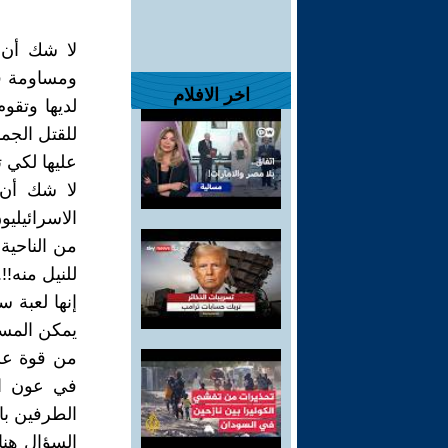
لا شك أن 
ومساومة ف
اخر الافلام
لديها وتقو
للقتل الجم
عليها لكي 
لا شك أن 
الاسرائيلي
من الناحية
للنيل منه!!.
إنها لعبة 
يمكن المسا
من قوة عسك
في عون اه
الطرفين با
السؤال هن