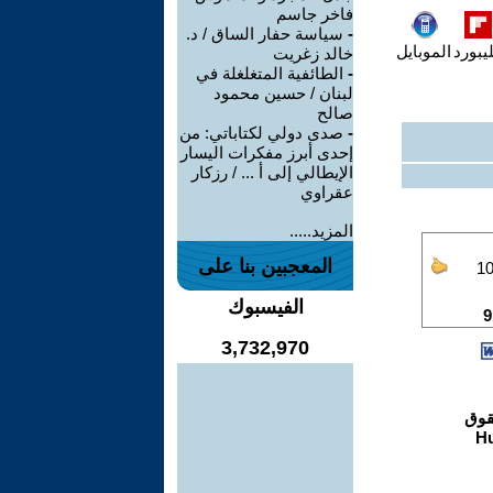
فاخر جاسم
-
سياسة حفار الساق / د.
يبورد
الموبايل
خالد زغريت
-
الطائفية المتغلغلة في
لبنان / حسين محمود
صالح
-
صدى دولي لكتاباتي: من
إحدى أبرز مفكرات اليسار
الإيطالي إلى أ ... / رزكار
عقراوي
المزيد.....
المعجبين بنا على
الفيسبوك
3,732,970