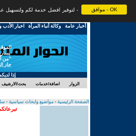
موافق - OK
لتوفير افضل خدمة لكم ولتسهيل عملي
أخبار عامة
-
وكالة أنباء المرأة
-
اخبار الأدب و
الموقع
يسارية
"من أج
حاز ال
إذا لديك
الزوار
اضافة/خدمات
بحث/الارشيف
الصفحة الرئيسية
-
مواضيع وابحاث سياسية
-
سلي
تبرعاتكم