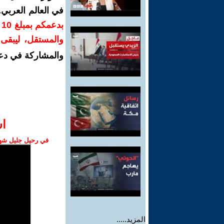
في العالم العربي
ب
والمستقل، ليبقى ص
والمشاركة في دع
ا‫
في رحيل جليل شهبا
المزيد.....