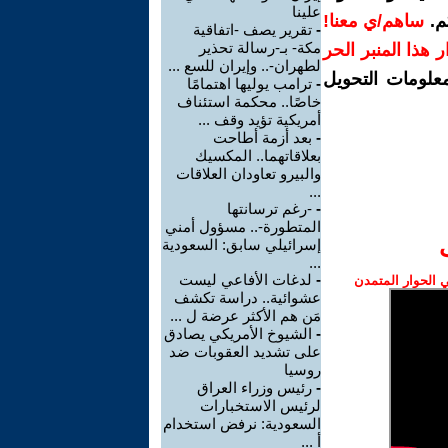
علينا
م.
ساهم/ي معنا!
-
تقرير يصف -اتفاقية
مكة- بـ-رسالة تحذير
رار هذا المنبر الحر
لطهران-.. وإيران للسع ...
معلومات التحويل
-
ترامب يوليها اهتمامًا
خاصًا.. محكمة استئناف
أمريكية تؤيد وقف ...
-
بعد أزمة أطاحت
بعلاقاتهما.. المكسيك
والبيرو تعاودان العلاقات
...
-
-رغم ترسانتها
المتطورة-.. مسؤول أمني
إسرائيلي سابق: السعودية
...
-
لدغات الأفاعي ليست
الحوار المتمدن
عشوائية.. دراسة تكشف
مَن هم الأكثر عرضة ل ...
-
الشيوخ الأمريكي يصادق
على تشديد العقوبات ضد
روسيا
-
رئيس وزراء العراق
لرئيس الاستخبارات
السعودية: نرفض استخدام
أ ...