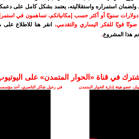
. ولضمان استمراره واستقلاليته، يعتمد بشكل كامل على دعمك
دعمكم بمبلغ 10 دولارات سنويًا أو أكثر حسب إمكانياتكم، تساهمون في استم
وتًا قويًا للفكر اليساري والتقدمي
،
انقر هنا للاطلاع على 
م هذا المشروع
.
شترك في قناة «الحوار المتمدن» على اليوتيوب
ز، عضو هيئة إدارة الحوار المتمدن
في رحيل شاكر الناصري، أحد مؤسسي 