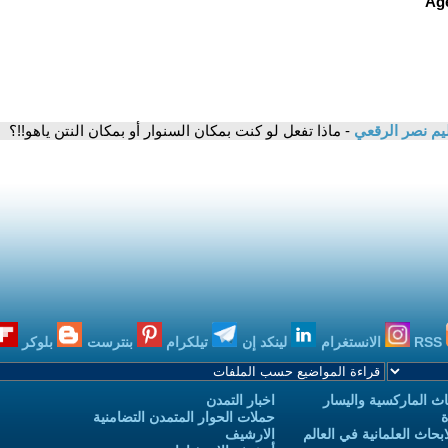
م نصر الرقعي
- ماذا تفعل لو كنت بمكان السنوار أو بمكان النتن ياهو!!؟
RSS
الانستغرام
لينكد إن
تيلكرام
بنترست
بلوكر
ث الماركسية واليسار
اخبار التمدن
ة
حملات الحوار المتمدن التضامنية
حاث العلمانية في العالم
الارشيف