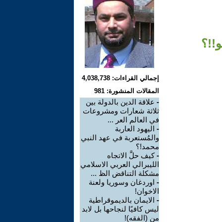
و!!؟
إجمالي القراءات: 4,038,738
المقالات المنشورة: 981
-
علاقة الدين بالدولة بين
ثلاثة شعارات ومشروعات
في العالم العر ...
-
اليهود العاربة
والمُستعربة في عهد النبي
محمد!؟
-
كيف حلَّ الاتجاه
الليبرالي العربي الاسلامي
مشكلة التناقض الظ ...
-
اوردغان وسوريا ولعنة
الاخوان!
-
الايمان بالديموقراطية
ليس كافيًا لنجاحها بل لابد
من (الفقه)!