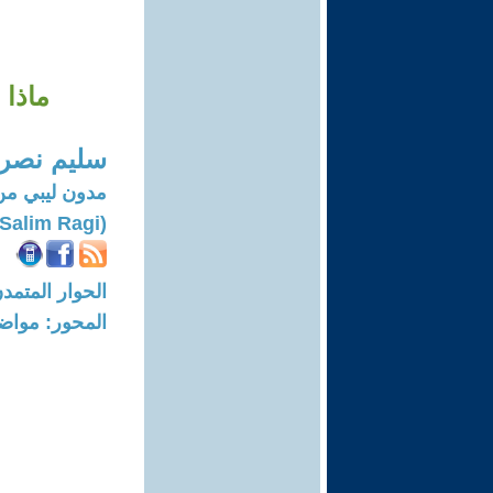
ماذا 
سليم نصر 
مدون ليبي من
(Salim Ragi)
الحوار المتمدن-العدد: 8078 - 24
المحور: مواض