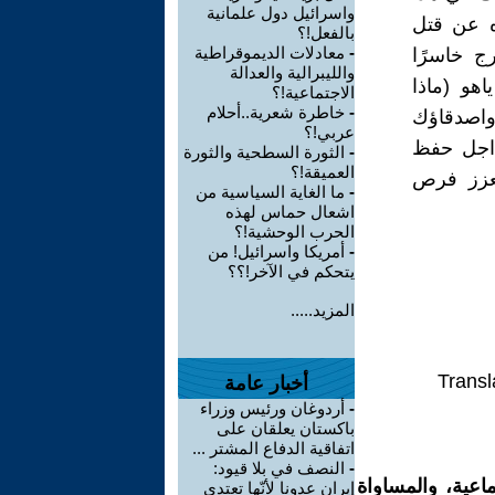
واسرائيل دول علمانية
ه عن قتل
بالفعل!؟
-
معادلات الديموقراطية
ج خاسرًا
والليبرالية والعدالة
اهو (ماذا
الاجتماعية!؟
-
خاطرة شعرية..أحلام
واصدقاؤك
عربي!؟
ن اجل حفظ
-
الثورة السطحية والثورة
العميقة!؟
يعزز فرص
-
ما الغاية السياسية من
اشعال حماس لهذه
الحرب الوحشية!؟
-
أمريكا واسرائيل! من
يتحكم في الآخر!؟؟
المزيد.....
Transl
أخبار عامة
-
أردوغان ورئيس وزراء
باكستان يعلقان على
اتفاقية الدفاع المشتر ...
-
النصف في بلا قيود:
اعية، والمساواة
إيران عدونا لأنّها تعتدي