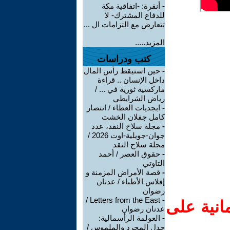
-
أنقرة: -اتفاقية مكة
للدفاع المشترك- لا
تتعارض مع التزامات ال ...
المزيد.....
كتب ودراسات
-
حين استيقظ رأس المال
داخل الإنسان .. قراءة
ماركسية ثورية في ... /
رياض الشرايطي
-
ابجديات العطاء / انتصار
كامل جفلان الخشت
-
مجلة سلاح النقد، عدد
جوان-جويلية-اوت 2026 /
مجلة سلاح النقد
-
حقوق العصر / أحمد
التاوتي
-
قصة الأمراض المزمنة و
إفلاس الأطباء / عدنان
رضوان
Letters from the East /
-
انية على
عدنان رضوان
-
العولمة الرأسمالية:
جدل المجرد والملموس /