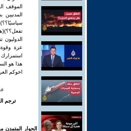
الموقف ال
المدنيين 
سياسيًا؟؟)
تفعل؟؟)(ه
الدوليون ت
عزة وقوة 
استمرارك 
هذا هو الس
اخوكم العر
#س
ترجم ال
الحوار المتمدن م