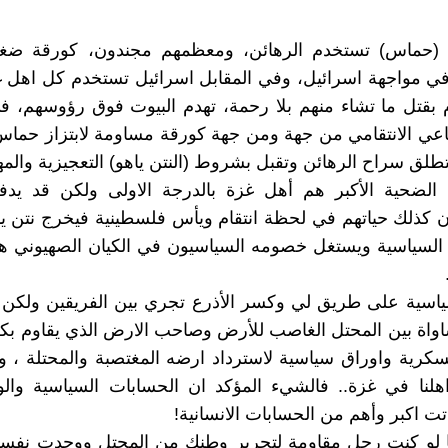
(حماس) تستخدم الرهائن، ومعظمهم مجندون، كورقة ضغط
ي مواجهة اسرائيل، وفي المقابل اسرائيل تستخدم كل اهل غ
م بقتل ما تشاء منهم بلا رحمة، تهدم البيوت فوق رؤوسهم، 
اعي الانتقامي من جهة ومن جهة كورقة مساومة لابتزاز حما
تطلق سراح الرهائن وتقبل بشروط (النتن ياهو) التعجيزية والمهي
الضحية الأكبر هم أهل غزة بالدرجة الاولى ولكن قد يدفع
ون كذلك حياتهم في لحظة انتقام ويأس فلسطينية فيخرج نتن يا
 السياسية ويستغل خصومه السياسيون في الكيان الصهيوني ه
سياسية على طريق لي وكسر الأذرع تجري بين الفريقين ولكن 
واة بين المحتل الغاصب للأرض وصاحب الارض الذي يقاوم بك
رية واوراق سياسية لاسترداد ارضه المغتصبة والمحتلة ، و
لنا في غزة.. فالشيء المؤكد ان الحسابات السياسية والو
تت اكبر وأهم من الحسابات الانسانية!
ا لو كنت رجل مقاومة لتحرير وطنك من المحتل ووجدت نفس