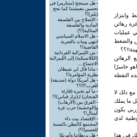
-
هل سينجح (ستارمر) في
تحسين معيشتنا كما نجح
(بلير)!؟
 وابتزاز
-
الإصلاح بين الفلسفة
زة رهائن
المادية والفلسفة
المثالية(!؟)
في عمليات
-
هل الاسلام السياسي
س والضغط
انتهى ومات بالضربة
القاضية!؟
نة!!؟؟
-
من الليبرالية الفردانية
 الرهائن
(الكلاسيكية) إلى الليبرالية
الاجتماع ...
هو خاسرًا
-
ماذا قال لي شيطان
نظرية المؤامرة!؟
ذه النقطة
-
هل أمريكا دولة (صديقة)
للعرب؟!!؟؟
-
ما لم تخبره (قارئة
مع ذلك لا
الفنجان) لـ(نزار قباني)!؟
ل ما يملك
-
الفرق بين (الارهاب)
و(الوحشية) حرب غزة
ربي يكون
كمثال!؟
طنية لدى
-
الإقتصاد بيت داء
المجتمع كالبطن بالنسبة
للجسم(!؟)
ك في هذا
-
هل بريطانيا وأمريكا