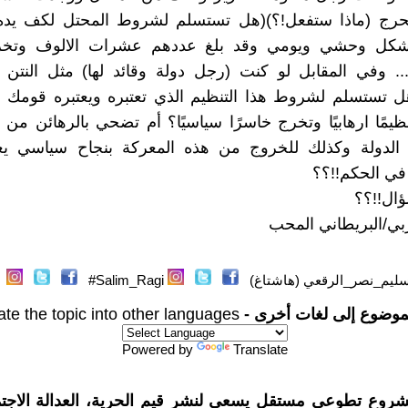
حرج (ماذا ستفعل!؟)(هل تستسلم لشروط المحتل لكف يد
بشكل وحشي ويومي وقد بلغ عددهم عشرات الالوف وتخر
... وفي المقابل لو كنت (رجل دولة وقائد لها) مثل النتن ي
ل تستسلم لشروط هذا التنظيم الذي تعتبره ويعتبره قومك 
نظيمًا ارهابيًا وتخرج خاسرًا سياسيًا؟ أم تضحي بالرهائن م
الدولة وكذلك للخروج من هذه المعركة بنجاح سياسي 
في الحكم!!؟؟
ؤال!!؟؟
بي/البريطاني المحب
ليم_نصر_الرقعي (هاشتاغ)
Salim_Ragi#
موضوع إلى لغات أخرى -
ate the topic into other languages
Powered by
Translate
شروع تطوعي مستقل يسعى لنشر قيم الحرية، العدالة الاجتم