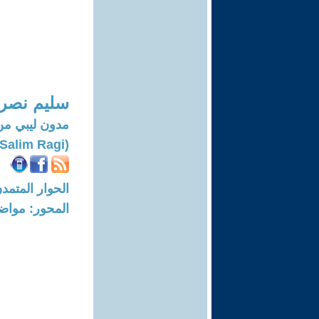
سليم نصر 
مدون ليبي من
(Salim Ragi)
الحوار المتمدن-العدد: 8087 - 4
المحور: مواض