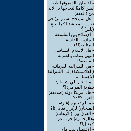
-
الايمان بالديموقراطية
ليس كافيًا لنجاحها بل لابد
من (الفقه)!
-
هل سينجح (ستارمر) في
تحسين معيشتنا كما نجح
(بلير)!؟
-
الإصلاح بين الفلسفة
المادية والفلسفة
المثالية(!؟)
-
هل الاسلام السياسي
انتهى ومات بالضربة
القاضية!؟
-
من الليبرالية الفردانية
(الكلاسيكية) إلى الليبرالية
الاجتماع ...
-
ماذا قال لي شيطان
نظرية المؤامرة!؟
-
هل أمريكا دولة (صديقة)
للعرب؟!!؟؟
-
ما لم تخبره (قارئة
الفنجان) لـ(نزار قباني)!؟
-
الفرق بين (الارهاب)
و(الوحشية) حرب غزة
كمثال!؟
-
الإقتصاد بيت داء