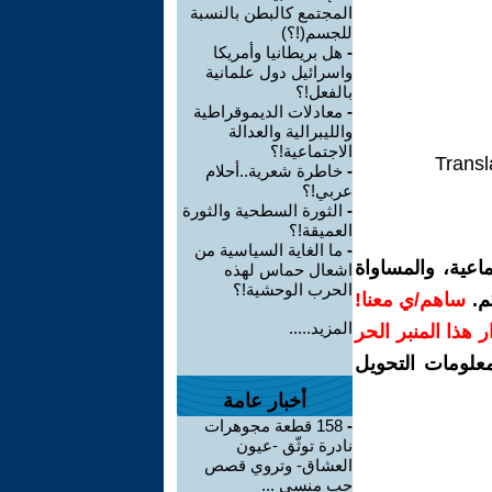
المجتمع كالبطن بالنسبة
للجسم(!؟)
-
هل بريطانيا وأمريكا
واسرائيل دول علمانية
بالفعل!؟
-
معادلات الديموقراطية
والليبرالية والعدالة
الاجتماعية!؟
Transl
-
خاطرة شعرية..أحلام
عربي!؟
-
الثورة السطحية والثورة
العميقة!؟
-
ما الغاية السياسية من
اعية، والمساواة
اشعال حماس لهذه
الحرب الوحشية!؟
م.
ساهم/ي معنا!
المزيد.....
رار هذا المنبر الحر
معلومات التحويل
أخبار عامة
-
158 قطعة مجوهرات
نادرة توثّق -عيون
العشاق- وتروي قصص
حب منسي ...