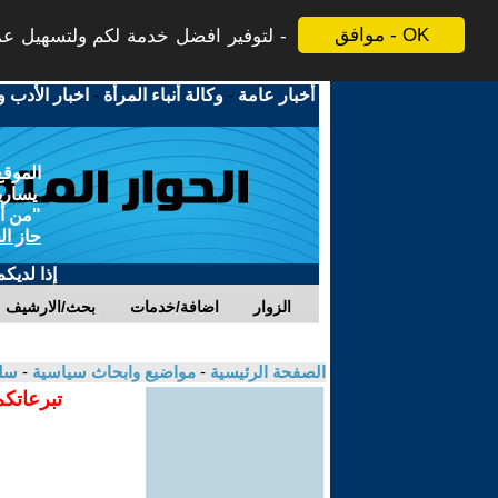
موافق - OK
لتوفير افضل خدمة لكم ولتسهيل عملي
أخبار عامة
-
وكالة أنباء المرأة
-
اخبار الأدب و
الموقع
يسارية
"من أج
حاز ال
إذا لديك
الزوار
اضافة/خدمات
بحث/الارشيف
الصفحة الرئيسية
-
مواضيع وابحاث سياسية
-
سلي
تبرعاتكم