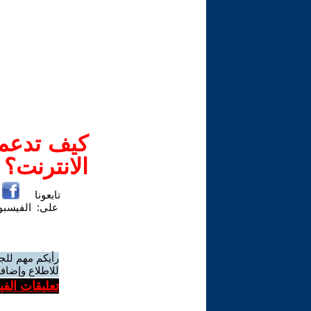
كيف تدعم-
الانترنت؟
تابعونا
على:
الفيسب
رأيكم مهم للج
للاطلاع وإضافة
تعليقات الف