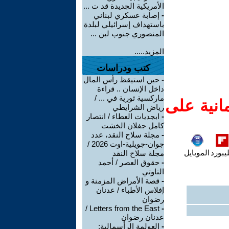
الأمريكية الجديدة قد ت ...
-
إصابة عسكري لبناني
باستهداف إسرائيلي لبلدة
المنصوري جنوب لبن ...
المزيد.....
كتب ودراسات
-
حين استيقظ رأس المال
داخل الإنسان .. قراءة
ماركسية ثورية في ... /
انية على
رياض الشرايطي
-
ابجديات العطاء / انتصار
كامل جفلان الخشت
-
مجلة سلاح النقد، عدد
جوان-جويلية-اوت 2026 /
يبورد
الموبايل
مجلة سلاح النقد
-
حقوق العصر / أحمد
التاوتي
-
قصة الأمراض المزمنة و
إفلاس الأطباء / عدنان
رضوان
Letters from the East /
-
عدنان رضوان
-
العولمة الرأسمالية: