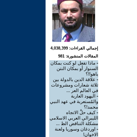
إجمالي القراءات: 4,038,399
المقالات المنشورة: 981
-
ماذا تفعل لو كنت بمكان
السنوار أو بمكان النتن
ياهو!!؟
-
علاقة الدين بالدولة بين
ثلاثة شعارات ومشروعات
في العالم العر ...
-
اليهود العاربة
والمُستعربة في عهد النبي
محمد!؟
-
كيف حلَّ الاتجاه
الليبرالي العربي الاسلامي
مشكلة التناقض الظ ...
-
اوردغان وسوريا ولعنة
الاخوان!