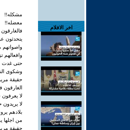
مشكله!!
معضله!!
اخر الافلام
فالغارقون ف
يتحدثون عن
واصواتهم 
وافعالهم ت
حتى غدت بل
وشكوى النا
حقيقة مرير
الغارقون في
لا يعرفون 
لا يريدون 
بلادهم يرون
من اجلها ي
حقيقة مرير