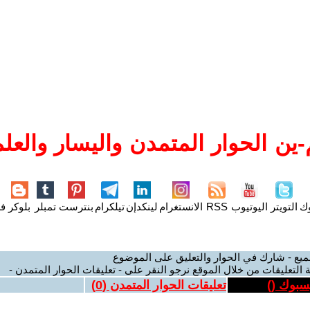
ين الحوار المتمدن واليسار والعلم
وك
التويتر
اليوتيوب
RSS
الانستغرام
لينكدإن
تيلكرام
بنترست
تمبلر
بلوكر
فل
ميع - شارك في الحوار والتعليق على الموضوع
 التعليقات من خلال الموقع نرجو النقر على - تعليقات الحوار المتمدن -
يسبوك (
)
تعليقات الحوار المتمدن (
0
)