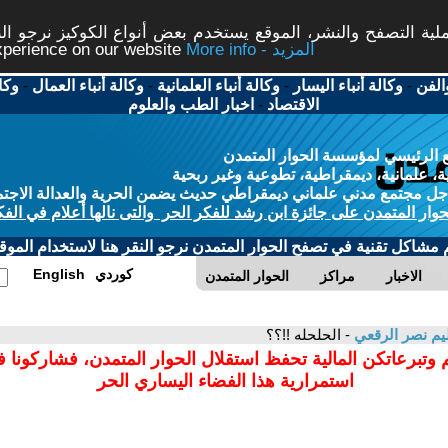
ة التصفح والنشر، الموقع يستخدم بعض أنواع الكوكيز نرجو النق
More info - المزيد
experience on our website
الفن
-
وكالة أنباء اليسار
-
وكالة أنباء العلمانية
-
وكالة أنباء العمال
-
وكا
الاقتصاد
-
اخبار الطب والعلوم
 الرئيسي لمؤسسة الحوار المتمدن
، علمانية، ديمقراطية، تطوعية وغير ربحية
ل مجتمع مدني علماني ديمقراطي حديث يضمن الحرية والعدالة الاجتم
حوار المتمدن على جائزة ابن رشد للفكر الحر والتى نالها أعلام في الفك
م مشاكل تقنية في تصفح الحوار المتمدن نرجو النقر هنا لاستخدام الموقع
كوردي
English
الاخبار
مراكز
الحوار المتمدن
م نصر الرقعي
- الحلحله !!؟؟
 وتبرعاتكن المالية تحفظ استقلال الحوار المتمدن، فشاركونا 
استمرارية هذا الفضاء اليساري الحر