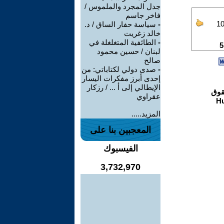
جدل المجرد والملموس /
فاخر جاسم
-
سياسة حفار الساق / د.
خالد زغريت
-
الطائفية المتغلغلة في
لبنان / حسين محمود
صالح
-
صدى دولي لكتاباتي: من
إحدى أبرز مفكرات اليسار
الإيطالي إلى أ ... / رزكار
عقراوي
المزيد.....
المعجبين بنا على
الفيسبوك
3,732,970