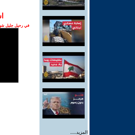
ا‫
في رحيل جليل شهبا
المزيد.....