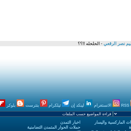
م نصر الرقعي
- الحلحله !!؟؟
RSS
الانستغرام
لينكد إن
تيلكرام
بنترست
بلوكر
ث الماركسية واليسار
اخبار التمدن
ة
حملات الحوار المتمدن التضامنية