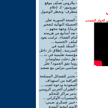
-
بيلاروس تصنّف موقع
-يورونيوز- كـ -إعلام
متطرف- وتحظر الوصول
...
-
الصحة السورية تعلن
الحوار المتمدن
الحصيلة النهائية لتفجير
جرمانا..وجهة مجهو ...
-
بعد أسابيع من هزيمته
أمام القضاء.. ترامب يعود
لملف -الجنسية ...
-
المنفّذ تلميذ في
المدرسة.. إطلاق نار داخل
مؤسسة تعليمية في ت ...
-
هل دخلت مفاوضات
روما نفق الجمود؟ تعثّر
سياسي يتزامن مع تصعيد
...
-
تحذير للفصائل المسلحة
العراقية من استهداف
السعودية ودعوة لضب ...
-
الطيران الحربي الروسي
يدمر مراكز للتحكم
بالمسيرات الأوكراني ...
-
خبير عسكري صيني:
الاستراتيجية النووية