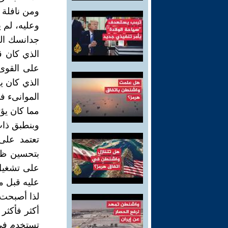
ومن نافلة 
وعليه، لم ي
جدانسك الش
الذي كان ق
على القوى 
الذي كان ي
الموانىء ف
مما كان يؤث
وبنطبق ذات
تعتمد على
بتحسين ظر
على تشغيل 
عليه قبل ما
لذا أصبحت ا
أكثر فأكثر
تستخدم في 