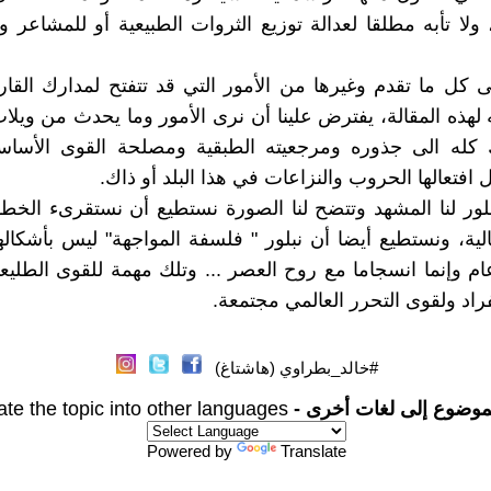
 ولا تأبه مطلقا لعدالة توزيع الثروات الطبيعية أو للمشاعر 
 كل ما تقدم وغيرها من الأمور التي قد تتفتح لمدارك القار
ته لهذه المقالة، يفترض علينا أن نرى الأمور وما يحدث من ويل
 كله الى جذوره ومرجعيته الطبقية ومصلحة القوى الأساسية
 افتعالها الحروب والنزاعات في هذا البلد أو ذاك.
بلور لنا المشهد وتتضح لنا الصورة نستطيع أن نستقرىء الخطو
لية، ونستطيع أيضا أن نبلور " فلسفة المواجهة" ليس بأشكالها 
ام وإنما انسجاما مع روح العصر ... وتلك مهمة للقوى الطلي
راد ولقوى التحرر العالمي مجتمعة.
#خالد_بطراوي (هاشتاغ)
موضوع إلى لغات أخرى -
ate the topic into other languages
Powered by
Translate