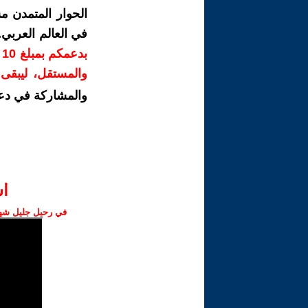
الحوار المتمدن م
في العالم العربي
ب
والمستقل، ليبقى ص
والمشاركة في دع
ا‫
في رحيل جليل شهبا