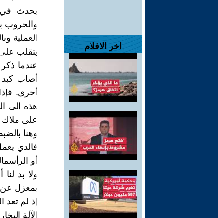
يحدث في ك
والحروب بي
العملية وبا
اخر الافلام
يتقلب على ن
عندما ذكر 
أصاب كبد 
أخرى. فإذا
هذه الى ال
على ملاك أ
وهنا بالضب
فالذي يعمل
أو الرأسمال
ولا بد لنا
بمعزل عن ت
إذ لم تعد ا
الآلة البخا