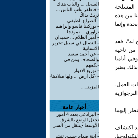
السجل ... والباب هناك
 المسلحة
-
فاظفر بِحُبِ الناس ...
نا من هذه
تَرِبَتْ يداك
-
الصراع الطبقي
بحدة وإنما
-
بوركينا فاسو وإبراهيم
تراوري ... نموذجا
-
أمير الظلام ... حميدان
 له"، فقد
-
النضال في سبيل تحرير
الانسانية
من ناحية
-
عن أحمد سعيد
في أيامنا
والصحاف ومن في
حكمهم
ذلك يعتبر
-
توزيع الادوار
-
-كل أرض ... ولها ميلادها-
ات العمل.
المزيد.....
لبرجوازية
أخبار عامة
ظر إليهما
-
البرادعي يعدد 4 أمور
تجعل الوضع بالشرق
الأوسط -ينتقل من السي
ند اكتشاف
...
تكنولوجيا.
-
ابنة صدام حسين تنشر