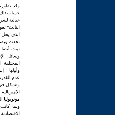
وقد تطورت
حساب تلك ا
خيالية لشر
الثالث" تغو
الذي يحل ب
تحدث وبضم
نمت أيضا و
وسائل الإ
المختلفة ا
وأولها " إ
عدم القدرة 
وتشكل في 
الامبريالية
مونوبوليا ا
ولما كانت
الاقتصادية