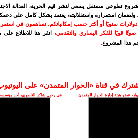
شروع تطوعي مستقل يسعى لنشر قيم الحرية، العدالة الاجتم
. ولضمان استمراره واستقلاليته، يعتمد بشكل كامل على دعمك
دعمكم بمبلغ 10 دولارات سنويًا أو أكثر حسب إمكانياتكم، تساهمون في استم
وتًا قويًا للفكر اليساري والتقدمي
،
انقر هنا للاطلاع على 
م هذا المشروع
.
شترك في قناة «الحوار المتمدن» على اليوتيوب
ز، عضو هيئة إدارة الحوار المتمدن
في رحيل شاكر الناصري، أحد مؤسسي 