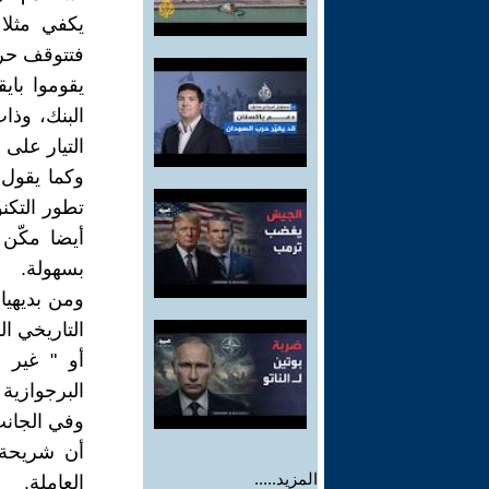
يكفي مثلا
فتتوقف حرك
يقوموا با
البنك، وذ
التيار على 
وكما يقول 
تطور التكنو
أيضا مكّن
بسهولة.
ومن بديهيا
التاريخي ال
أو " غير 
البرجوازية
وفي الجانب 
أن شريحة 
المزيد.....
العاملة.