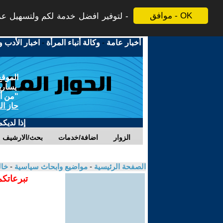
موافق - OK
لتوفير افضل خدمة لكم ولتسهيل عملي
أخبار عامة
-
وكالة أنباء المرأة
-
اخبار الأدب و
الموقع
يسارية
"من أج
حاز ال
إذا لديك
الزوار
اضافة/خدمات
بحث/الارشيف
الصفحة الرئيسية
-
مواضيع وابحاث سياسية
-
خال
تبرعاتكم