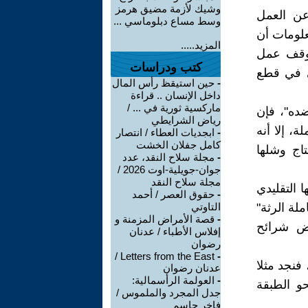
وشيك لأزمة مضيق هرمز
عن العمل
وسط مساع دبلوماسي ...
علومات أن
المزيد.....
توقف عمل
كتب ودراسات
ي في قطع
-
حين استيقظ رأس المال
داخل الإنسان .. قراءة
ماركسية ثورية في ... /
ضده"، فإن
رياض الشرايطي
، إلا أنه
-
ابجديات العطاء / انتصار
كامل جفلان الخشت
اج وشلها
-
مجلة سلاح النقد، عدد
جوان-جويلية-اوت 2026 /
مجلة سلاح النقد
 التقليدي
-
حقوق العصر / أحمد
لة الرثة"
التاوتي
-
قصة الأمراض المزمنة و
عض شرائح
إفلاس الأطباء / عدنان
رضوان
Letters from the East /
-
فنجد مثلا
عدنان رضوان
-
العولمة الرأسمالية:
و الطبقة
جدل المجرد والملموس /
فاخر جاسم