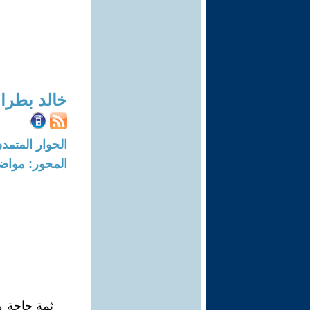
خالد بطرا
الحوار المتمدن-العدد: 8137 - 24
المحور: مواض
ثمة حاجة م