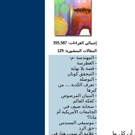
إجمالي القراءات: 355,587
المقالات المنشورة: 129
-
المهندسة -م-
-
الغطرسة
-
قصة بلا نهاية
-
المحقق كونان
-
البوصلة
-
تعرف الكذبة .... من
كبرها
-
البنيان المرصوص
-
كعكة العالم
-
سحابة صيف في
الجامعات الأمريكية أم
ماذا؟
-
موسيقى المسدس
-
حق الرد
 أن كل ما
-
علامة الرسوب هنا، في