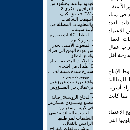
فيديو لوالدها وحشود من
الأتمتة.
العراقيين بذكرى 8 ...
-
DW تتحقق: كيف
 في ميناء
أسهمت الشائعات
ذات العدد
والمعلومات المضللة في
أزمة سبتة ...
 الاعتماد
-
القطط.. كائنات صغيرة
ذات العمل
بأسرار كبيرة
-
المبعوث الأممي يحذر
ضراب عمال
من عودة اليمن إلى صراع
بدرجة أقل
واسع النطاق
-
الولايات المتحدة.. نجاة
8 أطفال من اقتحام
 الإنتاج
سيارة سيدة مسنة لف ...
-
-نيويورك تايمز-:
للمطالبة
واشنطن تبحث عن زعيم
براغماتي بين المسؤولين
اد أسرته
...
 مما كانت
-
الدفاع الروسية: إصابة
مصنع ومستودع عسكريين
في كييف وسفينتين ...
 الإعتماد
-
الخارجية الفنلندية تبقي
التعليمات لمواطنيها
وجيا التي
الراغبين بالقتال ...
-
مباشر: توقعات بانفراج