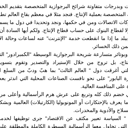
 وبدرجات متفاوتة شرائح البرجوازية المتخصصة بتقديم الخ
لمتخصصة بعملية الإنتاج. فنجد مثلا في معظم بقاع العالم تطور
كات الاتصالات ومن في حكمها، ونجد وتحديدا في دول ما يسمى
لا لقطاع البنوك على حساب قطاع الإنتاج. ولكم أيها السادة أن 
بلد ما إذا ما انقطعت خدمة "الإنترنت" عنه لساعات وحالة الإ
ن ذلك الخسائر.
بوتائر متسارعة شريحة البرجوازية الوسيطة "الكمبرادور" الت
نتاج، بل تروج من خلال الإستيراد والتصدير وتقوم بتسويق
لتي أغرقت دول " العالم الثالث" بما هبّ ودبّ من السلع ال
برة البابور" على نحو نافست الصناعات المحلية التي اندثر ب
على المنافسة العالية.
خضم ذلك كله وتربع على عرش هرم الرأسمالية وأعلى مرا
 ما يعرف بالإحتكارات أو المونوبوليا (الكارتيلات) العالمية و
لسلاح والأدوية والمخدرات.
 " السياسة تعبير مكثف عن الاقتصاد" جرى توظيفها لخدمة
 التي تحاول معها الرأسمالية السيطرة الكاملة والمطلقة ع