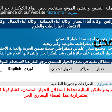
ة التصفح والنشر، الموقع يستخدم بعض أنواع الكوكيز نرجو النق
More info - المزيد
experience on our website
الفن
-
وكالة أنباء اليسار
-
وكالة أنباء العلمانية
-
وكالة أنباء العمال
-
وكا
الاقتصاد
-
اخبار الطب والعلوم
 الرئيسي لمؤسسة الحوار المتمدن
، علمانية، ديمقراطية، تطوعية وغير ربحية
ل مجتمع مدني علماني ديمقراطي حديث يضمن الحرية والعدالة الاجتم
حوار المتمدن على جائزة ابن رشد للفكر الحر والتى نالها أعلام في الفك
م مشاكل تقنية في تصفح الحوار المتمدن نرجو النقر هنا لاستخدام الموقع
كوردي
English
الاخبار
مراكز
الحوار المتمدن
د بطراوي
- الصراعات وجذورها الطبقية
 وتبرعاتكن المالية تحفظ استقلال الحوار المتمدن، فشاركونا 
استمرارية هذا الفضاء اليساري الحر