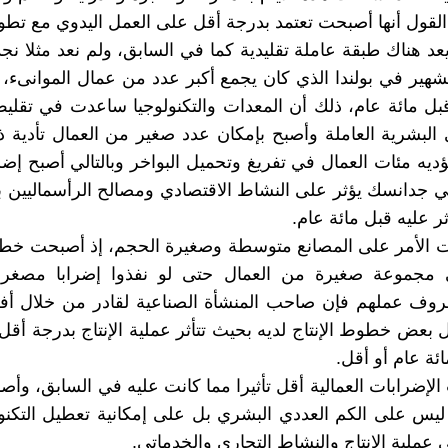
القول أنها أصبحت تعتمد بدرجة أقل على العمل اليدوي مع تطور 
عد هناك طبقة عاملة تقليدية كما في السابق، ولم نعد مثلا نجد
هير في بولندا الذي كان يجمع أكبر عدد من عمال الموانىء، 
بل مائة عام، ذلك أن المعدات والتكنولوجيا ساعدت في تقليص
البشرية العاملة وأصبح بإمكان عدد صغير من العمال تأدية 
ؤديه مئات العمال في تفريغ وتحميل البواخر وبالتالي أصبح إ
ي جدانسك يؤثر على النشاط الاقتصادي ومصالح الرأسماليين 
ر عليه قبل مائة عام.
 الأمر على المصانع متوسطة وصغيرة الحجم، إذ أصبحت خطوط
 مجموعة صغيرة من العمال حتى لو نفذوا إضرابا مصغرا 
وف عملهم فإن صاحب المنشأة الصناعية لقادر من خلال أفر
بعض خطوط الإنتاج لديه بحيث تتأثر عملية الإنتاج بدرجة أقل
ئة عام أو أقل.
لإضرابات العمالية أقل تأثيرا مما كانت عليه في السابق، وأصبح
 ليس على الكم العددي البشري بل على إمكانية تعطيل التكنول
عملية الإنتاج والنشاط التجاري والخدماتي.