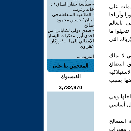
-
سياسة حفار الساق / د.
دمات على
خالد زغريت
ا وأرباحا
-
الطائفية المتغلغلة في
لبنان / حسين محمود
 "بالعالم
صالح
-
صدى دولي لكتاباتي: من
تتخيلوا ما
إحدى أبرز مفكرات اليسار
رباك التي
الإيطالي إلى أ ... / رزكار
عقراوي
ي لا تملك
المزيد.....
 البضائع
المعجبين بنا على
استهلاكية
الفيسبوك
عضها بسبب
3,732,970
حلها وهي
بشكل أساسي
 المصالح
لى مقدرات