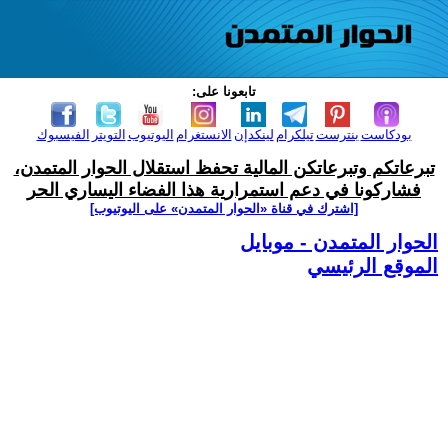
تابعونا على:
بودكاست
بنترست
تيلكرام
لينكدإن
الانستغرام
اليوتيوب
التويتر
الفيسبوك
تبرعاتكم وتبرعاتكن المالية تحفظ استقلال الحوار المتمدن،
فشاركونا في دعم استمرارية هذا الفضاء اليساري الحر
[اشترك في قناة ‫«الحوار المتمدن» على اليوتيوب]
الحوار المتمدن - موبايل
الموقع الرئيسي