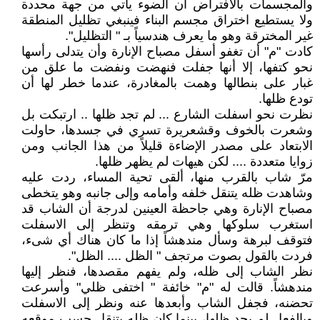
والمجسمات بالافتراض أن الضوء يأتي من جهة محددة
ولا يستطيع اختراق مجسم البناء فينبغي تظليل المنطقة
غير المخترقة وهو ما يعرف هندسياً بـ " التظليل".
كادت "م" أن تغفو أسفل مصباح الإنارة وأن يتدلى رأسها
نحو كتفها، إلا أنها جفلت فنهضت ونفضت ما علق من
غبار على بنطالها وهمت بالمغادرة، عندما خطر لها أن
تودع ظلها.
نظرت نحو اسفلت الشارع ... لم تجد ظلها .. ارتبكت بل
وشعرت بالخوف وقشعريرة تسري في جسدها، حاولت
الابتعاد على مصدر الإضاءة قليلاً من هذا الجانب ومن
زوايا متعددة .... لكن هيهات لم يظهر ظلها.
مرّ شاب بالقرب منها، ألقى تحية المساء، ردت عليه
وشاهدت ظله يتنقل خلفه وأمامه وإلى جانبه وهو يتخطى
مصباح الإنارة وهي جاحظة العينين لدرجة أن الشاب قد
استغرب سلوكها وهي ترمقه وتنظر إلى الاسفلت
فتوقف لبرهة وسأل مندهشاً إذا ما كان هناك أي شىء،
فردت بالقول بصوت مرتجف " الظل .... الظل".
نظر الشاب إلى ظله، ولم يفهم مقصدها، فنظر إليها
مندهشاً. قالت له "م" خائفة " اختفى ظلي" وأسرعت
تحضنه، فجفل الشاب وأبعدها عنه ونظر إلى الاسفلت
وبالفعل لم يجد ظلها، بينما كان ظله يتنقل حسب موقعه