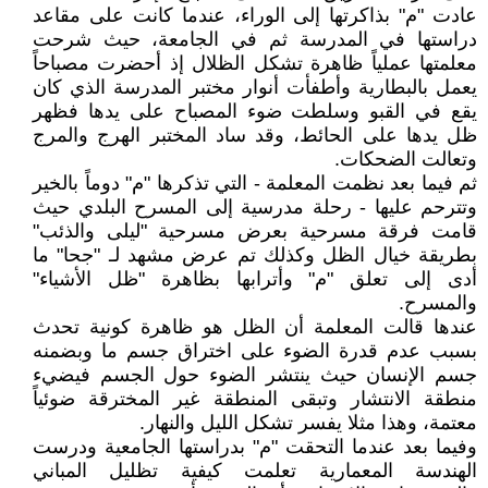
عادت "م" بذاكرتها إلى الوراء، عندما كانت على مقاعد
دراستها في المدرسة ثم في الجامعة، حيث شرحت
معلمتها عملياً ظاهرة تشكل الظلال إذ أحضرت مصباحاً
يعمل بالبطارية وأطفأت أنوار مختبر المدرسة الذي كان
يقع في القبو وسلطت ضوء المصباح على يدها فظهر
ظل يدها على الحائط، وقد ساد المختبر الهرج والمرج
وتعالت الضحكات.
ثم فيما بعد نظمت المعلمة - التي تذكرها "م" دوماً بالخير
وتترحم عليها - رحلة مدرسية إلى المسرح البلدي حيث
قامت فرقة مسرحية بعرض مسرحية "ليلى والذئب"
بطريقة خيال الظل وكذلك تم عرض مشهد لـ "جحا" ما
أدى إلى تعلق "م" وأترابها بظاهرة "ظل الأشياء"
والمسرح.
عندها قالت المعلمة أن الظل هو ظاهرة كونية تحدث
بسبب عدم قدرة الضوء على اختراق جسم ما وبضمنه
جسم الإنسان حيث ينتشر الضوء حول الجسم فيضيء
منطقة الانتشار وتبقى المنطقة غير المخترقة ضوئياً
معتمة، وهذا مثلا يفسر تشكل الليل والنهار.
وفيما بعد عندما التحقت "م" بدراستها الجامعية ودرست
الهندسة المعمارية تعلمت كيفية تظليل المباني