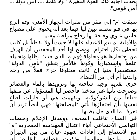
يحدث أجابه قائد القوة المغيرة " ولا كلمة .... أمن دولة ...
أمن قومي".
سيقت "م" إلى مقر من مقرات الجهاز الأمني، وتم الزج
بها في قبو مظلم تبين لها فيما بعد أنه يحتوي على مصباح
جانبي علوي وفتحة لها زجاج مراقبة معتم.
وللأمانة لم يتم الاعتداء عليها لا جسدياً ولا لفظياً بل كانت
تحظى بكل احترام، ووضح لها أحد المحققين أن الهدف
من احتجازها هو محاولة فهم ما الذي حدث لظلها وتحليله
علمياً واستخبارياً وكونياً فالأمر يتعلق "بأمن الدولة"
مستفسراً منها إن كانت مخلوقاً خرج فعلاً من رحم
والدتها أم أتى من الفضاء.
جرى تقديم وجبة ساخنة لها وتزويدها بالماء والعصائر
وصرحت بأنها غير مدخنة فأحضر لها المسؤول عن ملفها
قطعاً من الشوكولاته، وتفهمت هي أو حاولت اقناع
نفسها بأن احتجازها يأتي "لمصلحتها" فهي أيضاً تريد أن
تعرف ما الذي حل بظلها.
في الصباح تناقلت الصحف ووسائل الإعلام ومنصات
التواصل الاجتماعي أنباء اعتقال المهندسة المعمارية "م"
مع الاستماع إلى إفادات شهود عيان من بين الجيران
وإلى والدها ووالدتها وذكرت فضائية "القارة" أن