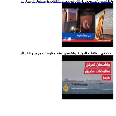
.. وفاءً لمسيرته.. مركز عبدالرحمن كانو الثقافي يقيم حفل تأبين ل
.. باحث في العلاقات الدولية: واشنطن تعقد مفاوضات هرمز وتفقد الر