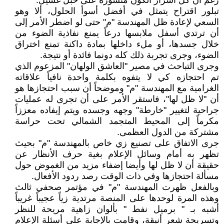
رغم أن كل أسرار الكون منشورة على حبل غسيل.
تبلور اقتراح يتمثل في أفضل أسوأ الحلول، ألا وهو
السعي لإعادة ظل المهندسة "م" حتى لو اضطر الأمر إلى
أن ترتدي أسفل ملابسها درعاً يمنع نفاذية الضوء من
خلال جسدها، أو ملء داخلها بمادة داكنة تمنع اختراق
الضوء، وجرى تجربة ذلك كله دونما فائدة أو نتيجة.
وجرى التباحث في مصير "العاشق الولهان" المزعوم الذي
تم احتجازه كي لا يتفوه بكلمة واحدة نافياً علاقاته
الغرامية مع المهندسة "م" وموضحاً أن سبب احتجازها هو
أن "لا ظل لها"، فاستقر الأمر على أن تجرى له عمليات
جراحية لتغيير "خارطة" وجهه وجسده ويتم إيفاده معززاً
مكرماً إلى المحيط المتجمد الشمالي تحت حراسة
مشتركة من الدول العظمى.
جرى الاتفاق على تصنيع زي خاص بالمهندسة "م" بحيث
تظهر به أمام وسائل الإعلام بغية حرف الأنظار عن
حقيقة أن لا ظل لها وأيضا إضفاء مزيد من الغموض حول
مسألة احتجازها وفي ذات الوقت رصد ردود الأفعال.
وبالفعل ظهرت المهندسة "م" في مؤتمر صحفي ثالث
وهذه المرة لوحدها على المنصة مرتدية زياً عجيباً غريباً
أشبه بـ " برميل نفط " بألوان زاهية مريحة للنظر
وتسريحة شعر أنيقة، وقامت بالإجابة على أسئلة الإعلام