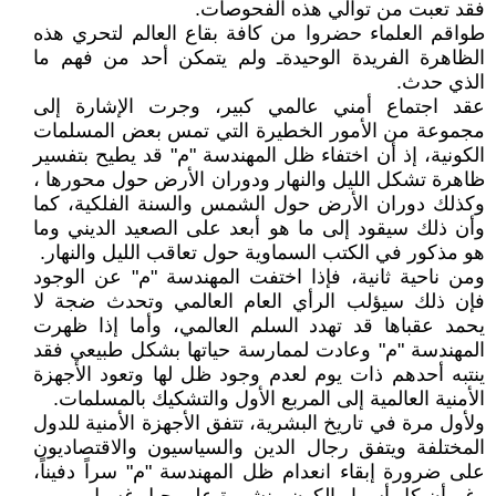
فقد تعبت من توالي هذه الفحوصات.
طواقم العلماء حضروا من كافة بقاع العالم لتحري هذه
الظاهرة الفريدة الوحيدةـ ولم يتمكن أحد من فهم ما
الذي حدث.
عقد اجتماع أمني عالمي كبير، وجرت الإشارة إلى
مجموعة من الأمور الخطيرة التي تمس بعض المسلمات
الكونية، إذ أن اختفاء ظل المهندسة "م" قد يطيح بتفسير
ظاهرة تشكل الليل والنهار ودوران الأرض حول محورها ،
وكذلك دوران الأرض حول الشمس والسنة الفلكية، كما
وأن ذلك سيقود إلى ما هو أبعد على الصعيد الديني وما
هو مذكور في الكتب السماوية حول تعاقب الليل والنهار.
ومن ناحية ثانية، فإذا اختفت المهندسة "م" عن الوجود
فإن ذلك سيؤلب الرأي العام العالمي وتحدث ضجة لا
يحمد عقباها قد تهدد السلم العالمي، وأما إذا ظهرت
المهندسة "م" وعادت لممارسة حياتها بشكل طبيعي فقد
ينتبه أحدهم ذات يوم لعدم وجود ظل لها وتعود الأجهزة
الأمنية العالمية إلى المربع الأول والتشكيك بالمسلمات.
ولأول مرة في تاريخ البشرية، تتفق الأجهزة الأمنية للدول
المختلفة ويتفق رجال الدين والسياسيون والاقتصاديون
على ضرورة إبقاء انعدام ظل المهندسة "م" سراً دفيناً،