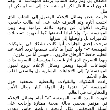
الأطفال بل وتم رصد الشاب برفقة المهندسة "م" وهم
يلعبون لعبة الظل لكن لم ينتبه أحد إلى أنه لم يكن لها
ظل.
حاولت بعض وسائل الإعلام الوصول إلى الشاب الذي
اختفت آثاره وتم التعرف عليه على أنه طالب جامعي،
وكثرت الأقوال عن وجود علاقة غرامية بينه وبين
المهندسة "م"، وإلا لماذا احتضنها كما أظهرت تسجيلات
الكاميرات بل وأوصلها إلى منزلها.
صرحت إحدى الجارات أنها كانت تشكك في سلوكيات
المهندسة "م" وأنها كثيراً ما كانت تسمعها تردد أغنية عبد
الحليم حافظ " الرفاق حائرون ... حبيبتي أنا من تكون".
وبهذا التصريح الذي أثار غضب المؤسسات النسوية بدأت
الجماعات الدينية وبعض وسائل الإعلام تروج لميول
المهندسة"م" إلى الاتجاهات اليسارية بل والسعي لقلب
نظام الحكم.
زادت الشكوك والتقولات والتغطية الصحفية حول
المهندسة "م" عندما زار الدولة كبار رجال الأمن
والمخابرات في العالم.
ظهرت للمرة الثانية المهندسة "م" أمام وسائل الإعلام
في مؤتمر صحفي بحالة صحية ممتازة وأجابت على
أسئلة الصحفيين بكل أريحية ورباطة جأش وهدوء