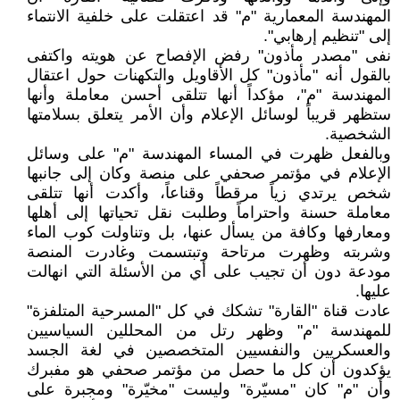
المهندسة المعمارية "م" قد اعتقلت على خلفية الانتماء
إلى "تنظيم إرهابي".
نفى "مصدر مأذون" رفض الإفصاح عن هويته واكتفى
بالقول أنه "مأذون" كل الأقاويل والتكهنات حول اعتقال
المهندسة "م"، مؤكداً أنها تتلقى أحسن معاملة وأنها
ستظهر قريباً لوسائل الإعلام وأن الأمر يتعلق بسلامتها
الشخصية.
وبالفعل ظهرت في المساء المهندسة "م" على وسائل
الإعلام في مؤتمر صحفي على منصة وكان إلى جانبها
شخص يرتدي زياً مرقطاً وقناعاً، وأكدت أنها تتلقى
معاملة حسنة واحتراماً وطلبت نقل تحياتها إلى أهلها
ومعارفها وكافة من يسأل عنها، بل وتناولت كوب الماء
وشربته وظهرت مرتاحة وتبتسمت وغادرت المنصة
مودعة دون أن تجيب على أي من الأسئلة التي انهالت
عليها.
عادت قناة "القارة" تشكك في كل "المسرحية المتلفزة"
للمهندسة "م" وظهر رتل من المحللين السياسيين
والعسكريين والنفسيين المتخصصين في لغة الجسد
يؤكدون أن كل ما حصل من مؤتمر صحفي هو مفبرك
وأن "م" كان "مسيّرة" وليست "مخيّرة" ومجبرة على