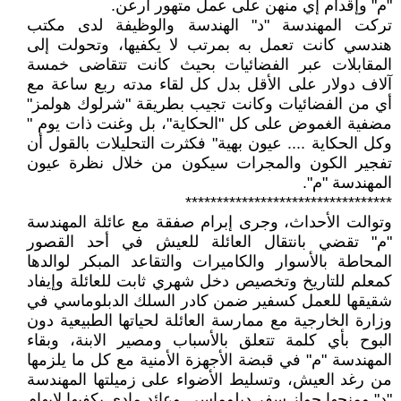
"م" وإقدام إي منهن على عمل متهور أرعن.
تركت المهندسة "د" الهندسة والوظيفة لدى مكتب
هندسي كانت تعمل به بمرتب لا يكفيها، وتحولت إلى
المقابلات عبر الفضائيات بحيث كانت تتقاضى خمسة
آلاف دولار على الأقل بدل كل لقاء مدته ربع ساعة مع
أي من الفضائيات وكانت تجيب بطريقة "شرلوك هولمز"
مضفية الغموض على كل "الحكاية"، بل وغنت ذات يوم "
وكل الحكاية .... عيون بهية" فكثرت التحليلات بالقول أن
تفجير الكون والمجرات سيكون من خلال نظرة عيون
المهندسة "م".
*********************************
وتوالت الأحداث، وجرى إبرام صفقة مع عائلة المهندسة
"م" تقضي بانتقال العائلة للعيش في أحد القصور
المحاطة بالأسوار والكاميرات والتقاعد المبكر لوالدها
كمعلم للتاريخ وتخصيص دخل شهري ثابت للعائلة وإيفاد
شقيقها للعمل كسفير ضمن كادر السلك الدبلوماسي في
وزارة الخارجية مع ممارسة العائلة لحياتها الطبيعية دون
البوح بأي كلمة تتعلق بالأسباب ومصير الابنة، وبقاء
المهندسة "م" في قبضة الأجهزة الأمنية مع كل ما يلزمها
من رغد العيش، وتسليط الأضواء على زميلتها المهندسة
"د" ومنحها جواز سفر دبلوماسي وعائد مادي يكفيها لإيهام