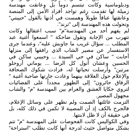
ودبلوماسية وكانت تبتسم دوماً بل وعانقت مهندسة
زميلة لها تقدمت رغم تواجد أفراد الأمن إلى المنصة
وعانقتها عناقاً طويلاً وهمست في أذنها بالقول "حبيبتي"
وتحولت هذه المهندسة إلى "ترند".
لم يفهم أحد من المهندسة"م" سبب اعتقالها وكانت
تتهرب من الإجابة وتقول ضاحكة " اسمعوا أغنية عبد
المطلب ... سؤال غريب ما جاوبش عليه"، وعندما جرى
الاستفسار عن مصير الشاب الذي رافقها إلى منزلها
أجابت " ساكن في حي السيدة ... وحبيبي ساكن في
الحسين وعشان أنول كل الرضا ... يوماتي أروحلو
مرتين" وأرسلت تحياتها له، فزادت شكوك الصحافة
والإعلام حول العلاقة بينهما وعادت جارتها صاحبة أغنية "
الرفاق حائرون" إلى الظهور مجدداً على الفضائيات
لتروي حكايا العشق والغرام بين المهندسة "م" والشاب
مجهول المصير.
التزمت عائلتها الصمت ولم تظهر على وسائل الإعلام،
فالجرح بالكف إذ أن المصيبة لا تكمن في ذلك كله، بل
في حقيقة أن لا ظل لابنتها.
وفي الكواليس كانت الفحوصات على المهندسة "م" تتم
بشكل متواصل حثيث لدرجة أنها كانت تطلب "استراحة"