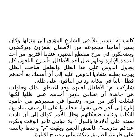
كانت "م" تسير ليلاً في الشارع المؤدي إلى منزلها وكان
يسير أمامها مجموعة من الأطفال يقفزون ويركضون
ويضحكون في مرح منقطع النظير، عندما اقتربوا من أحد
أعمدة الإنارة وظهر ظل أحد الأطفال فأسرع الباقون كل
يحاول الدوس على هذا الظل والطفل صاحب الظل
يهرب بظله متفادياً الدوس عليه إلى أن أمسك به أحدهم
فظل ثابتاً في مكانه وداس الباقون على ظله.
شاركت "م" الأطفال لعبتهم وقد اغتبطوا لذلك وحاولت
هي جاهدة أن تتفادى دوس أحدهم على ظلها لكنها
فشلت أكثر من مرة، وتنقلوا في مسيرهم من عامود
إنارة إلى آخر حتي تعبوا، فجلسوا على الرصيف يتبادلون
النكات وعلت ضحكاتهم وظل الأمر كذلك إلى أن نادت
سيدة على أولادها بالقول " يلا حبايبي تأخر الوقت وبكرة
عندكم مدرسة"، فانفض الجمع وبقيت "م" وحدها جالسة
على قارعة الطريق متكئة على مصباح الإنارة.