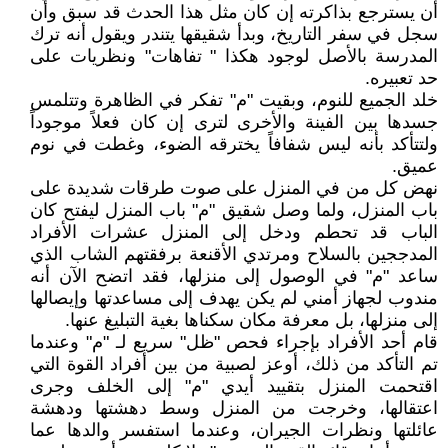
أن يسترجع بذاكرته إن كان مثل هذا الحدث قد سبق وأن
سجل في سفر التاريخ، وبدأ شقيقها يتندر ويقول أنه ترك
المدرسة بالأصل لوجود هكذا " تفاهات" ونظريات على
حد تعبيره.
خلد الجميع للنوم، وبقيت "م" تفكر في الظاهرة وتتلمس
جسدها بين الفينة والأخرى لترى إن كان فعلاً موجوداً
ولتتأكد بأنه ليس شفافاً يخترقه الضوء، وغطت في نوم
عميق.
نهض كل من في المنزل على صوت طرقات شديدة على
باب المنزل، ولما وصل شقيق "م" باب المنزل ليفتح كان
الباب قد تحطم ودخل إلى المنزل عشرات الأفراد
المدججين بالسلاح ومرتدي الأقنعة برفقتهم الشاب الذي
ساعد "م" في الوصول إلى منزلها، فقد اتضح الآن أنه
مندوب لجهاز أمني لم يكن يهدف إلى مساعدتها وإيصالها
إلى منزلها، بل معرفة مكان سكناها بغية التبليغ عنها.
قام أحد الأفراد بإجراء فحص "ظل" سريع لـ "م" وعندما
تم التأكد من ذلك، أوعز لصبية من بين أفراد القوة التي
اقتحمت المنزل بتقييد أيدي "م" إلى الخلف وجرى
اعتقالها، وخرجت من المنزل وسط دهشتها ودهشة
عائلتها ونظرات الجيران، وعندما استفسر والدها عما