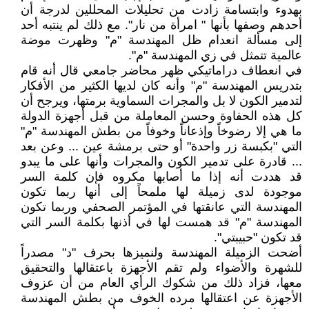
بهدوء وابتسامة زادت من تحليلات المحللين لدرجة أن
أحدهم وصفها بأنها " امرأة من نار". مع ذلك لم ينتبه أحد
إلى مسألة انعدام ظل المهندسة "م" وظهرت موضة
عالمية تتمثل في زي المهندسة "م".
في انعطاف دراماتيكي ظهر محاضر جامعي قال أنه قام
بتدريس المهندسة "م" وأنه كان لديها الكثير من الأفكار
لتدمير الكون لا بل والمجرات السماوية برمتها، ويرجح أن
كل هذه الحفاوة وحسن المعاملة من قبل أجهزة الدولة
ما هي إلا رضوخاً وإذعاناً وخوفاً من بطش المهندسة "م"
التي "بكبسة زر واحدة" أو حتى برمشة عين ... وعن بعد
... قادرة على تدمير الكون والمجرات وأنها على ما يبدو
قد هددت أنه إذا ما أصابها مكروه فإن كلمة السر
موجودة لدى زميلة لها ملمحاً إلى أنها ربما تكون
المهندسة التي عانقتها في المؤتمر الصحفي وربما تكون
المهندسة "م" قد همست لها في أذنها بكلمة السر التي
قد تكون "حبيبتي".
أضحت الزميلة المهندسة ولنميزها بحرف "د" مصدراً
للشهرة والأضواء ولم تقم الأجهزة باعتقالها والتحقيق
معها، فزاد ذلك من شكوك الرأي العام من أن عزوف
الأجهزة عن اعتقالها مرده الخوف من بطش المهندسة