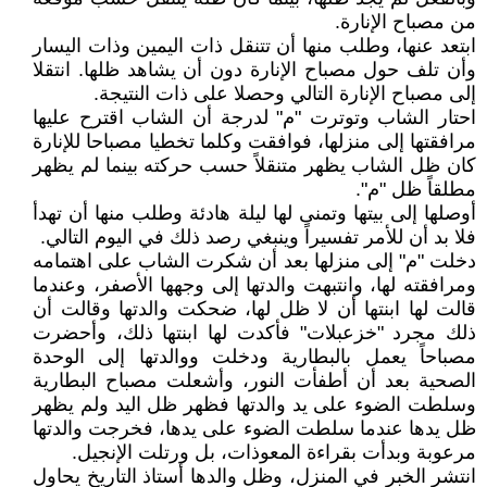
من مصباح الإنارة.
ابتعد عنها، وطلب منها أن تتنقل ذات اليمين وذات اليسار
وأن تلف حول مصباح الإنارة دون أن يشاهد ظلها. انتقلا
إلى مصباح الإنارة التالي وحصلا على ذات النتيجة.
احتار الشاب وتوترت "م" لدرجة أن الشاب اقترح عليها
مرافقتها إلى منزلها، فوافقت وكلما تخطيا مصباحا للإنارة
كان ظل الشاب يظهر متنقلاً حسب حركته بينما لم يظهر
مطلقاً ظل "م".
أوصلها إلى بيتها وتمنى لها ليلة هادئة وطلب منها أن تهدأ
فلا بد أن للأمر تفسيراً وينبغي رصد ذلك في اليوم التالي.
دخلت "م" إلى منزلها بعد أن شكرت الشاب على اهتمامه
ومرافقته لها، وانتبهت والدتها إلى وجهها الأصفر، وعندما
قالت لها ابنتها أن لا ظل لها، ضحكت والدتها وقالت أن
ذلك مجرد "خزعبلات" فأكدت لها ابنتها ذلك، وأحضرت
مصباحاً يعمل بالبطارية ودخلت ووالدتها إلى الوحدة
الصحية بعد أن أطفأت النور، وأشعلت مصباح البطارية
وسلطت الضوء على يد والدتها فظهر ظل اليد ولم يظهر
ظل يدها عندما سلطت الضوء على يدها، فخرجت والدتها
مرعوبة وبدأت بقراءة المعوذات، بل ورتلت الإنجيل.
انتشر الخبر في المنزل، وظل والدها أستاذ التاريخ يحاول