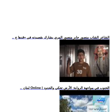
.. الشاعر الشاب منصور جابر منصور المري يشارك بقصيدته في «قدها ج
.. لبنان Online | الجنوب في مواجهة الرواية: الأرض تحكي والحدود