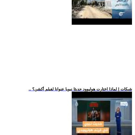
.. شبكات | لماذا اختارت هوليوود حديثا نبويا عنوانا لفيلم أكشن؟