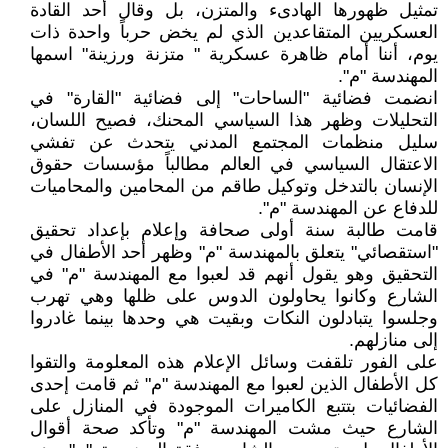
تمثيل ظهورها الهادىء والمتزن، بل وقال أحد القادة
العسكريين المتقاعدين الذي لم يخض حرباً واحدة ذات
يوم، أننا أمام ظاهرة عسكرية " متزنة ورزينة" اسمها
المهندسة "م".
انضمت فضائية "الساحات" إلى فضائية "القارة" في
التحليلات وظهر هذا السياسي المحنك، فصيح اللسان،
سليل منظمات المجتمع المدني يتحدث عن تفشي
الاعتقال السياسي في العالم مطالباً مؤسسات حقوق
الإنسان بالتدخل وتوكيل طاقم من المحامين والمحاميات
للدفاع عن المهندسة "م".
قامت طالبة سنة أولى صحافة وإعلام بإعداد تحقيق
"استقصائي" يتعلق بالمهندسة "م" وظهر أحد الأطفال في
التحقيق وهو يقول أنهم قد لعبوا مع المهندسة "م" في
الشارع وكانوا يحاولون الدوس على ظلها وهي تهرب
وجلسوا يتبادلون النكات وبقيت هي وحدها بينما غادروا
إلى منازلهم.
على الفور تلقفت وسائل الإعلام هذه المعلومة والتقوا
كل الأطفال الذين لعبوا مع المهندسة "م" ثم قامت إحدى
الفضائيات بتتبع الكاميرات الموجودة في المنازل على
الشارع حيث مشت المهندسة "م" وتأكد صحة أقوال