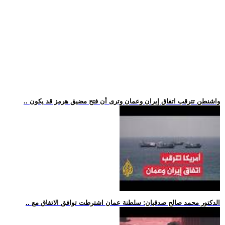
.. واشنطن تترقب اتفاق إيران وعمان وترى أن فتح مضيق هرمز قد يكون
.. الدكتور محمد صالح صدقيان: سلطنة عمان اشترطت توافق الاتفاق مع