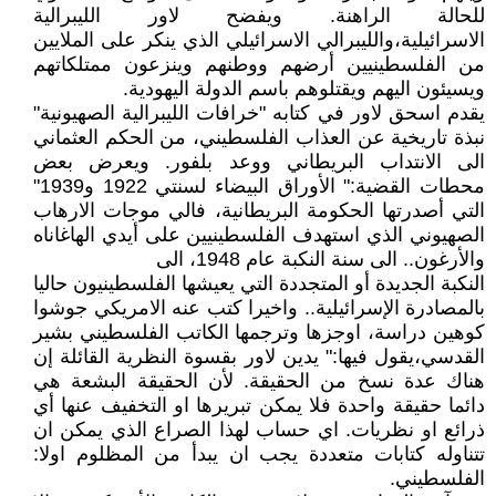
للحالة الراهنة. ويفضح لاور الليبرالية
الاسرائيلية،والليبرالي الاسرائيلي الذي ينكر على الملايين
من الفلسطينيين أرضهم ووطنهم وينزعون ممتلكاتهم
ويسيئون اليهم ويقتلوهم باسم الدولة اليهودية.
يقدم اسحق لاور في كتابه "خرافات الليبرالية الصهيونية"
نبذة تاريخية عن العذاب الفلسطيني، من الحكم العثماني
الى الانتداب البريطاني ووعد بلفور. ويعرض بعض
محطات القضية:" الأوراق البيضاء لسنتي 1922 و1939"
التي أصدرتها الحكومة البريطانية، فالي موجات الارهاب
الصهيوني الذي استهدف الفلسطينيين على أيدي الهاغاناه
والأرغون.. الى سنة النكبة عام 1948، الى
النكبة الجديدة أو المتجددة التي يعيشها الفلسطينيون حاليا
بالمصادرة الإسرائيلية.. واخيرا كتب عنه الامريكي جوشوا
كوهين دراسة، اوجزها وترجمها الكاتب الفلسطيني بشير
القدسي،يقول فيها:" يدين لاور بقسوة النظرية القائلة إن
هناك عدة نسخ من الحقيقة. لأن الحقيقة البشعة هي
دائما حقيقة واحدة فلا يمكن تبريرها او التخفيف عنها أي
ذرائع او نظريات. اي حساب لهذا الصراع الذي يمكن ان
تتناوله كتابات متعددة يجب ان يبدأ من المظلوم اولا:
الفلسطيني.