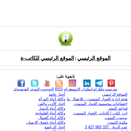
الموقع الرئيسي
الموقع الرئيسي للكاتب-ة
|
تابعونا على:
بنترست
تيلكرام
لينكدإن
الانستغرام
RSS
اليوتيوب
التويتر
الفيسبوك
الموقع الرئيسي
أخبار عامة
هيئة ادارة الحوار المتمدن - للإتصال بنا
وكالة أنباء المرأة
إحصائيات مؤسسة الحوار المتمدن
اخبار الأدب والفن
قواعد النشر
وكالة أنباء اليسار
ابرز كتاب / كاتبات الحوار المتمدن
وكالة أنباء العلمانية
يوتيوب التمدن
وكالة أنباء العمال
مكتبة التمدن
وكالة أنباء حقوق الإنسان
عدد الزوار: 3,427,993,337
اخبار الرياضة