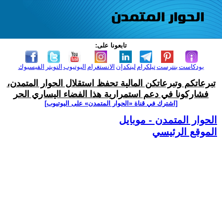
تابعونا على:
بودكاست
بنترست
تيلكرام
لينكدإن
الانستغرام
اليوتيوب
التويتر
الفيسبوك
تبرعاتكم وتبرعاتكن المالية تحفظ استقلال الحوار المتمدن،
فشاركونا في دعم استمرارية هذا الفضاء اليساري الحر
[اشترك في قناة ‫«الحوار المتمدن» على اليوتيوب]
الحوار المتمدن - موبايل
الموقع الرئيسي