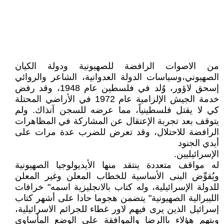
من الاصوات الرافضة للصهيونية ودولة الكيان
الصهيوني،وسياسات الدولة العدوانية، الشاعر والروائي
إسحق لاؤور، وُلد في فلسطين عام 1948، وقد رفض
خدمة الجيش الإلزامية عام 1972 في الأراضي المحتلة
كي لا يقتل فلسطينياً، مما عرضه للسجن آنذاك. ولم
يتوقف بعد تجربة الإعتقال عن المشاركة في المظاهرات
الرافضة للاحتلال، وقد تعرض للضرب عدة مرات على
أيدي الجنود
الإسرائيليين.
له مواقف متعددة ينتقد منها الأيديولوجيا الصهيونية
ويُقوِّض البنى الأساسية للخطاب المعلن وغير المعلن
للدولة الإسرائيلية، وله كتاب بالانجليزية اسمه" خرافات
الليبرالية الصهيونية" يتضمن هجوما حادا على أشهر كتاب
إسرائيل الذين يرى فيهم لاور غطاء للجرائم الاسرائيلية،
ويتهم هؤلاء باالرضا والموافقة على الوضع المأساوي