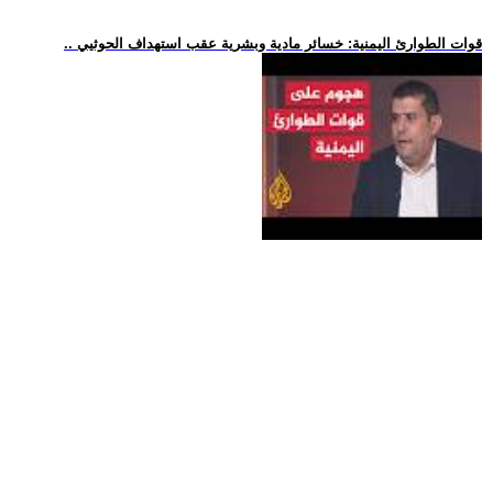
.. قوات الطوارئ اليمنية: خسائر مادية وبشرية عقب استهداف الحوثيي