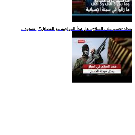
.. بغداد تحسم ملف السلاح.. هل تبدأ المواجهة مع الفصائل؟ | #ستود