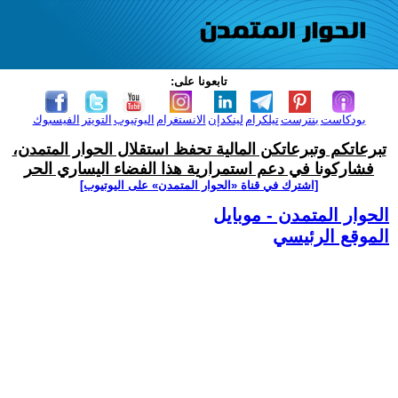
تابعونا على:
بودكاست
بنترست
تيلكرام
لينكدإن
الانستغرام
اليوتيوب
التويتر
الفيسبوك
تبرعاتكم وتبرعاتكن المالية تحفظ استقلال الحوار المتمدن،
فشاركونا في دعم استمرارية هذا الفضاء اليساري الحر
[اشترك في قناة ‫«الحوار المتمدن» على اليوتيوب]
الحوار المتمدن - موبايل
الموقع الرئيسي