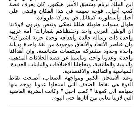
ابن الملك بريام وشقيق الأمير هيكتور، كان يعرف قصة
كعب أخيل.. فوجه سهمه في هذا المكان وقضي علي
أخيل وأسطورته كمقاتل في معركة طروادة.
طوال سنوات طويلة ظللنا نحكي ونقص ونروي لاولادنا
ان الوطن العربي واحد وحفظناهم شعارات" أمة عربية
واحدة ذات رسالة خالدة وأهدافه وحدة حرية اشتراكية"
وان عناصر الاتحاد والاتفاق موجودة من لغة واحدة وديانة
واحدة وحدود مشتركة مجتمعات متجانسة، وان أهدافنا
واحدة، وعدونا واحد، وتناسينا عن قصد الخلافات المذهبية
والدينية والطائفية، وتجاهلنا الاختلافات والتباينات العديدة،
السياسية والثقافية، والاقتصادية.
وعند الامتحان الكبير ومواجهة الصعاب، أصبحت نقاط
القوة هي نقاط الضعف التي استغلها عدونا ووجه منها
سهامه الى كعوبنا " كعب اخيل " وكانت الضربة القاضية
التي لازلنا نعاني من آثارها حتى اليوم.