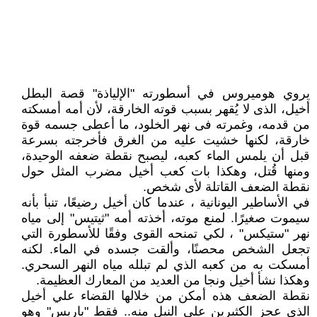
يروي هوميروس في أسطورته "الإلياذة" قصة البطل
أخيل، الذى لا يُقهر بسبب قوته الخارقة، لأن أمه أمسكته
من قدمه، وغمرته فى نهر الخلود، ما أعطى جسمه قوة
خارقة، لكنها خشيت عليه من الغرق فأخرجته بسرعة
قبل أن يلمس الماء كعبه، ليصبح نقطة ضعفه الوحيدة،
ومنها قُتل، وهكذا بات كعب أخيل مضرب المثل حول
نقطة الضعف القاتلة لأى شخص.
في الأساطير اليونانية ، عندما كان أخيل رضيعًا، تنبأ بأنه
سيموت صغيرًا. لمنع موته، أخذته أمه "ثيتيس" إلى مياه
نهر "ستيكس" ، لكي تمنحه القوى وفقًا للأسطورة التي
تجعل الشخص محصنًا، وألقت جسده في الماء. لكنه
أمسكت به من كعبه الذي لم تبلله مياه النهر السحري.
وهكذا نشأ أخيل ونجا من العديد من المعارك العظيمة.
نقطة الضعف هذه أمكن من خلالها القضاء علي أخيل
الذي عجز الكثيرين على النيل منه.. فقط "باريس" وهو