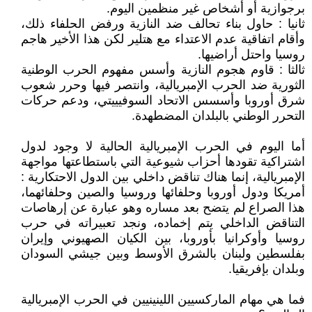
برجوازية أو أشخاص غير منظمين اليوم.
ثانيا : حاول بناء تحالف ضد النازية ورفض الحلفاء ذلك،
وأقام اتفاقية عدم الاعتداء مع هتلير لكن هذا الأخير هاجم
روسيا واحتل أراضيها.
ثالثا : قاوم هجوم النازية وأسس مفهوم الحرب الوطنية
الثورية ضد الحرب الإمبريالية، وانتصر فيها وحرر شعوب
شرق أوروبا وأسسس الاتحاد السوفيييتي، ودعم حركات
التحرر الوطني بالبلدان المضطهدة.
أما اليوم في الحرب الإمبريالية الحالية لا وجود لدول
اشتراكية تقودها أحزاب شيوعية التي باستطاعتها مواجهة
الإمبريالية، إنما هناك تناقض داخلي بين الدول الاحتكارية :
أمريكا ودول أوروبا وحلفائها وروسيا والصين وحلفائهما،
هذا الصراع لم يتضح بعد مساره وهو عبارة عن إرهاصات
التناقض الداخلي يتم إخماده، ونجد تعبيراته في حرب
روسيا وأوكرانيا بأوروبا، بين الكيان الصهيوني وإيران
بفلسطين ولبنان بالشرق الأوسط وبين جيشي السودان
وبلدان بإفريقيا.
فما هي مهام الماركسيين اللينينيين في الحرب الإمبريالية