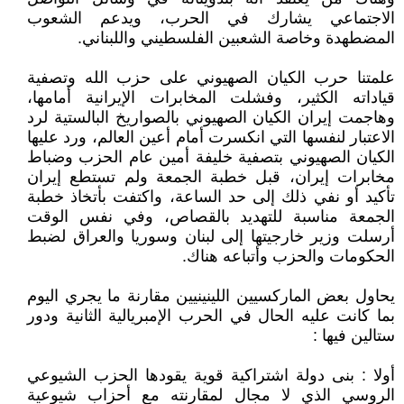
الاجتماعي يشارك في الحرب، ويدعم الشعوب
المضطهدة وخاصة الشعبين الفلسطيني واللبناني.
علمتنا حرب الكيان الصهيوني على حزب الله وتصفية
قياداته الكثير، وفشلت المخابرات الإيرانية أمامها،
وهاجمت إيران الكيان الصهيوني بالصواريخ البالستية لرد
الاعتبار لنفسها التي انكسرت أمام أعين العالم، ورد عليها
الكيان الصهيوني بتصفية خليفة أمين عام الحزب وضباط
مخابرات إيران، قبل خطبة الجمعة ولم تستطع إيران
تأكيد أو نفي ذلك إلى حد الساعة، واكتفت بأتخاذ خطبة
الجمعة مناسبة للتهديد بالقصاص، وفي نفس الوقت
أرسلت وزير خارجيتها إلى لبنان وسوريا والعراق لضبط
الحكومات والحزب وأتباعه هناك.
يحاول بعض الماركسيين اللينينيين مقارنة ما يجري اليوم
بما كانت عليه الحال في الحرب الإمبريالية الثانية ودور
ستالين فيها :
أولا : بنى دولة اشتراكية قوية يقودها الحزب الشيوعي
الروسي الذي لا مجال لمقارنته مع أحزاب شيوعية