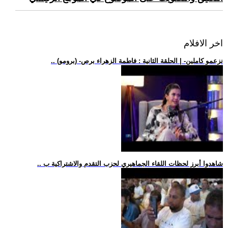
اخر الافلام
.. (برومو) -نزعمو كاملين- | الحلقة الثانية : فاطمة الزهراء برص
.. شاهدوا أبرز لحظات اللقاء الجماهيري لحزب التقدم والاشتراكية ب