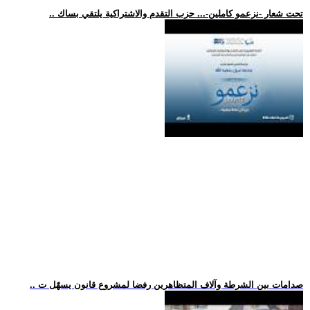
.. تحت شعار -نزعمو كاملين-... حزب التقدم والاشتراكية يلتقي بساك
.. صدامات بين الشرطة وآلاف المتظاهرين رفضا لمشروع قانون يسهّل ت