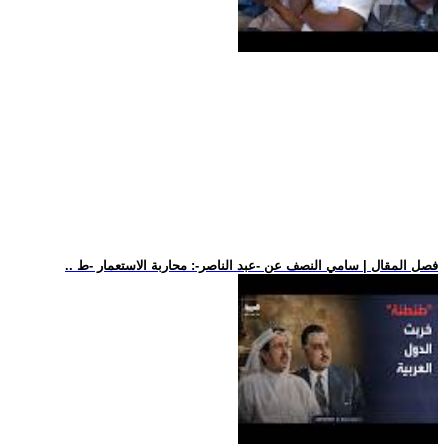
.. فصل المقال | سامي النصف عن -عبد الناصر-: محاربة الاستعمار -ط