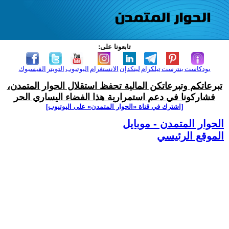
تابعونا على:
بودكاست
بنترست
تيلكرام
لينكدإن
الانستغرام
اليوتيوب
التويتر
الفيسبوك
تبرعاتكم وتبرعاتكن المالية تحفظ استقلال الحوار المتمدن،
فشاركونا في دعم استمرارية هذا الفضاء اليساري الحر
[اشترك في قناة ‫«الحوار المتمدن» على اليوتيوب]
الحوار المتمدن - موبايل
الموقع الرئيسي