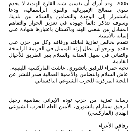
2005. وقد أدرك أن تقسيم شبه القارة الهندية لا يخدم
سوى مصالح الإمبريالية والقوى الرأسمالية، ودعا
باستمرار إلى الوحدة والتضامن والسلام بين بلدينا.
وسوف نتذكر دائماً جهوده في تعزيز الحوار والتفاهم
المتبادل بين شعبي الهند وباكستان باعتبارها شهادة على
إيمانه بالأممية.
نتقدم بخالص تعازينا لعائلته ورفاقه وكل من حزن على
فقده. ونرجو أن يظل إرثه المتمثل في العزيمة الراسخة
والتفاني في سبيل العدالة والسلام ينير الطريق للأجيال
القادمة.
تحية حمراء للرفيق ياتشوري. عاشت الماركسية اللينينية.
عاش السلام والتضامن والأممية العمالية صدر للنشر عن
اللجنة المركزية للحزب الشيوعي الباكستاني
…………
رسالة تعزية من حزب توده الإيراني بمناسبة رحيل
الرفيق سيتارام ياتشوري، الأمين العام للحزب الشيوعي
الهندي (الماركسي)
رفاقي الأعزاء