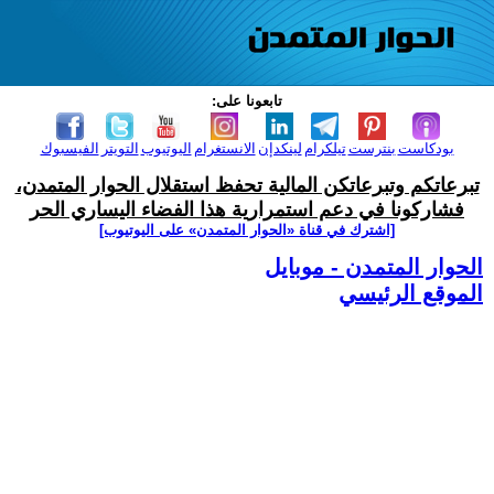
تابعونا على:
بودكاست
بنترست
تيلكرام
لينكدإن
الانستغرام
اليوتيوب
التويتر
الفيسبوك
تبرعاتكم وتبرعاتكن المالية تحفظ استقلال الحوار المتمدن،
فشاركونا في دعم استمرارية هذا الفضاء اليساري الحر
[اشترك في قناة ‫«الحوار المتمدن» على اليوتيوب]
الحوار المتمدن - موبايل
الموقع الرئيسي