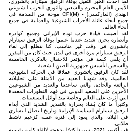
لقد أحدث الخبر الثقيل بوفاة الرفيق سيتارام ياتشوري،
الأمين العام المحترم والشعبي والثوري للحزب الشيوعي
الهندي (الماركسي) - CPI(M) موجة من الصدمة في
جميع أنحاء عائلة الأحزاب الشيوعية والعمالية في جميع
أنحاء العالم.
لقد أصيبت قيادة حزب توده الإيراني وجميع كوادره
وأنصاره بحزن شديد عندما علموا بوفاة الرفيق سيتارام
ياتشوري في وقت غير مناسب. كنا نتطلع إلى لقاء
الرفيق سيتارام مرة أخرى في لندن حيث كان من المقرر
أن يلقي كلمة في مؤتمر للاحتفال بالذكرى الخامسة
والسبعين لتأسيس جمهورية الصين الشعبية.
لقد كان الرفيق ياتشوري عملاقاً في الحركة الشيوعية
العالمية، وقد شهدنا العديد من الأمثلة على تحليلاته
الرائعة والحادة، والتي ساعدتنا والعديد من الشيوعيين
الآخرين على الصعيد الدولي في فهم التطورات المعقدة
التي أثرت على العالم وخاصة منذ أوائل التسعينيات.
وكثيراً ما كان يُشاد بحرارة بالتقدير الشديد الذي أبداه
الرفيق سيتارام للسياسة الإيرانية وتاريخ النضال اليساري
في البلاد، والذي يعود إلى فترة عمله كزعيم ناشط
طلابي.
في أكتوبر 2021، سررنا كثيرًا بدعوته لإلقاء كلمة رئيسية