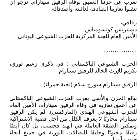
نعرب عن حزننا العميق لوفاة الرفيق سيتارام. نرجو أن
تنقلوا تعازينا الصادقة لعائلته وأصدقائه.
رفاقي،
ديميتريس كوتسومباس
الأمين العام للجنة المركزية للحزب الشيوعي اليوناني
………………
الحزب الشيوعي الباكستاني : في ذكرى زعيم ثوري،
تكريم للإرث الخالد للرفيق سيتارام
الرفيق سيتارام سورخ سلام (تحية حمراء)
ببالغ الحزن والأسى يعرب الحزب الشيوعي الباكستاني
عن أعمق تعازيه في وفاة الرفيق سيتارام، الأمين العام
للحزب الشيوعي الهندي (الماركسي). لم يكن الرفيق
سيتارام محاربًا لا يعرف الكلل من أجل قضية الاشتراكية
وتمكين الطبقة العاملة في الهند فحسب، بل كان أيضًا
رفيقًا محبوبًا وحليفًا للنضالات الثورية في جميع أنحاء
جنوب آسيا.