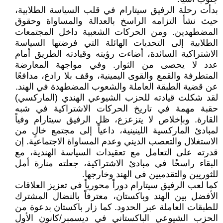
بدأت رحلة الرفيق سيتارام في قلب السياسة الطلابية،
حيث نشأ التزامه الراسخ بالعدالة والمساواة وحقوق
المضطهدين. ومن الحركات الشعبية داخل المجتمعات
الطلابية إلى التحديات الهائلة التي فرضتها السياسة
الاشتراكية السائدة، أضاءت رؤيته وقيادته الطريق أمام
عدد لا يحصى من الثوار. وفي مواجهة المعارضة
المتطرفة والقمع والقوى اليمينية، وقف بلا رادع، مدافعًا
عن قضية الطبقة العاملة والشعوب المضطهدة في الهند.
لقد شكلت قيادته للحزب الشيوعي الهندي (الماركسي)
حقبة مهمة في تاريخ الحركات الاشتراكية في شبه
القارة. وبإخلاص لا يتزعزع، ظل الرفيق سيتارام وفياً
لمبادئ الماركسية اللينينية، داعياً إلى مجتمع خالٍ من
الاستغلال والتعصب الديني وعدم المساواة الاجتماعية. إن
قدرته على التعامل مع تعقيدات السياسة الهندية، مع
البقاء راسخًا في مبادئ الاشتراكية، جعلته منارة أمل
للثوريين والتقدميين في الهند وخارجها.
كما لعب الرفيق سيتارام دوراً محورياً في تعزيز العلاقات
الأفضل بين الهند وباكستان، معترفاً بالنضال المشترك
للطبقات العاملة عبر الحدود. كما زار باكستان بدعوة من
الحزب الشيوعي الباكستاني في ديسمبر/كانون الأول