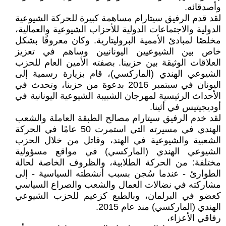
وأصدقائه.
لقد قدم الرفيق سيتارام مساهمة كبيرة للحركة الشيوعية
الدولية والاجتماعات الدولية للأحزاب الشيوعية والعمالية،
مخلصًا لمبادئ الأممية البروليتارية. وكان معروفًا بشكل
خاص بين الشيوعيين اليونانيين وساهم في تعزيز
العلاقات الوثيقة بين حزبينا. بصفته الأمين العام للحزب
الشيوعي الهندي (الماركسي)، قام بزيارة رسمية إلى
اليونان في سبتمبر 2016 بدعوة من حزبنا، وتحدث في
الأحداث الرئيسية لمهرجان الشبيبة الشيوعية اليونانية في
أوديجيتيس في أثينا.
لقد خدم الرفيق سيتارام مصالح الطبقة العاملة والشعب
الهندي في مسيرته التي استمرت 50 عامًا في الحركة
الشعبية والشيوعية في الهند، وقاتل من خلال الحزب
الشيوعي الهندي (الماركسي) في مواقع مسؤولية
مختلفة: من الحركة الطلابية، والظروف الخاصة لحالة
الطوارئ - عندما سُجن بسبب أنشطته السياسية - إلى
مشاركته في نضالات العمال والشعب والصراع السياسي
كعضو في البرلمان، وبالطبع كزعيم للحزب الشيوعي
الهندي (الماركسي) منذ عام 2015.
رفاقي الأعزاء،