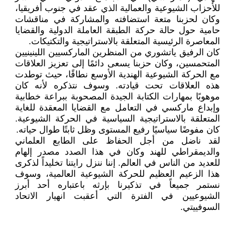
للأحزاب الشيوعية والعمالية الذي عقد في جنوب أفريقيا،
وكان لحزبنا متعة استضافته والمشاركة في مناقشات
حامية حول حالة حركة الطبقة العاملة الدولية والقضايا
المعاصرة الرئيسية المتعلقة بالاستراتيجية والتكتيكات.
كان الرفيق ياتشوري من المنظرين الماركسيين اللينينيين
المتحمسين، وكان حزبنا يسعى دائمًا إلى تعزيز العلاقات
مع الحركة الشيوعية الهندية الأوسع نطاقًا، حيث توطدت
هذه العلاقات تحت قيادته. وسوف نتذكره لأنه كان
موهوبًا بمهارات الكتابة الجيدة المصحوبة ببراعة خطابية
وإبداع ماركسي في التعامل مع القضايا المعقدة للغاية
المتعلقة بالاستراتيجية السياسية في الحركة الشيوعية.
كان مفوضًا سياسيًا رفيع المستوى وظل ثابتًا طوال حياته.
لقد ناضل من أجل الحفاظ على الطابع العلماني
والديمقراطي للهند وكان في هذا الصدد مصدر إلهام
للعديد من الناس في العالم. إننا ننزل رايتنا تخليداً لذكرى
هذا الزعيم العظيم للحركة الشيوعية العالمية، وسوف
نستمر جميعاً في تذكيرنا بإرثه باعتباره أحد أبرز
الشيوعيين في الفترة التي أعقبت انهيار الاتحاد
السوفييتي.