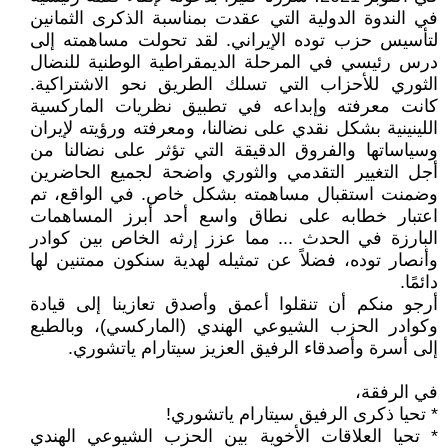
في الندوة الدولية التي عقدت بمناسبة الذكرى الثمانين
لتأسيس حزب توده الإيراني. لقد تحولت مساهمته إلى
درس رئيسي في المرحلة الديمقراطية الوطنية للنضال
الثوري للأحزاب التي تسلك الطريق نحو الاشتراكية.
كانت معرفته وإبداعه في تطبيق نظريات الماركسية
اللينينية بشكل نقدي على نضالنا، ومعرفته ورؤيته لإيران
وسياساتها والفروق الدقيقة التي تؤثر على نضالنا من
أجل التغيير التقدمي والثوري واضحة لجميع الحاضرين
وضمنت استقبال مساهمته بشكل خاص. في الواقع، تم
اعتبار خطابه على نطاق واسع أحد أبرز المساهمات
البارزة في الحدث ... مما عزز إرثه الخاص بين كوادر
وأنصار توده، فضلاً عن تمثيله لهدية سنكون ممتنين لها
دائمًا.
أرجو منكم أن تنقلوا أعمق وأصدق تعازينا إلى قيادة
وكوادر الحزب الشيوعي الهندي (الماركسي)، وبالطبع
إلى أسرة وأصدقاء الرفيق العزيز سيتارام ياتشوري.
في الرفقة،
* تحيا ذكرى الرفيق سيتارام ياتشوري!
* تحيا العلاقات الأخوية بين الحزب الشيوعي الهندي