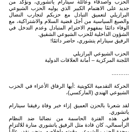
الحزب وأصدقاء وعائلة سيتارام ياتشوري، ونؤكد من
جديد على الاهتمام الكبير الذي يوليه الحزب الشيوعي
البرازيلي لتعميق التبادل مع حزبكم لتجارب النضال
والصيغ السياسية من أجل قضية السلام والاشتراكية، مع
الوفاء دائمًا بمفهوم الاحترام المتبادل وعدم التدخل في
الشؤون الداخلية للحزب الشيوعي الشقيق.
الرفيق سيتارام يتشوري، حاضر دائمًا!
الحزب الشيوعي البرازيلي
اللجنة المركزية – أمانة العلاقات الدولية
……….
الحركة التقدمية الكويتية :أيها الرفاق الأعزاء في الحزب
الشيوعي الهندي (الماركسي)،
لقد شعرنا بالحزن العميق إزاء خبر وفاة رفيقنا سيتارام
ياتشوري.
في هذه الفترة الحاسمة من نضالنا ضد النظام
الرأسمالي، كان قادة مثل الرفيق ياتشوري منارة للالتزام
بوحدة الحزب الشيوعي وقوته وإخلاصه. ونحن نقدر عالياً