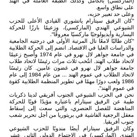
(الماركسي) بالكامل وكذلك الطبقة العاملة في الهند
على نطاق واسع.
وعلى حد تعبير حزبه،
"كان الرفيق سيتارام ياتشوري القيادي الأعلى للحزب
الشيوعي الهندي (الماركسي)، وزعيمًا بارزًا للحركة
اليسارية وأيديولوجيًا ماركسيًا معروفًا".
"كان طالبًا لامعًا نال المرتبة الأولى في درجتيه الجامعية
والدراسات العليا في الاقتصاد. انضم إلى الحركة الطلابية
في جامعة جواهر لال نهرو في عام 1974 وأصبح زعيمًا
لاتحاد طلاب الهند. انتُخب ثلاث مرات رئيسًا لاتحاد طلاب
جامعة جواهر لال نهرو في غضون عامين. كان رئيسًا
لاتحاد الطلاب في عموم الهند ... من عام 1984 إلى عام
1986 ولعب دورًا مهمًا في تطوير المنظمة الطلابية كقوة
في عموم الهند".
نحن في الحزب الشيوعي الجنوب أفريقي لدينا ذكريات
طيبة عن الرفيق سيتارام باعتباره مؤيدًا قويًا للحركة
المناهضة للفصل العنصري، والتي سعت إلى إسقاط
معقل الرجعية الفاشية في بريتوريا من أجل تحرير شعب
جنوب أفريقيا.
وكان الرفيق سيتارام أيضًا مندوبًا للحزب الشيوعي
الهندي (الماركسي) في الاجتماع الدولي الثاني عشر