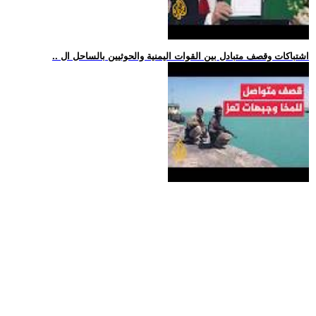
.. اشتباكات وقصف متبادل بين القوات اليمنية والحوثيين بالساحل ال