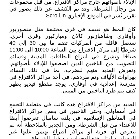
الإدلاء بأصواتهم خارج مراكز الاقتراع. من قبل مجموعات
من رجال الشرطة. وقد تم الكشف عن ذلك بصور في
تقرير نُشر في الموقع الإخباري Scroll.in.
كان النمط هو نفسه في قرى مختلفة مثل منصوربور
وأوفاري وشاهبازبور كالان ومباركبور وقرى أخرى.
ستصل قافلة من المركبات تضم ما بين 30 إلى 40
شرطيًا إلى مركز الاقتراع بين الساعة 10:00 الى 11:00
صباحًا وتشرع في انتزاع البطاقات المدنية وقسائم
التصويت من الناخبين الذين اصطفوا للإدلاء بأصواتهم.
وتعرض العديد منهم للضرب، بما في ذلك النساء،
بهراوات الألياف وتم طردهم. في أحد مراكز الاقتراع في
مدرسة إعدادية في أوفاري، يوجد مقطع فيديو يظهر
كيف يتم طرد الناخبين من المبنى.
العديد من مراكز الاقتراع هذه كانت في منطقة التجمع
في أسماولي. وحتى الناخبين في بعض مراكز الاقتراع
في المناطق الإسلامية في بلدة سامبال تعرضوا أيضًا
للاعتداء من قبل الشرطة. ومن الجدير بالملاحظة أنه لم
تتعرض أي قرية أو مراكز اقتراع يهيمن عليها غير
المسلمين لمثل هذه الهجمات من قبل الشرطة.