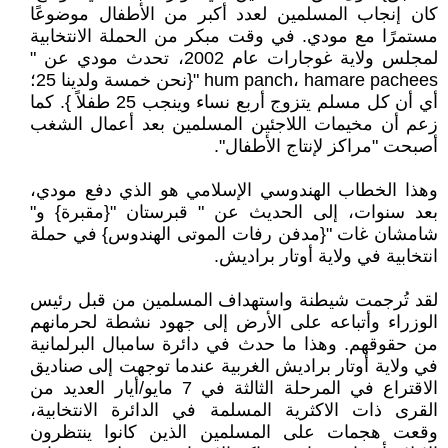
كان إنجاب المسلمين لعدد أكبر من الأطفال موضوعًا
مستمرًا مع مودي. في وقت مبكر من الحملة الانتخابية
لمجلس ولاية غوجارات عام 2002، تحدث مودي عن "
hum panch، hamare pachees "{نحن خمسة ولدينا 25؛
أي أن كل مسلم يتزوج أربع نساء وينجب 25 طفلاً }. كما
زعم أن مخيمات اللاجئين المسلمين بعد أعمال الشغب
أصبحت "مراكز لإنتاج الأطفال".
وهذا الخطاب الهندوسي الإسلامي هو الذي دفع مودي،
بعد سنوات، إلى الحديث عن " قبرستان "{مقبرة} و"
شامشان غات "{مدفن رفات الموتى الهندوس} في حملة
انتخابية في ولاية أوتار براديش.
لقد تُرجمت شيطنة واستهداف المسلمين من قبل رئيس
الوزراء وأتباعه على الأرض إلى جهود نشطة لحرمانهم
من حقوقهم. وهذا ما حدث في دائرة سامبال البرلمانية
في ولاية أوتار براديش الغربية عندما توجهت إلى صناديق
الاقتراع في المرحلة الثالثة في 7 مايو/أيار العديد من
القرى ذات الاكثرية المسلمة في الدائرة الانتخابية،
وقعت هجمات على المسلمين الذين كانوا ينتظرون