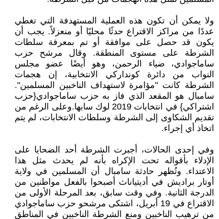
ولا يمكن أن تكون هذه العملية المستهدفة التي تغطي
عددًا من مراكز الاقتراع حدثًا محليًا أو منعزلاً. يجب أن
يكون قد حصل على موافقة أو تم بمعرفة سلطات
الشرطة على مستوى المنطقة. وقال مرشح حزب
ساماجوادي، ضياء الرحمن، وهو أيضًا عضو مجلس
النواب من دائرة كونداركي الانتخابية، إن هجمات
الشرطة كانت "مؤامرة لاستهداف الناخبين المسلمين".
سامبال هو المقعد الذي فاز به حزب ساماجوادي{حزب
اشتراكي} في انتخابات 2019 لوك سابها.وعلى الرغم من
تقديم الشكاوى إلى الشرطة وسلطات الانتخابات، لم يتم
اتخاذ أي إجراء.
وفي إحدى الحالات، أجبرت الشرطة أحد الضحايا على
الإدلاء بأقواله تحت الإكراه بأنه لم يحدث مثل هذا
الاعتداء. وتُظهر حادثة سامبال أن المسلمين في ولاية
أوتار براديش في أديتياناث أصبحوا بالفعل مواطنين من
الدرجة الثانية. وفي وقت سابق، بعد المرحلة الأولى من
الاقتراع في 19 أبريل، اشتكى مرشحو حزب ساماجوادي
من ترهيب الناخبين ومنع الشرطة الناخبين في المناطق