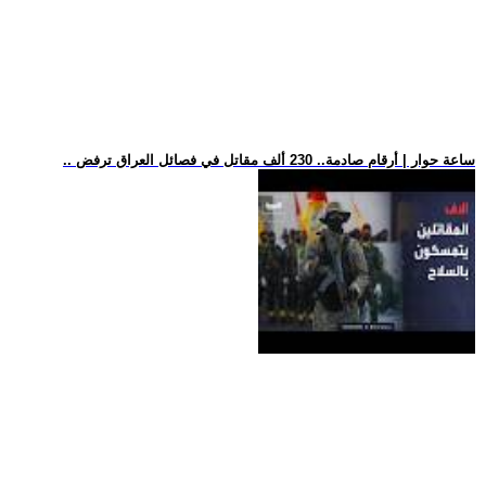
.. ساعة حوار | أرقام صادمة.. 230 ألف مقاتل في فصائل العراق ترفض