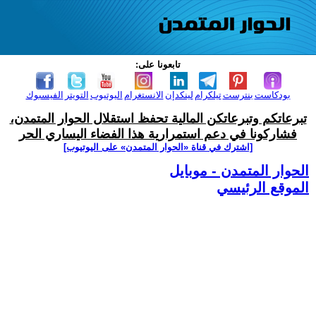
تابعونا على:
بودكاست
بنترست
تيلكرام
لينكدإن
الانستغرام
اليوتيوب
التويتر
الفيسبوك
تبرعاتكم وتبرعاتكن المالية تحفظ استقلال الحوار المتمدن،
فشاركونا في دعم استمرارية هذا الفضاء اليساري الحر
[اشترك في قناة ‫«الحوار المتمدن» على اليوتيوب]
الحوار المتمدن - موبايل
الموقع الرئيسي