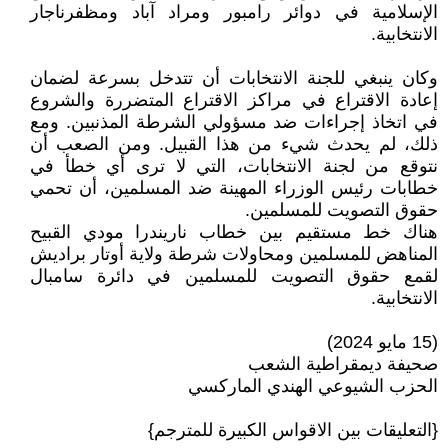
الإسلامية في دوائر رامبور ومراد آباد ومظفرناجار
الانتخابية.
وكان ينبغي للجنة الانتخابات أن تتدخل بسرعة لضمان
إعادة الاقتراع في مراكز الاقتراع المتضررة والشروع
في اتخاذ إجراءات ضد مسؤولي الشرطة المذنبين. ومع
ذلك، لم يحدث شيء من هذا القبيل. ومن الصعب أن
نتوقع من لجنة الانتخابات، التي لا ترى أي خطأ في
خطابات رئيس الوزراء المهينة ضد المسلمين، أن تحمي
حقوق التصويت للمسلمين.
هناك خط مستقيم بين خطاب ناريندرا مودي القبيح
المناهض للمسلمين ومحاولات شرطة ولاية أوتار براديش
لقمع حقوق التصويت للمسلمين في دائرة سامبال
الانتخابية.
(15 مايو 2024)
صحيفة ديمقراطية الشعب
الحزب الشيوعي الهندي الماركسي
{التعليقات بين الاقواس الكبيرة للمترجم}