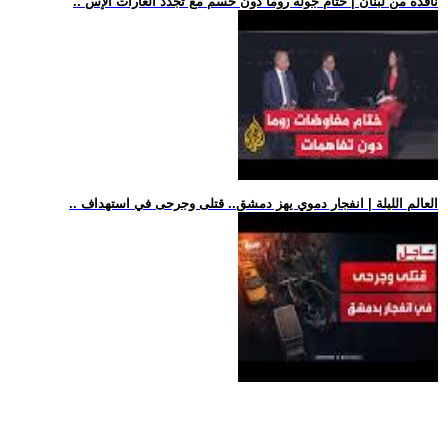
.. نافذة من لبنان | ختام جولة روما دون حسم مع تجدد الغارات الإس
.. العالم الليلة | انفجار دموي يهز دمشق.. قتلى وجرحى في استهداف