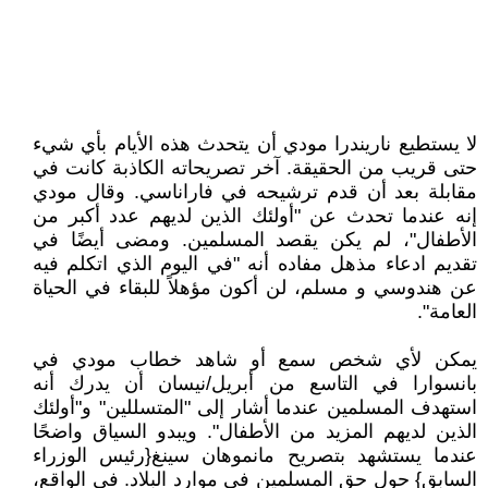
لا يستطيع ناريندرا مودي أن يتحدث هذه الأيام بأي شيء
حتى قريب من الحقيقة. آخر تصريحاته الكاذبة كانت في
مقابلة بعد أن قدم ترشيحه في فاراناسي. وقال مودي
إنه عندما تحدث عن "أولئك الذين لديهم عدد أكبر من
الأطفال"، لم يكن يقصد المسلمين. ومضى أيضًا في
تقديم ادعاء مذهل مفاده أنه "في اليوم الذي اتكلم فيه
عن هندوسي و مسلم، لن أكون مؤهلاً للبقاء في الحياة
العامة".
يمكن لأي شخص سمع أو شاهد خطاب مودي في
بانسوارا في التاسع من أبريل/نيسان أن يدرك أنه
استهدف المسلمين عندما أشار إلى "المتسللين" و"أولئك
الذين لديهم المزيد من الأطفال". ويبدو السياق واضحًا
عندما يستشهد بتصريح مانموهان سينغ{رئيس الوزراء
السابق} حول حق المسلمين في موارد البلاد. في الواقع،