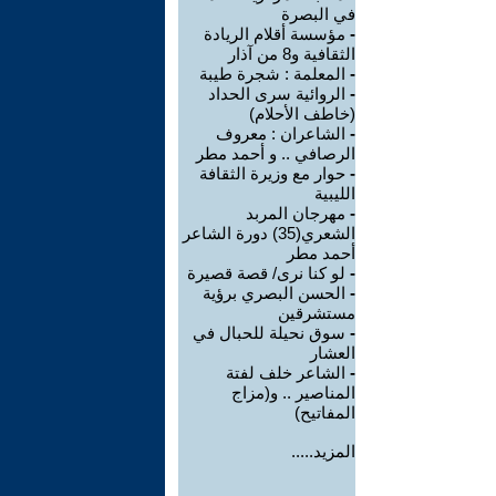
في البصرة
-
مؤسسة أقلام الريادة
الثقافية و8 من آذار
-
المعلمة : شجرة طيبة
-
الروائية سرى الحداد
(خاطف الأحلام)
-
الشاعران : معروف
الرصافي .. و أحمد مطر
-
حوار مع وزيرة الثقافة
الليبية
-
مهرجان المربد
الشعري(35) دورة الشاعر
أحمد مطر
-
لو كنا نرى/ قصة قصيرة
-
الحسن البصري برؤية
مستشرقين
-
سوق نحيلة للحبال في
العشار
-
الشاعر خلف لفتة
المناصير .. و(مزاج
المفاتيح)
المزيد.....