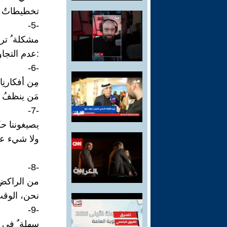
تخطيطاتٌ 
-5-
مشكلة ُ تر
:عدم التجاو
-6-
مِن أفكارنِا
مَن ينظفُ ا
-7-
يصيغوننا ح
ولا شيء عن
-8-
من الراكض 
نحن، الوق
-9-
سهلة ٌ في 