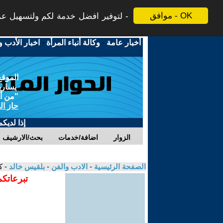
موافق - OK
لتوفير افضل خدمة لكم ولتسهيل عملي
أخبار عامة
-
وكالة أنباء المرأة
-
اخبار الأدب و
الموقع
يسارية
"من أج
حاز ال
إذا لديك
الزوار
اضافة/خدمات
بحث/الارشيف
الصفحة الرئيسية
-
الادب والفن
-
بلقيس خالد
- ك
تبرعاتكم