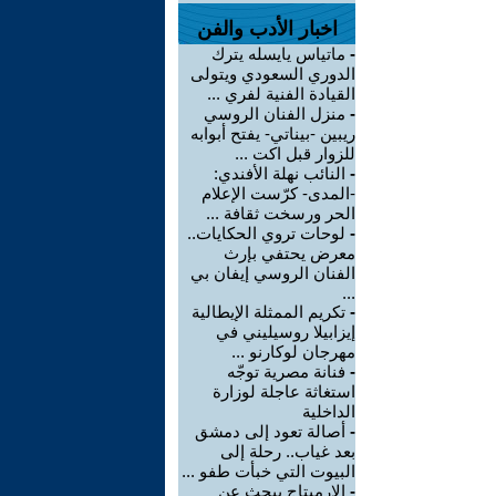
اخبار الأدب والفن
-
ماتياس يايسله يترك
الدوري السعودي ويتولى
القيادة الفنية لفري ...
-
منزل الفنان الروسي
ريبين -بيناتي- يفتح أبوابه
للزوار قبل اكت ...
-
النائب نهلة الأفندي:
-المدى- كرّست الإعلام
الحر ورسخت ثقافة ...
-
لوحات تروي الحكايات..
معرض يحتفي بإرث
الفنان الروسي إيفان بي
...
-
تكريم الممثلة الإيطالية
إيزابيلا روسيليني في
مهرجان لوكارنو ...
-
فنانة مصرية توجّه
استغاثة عاجلة لوزارة
الداخلية
-
أصالة تعود إلى دمشق
بعد غياب.. رحلة إلى
البيوت التي خبأت طفو ...
-
الإرميتاج يبحث عن