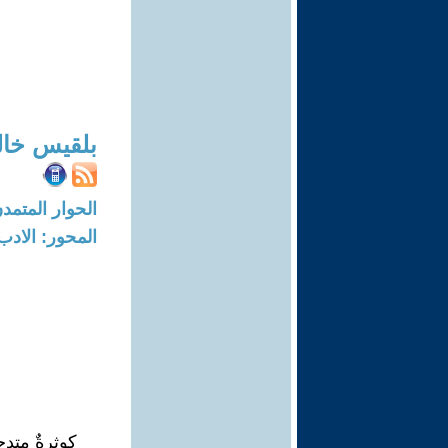
بلقيس خال
الحوار المتمدن-العدد: 8092 - 4
المحور: الادب
كوثرةٌ متدح