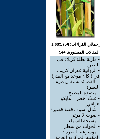
إجمالي القراءات: 1,885,764
المقالات المنشورة: 544
-
مارية بطلة كربلاء في
البصرة
-
الروائية غفران كريم ..
في ( كان موعد مع القدر)
-
بالقصائد نستقبل صيف
البصرة
-
منضدة المطبخ
-
عنبٌ أخضر .. هايكو
عراقي
-
شال أسود : قصة قصيرة
-
صوت لا مرئي
-
مسبحة السماء
-
الجواب من سطر
-
موسوعة البصرة :
المكتبة المركزية العامة