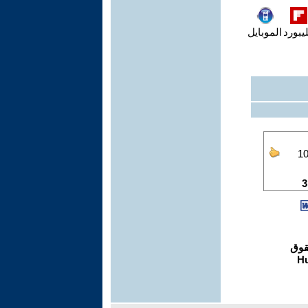
يبورد
الموبايل