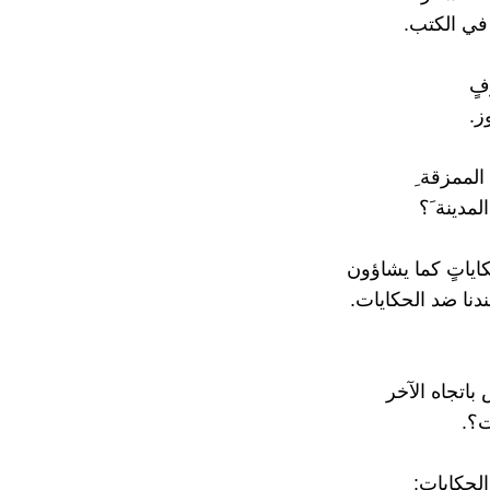
في الكتب.
فٍ
ز.
 الممزقة ِ
لمدينة َ؟
كاياتٍ كما يشاؤون
دنا ضد الحكايات.
باتجاه الآخر
ت؟.
الحكايات: