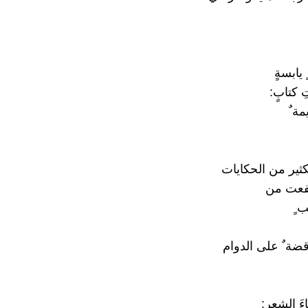
 يابسةٍ
 كتابٍ:
ة ٌ
كثير من الحكايات
فعت من
 ٍ
قضة ٌ على الدوام
َ الشعر: