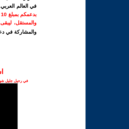
في العالم العربي
ب
والمستقل، ليبقى ص
والمشاركة في دع
ا‫
في رحيل جليل شهبا