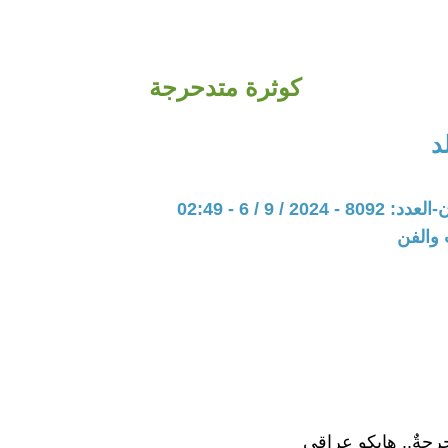
كوثرة متدحرجة
د
202 / 9 / 6 - 02:49
 والفن
رجةٌ.. هايكو عراقي