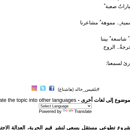
تباراتٌ صعبة ٌ
ية ٍ.. مموهة ٌ مشاعرنا
 شاسعة ٌ بيننا
رجةٌ.. الروح
ئ لسمعنا:
#بلقيس_خالد (هاشتاغ)
موضوع إلى لغات أخرى -
ate the topic into other languages
Powered by
Translate
شروع تطوعي مستقل يسعى لنشر قيم الحرية، العدالة الاجتم