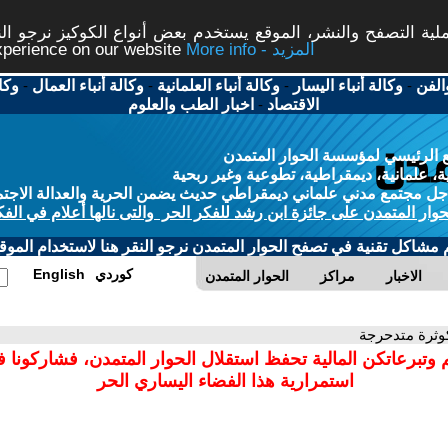
ة التصفح والنشر، الموقع يستخدم بعض أنواع الكوكيز نرجو النق
More info - المزيد
experience on our website
الفن
-
وكالة أنباء اليسار
-
وكالة أنباء العلمانية
-
وكالة أنباء العمال
-
وكا
الاقتصاد
-
اخبار الطب والعلوم
 الرئيسي لمؤسسة الحوار المتمدن
، علمانية، ديمقراطية، تطوعية وغير ربحية
ل مجتمع مدني علماني ديمقراطي حديث يضمن الحرية والعدالة الاجتم
حوار المتمدن على جائزة ابن رشد للفكر الحر والتى نالها أعلام في الفك
م مشاكل تقنية في تصفح الحوار المتمدن نرجو النقر هنا لاستخدام الموقع
كوردي
English
الاخبار
مراكز
الحوار المتمدن
وثرة متدحرجة
 وتبرعاتكن المالية تحفظ استقلال الحوار المتمدن، فشاركونا 
استمرارية هذا الفضاء اليساري الحر