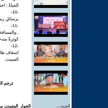
الحياةُ : اخ
-10-
برسائلِ رسم
-11-
..والمسافة ُ
كوثرةٌ متدح
-12-
اسعاف طار
الصمت.
ترجم ال
المزيد.....
الحوار المتمدن م