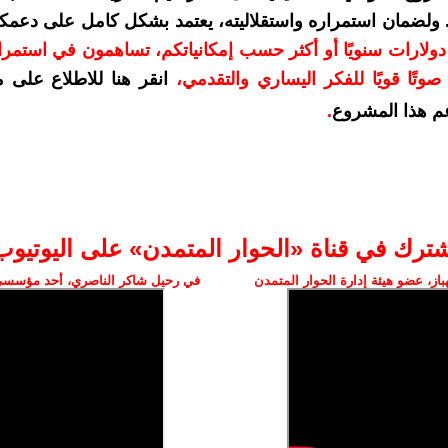
. ولضمان استمراره واستقلاليته، يعتمد بشكل كامل على دعمك
دعمكم بمبلغ 10 دولارات سنويًا أو أكثر حسب إمكانياتكم، تساهمون في استم
وتًا قويًا للفكر اليساري والتقدمي
،
انقر هنا للاطلاع على 
م هذا المشروع
.
شترك في قناة «الحوار المتمدن» على اليوتيوب
ز، عضو هيئة إدارة الحوار المتمدن
في رحيل شاكر الناصري، أحد مؤسسي 