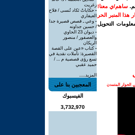
زغريت
م.
ساهم/ي معنا!
-
حكاياتْ تَكاد تُنسى / فلاح
رار هذا المنبر الحر
العيفاري
-
وعي ـ قصص قصيرة جدا
معلومات التحويل
/ حسين جداونه
-
ديوان 23 الحاوي
والعصفور / منصور
الريكان
-
كتاب «عين على القصة
القصيرة: تأملات نقدية في
تسع رؤى قصصية م ... /
حميد عقبي
المزيد.....
المعجبين بنا على
الحوار المتمدن
الفيسبوك
3,732,970