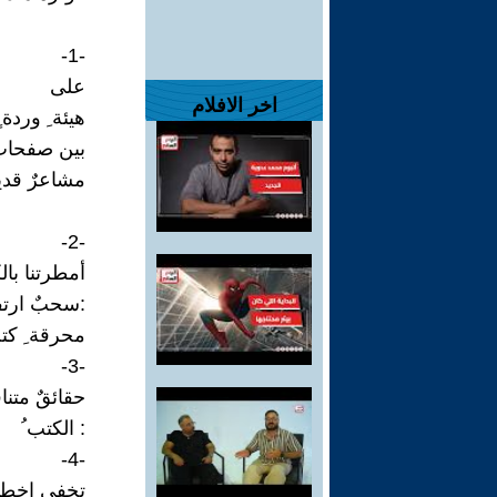
-1-
على
اخر الافلام
هيئة ِ وردة ٍ
بين صفحاتِ
مشاعرٌ قديم
-2-
أمطرتنا بال
:سحبٌ ارت
محرقة ِ كتب
-3-
حقائقٌ متنا
: الكتب ُ
-4-
تخفي اخطاء