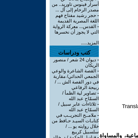
أسرار فينوس تاوريد.. من
مصدر الرخام إلى أل ...
-
حجر رشيد مفتاح فهم
اللغة المصرية القديمة
-
القدس... معركة الرواية
التي لا يجوز أن نخسرها
المزيد.....
كتب ودراسات
-
ديوان 24 شعر / منصور
الريكان
-
القصة الشاعرة والوعي
الجمعي الحداثي/ مقاربة
في دور القصة الش ... /
ربيحة الرفاعي
-
تصاوير لية الظمأ /
السمّاح عبد الله
-
ثلاثاءات عابر سبيل /
Transl
السمّاح عبد الله
-
ملامــح التجريــب في
كتابـات السيـد حـافظ من
خلال روايته يو ... /
سلسبيل كريبع
اعية، والمساواة
-
قناديل الحكمة / د. خالد