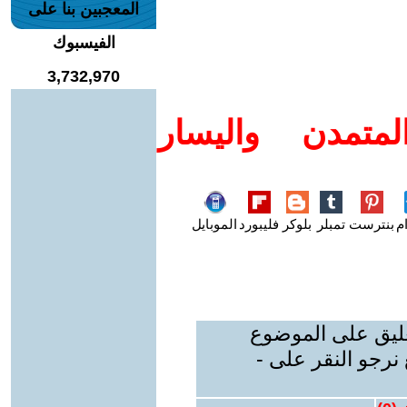
المعجبين بنا على
الفيسبوك
3,732,970
متمدن واليسار
م
بنترست
تمبلر
بلوكر
فليبورد
الموبايل
عليق على الموضوع
نرجو النقر على -