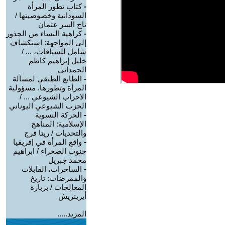
-
كتاب تطور المرأة
السودانية وخصوصيتها /
تاج السر عثمان
-
كراهية النساء من الجذور
إلى المواجهة: استكشاف
شامل للسياقات، ... /
خليل إبراهيم كاظم
الحمداني
-
الطابع الطبقي لمسألة
المرأة وتطورها. مسؤولية
الاحزاب الشيوعي ... /
الحزب الشيوعي اليوناني
-
الحركة النسوية
الإسلامية: المناهج
والتحديات / ريتا فرج
-
واقع المرأة في إفريقيا
جنوب الصحراء / ابراهيم
محمد جبريل
-
الساحرات، القابلات
والممرضات: تاريخ
المعالِجات / بربارة
أيرينريش
المزيد.....