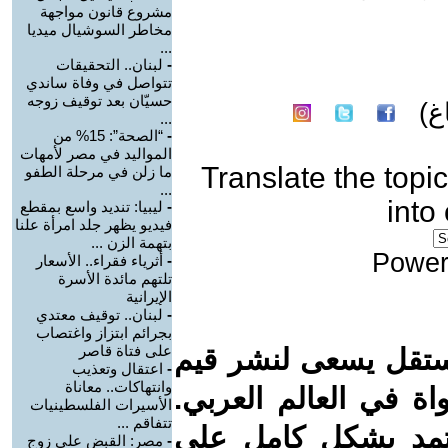
مشروع قانون مواجهة
مخاطر السوشيال ميديا
...
-
لبنان.. التحقيقات
تتواصل في وفاة ساندي
حسيّان بعد توقيف زوجه
غ)
...
-
“الصحة”: 15% من
المواليد في مصر لأمهات
Translate the topic
ما زلن في مرحلة الطفو
...
into
-
ليبيا: تنديد واسع بمقطع
فيديو يظهر جلد امرأة علنا
بتهمة الزن ...
Power
-
أثرياء فقراء.. الأسعار
تلتهم مائدة الأسرة
الإيرانية
-
لبنان.. توقيف معتدي
بجرائم ابتزاز واغتصاب
على فتاة قاصر
ستقل يسعى لنشر قيم
-
اعتقال وتعذيب
وانتهاكات.. معاناة
واة في العالم العربي.
الأسيرات الفلسطينيات
تتفاقم ...
عتمد بشكل كامل على
-
مصر: القبض على زوج