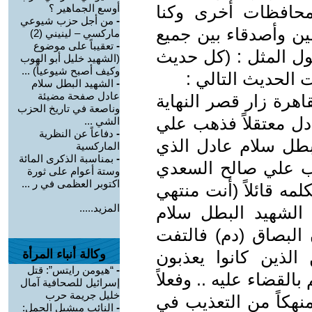
محافظات أخرى وكنا
أوسع الجماهير ؟
-
من أجل حزب شيوعي
ين وأصدقاء بين جميع
ماركسي – لينيني (2)
-
تعقيباً على موضوع
ل المثل : (كل حديث
(الشهيد خليل أبو الهوب
وكيف أصبح شيوعياً) ...
 الحديث التالي :
-
الشهيد البطل سلام
عادل صفحة مضيئة
هرة زار قصر النهاية
وناصعة في تاريخ الحزب
دل معتقلاً فذهب علي
الشي ...
-
دفاعاً عن النظرية
بطل سلام عادل الذي
الماركسية
-
بمناسبة الذكرى المائة
ب علي صالح السعدي
وستة أعوام على ثورة
اكتوبر العظمى في ر ...
مه قائلاً (أنت منتهي
المزيد.....
الشهيد البطل سلام
لبصاق (دم) فالتفت
لذين كانوا يعذبون
وكالة أنباء المرأة
-
“هيومن رايتس”: قتل
القضاء عليه .. وفعلاً
إسرائيل للصحافية آمال
خليل جريمة حرب
نهكاً من التعذيب في
-
النائب ميشيل الجمل: