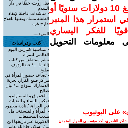
قتل زوجته خنقًا في دار
ساهم/ي معنا! بدعمكم بمبلغ 10 دولارات سنويًا أو
السلام
-
مناشدات عاجلة لإنقاذ
 استمرار هذا المنبر
الطفلة مسك ونقلها للعلاج
خارج غزة
ويًا للفكر اليساري
المزيد.....
ى معلومات التحويل
كتب ودراسات
-
بمناسبة 8مارس اليوم
العالمى للمرأة
ننشر:مقتطف من كتاب
(النسا ... / عبدالرؤوف
بطيخ
-
تصاعد حضور المرأة في
مراكز صنع القرار، تجربة
الدنمارك أنموذج ... / بيان
صالح
-
الحقو ق و المساواة و
تمكين النساء و الفتيات
في العرا ق / نادية محمود
» على اليوتيوب
-
المرأة والفلسفة.. هل
منعت المجتمعات
شاكر الناصري، أحد مؤسسي الحوار المتمدن
الذكورية عبر تاريخها الن
... / رسلان جادالله عامر