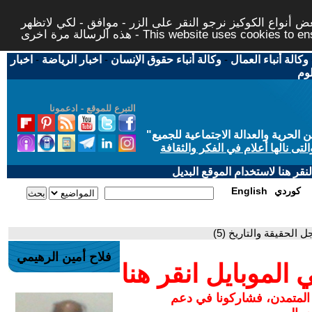
 أنواع الكوكيز نرجو النقر على الزر - موافق - لكي لاتظهر
This website uses cookies to ensure you ge
وكالة أنباء العمال
-
وكالة أنباء حقوق الإنسان
-
اخبار الرياضة
-
اخبار
لوم
التبرع للموقع - ادعمونا
حرية والعدالة الاجتماعية للجميع
"
تى نالها أعلام في الفكر والثقافة
قر هنا لاستخدام الموقع البديل
كوردي
English
ل الحقيقة والتاريخ (5)
فلاح أمين الرهيمي
لموبايل انقر هنا
 المتمدن، فشاركونا في دعم