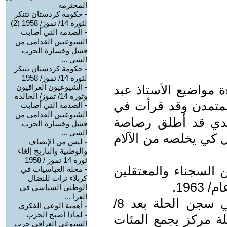
المحترمة
-
حكومة كردستان تتنكر
لثورة 14/ تموز/ 1958 (2)
-
الصدمة التي أصابت
الشيوعيين القدامى من
فشل وخسارة الحزب
الشي ...
-
حكومة كردستان تتنكر
لثورة 14/ تموز/ 1958
 مواضيع الأستاذ عبد
-
الشيوعيون العراقيون
وثورة 14/ تموز/ الخالدة
متمدن وقد قرأت في
-
الصدمة التي أصابت
الشيوعيين القدامى من
عدي قد أطلق رصاصة
فشل وخسارة الحزب
الشي ...
 كي يخلصه من الآلام
-
ليس من الإنصاف
والوطنية والتاريخ إلغاء
ثورة 14 تموز / 1958
 السجناء والمعتقلين
-
محلة العباسيات في
كربلاء تراث للنضال
الوطني السياسي في
العرا ...
أنا من أهالي الحلة وكنت معتقلاً في سجن الحلة بعد 8/
-
أهمية الوعي الفكري
-
لماذا أصبح الحزب
ن سجن الحلة مركز يجمع المئات
الشيوعي العراقي حزب