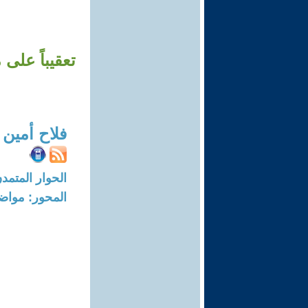
تعقيباً على
فلاح أمين 
الحوار المتمدن-العدد: 8031 - 4
المحور: مواض