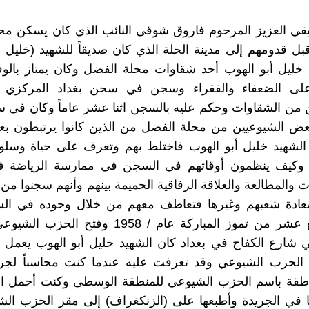
قي العزيز المرحوم فاروق شوقي النائب الذي كان يسكن مح
بل قدومهم إلى مدينة الحلة الذي كان صديقاً للشهيد (خليل أ
ان خليل أبو الهوب أحد شقاوات محلة الفضل وكان يمتاز بالو
ى الضعفاء والفقراء وسجن في سجن بغداد المركزي لق
 من الشقاوات وحكم عليه بالسجن اثنا عشر عاماً وكان في 
عض الشيوعيين من محلة الفضل من الذين كانوا يرتبطون بعل
الشهيد خليل أبو الهوب فاختلط بهم وتعرف على حياة وسلو
 وكيف ينظمون أوقاتهم في السجن في ممارسة الرياضة ف
 والمطالعة والعلاقة الرفاقية الحميمة بينهم وأنهم سجنوا من
ادة شعبهم وغيرها فتعاطف معهم من خلال وجوده في ال
ثورة الرابع عشر من تموز المباركة عام / 1958 وفتح 
ي شارع الكفاح في بغداد كان الشهيد خليل أبو الهوب يعمل
 الحزب الشيوعي وقد تعرفت عليه عندما كنت محاسباً لج
ناطقة باسم الحزب الشيوعي للمنطقة الوسطى وكنت أحمل ال
ا في الجريدة وأطبعها على (الزنكغراف) إلى مقر الحزب ال