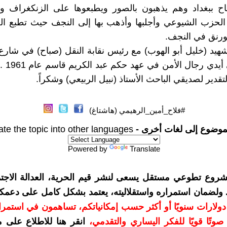
اح ببغداد وهم يذهبون بالصور ويطبعوها على الزنكغراف وب
الحزب الشيوعي وأجلبها وأذهب بها إلى النجف حيث تطبع ال
ورنق في النجف.
شهيد (خليل أبو الهوب) مع رئيس نقابة النقل (صباح) في شار
ببغداد على
لتقدير لصديقي الباحث الأستاذ (نبيل الربيعي) وشكراً.
#فلاح_أمين_الرهيمي (هاشتاغ)
موضوع إلى لغات أخرى -
ate the topic into other languages
Powered by
Translate
شروع تطوعي مستقل يسعى لنشر قيم الحرية، العدالة الاجتم
. ولضمان استمراره واستقلاليته، يعتمد بشكل كامل على دعمك
دعمكم بمبلغ 10 دولارات سنويًا أو أكثر حسب إمكانياتكم، تساهمون في استم
وتًا قويًا للفكر اليساري والتقدمي
،
انقر هنا للاطلاع على 