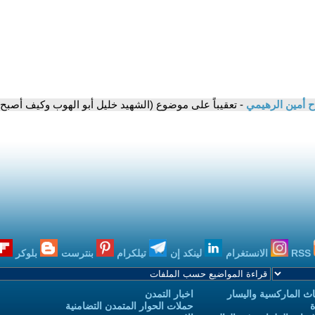
ح أمين الرهيمي
- تعقيباً على موضوع (الشهيد خليل أبو الهوب وكيف أصبح شي
RSS
الانستغرام
لينكد إن
تيلكرام
بنترست
بلوكر
ث الماركسية واليسار
اخبار التمدن
ة
حملات الحوار المتمدن التضامنية