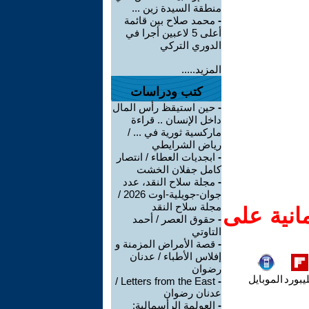
منطقة السيدة زين ...
-
محمد صلاح بين قائمة
أعلى 5 لاعبين أجرا في
الدوري التركي
المزيد.....
كتب ودراسات
-
حين استيقظ رأس المال
داخل الإنسان .. قراءة
ماركسية ثورية في ... /
رياض الشرايطي
-
ابجديات العطاء / انتصار
كامل جفلان الخشت
-
مجلة سلاح النقد، عدد
جوان-جويلية-اوت 2026 /
مجلة سلاح النقد
انية على
-
حقوق العصر / أحمد
التاوتي
-
قصة الأمراض المزمنة و
إفلاس الأطباء / عدنان
رضوان
يبورد
الموبايل
Letters from the East /
-
عدنان رضوان
-
العولمة الرأسمالية: