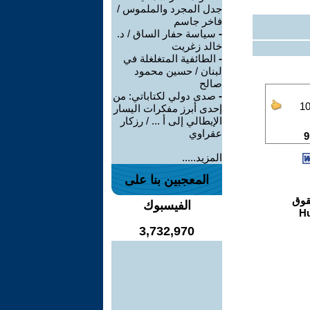
جدل المجرد والملموس /
فاخر جاسم
-
سياسة حفار الساق / د.
خالد زغريت
-
الطائفية المتغلغلة في
لبنان / حسين محمود
صالح
-
صدى دولي لكتاباتي: من
إحدى أبرز مفكرات اليسار
الإيطالي إلى أ ... / رزكار
عقراوي
المزيد.....
المعجبين بنا على
الفيسبوك
3,732,970