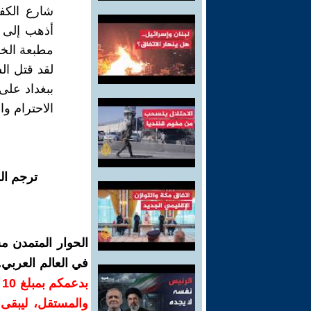
شارع الكف
أذهب إلى 
مطبعة الخ
لقد قتل ال
الاحترام وا
ترجم ال
الحوار المتمدن م
في العالم العربي
ب
والمستقل، ليبقى ص