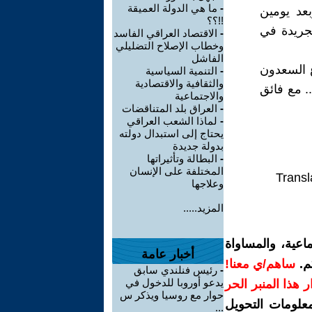
-
ما هي الدولة العميقة
عد يومين
!!؟؟
جريدة في
-
الاقتصاد العراقي الفاسد
وخطاب الإصلاح التضليلي
الفاشل
ع السعدون
-
التنمية السياسية
والثقافية والاقتصادية
 أيدي رجال الأمن في عهد حكم عبد الكريم قاسم عام 1961 ... مع فائق
والاجتماعية
-
العراق بلد المتناقضات
-
لماذا الشعب العراقي
يحتاج إلى استبدال دولته
بدولة جديدة
-
البطالة وتأثيراتها
المختلفة على الإنسان
Transl
وعلاجها
المزيد.....
اعية، والمساواة
أخبار عامة
م.
ساهم/ي معنا!
-
رئيس فنلندي سابق
يدعو أوروبا للدخول في
رار هذا المنبر الحر
حوار مع روسيا ويذكر س
معلومات التحويل
...