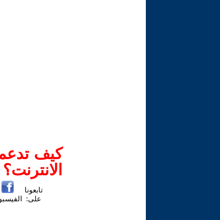
كيف تدعم-
الانترنت؟
تابعونا
على:
الفيسب