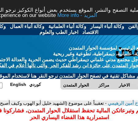
ة التصفح والنشر، الموقع يستخدم بعض أنواع الكوكيز نرجو النق
More info - المزيد
experience on our website
الفن
-
وكالة أنباء اليسار
-
وكالة أنباء العلمانية
-
وكالة أنباء العمال
-
وكا
الاقتصاد
-
اخبار الطب والعلوم
 الرئيسي لمؤسسة الحوار المتمدن
، علمانية، ديمقراطية، تطوعية وغير ربحية
ل مجتمع مدني علماني ديمقراطي حديث يضمن الحرية والعدالة الاجتم
حوار المتمدن على جائزة ابن رشد للفكر الحر والتى نالها أعلام في الفك
م مشاكل تقنية في تصفح الحوار المتمدن نرجو النقر هنا لاستخدام الموقع
كوردي
English
الاخبار
مراكز
الحوار المتمدن
ح أمين الرهيمي
- تعقيباً على موضوع (الشهيد خليل أبو الهوب وكيف أصبح شي
 وتبرعاتكن المالية تحفظ استقلال الحوار المتمدن، فشاركونا 
استمرارية هذا الفضاء اليساري الحر