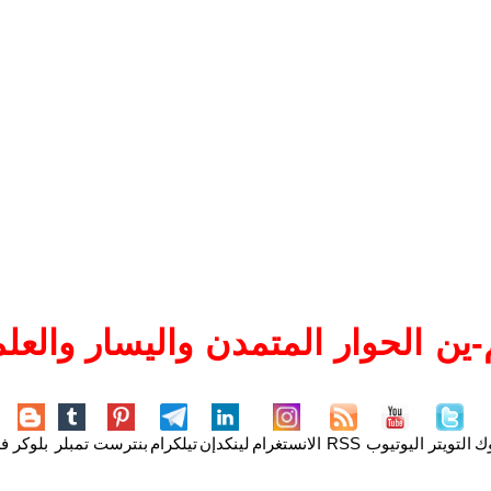
ين الحوار المتمدن واليسار والعلم
وك
التويتر
اليوتيوب
RSS
الانستغرام
لينكدإن
تيلكرام
بنترست
تمبلر
بلوكر
فل