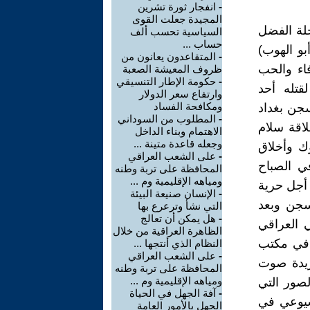
-
انفجار ثورة تشرين
المجيدة جعلت القوى
لة الفضل
السياسية تحسب ألف
حساب ...
بو الهوب)
-
المتقاعدون يعانون من
فاء والحب
ظروف المعيشة الصعبة
-
حكومة الإطار التنسيقي
تله أحد
وارتفاع سعر الدولار
ومكافحة الفساد
سجن بغداد
-
المطلوب من السوداني
اقة سلام
الاهتمام وبناء الداخل
وجعله قاعدة متينة ...
ك وأخلاق
-
على الشعب العراقي
ي الصباح
المحافظة على تربة وطنه
ومياهه الإقليمية وم ...
 أجل حرية
-
الإنسان صنيعة البيئة
سجن وبعد
التي نشأ وترعرع بها
-
هل يمكن أن تعالج
الحزب الشيوعي العراقي
الظاهرة العراقية من خلال
 في مكتب
النظام الذي أنتجها ...
-
على الشعب العراقي
ريدة صوت
المحافظة على تربة وطنه
ومياهه الإقليمية وم ...
صور التي
-
آفة الجهل في الحياة
شيوعي في
الجهل بالأمور العامة