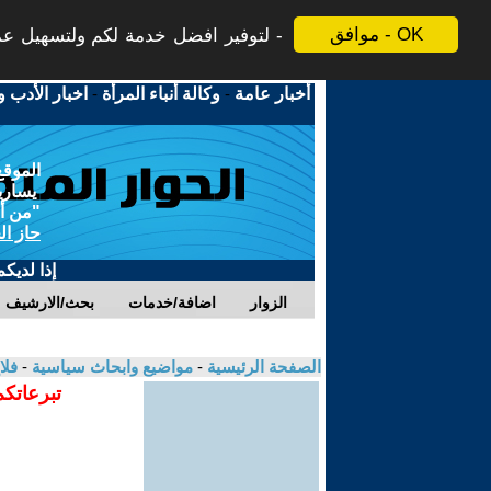
موافق - OK
لتوفير افضل خدمة لكم ولتسهيل عملي
أخبار عامة
-
وكالة أنباء المرأة
-
اخبار الأدب و
الموقع
يسارية
"من أج
حاز ال
إذا لديك
الزوار
اضافة/خدمات
بحث/الارشيف
الصفحة الرئيسية
-
مواضيع وابحاث سياسية
-
فلا
تبرعاتكم