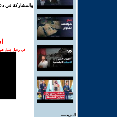
والمشاركة في دع
ا‫
في رحيل جليل شهبا
المزيد.....