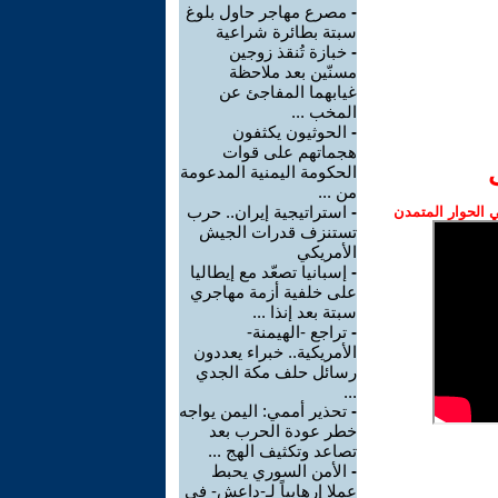
-
مصرع مهاجر حاول بلوغ
سبتة بطائرة شراعية
-
خبازة تُنقذ زوجين
مسنّين بعد ملاحظة
غيابهما المفاجئ عن
المخب ...
-
الحوثيون يكثفون
هجماتهم على قوات
الحكومة اليمنية المدعومة
من ...
-
استراتيجية إيران.. حرب
الحوار المتمدن
تستنزف قدرات الجيش
الأمريكي
-
إسبانيا تصعّد مع إيطاليا
على خلفية أزمة مهاجري
سبتة بعد إنذا ...
-
تراجع -الهيمنة-
الأمريكية.. خبراء يعددون
رسائل حلف مكة الجدي
...
-
تحذير أممي: اليمن يواجه
خطر عودة الحرب بعد
تصاعد وتكثيف الهج ...
-
الأمن السوري يحبط
عملا إرهابياً لـ-داعش- في