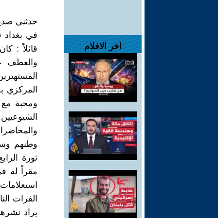
حدثني صدي
في بغداد ق
اخر الافلام
قائلاً : ك
والعطف عل
المستهترين
المركزي ب
ومحبة مع 
الشيوعيين
والمحاضرات
وطنهم وسع
مقراً له ف
استعلامات
الفرات ال
يراد نشره