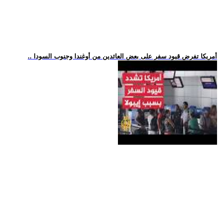
.. أمريكا تفرض قيود سفر على بعض العائدين من أوغندا وجنوب السودا