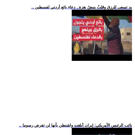
.. يد تسعى للرزق وقلبٌ ينبضُ بغزة.. دعاء بائع أردني لفسطين
.. نائب الرئيس الأمريكي: إيران أبلغت واشنطن بأنها لن تفرض رسوما