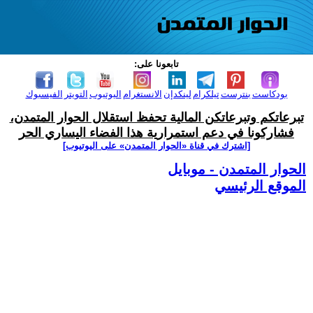
تابعونا على:
بودكاست
بنترست
تيلكرام
لينكدإن
الانستغرام
اليوتيوب
التويتر
الفيسبوك
تبرعاتكم وتبرعاتكن المالية تحفظ استقلال الحوار المتمدن،
فشاركونا في دعم استمرارية هذا الفضاء اليساري الحر
[اشترك في قناة ‫«الحوار المتمدن» على اليوتيوب]
الحوار المتمدن - موبايل
الموقع الرئيسي