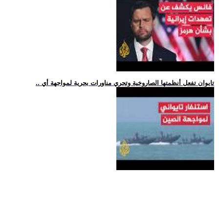
.. تايوان تفعل أنظمتها الصاروخية وتجري مناورات بحرية لمواجهة أي