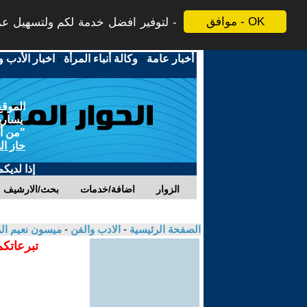
موافق - OK
لتوفير افضل خدمة لكم ولتسهيل عملي
أخبار عامة
-
وكالة أنباء المرأة
-
اخبار الأدب و
الموقع
يسارية
"من أج
حاز ال
إذا لديك
الزوار
اضافة/خدمات
بحث/الارشيف
الصفحة الرئيسية
-
الادب والفن
-
ميسون نعيم ا
تبرعاتكم