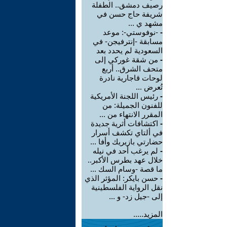
رصيف دمشق.. الطفلة
شريفة حاج حسن في
مشهد ي ...
-
-نوفوستي-: موعد
مسابقة -إنترفيجن- في
السعودية لم يحدد بعد
-
من شقة غوركي إلى
متحف الشرق.. أربع
لوحات قاجارية نادرة
تُعرض ...
-
رئيس اللجنة الأمريكية
للفنون الجميلة: من
المقرر الانتهاء من ...
-
اكتشافات أثرية جديدة
في ألتاي تكشف أسرار
حضارتي بازيريك وأفا ...
-
لم يرغب أحد في نيله
خلال عهد بطرس الأكبر..
ما قصة -وسام السك ...
-
حسن بايكر: المؤثر الذي
نقل الرواية الفلسطينية
إلى -جيل زد- و ...
المزيد.....