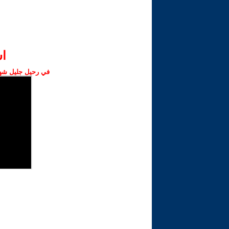
ا‫
في رحيل جليل شهبا