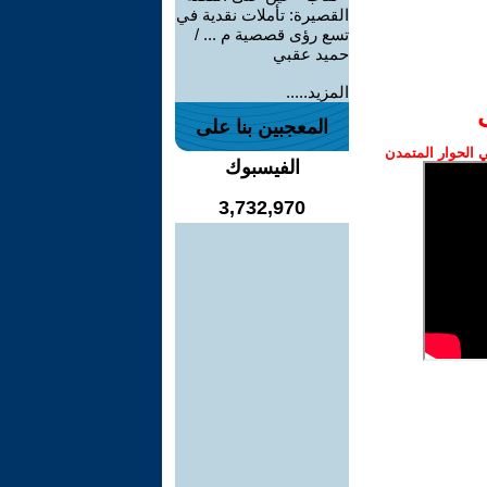
القصيرة: تأملات نقدية في
تسع رؤى قصصية م ... /
حميد عقبي
المزيد.....
المعجبين بنا على
الحوار المتمدن
الفيسبوك
3,732,970