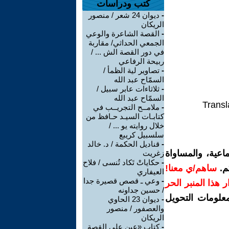
كتب ودراسات
-
ديوان 24 شعر / منصور
الريكان
-
القصة الشاعرة والوعي
الجمعي الحداثي/ مقاربة
في دور القصة الش ... /
ربيحة الرفاعي
-
تصاوير لية الظمأ /
السمّاح عبد الله
-
ثلاثاءات عابر سبيل /
السمّاح عبد الله
Transl
-
ملامــح التجريــب في
كتابـات السيـد حـافظ من
خلال روايته يو ... /
سلسبيل كريبع
-
قناديل الحكمة / د. خالد
اعية، والمساواة
زغريت
-
حكاياتْ تَكاد تُنسى / فلاح
م.
ساهم/ي معنا!
العيفاري
-
وعي ـ قصص قصيرة جدا
رار هذا المنبر الحر
/ حسين جداونه
معلومات التحويل
-
ديوان 23 الحاوي
والعصفور / منصور
الريكان
-
كتاب «عين على القصة