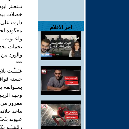
تــتعـثر ا
خصلات بيه
دارت على بـ
اخر الافلام
معگوده لح
واعـيونه تـر
نجمات بخد
والورد من
***
غـَـنـَّـت ب
حسنه قواف
بسـوالفه ي
وجهه الربـيـ
مغرور من 
ماخذ حلاته
عـيونه بـَحـ
رمْشـَـه يكـ