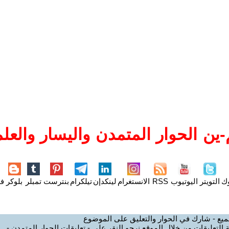
ين الحوار المتمدن واليسار والعلم
وك
التويتر
اليوتيوب
RSS
الانستغرام
لينكدإن
تيلكرام
بنترست
تمبلر
بلوكر
فل
ميع - شارك في الحوار والتعليق على الموضوع
 التعليقات من خلال الموقع نرجو النقر على - تعليقات الحوار المتمدن -