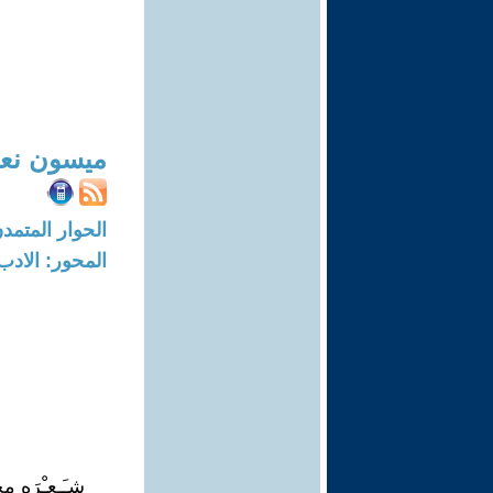
ميسون نعي
الحوار المتمدن-العدد: 8058 - 4
المحور: الادب
شـَـعـْرَه