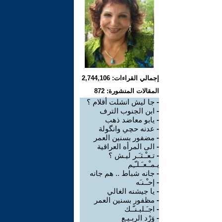
إجمالي القراءات: 2,744,106
المقالات المنشورة: 872
-
جا ليش انشلت أقلام ؟
-
ابن الجنوب الترف
-
يابو معاضد ذهب
-
عدنه حچي وانگولة
-
مضفور بسنين العمر
-
الى المرأه العراقية
-
تـعـْـثـَـر ليـش ؟
يـمـْـعـَـلـّـِم
-
جانه شباط .. هم جانه
-
إحـْـنـَه
-
يا جيشنه الغالي
-
مظفور بسنين العمر
-
اجـَـلبـنـّـك
-
وَرْد الربـيـع