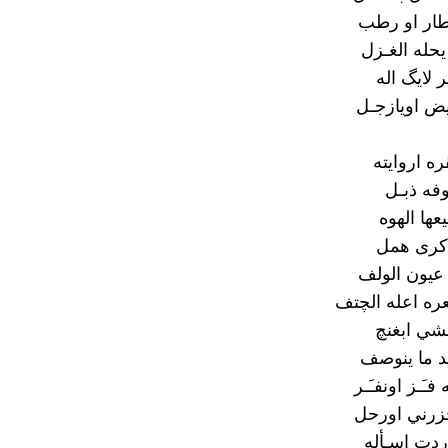
طار او رطب
يحله الغـزل
ر لايگ اله
يض اويازجـل
ه اروايته
وفه ذبـل
عها الهوه
ذكرى همل
 عيون الولف
عره اعله الچتف
مشي ابغنچ
 ما ينوصف
ـَـز اونفـَـر
رني اورحل
ردت اسـأله