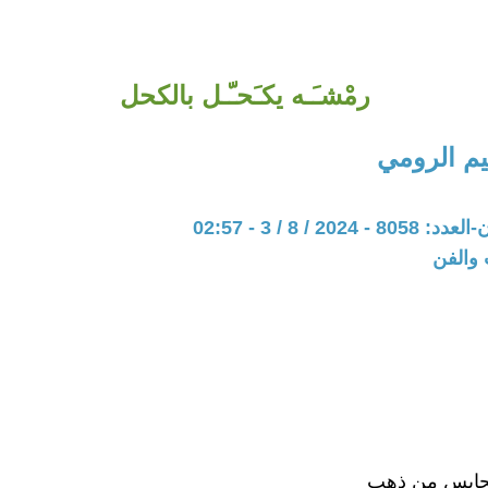
رمْشـَـه يكـَحـّـل بالكحل
م الرومي
202 / 8 / 3 - 02:57
 والفن
 محابس من ذهب