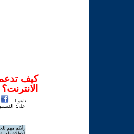
كيف تدعم-
الانترنت؟
تابعونا
على:
الفيسب
رأيكم مهم للج
للاطلاع وإضافة