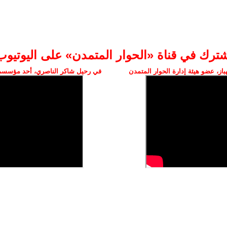
شترك في قناة «الحوار المتمدن» على اليوتيوب
ز، عضو هيئة إدارة الحوار المتمدن
في رحيل شاكر الناصري، أحد مؤسسي 