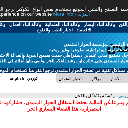
ة التصفح والنشر، الموقع يستخدم بعض أنواع الكوكيز نرجو النق
More info - المزيد
experience on our website
الفن
-
وكالة أنباء اليسار
-
وكالة أنباء العلمانية
-
وكالة أنباء العمال
-
وكا
الاقتصاد
-
اخبار الطب والعلوم
 الرئيسي لمؤسسة الحوار المتمدن
، علمانية، ديمقراطية، تطوعية وغير ربحية
ل مجتمع مدني علماني ديمقراطي حديث يضمن الحرية والعدالة الاجتم
حوار المتمدن على جائزة ابن رشد للفكر الحر والتى نالها أعلام في الفك
م مشاكل تقنية في تصفح الحوار المتمدن نرجو النقر هنا لاستخدام الموقع
كوردي
English
الاخبار
مراكز
الحوار المتمدن
لرومي
- رمْشـَـه يكـَحـّـل بالكحل
 وتبرعاتكن المالية تحفظ استقلال الحوار المتمدن، فشاركونا 
استمرارية هذا الفضاء اليساري الحر