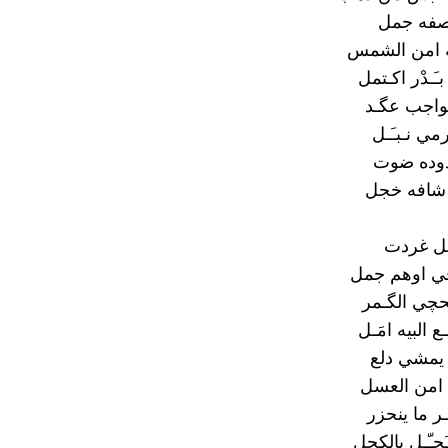
بوصفه جمل
 امن الشمس
َـدْر اكـتمل
واجب عگـد
مي نـبـَـل
وده ضوت
 شافه خجل
لابل غردت
ي اوهم جمل
حچي الگـمر
ع البيه امَـل
يمشي دلع
 امن العسل
َـر ما ينحزر
َحـّـل بالكحل