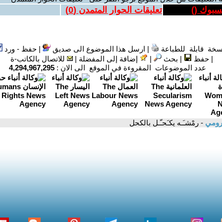
يسبوك (
)
تعليقات الحوار المتمدن (
0
)
سخة قابلة للطباعة
|
ارسل هذا الموضوع الى صديق
|
حفظ - ورد
|
حفظ
|
بحث
|
إضافة إلى المفضلة
|
للاتصال بالكاتب-ة
عدد الموضوعات المقروءة في الموقع الى الان :
4,294,967,295
لرومي
- رمْشـَـه يكـَحـّـل بالكحل