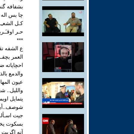
بشفافه گن
چا بس اله 
كـل الشعـِـ
حـر اوقـَـر
***
ع الشفه تقر
العمر بچفـ
احچاياته ضي
والدمع بال
عيون المها
والليل.. ش
يتمايل اوي
شوصف..أبد
جيت اسـأله ف
بسكوت يخز
آنه اگربت 