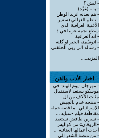
-
ليش ؟
-
يا .. (غَزَّه)
-
هم بعدنه انربد الوطن
-
ناظم الغزالي (سفير
الأغنية العراقية الذي
سطع نجمه عربيا في ذ ...
-
آنه العراقية
-
اتوسَّمنه الخير او گلنه
-
رساله الى ربي الخلقني
المزيد.....
اخبار الأدب والفن
-
مهرجان -يوم الهند- في
موسكو يستعد لاستقبال
مئات الآلاف من ال ...
-
منتجه خدم بالجيش
الإسرائيلي.. ما قصة حملة
مقاطعة فيلم -سبايد ...
-
نسرين طافش تستعيد
«الروقان» من كواليس
أحدث أعمالها الغنائية ...
-
من منصة الشعر إلى