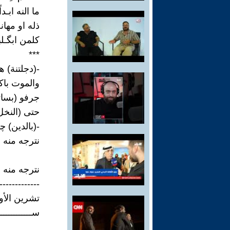
ما النه ابـدا
ذله او مها
كلمن ابگـلب
***
-(دجلتنة) هـ
والموت باكـ
جرفو (بسات
حتى (النخل
-(بالدين) چذ
نترجه منه 
نترجه منه 
-------------
تشرين الأول /
ســــــــــــ