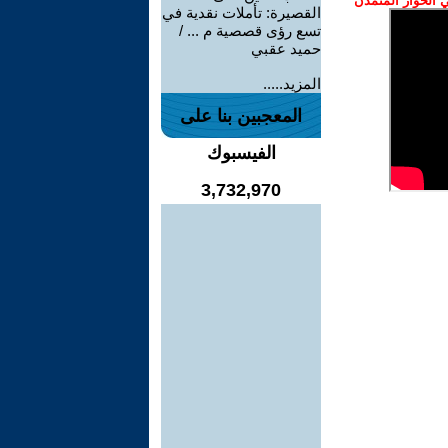
الحوار المتمدن
القصيرة: تأملات نقدية في
تسع رؤى قصصية م ... /
حميد عقبي
المزيد.....
المعجبين بنا على
الفيسبوك
3,732,970