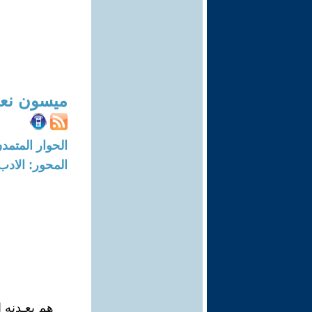
ميسون نعي
الحوار المتمدن-العدد: 7781 - 23
المحور: الادب
هم بعـدنه 