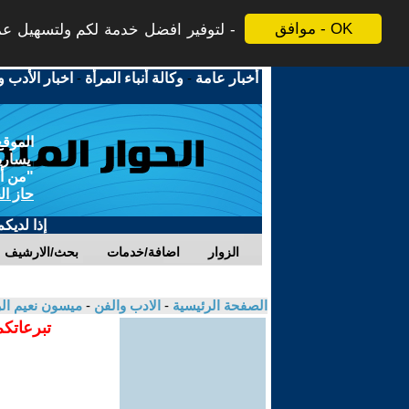
موافق - OK
لتوفير افضل خدمة لكم ولتسهيل عملي
أخبار عامة
-
وكالة أنباء المرأة
-
اخبار الأدب و
الموقع
يسارية
"من أج
حاز ال
إذا لديك
الزوار
اضافة/خدمات
بحث/الارشيف
الصفحة الرئيسية
-
الادب والفن
-
ميسون نعيم ا
تبرعاتكم