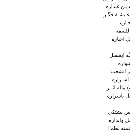
يـن غـداره
 عـيشـة فگـر
جـاره
م للسمه
 اخباره
َّه ابغـفـل
ـواره
ار الشعب
 اشـراره
ماله اثـَـر
ل باسراره
س نشتكي
ـل وابداره
ـلمنه لطم !