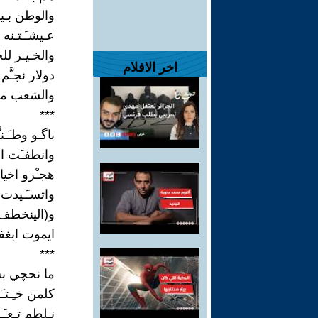
والوطن بـيد
عـيشـَـتـنه
والخـيـر لل
اخر الافلام
دولار نجـَّ
والشعب مل
***
باگـو وطـَـنـ
وانطفـَت ان
هجـْرو اخي
واتسـَـيدت
و(الينخطف) 
ايموت ابغف
***
ما نحچي ب
كلمن خـِـتـَ
نـلطم تـِعـَ