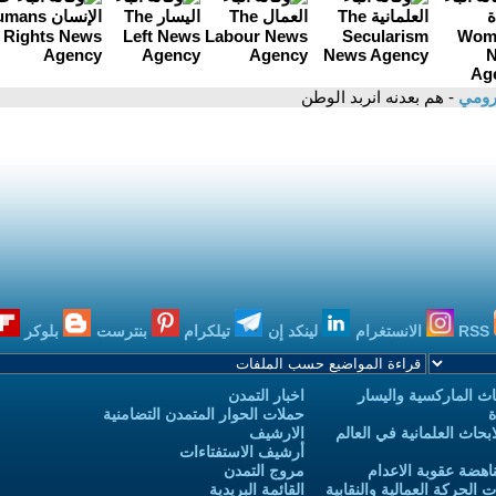
لرومي
- هم بعدنه انربد الوطن
RSS
الانستغرام
لينكد إن
تيلكرام
بنترست
بلوكر
ث الماركسية واليسار
اخبار التمدن
ة
حملات الحوار المتمدن التضامنية
حاث العلمانية في العالم
الارشيف
أرشيف الاستفتاءات
اهضة عقوبة الاعدام
مروج التمدن
الحركة العمالية والنقابية
القائمة البريدية