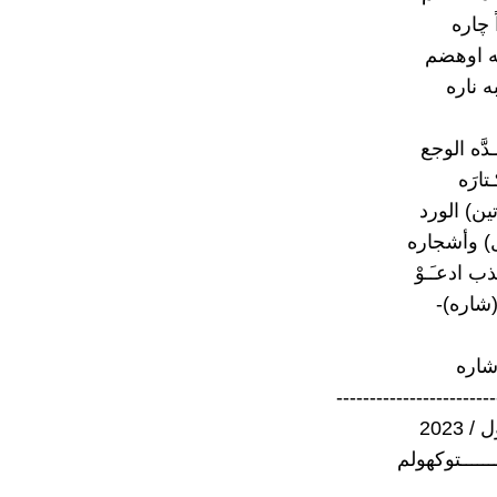
ً چاره
نه اوهضم
ه ناره
دَّه الوجع
تارَه
ين) الورد
) وأشجاره
ب ادعـَـوْ
(شاره)-
شاره
------------------------
 2023
ـــــــتوكهولم