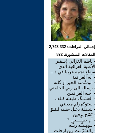
إجمالي القراءات: 2,743,332
المقالات المنشورة: 872
-
ناظم الغزالي (سفير
الأغنية العراقية الذي
سطع نجمه عربيا في ذ ...
-
آنه العراقية
-
اتوسَّمنه الخير او گلنه
-
رساله الى ربي الخلقني
-
احنَه العراقيين
-
العشــگ طبعـَه كـلف
-
ستوكهولم مدينتي
-
شـتـلة دغـل جتـنه لـِفـوْ
-
بَسّچ تِرِفين
-
أم حســــيـن *
-
يـومِـيـَّـه رنـَّـه
-
يالغـَـرّبـت وين ارحلت