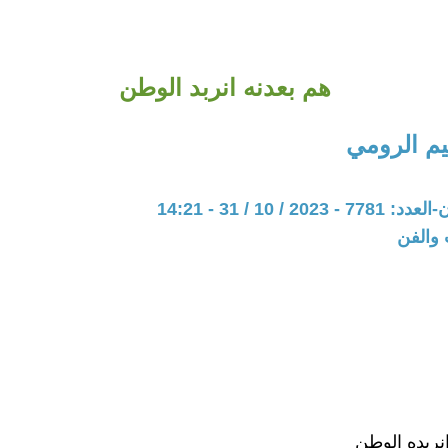
هم بعدنه انربد الوطن
م الرومي
20 / 10 / 31 - 14:21
 والفن
انريده الوطن