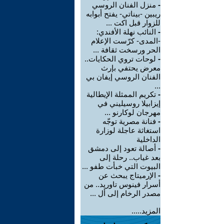
-
منزل الفنان الروسي
ريبين -بيناتي- يفتح أبوابه
للزوار قبل اكت ...
-
النائب نهلة الأفندي:
-المدى- كرّست الإعلام
الحر ورسخت ثقافة ...
-
لوحات تروي الحكايات..
معرض يحتفي بإرث
الفنان الروسي إيفان بي
...
-
تكريم الممثلة الإيطالية
إيزابيلا روسيليني في
مهرجان لوكارنو ...
-
فنانة مصرية توجّه
استغاثة عاجلة لوزارة
الداخلية
-
أصالة تعود إلى دمشق
بعد غياب.. رحلة إلى
البيوت التي خبأت طفو ...
-
الإرميتاج يبحث عن
أسرار فينوس تاوريد.. من
مصدر الرخام إلى أل ...
المزيد.....