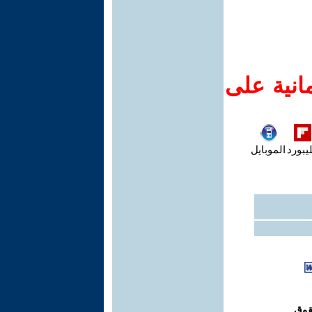
انية على
يبورد
الموبايل