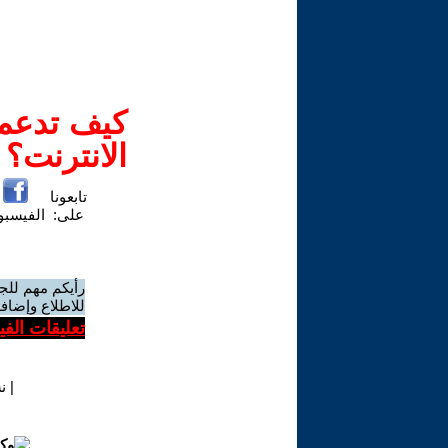
كيف تدعم-
الانترنت؟
تابعونا
على:
الفيسب
رأيكم مهم للج
للاطلاع وإضافة
تعليقات الف
|
ن