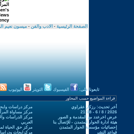
الصفحة الرئيسية
-
الادب والفن
-
ميسون نعيم ا
تابعونا على:
الفيسبوك
التويتر
اليوتيوب
أخر تحديث: رزكار عقراوي
مركز دراسات وابحا
2026 / 8 / 6 - 21:08
مركز مساواة المرأ
عرض اخرعدد مع المقدمة و الصور
مركز الدراسات والاب
هيئة ادارة الحوار المتمدن - للإتصال بنا
العربي
إحصائيات مؤسسة الحوار المتمدن
مركز حق الحياة لمن
قواعد النشر
مركزابحاث ودراسات 