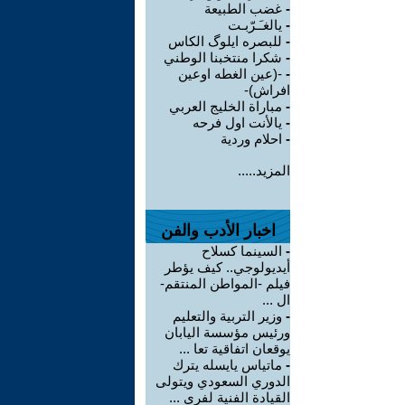
-
غضب الطبيعة
-
يالغـَـرّبـت
-
للبصره ايلوگ الكاس
-
شكرا منتخبنا الوطني
-
-(عين الغطه اوعين
افراش)-
-
مباراة الخليج العربي
-
يالأنت اول فرحه
-
احلام وردية
المزيد.....
اخبار الأدب والفن
-
السينما كسلاح
أيديولوجي.. كيف يؤطر
فيلم -المواطن المنتقم-
ال ...
-
وزير التربية والتعليم
ورئيس مؤسسة اليابان
يوقعان اتفاقية تعا ...
-
ماتياس يايسله يترك
الدوري السعودي ويتولى
القيادة الفنية لفري ...