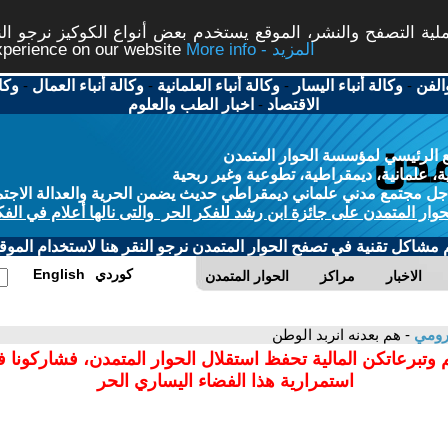
ة التصفح والنشر، الموقع يستخدم بعض أنواع الكوكيز نرجو النق
More info - المزيد
experience on our website
الفن
-
وكالة أنباء اليسار
-
وكالة أنباء العلمانية
-
وكالة أنباء العمال
-
وكا
الاقتصاد
-
اخبار الطب والعلوم
 الرئيسي لمؤسسة الحوار المتمدن
، علمانية، ديمقراطية، تطوعية وغير ربحية
ل مجتمع مدني علماني ديمقراطي حديث يضمن الحرية والعدالة الاجتم
حوار المتمدن على جائزة ابن رشد للفكر الحر والتى نالها أعلام في الفك
م مشاكل تقنية في تصفح الحوار المتمدن نرجو النقر هنا لاستخدام الموقع
كوردي
English
الاخبار
مراكز
الحوار المتمدن
لرومي
- هم بعدنه انربد الوطن
 وتبرعاتكن المالية تحفظ استقلال الحوار المتمدن، فشاركونا 
استمرارية هذا الفضاء اليساري الحر