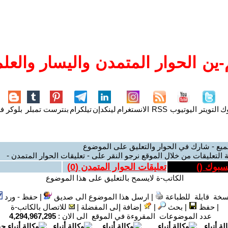
ين الحوار المتمدن واليسار والعلم
وك
التويتر
اليوتيوب
RSS
الانستغرام
لينكدإن
تيلكرام
بنترست
تمبلر
بلوكر
فل
ميع - شارك في الحوار والتعليق على الموضوع
 التعليقات من خلال الموقع نرجو النقر على - تعليقات الحوار المتمدن -
يسبوك (
)
تعليقات الحوار المتمدن (
0
)
الكاتب-ة لايسمح بالتعليق على هذا الموضوع
سخة قابلة للطباعة
|
ارسل هذا الموضوع الى صديق
|
حفظ - ورد
|
حفظ
|
بحث
|
إضافة إلى المفضلة
|
للاتصال بالكاتب-ة
عدد الموضوعات المقروءة في الموقع الى الان :
4,294,967,295