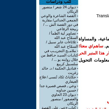
كتب ودراسات
-
ديوان 24 شعر / منصور
الريكان
Transl
-
القصة الشاعرة والوعي
الجمعي الحداثي/ مقاربة
في دور القصة الش ... /
ربيحة الرفاعي
-
تصاوير لية الظمأ /
السمّاح عبد الله
اعية، والمساواة
-
ثلاثاءات عابر سبيل /
م.
ساهم/ي معنا!
السمّاح عبد الله
-
ملامــح التجريــب في
رار هذا المنبر الحر
كتابـات السيـد حـافظ من
خلال روايته يو ... /
معلومات التحويل
سلسبيل كريبع
-
قناديل الحكمة / د. خالد
زغريت
-
حكاياتْ تَكاد تُنسى / فلاح
العيفاري
-
وعي ـ قصص قصيرة جدا
/ حسين جداونه
-
ديوان 23 الحاوي
والعصفور / منصور
الريكان
-
كتاب «عين على القصة