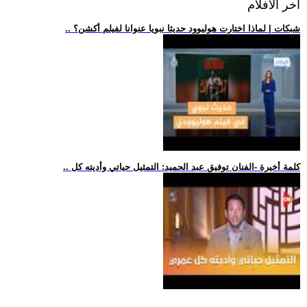
اخر الافلام
.. شبكات | لماذا اختارت هوليوود حديثا نبويا عنوانا لفيلم أكشن؟
.. كلمة أخيرة -الفنان توفيق عبد الحميد: التمثيل حياتي وأديته كل