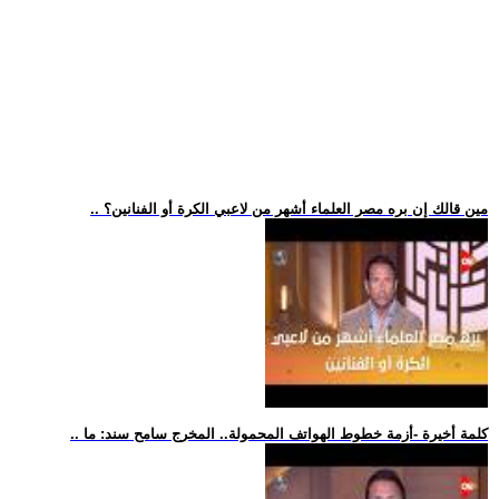
.. مين قالك إن بره مصر العلماء أشهر من لاعبي الكرة أو الفنانين؟
.. كلمة أخيرة -أزمة خطوط الهواتف المحمولة.. المخرج سامح سند: ما