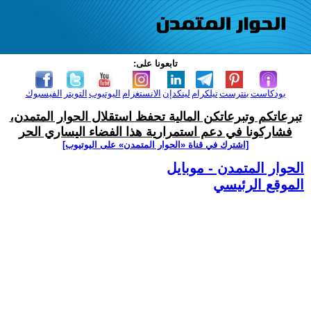
تابعونا على:
بودكاست
بنترست
تيلكرام
لينكدإن
الانستغرام
اليوتيوب
التويتر
الفيسبوك
تبرعاتكم وتبرعاتكن المالية تحفظ استقلال الحوار المتمدن،
فشاركونا في دعم استمرارية هذا الفضاء اليساري الحر
[اشترك في قناة ‫«الحوار المتمدن» على اليوتيوب]
الحوار المتمدن - موبايل
الموقع الرئيسي