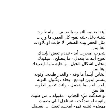
اهـنا يغـيمه التمـر- بالصيـف .. مامطـرت
شتلة دغل جتنه لفو- كل العمر..ما وردت
مثل الحفر بيده الصخر- لا جابت او..لاودت
اهنا يمن
لتجرب امجرب أبد - تنددم تعض ابإيـدك
لعوج أبـد ما ينعدل - ما ينصلح .. ميفيدك
يتحايل اشكال الحيل - والغايه منها..ايصيدك
اهنا يمن
الخاين أبـْـداً ما وفه - والغدر طبعه..اوثوبه
يتستر ابدين اودمع - يحلف يگـول..التوبه
يلعب لعب ما ينحمل - وانت تصير الطوبه
اهنا يمن
لو صدگت مرَّه الچذب - مقبوله .. من طيبك
وانوبه لو صدگت - تستاهل اللي يصيبك
مهضوم تشبع قهر- امحسرتعيش .. ابغيضك