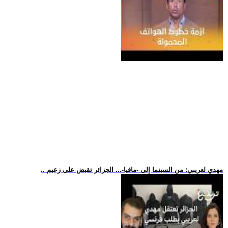
.. مهدي لعريبي: من السينما إلى -مافيا-... الجزائر تقبض على زعيم