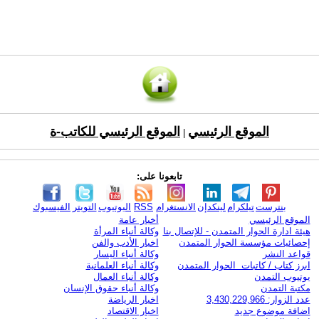
الموقع الرئيسي
الموقع الرئيسي للكاتب-ة
|
تابعونا على:
بنترست
تيلكرام
لينكدإن
الانستغرام
RSS
اليوتيوب
التويتر
الفيسبوك
الموقع الرئيسي
أخبار عامة
هيئة ادارة الحوار المتمدن - للإتصال بنا
وكالة أنباء المرأة
إحصائيات مؤسسة الحوار المتمدن
اخبار الأدب والفن
قواعد النشر
وكالة أنباء اليسار
ابرز كتاب / كاتبات الحوار المتمدن
وكالة أنباء العلمانية
يوتيوب التمدن
وكالة أنباء العمال
مكتبة التمدن
وكالة أنباء حقوق الإنسان
عدد الزوار: 3,430,229,966
اخبار الرياضة
اضافة موضوع جديد
اخبار الاقتصاد