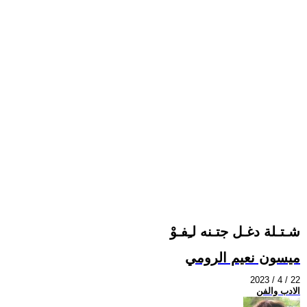
شـتـلة دغـل جتـنه لـِفـوْ
ميسون نعيم الرومي
2023 / 4 / 22
الادب والفن