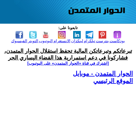
تابعونا على:
بودكاست
بنترست
تيلكرام
لينكدإن
الانستغرام
اليوتيوب
التويتر
الفيسبوك
تبرعاتكم وتبرعاتكن المالية تحفظ استقلال الحوار المتمدن،
فشاركونا في دعم استمرارية هذا الفضاء اليساري الحر
[اشترك في قناة ‫«الحوار المتمدن» على اليوتيوب]
الحوار المتمدن - موبايل
الموقع الرئيسي