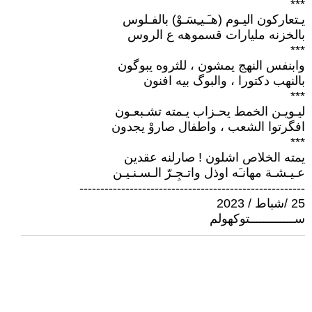
***
يـتعاركون اليـوم (هـَـيـِسَـوْ) بالفـلوس
بالخزنه مليارات قسموهه ع الروس
***
وابنفس النهج يمشون ، للثروه يبوگون
بالنهب دكتورا ، والبوگ بيه افنون
***
ليـويـن الخمط يحـزاب يـمته تشـبعـون
افگرتوا الشعب ، واطفال صاروْ يجدون
***
يمته الخلاص اشلون ! صارلنه عقدين
عـيـشـة مهانـَه اوذل واتـجِـرّ الـسـنـيـن
------------------------------------------------------
25 /شباط / 2023
ســـــــــــــتوكهولم