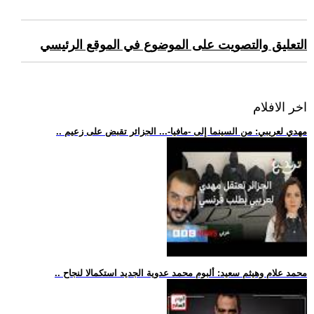
التعليق والتصويت على الموضوع في الموقع الرئيسي
اخر الافلام
.. مهدي لعريبي: من السينما إلى -مافيا-... الجزائر تقبض على زعيم
.. محمد علام وهيثم سعيد: ألبوم محمد عدوية الجديد استكمالا لنجاح