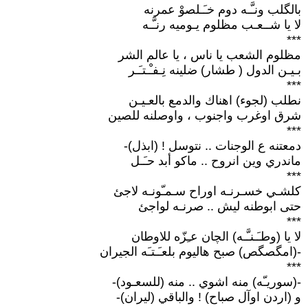
بالگلب ونـَّـه دوم خـَـلصوْ عمرنه
لا يا شــعـب مظلوم يـوميه رنـَّـه
***
مظلوم الشعب يا ناس ، يا عالم الشر
بـيـن الدول ( طشار) ضلينه نِـفـْـتـَـر
***
نطلب (لجوء) اهناك والدمع بالعـيـن
شرق اوغرب واجنوب ، واوصلنه للصين
***
دمعتنه ع الوجنات .. نتوسل ! (ابذل)-
ماندري وين انروح .. ماكو أبد حـَـل
***
كلشـي خسـرنـه اوراح سـمـّونـه لاجئ
حتى ابوطنه ليش .. صرنـه لواجئ
***
لا يا (وطـَـنـَّـه) الچان عـِزّه للاوطان
-(امگصگص) صبح هاليوم بلعـَـتـَه الجيران
***
-(سوريـّه) منه اشوي .. منه (للسعـود)-
و (اردن اوآل صباح) ! والباقي (ليران)-