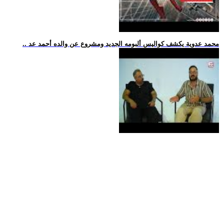
.. محمد عدوية يكشف كواليس ألبومه الجديد ومشروع عن والده أحمد عد