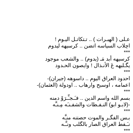
عـلى ( الهبـرات ) .. تـتكاتـل اليـوم !
اچلاب السياسه اتضن .. كرسيهه ليدوم
***
كرسيهه أبد مَـ (يدوم) .. والشعب موجود
يگـلبهه عَ الأنـذال ! وايصون الحـدود
***
احدود العراق اليوم .. داسوهه (جيران)-
اعمامه ، اوسبح وارهاب .. اودولة (العثمان)-
***
بسم الله واسم الدين .. فـَـجـِّـرَوْ دمنه
-(لابـو ابو) النـفـطات والشفـنـَه مِـنـَّه
***
بـس الفگـر والموت حصتنه منـَّه
نـَـفط العراق الصار بالگلب ونـَّـه
***