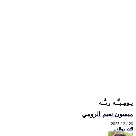
يـومِـيـَّـه رنـَّـه
ميسون نعيم الرومي
2023 / 2 / 26
الادب والفن