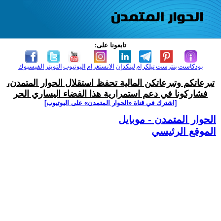
تابعونا على:
بودكاست
بنترست
تيلكرام
لينكدإن
الانستغرام
اليوتيوب
التويتر
الفيسبوك
تبرعاتكم وتبرعاتكن المالية تحفظ استقلال الحوار المتمدن،
فشاركونا في دعم استمرارية هذا الفضاء اليساري الحر
[اشترك في قناة ‫«الحوار المتمدن» على اليوتيوب]
الحوار المتمدن - موبايل
الموقع الرئيسي