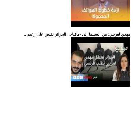
.. مهدي لعريبي: من السينما إلى -مافيا-... الجزائر تقبض على زعيم