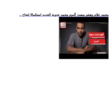
.. محمد علام وهيثم سعيد: ألبوم محمد عدوية الجديد استكمالا لنجاح