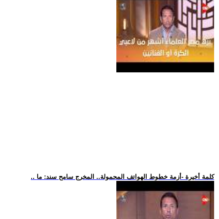
.. كلمة أخيرة -أزمة خطوط الهواتف المحمولة.. المخرج سامح سند: ما