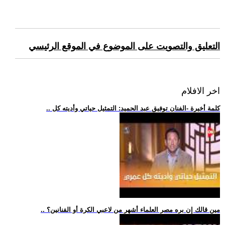
التعليق والتصويت على الموضوع في الموقع الرئيسي
اخر الافلام
.. كلمة أخيرة -الفنان توفيق عبد الحميد: التمثيل حياتي وأديته كل
.. مين قالك إن بره مصر العلماء أشهر من لاعبي الكرة أو الفنانين؟