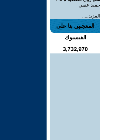
حميد عقبي
المزيد.....
المعجبين بنا على
الفيسبوك
3,732,970