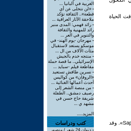
ي الكحول
الغربية في ألبانيا ...
-
«لن نتخلى عن أي
قطعة».. الثقافة تؤكد
قت الحياة
ملاحقة الآثار العراقية ...
-
رائد فهمي: المدى منبر
رائد للمهنية والثقافة
والتنوير في العر ...
-
مهرجان -يوم الهند- في
موسكو يستعد لاستقبال
مئات الآلاف من ال ...
-
منتجه خدم بالجيش
الإسرائيلي.. ما قصة حملة
مقاطعة فيلم -سبايد ...
-
نسرين طافش تستعيد
«الروقان» من كواليس
أحدث أعمالها الغنائية ...
-
من منصة الشعر إلى
رصيف دمشق.. الطفلة
شريفة حاج حسن في
مشهد ي ...
المزيد.....
نشرت ترجمتها لقصائد الشاعرة الإغريقية صافو، 1903 بعنوان صافو «Sapho». وقد
كتب ودراسات
-
ديوان 24 شعر / منصور