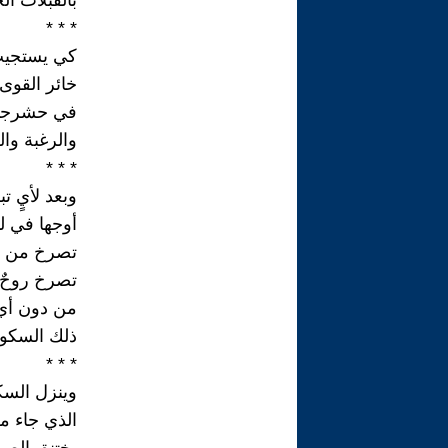
بالقُبلات ال
* * *
كي يستجيب
خائر القوى 
في حشرجات
والرغبة وال
* * *
وبعد لأيٍ تب
أوجها في لذةٍ
تصرخ من لذ
تصرخ روحٌ 
من دون أي
ذلك السكون 
* * *
وينزل الس
الذي جاء معَ