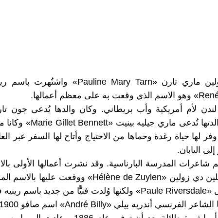
الاسم : بولين ماري تارن «Pauline Mary Tarn» واشت
Tarn»، ووالدتها تُدعى ماري جيليه بيني
وفر لها حياة رغدة وحماها من الاحتياج وأتاح لها السفر عبر الع
لى اليابان.
شاعرات المدرسة البارناسية. وقد نشرت أعمالها الأولى بال
صديقتها هيلين دي زولين «Hélène de Zuylen» ووقعت عليها
اسم رينيه فيفيان.
 الفرنسي أندريه بيلي «André Billy» اسم صافو 1900.