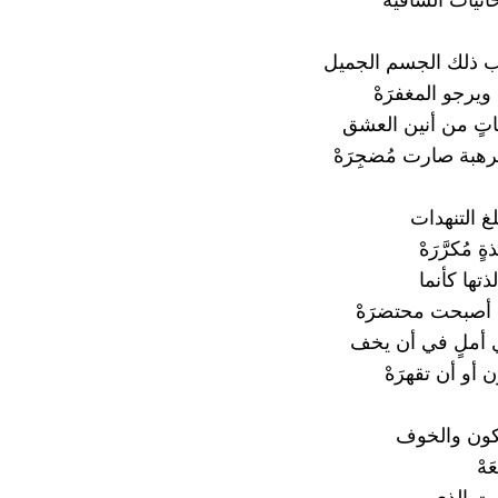
حانيات الشافيَهْ
 ذلك الجسم الجميل
ويرجو المغفرَهْ
ٍ من أنين العشق
رهبة صارت مُضجِرَهْ
لغ التنهدات
 مُكرَّرَهْ
تها كأنما
أصبحت محتضرَهْ
 أملٍ في أن يخف
أو أن تقهرَهْ
كون والخوف
هْ