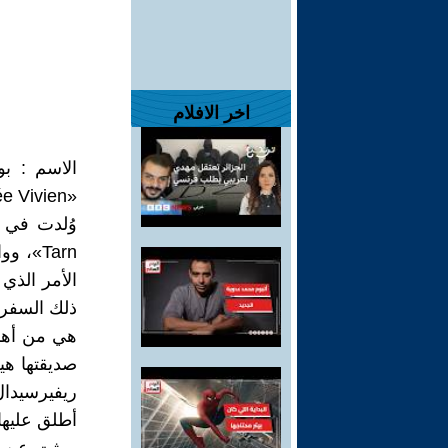
اخر الافلام
«Renée Vivien» وهو الاسم الذي وقعت به على معظم أعمالها.
الأمر الذي 
ذلك السفر إ
هي من أهم 
ريفيرسيدال «Paule Riversdale» ولكنها وُلدت فنيًّا من جديد ب
أطلق عليها الشاعر