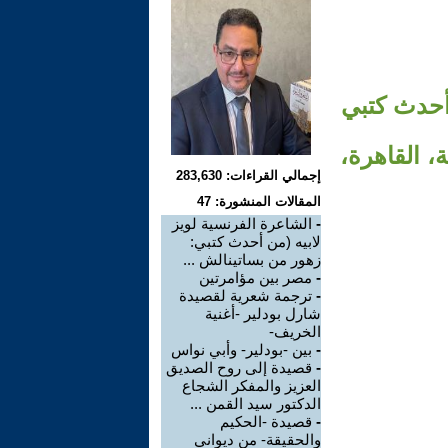
 أحدث كتبي
، القاهرة،
إجمالي القراءات: 283,630
المقالات المنشورة: 47
-
الشاعرة الفرنسية لويز
لابيه (من أحدث كتبي:
زهور من بساتينالش ...
-
مصر بين مؤامرتين
-
ترجمة شعرية لقصيدة
شارل بودلير -أغنية
الخريف-
-
بين -بودلير- وأبي نواس
-
قصيدة إلى روح الصديق
العزيز والمفكر الشجاع
الدكتور سيد القمن ...
-
قصيدة -الحكيم
والحقيقة- من ديواني