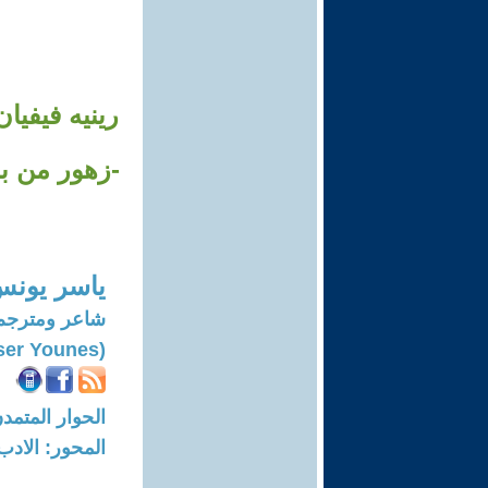
رينيه فيفيا
-زهور من بس
ياسر يون
شاعر ومترجم
(Yasser Younes)
الحوار المتمدن-العدد: 8052 - 24
المحور: الادب