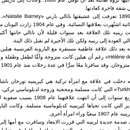
شقة فاخرة كعادتها.
وفي عام 1899 تع
أمريكية وكاتبة اشتُهرت بعلاقتها النسائية. وفي عا
هت رينيه تلك العلاقة بعد سنوات قليلة لأن ناتالي خانتها أك
لي العودة إلى رينيه ولكن تلك الأخيرة لم تقبل ذلك البتة.
ه بعد ذلك علاقة عاطفية مستقرة مع البارونة الفرنسية هيلين
«Hélène de Zuylen» رغم أن هيلين كانت متزوجة وأمًّا لطفل وطفل
رين
Turkhan Pacha» التي كانت مسلمة ومحجبة وزوجة لدبلوماسي تركي
علاقتهما أربع سنوات إلى أن انتهت علاقتهما عا
ر التي كانت تحياها كيريميه كدبلوماسية مسلمة. وكانت البار
عيًا وراء امرأة أخرى.
دمة جديدة لرينيه التي قررت الابتعاد وسافرت مع أمها إلى ا