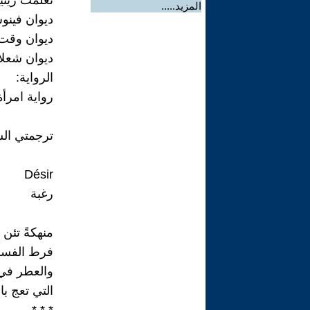
تعلمت رينيه
المزيد.....
ديوان فينوس العميان «04
ديوان وقت تشبيك الأيدي 
ديوان شعلات خابيات «7
الرواية:
رواية امرأة في طر
ترجمتي الش
Désir
رغبة
منهكةً تئن
فرط الفسو
والعطر في 
التي تعج با