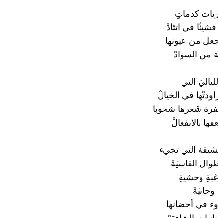
ريات كدماتٍ
شيئًا في اتئادْ
 جعل من عيونها
ة من السوادْ
ياليَ التي
ودتْها في الخيالْ
فرة شَعرها شحوبا
ا بالانفعالْ
شيقة التي تجيء
وال القاسيَهْ
بةٍ وحشيةٍ
وحانيَهْ
وء في أحضانها