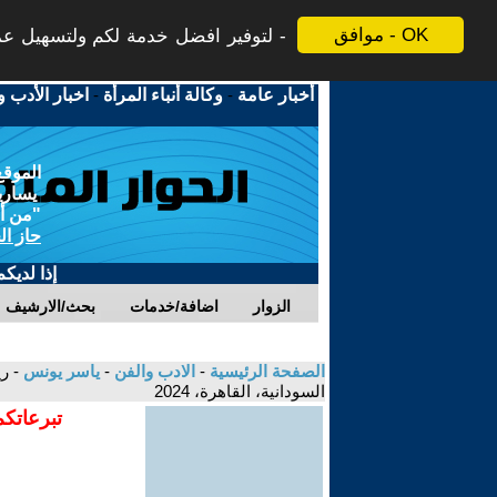
موافق - OK
لتوفير افضل خدمة لكم ولتسهيل عملي
أخبار عامة
-
وكالة أنباء المرأة
-
اخبار الأدب و
الموقع
يسارية
"من أج
حاز ال
إذا لديك
الزوار
اضافة/خدمات
بحث/الارشيف
الصفحة الرئيسية
-
الادب والفن
-
ياسر يونس
- ر
السودانية، القاهرة، 2024
تبرعاتكم