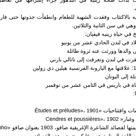
 بدأت صحة رينيه في التدهور جراء إسرافها في تعاط
.
ه بالاكتئاب وفقدت الشهية للطعام وانطفأت جذوتها حتى فار
خ في حياة رينيه فيفيان:
زولين
:
يات «Études et préludes»، 1901
Cendres et poussièr