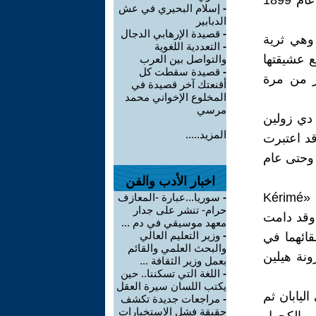
ورثت عن أبيها ثروة طائلة بعد أن توفي عام 1886. وعادت إلى باريس عام 1899
-
إسلام البحيري في عش
الدبابير
-
قصيدة الإرهابي الدجال
رفت إلى عشيقتها ناتالي بارني «Natalie Barney»، وهي ثرية
-
التعددية اللغوية
م 1904 زارت اليونان مع عشيقتها
والتواصل بين العرب
-
قصيدة سقطت كل
ثر من مرة
أقنعتك آخر قصيدة في
المخلوع الإخواني محمد
مرسي
 دي زولين
المزيد.....
ة وقد اعتبرت
يه أنهما متزوجان. وقد سافرتا معًا سرًّا في عدة رحلات منذ عام 1901 وحتى عام
اخبار الأدب والفن
بيد أن رينيه دخلت في علاقة مع امرأة تركية هي كيريميه تورخان باشا «Kérimé
-
سوريا...عبارة -المعازف
حرام- تنشر على جدار
، وقد دامت
معهد موسيقي في دم ...
-
وزير التعليم العالي
م 1908 بسبب صعوبة لقائهما في
والبحث العلمي والقائم
ونة هيلين
بعمل وزير الثقافة ...
-
اللغة التي تسكننا.. حين
يكتب اللسان سيرة العقل
ليابان ثم
-
مراجعات جديدة تكشف
حقيقة فشل الاستخبارات