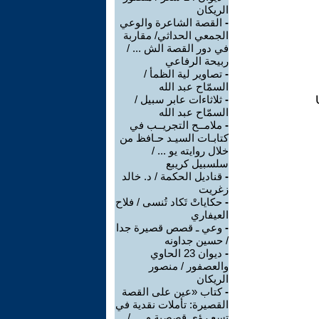
الريكان
-
القصة الشاعرة والوعي
الجمعي الحداثي/ مقاربة
في دور القصة الش ... /
ربيحة الرفاعي
-
تصاوير لية الظمأ /
السمّاح عبد الله
-
ثلاثاءات عابر سبيل /
السمّاح عبد الله
-
ملامــح التجريــب في
كتابـات السيـد حـافظ من
خلال روايته يو ... /
سلسبيل كريبع
-
قناديل الحكمة / د. خالد
زغريت
-
حكاياتْ تَكاد تُنسى / فلاح
العيفاري
-
وعي ـ قصص قصيرة جدا
/ حسين جداونه
-
ديوان 23 الحاوي
والعصفور / منصور
الريكان
-
كتاب «عين على القصة
القصيرة: تأملات نقدية في
تسع رؤى قصصية م ... /