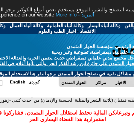
ة التصفح والنشر، الموقع يستخدم بعض أنواع الكوكيز نرجو النق
More info - المزيد
experience on our website
الفن
-
وكالة أنباء اليسار
-
وكالة أنباء العلمانية
-
وكالة أنباء العمال
-
وكا
الاقتصاد
-
اخبار الطب والعلوم
 الرئيسي لمؤسسة الحوار المتمدن
، علمانية، ديمقراطية، تطوعية وغير ربحية
ل مجتمع مدني علماني ديمقراطي حديث يضمن الحرية والعدالة الاجتم
حوار المتمدن على جائزة ابن رشد للفكر الحر والتى نالها أعلام في الفك
م مشاكل تقنية في تصفح الحوار المتمدن نرجو النقر هنا لاستخدام الموقع
كوردي
English
الاخبار
مراكز
الحوار المتمدن
ينيه فيفيان (ثلاثية الشعر والمثلية الجنسية والإدمان) من أحدث كتبي -زهو
 وتبرعاتكن المالية تحفظ استقلال الحوار المتمدن، فشاركونا 
استمرارية هذا الفضاء اليساري الحر