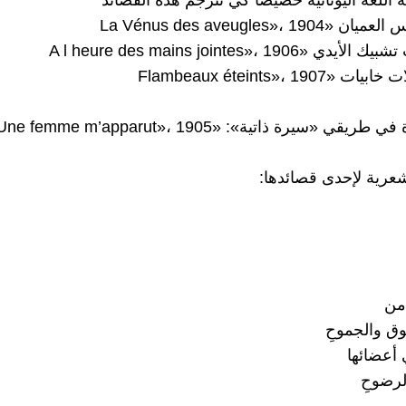
 اللغة اليونانية خصيصًا كي تترجم هذه القصائد
La Vénus des aveugles»، 19
«A l heure des mains jointes»، 1906
Flambeaux éteints»، 190
يقي «سيرة ذاتية»: «Une femme m’apparut»، 1905
عرية لإحدى قصائدها:
 من
ق والجموحِ
أعضائها
لرضوحِ