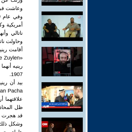
وعاشت في 
ناتالي وأن
وحاولت ناتا
أقامت ريني
1907.
ظل المحاذي
قد هجرت رينيه عام 1907 س
وشكل ذلك ص