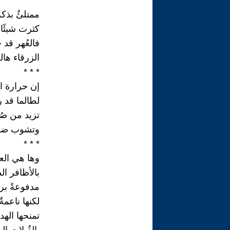
* * *
ممتلئٌ بذك
كثرت شيئًا ف
فالعُهر قد
الزرقاء هال
* * *
إن حرارة الل
لطالما قد را
تزيد من صُ
وتشوب ضعفه
* * *
وها هي الع
بالأظافر الط
مدفوعةً برغ
لكنها ناعمةٌ 
تمنحها الهد