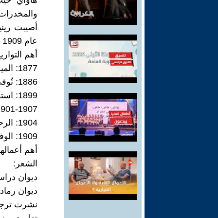
هاواي حيث
والمخدرات
أصيبت ريني
عام 1909 وهي في سن الثانية والثلاثين.
أهم التواري
1877: الميلاد في لندن الحادي عشر من يونيو
1886: تُوفى والدها وورثت عنه ثروة طائلة
1899: استقرت في لندن وتعرفت إلى ناتالي بارني
1901-1907: علاقتها مع البارونة الفرنسية هيلين دي 
1904: الرحلة إلى اليونان
1909: الوفاة في باريس في الثامن عشر من نوفمبر
أهم أعمالها
الشعر:
ديوان دراسات وافتتاح
ديوان رماد وغبار« es»، 1902