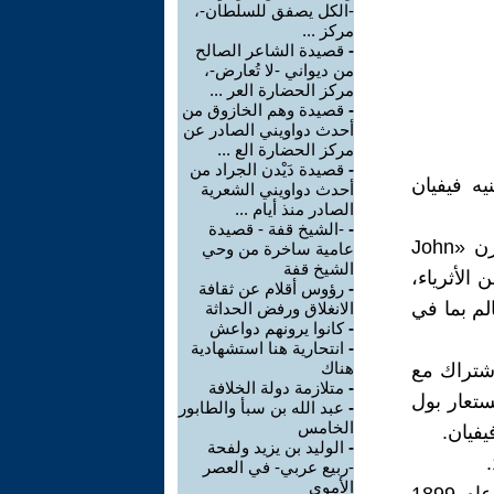
-الكل يصفق للسلطان-،
مركز ...
-
قصيدة الشاعر الصالح
من ديواني -لا تُعارض-،
مركز الحضارة العر ...
-
قصيدة وهم الخازوق من
أحدث دواويني الصادر عن
مركز الحضارة الع ...
-
قصيدة دَيْدن الجراد من
ُهرت باسم رينيه فيفيان
أحدث دواويني الشعرية
الصادر منذ أيام ...
-
-الشيخ قفة - قصيدة
وُلدت في لندن لأم أمريكية وأب بريطاني. وكان والدها يُدعى جون تارن «John
عامية ساخرة من وحي
الشيخ قفة
ت «Marie Gillet Bennett» وكانا من الأثرياء،
-
رؤوس أقلام عن ثقافة
الم بما في
الانغلاق ورفض الحداثة
-
كانوا يرونهم دواعش
-
انتحارية هنا استشهادية
هناك
اشتراك مع
-
متلازمة دولة الخلافة
 بالاسم المستعار بول
-
عبد الله بن سبأ والطابور
الخامس
-
الوليد بن يزيد ولفحة
-ربيع عربي- في العصر
الأموي