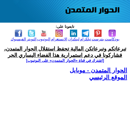
تابعونا على:
بودكاست
بنترست
تيلكرام
لينكدإن
الانستغرام
اليوتيوب
التويتر
الفيسبوك
تبرعاتكم وتبرعاتكن المالية تحفظ استقلال الحوار المتمدن،
فشاركونا في دعم استمرارية هذا الفضاء اليساري الحر
[اشترك في قناة ‫«الحوار المتمدن» على اليوتيوب]
الحوار المتمدن - موبايل
الموقع الرئيسي