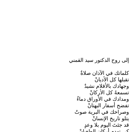
إلى روح الدكتور سيد القمني
كلماتك في الآذان صلاةٌ
تقبلها كل الأديانْ
وجهادك بالأقلام نشيدٌ
تسمعهُ كل الأركانْ
ومدادك في الأوراق دماءٌ
تفضح أسفار البهتانْ
وصراخك في البرية صوتٌ
يتلو تاريخ الإنسانْ
قد جئتَ اليوم بلا وعدٍ
كي تهدم أركان الطغيانْ