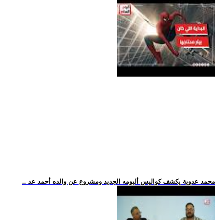
.. محمد عدوية يكشف كواليس ألبومه الجديد ومشروع عن والده أحمد عد