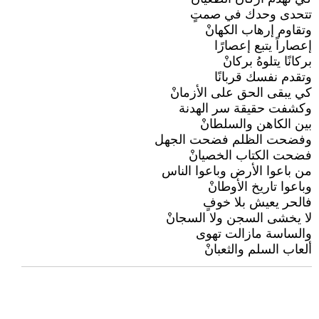
تتحدى وحدك في صمتٍ
وتقاوم إرهاب الكهانْ
إعصاراً يتبع إعصارًا
بركانًا يتلوهُ بركانْ
وتقدم نفسك قربانًا
كي يبقى الحق على الأزمانْ
وكشفت حقيقة سر الهدنة
بين الكاهن والسلطانْ
وفضحت الظلم فضحت الجهل
فضحت الكتاب الخصيانْ
من باعوا الأرض وباعوا الناس
وباعوا تاريخ الأوطانْ
فالحر يعيش بلا خوفٍ
لا يخشى السجن ولا السجانْ
والساسة مازالت تهوى
ألعاب السلم والثعبانْ