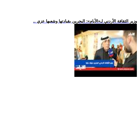
.. وزير الثقافة الأردني لـ«الأيام»: البحرين بقيادتها وشعبها عزي