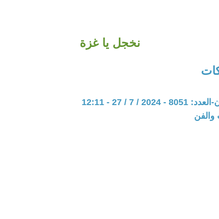
نخجل يا غزة
كات
20 / 7 / 27 - 12:11
 والفن