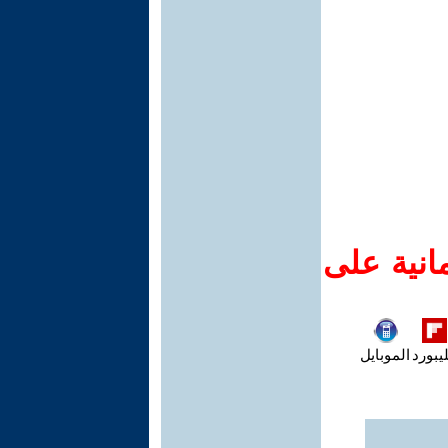
انية على
يبورد
الموبايل