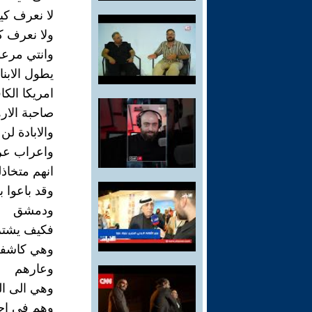
لا نعرف كي
ولا نعرف ك
وانتي مرع
يطول الابنا
امريكا الكا
صاحبة الار
والابادة ل
واعراب عر
انهم متخاذ
وقد باعوا ب
ودمشق
فكيف يشتر
وهي كاشفة
وعارهم
وهي الى ال
وهم في احض