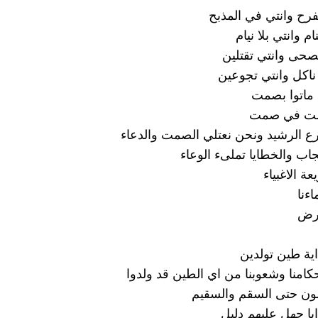
رح وانتي في المذبح
م وانتي بلا نيام
حى وانتي تقتلين
اكل وانتي تجوعين
ماتوا بصمت
مت في صمت
رع الرشيد ونحن نعتلي الصمت والدعاء
ب والخطايا تملىء الوعاء
ة الاغبياء
ءنا
ارض
ة طين تولدين
كامنا وشعوبنا من اي الطين قد ولدوا
ون حتى السقم والسقيم
با جهل عليهم دليل