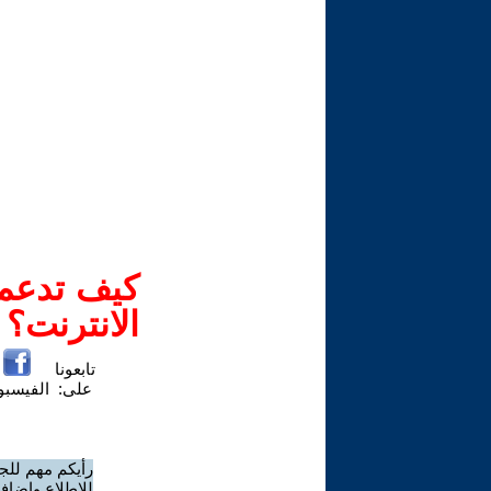
كيف تدعم-
الانترنت؟
تابعونا
على:
الفيسب
رأيكم مهم للج
للاطلاع وإضافة