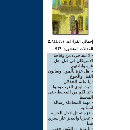
إجمالي القراءات: 2,733,357
المقالات المنشورة: 917
-
لا تتفاجىء من وقاحة
الامريكان في قتل اهل
غزة وابادتهم
-
أهل غزة يألمون ويعانون
القتل والجوع
-
يا عالم الخذلان
-
تبت ايدي العرب وتبوا
-
تبا لكم من المحيط حتى
المحيط
-
مهنة المحاماة رسالة
انسانية
-
غزة تقاتل لاجل الحرية
-
عجزنا والعجز عار يسري
فينا
-
يا غزة ان الكون جفى