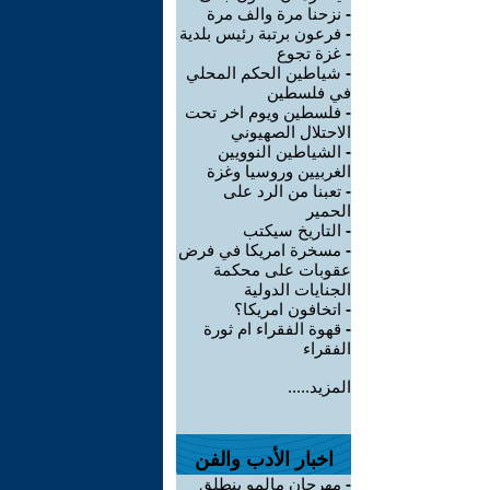
-
نزحنا مرة والف مرة
-
فرعون برتبة رئيس بلدية
-
غزة تجوع
-
شياطين الحكم المحلي
في فلسطين
-
فلسطين ويوم اخر تحت
الاحتلال الصهيوني
-
الشياطين النوويين
الغربيين وروسيا وغزة
-
تعبنا من الرد على
الحمير
-
التاريخ سيكتب
-
مسخرة امريكا في فرض
عقوبات على محكمة
الجنايات الدولية
-
اتخافون امريكا؟
-
قهوة الفقراء ام ثورة
الفقراء
المزيد.....
اخبار الأدب والفن
-
مهرجان مالمو ينطلق