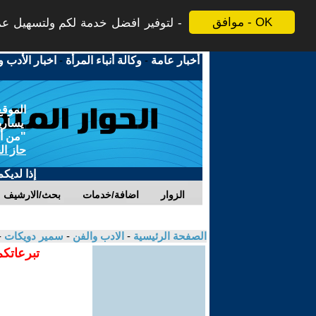
موافق - OK
لتوفير افضل خدمة لكم ولتسهيل عملي
أخبار عامة
-
وكالة أنباء المرأة
-
اخبار الأدب و
الموقع
يسارية
"من أج
حاز ال
إذا لديك
الزوار
اضافة/خدمات
بحث/الارشيف
الصفحة الرئيسية
-
الادب والفن
-
سمير دويكات
-
تبرعاتكم