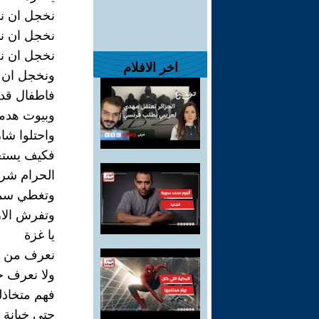
نخجل ان نف
نخجل ان ننا
نخجل ان نص
اخر الافلام
ونخجل ان ن
فاطفال قد 
وبيوت هد
واحتلوا شا
فكيف يستجا
الحرام شريع
وتغطي سما
وتفرش ال
يا غزة
نعرف من اي
ولا نعرف ح
فهم متخاذل
حتى خيانة ا