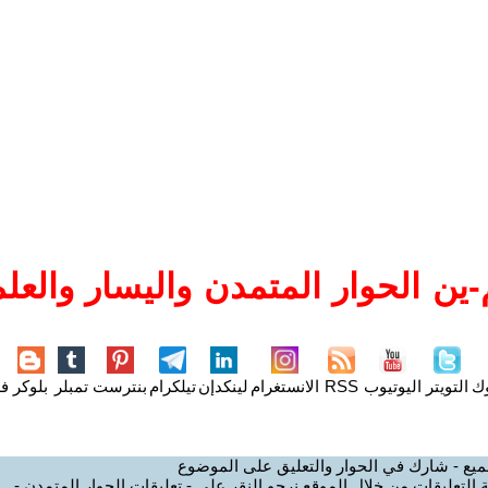
ين الحوار المتمدن واليسار والعلم
وك
التويتر
اليوتيوب
RSS
الانستغرام
لينكدإن
تيلكرام
بنترست
تمبلر
بلوكر
فل
ميع - شارك في الحوار والتعليق على الموضوع
 التعليقات من خلال الموقع نرجو النقر على - تعليقات الحوار المتمدن -