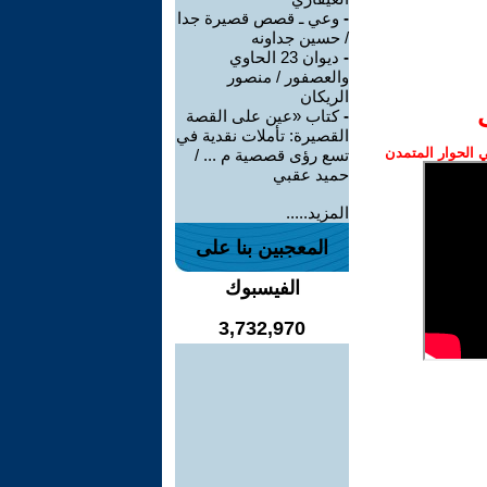
-
وعي ـ قصص قصيرة جدا
/ حسين جداونه
-
ديوان 23 الحاوي
والعصفور / منصور
الريكان
-
كتاب «عين على القصة
القصيرة: تأملات نقدية في
الحوار المتمدن
تسع رؤى قصصية م ... /
حميد عقبي
المزيد.....
المعجبين بنا على
الفيسبوك
3,732,970