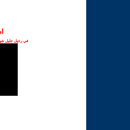
ا‫
في رحيل جليل شهبا