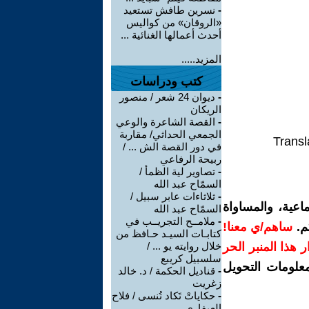
-
نسرين طافش تستعيد
«الروقان» من كواليس
أحدث أعمالها الغنائية ...
المزيد.....
كتب ودراسات
-
ديوان 24 شعر / منصور
الريكان
-
القصة الشاعرة والوعي
الجمعي الحداثي/ مقاربة
Transl
في دور القصة الش ... /
ربيحة الرفاعي
-
تصاوير لية الظمأ /
السمّاح عبد الله
-
ثلاثاءات عابر سبيل /
اعية، والمساواة
السمّاح عبد الله
-
ملامــح التجريــب في
م.
ساهم/ي معنا!
كتابـات السيـد حـافظ من
رار هذا المنبر الحر
خلال روايته يو ... /
سلسبيل كريبع
معلومات التحويل
-
قناديل الحكمة / د. خالد
زغريت
-
حكاياتْ تَكاد تُنسى / فلاح
العيفاري