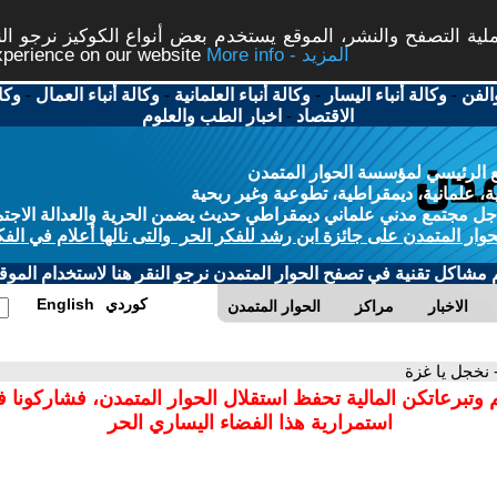
ة التصفح والنشر، الموقع يستخدم بعض أنواع الكوكيز نرجو النق
More info - المزيد
experience on our website
الفن
-
وكالة أنباء اليسار
-
وكالة أنباء العلمانية
-
وكالة أنباء العمال
-
وكا
الاقتصاد
-
اخبار الطب والعلوم
 الرئيسي لمؤسسة الحوار المتمدن
، علمانية، ديمقراطية، تطوعية وغير ربحية
ل مجتمع مدني علماني ديمقراطي حديث يضمن الحرية والعدالة الاجتم
حوار المتمدن على جائزة ابن رشد للفكر الحر والتى نالها أعلام في الفك
م مشاكل تقنية في تصفح الحوار المتمدن نرجو النقر هنا لاستخدام الموقع
كوردي
English
الاخبار
مراكز
الحوار المتمدن
 نخجل يا غزة
 وتبرعاتكن المالية تحفظ استقلال الحوار المتمدن، فشاركونا 
استمرارية هذا الفضاء اليساري الحر