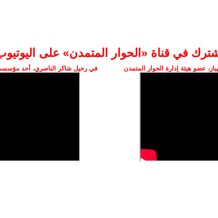
شترك في قناة «الحوار المتمدن» على اليوتيوب
ز، عضو هيئة إدارة الحوار المتمدن
في رحيل شاكر الناصري، أحد مؤسسي 