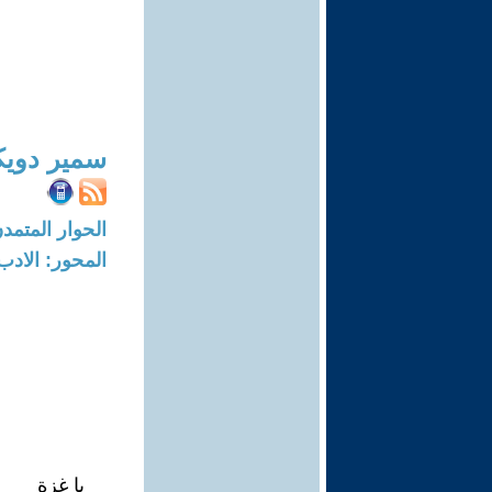
سمير دوي
الحوار المتمدن-العدد: 8051 - 24
المحور: الادب
يا غزة