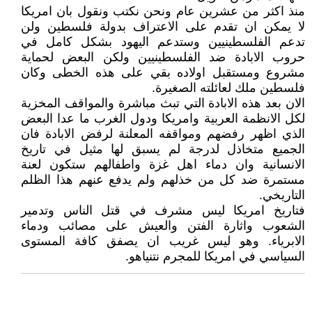
منذ اكثر من عشرين عام ونحن نكتب ونقول بان امريكا
لا يمكن ان تقدم على الاعتراف بدولة فلسطين ولن
تدعم الفلسطينيين وستدعم اليهود بشكل كامل في
حروب الابادة ضد الفلسطينيين ولكن البعض لحماية
مشروع ومستقبل اولاده بقي على هذه الخطى وكان
فلسطين ملك لعائلته الصغيرة.
الان بعد هذه الابادة التي تبث مباشرة والمواقف المخزية
لكل الانظمة العربية وامريكا ودول الغرب ما عدا البعض
الذي اظهر رفضهم ومواقفه المعلنة لرفض الابادة فان
الجميع متخاذل لدرجة لم يسبق لها مثيل في تاريخ
الانسانية وان دماء اهل غزة واطفالهم ستكون لعنة
مستمرة ضد كل من خذلهم ولم يدفع عنهم هذا الظلم
التاريخي.
فتاريخ امريكا ليس مشرف في قتل الناس وتدمير
الشعوب واثارة الفتن والعيش على مصائب ودماء
الابرياء. وهو ليس غريب ان يصفق كافة المستوى
السياسي في امريكا للمجرم نتنياهو.