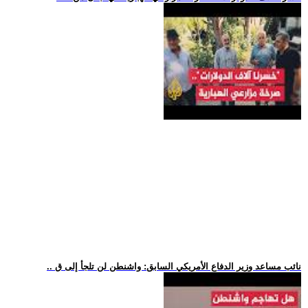
.. نائب مساعد وزير الدفاع الأمريكي السابق: واشنطن لن تلجأ إلى ق