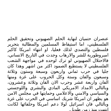
عنصران حتميان لنهاية الحلم الصهيوني وتحقيق الحلم
الفلسطيني، اما استيقاظ المسلمين والمطالبة بتحرير
فلسطين والتصدي لذلك فعليا، او انتهاء امريكا كاكبر
امبروطورية للشر والارهاب وجدت في التاريخ الانساني،
فالاحتلال الصهيوني لو ترك لوحده في مواجهة الشعب
الفلسطيني لا يستطيع الصمود اكثر من اشهر وهذا كان
جليا في حرب ثماني واربعون وسبعة وستون وثلاثة
وسبعون والفان وستة وكل الحروب على غزة ومنها
الفان واربعة عشر وحرب الان الفان وثلاثة وعشرون،
وبالتالي الامداد الامريكي المادي والبشري واللوجستي
والسياسي والامني والاعلامي وحمايتها في مجلس الامن
هو يظهر ان امريكا شريك اساسي في الحرب على غزة
وبالتالي فان اسرائيل لولا دعم امريكا وحلفائها لكانت
انتهت منذ زمن طويل.