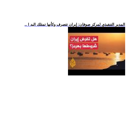
.. المدير التنفيذي لمركز صوفان: إيران تتصرف وكأنها تمتلك اليد ا