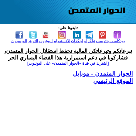
تابعونا على:
بودكاست
بنترست
تيلكرام
لينكدإن
الانستغرام
اليوتيوب
التويتر
الفيسبوك
تبرعاتكم وتبرعاتكن المالية تحفظ استقلال الحوار المتمدن،
فشاركونا في دعم استمرارية هذا الفضاء اليساري الحر
[اشترك في قناة ‫«الحوار المتمدن» على اليوتيوب]
الحوار المتمدن - موبايل
الموقع الرئيسي