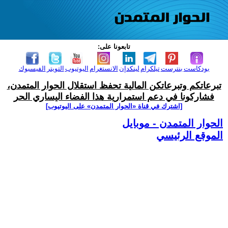
تابعونا على:
بودكاست
بنترست
تيلكرام
لينكدإن
الانستغرام
اليوتيوب
التويتر
الفيسبوك
تبرعاتكم وتبرعاتكن المالية تحفظ استقلال الحوار المتمدن،
فشاركونا في دعم استمرارية هذا الفضاء اليساري الحر
[اشترك في قناة ‫«الحوار المتمدن» على اليوتيوب]
الحوار المتمدن - موبايل
الموقع الرئيسي