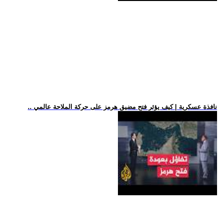
.. نافذة عسكرية | كيف يؤثر فتح مضيق هرمز على حركة الملاحة عالمي