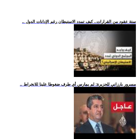
.. ستة عقود من القرارات.. كيف تمدد الاستيطان رغم الإدانات الدول
.. مسرور بارزاني للجزيرة: لم يمارس أي طرف ضغوطا علينا للانخراط