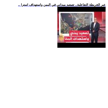
.. عبر الخريطة التفاعلية.. تصعيد ميداني في اليمن واستهداف استرا