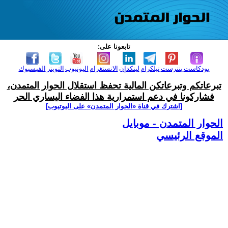
تابعونا على:
بودكاست
بنترست
تيلكرام
لينكدإن
الانستغرام
اليوتيوب
التويتر
الفيسبوك
تبرعاتكم وتبرعاتكن المالية تحفظ استقلال الحوار المتمدن،
فشاركونا في دعم استمرارية هذا الفضاء اليساري الحر
[اشترك في قناة ‫«الحوار المتمدن» على اليوتيوب]
الحوار المتمدن - موبايل
الموقع الرئيسي