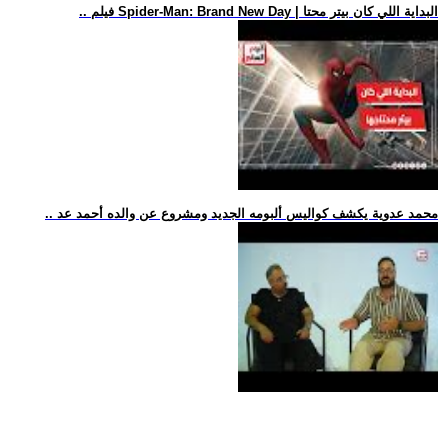
.. فيلم Spider-Man: Brand New Day | البداية اللي كان بيتر محتا
.. محمد عدوية يكشف كواليس ألبومه الجديد ومشروع عن والده أحمد عد