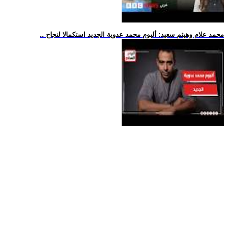
.. محمد علام وهيثم سعيد: ألبوم محمد عدوية الجديد استكمالا لنجاح