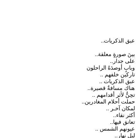
عبق الذكريات..
بينَ صورةٍ معلقة..
على جدار..
وبابٍ أوصدَهُ الراحلون
تاركين خلفهم ..
عبق الذكريات ..
هناك مسافةٌ قصيرة..
تحِنُّ لأثر أقدامهم ..
حملت أحلام المغادرين..
لمكان آخـر ..
أكثر نقاء..
تعانق فيها..
عيونهم الشمس ..
ليل نهار..