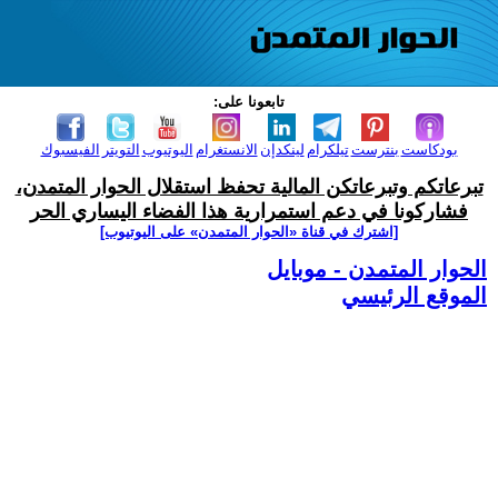
تابعونا على:
بودكاست
بنترست
تيلكرام
لينكدإن
الانستغرام
اليوتيوب
التويتر
الفيسبوك
تبرعاتكم وتبرعاتكن المالية تحفظ استقلال الحوار المتمدن،
فشاركونا في دعم استمرارية هذا الفضاء اليساري الحر
[اشترك في قناة ‫«الحوار المتمدن» على اليوتيوب]
الحوار المتمدن - موبايل
الموقع الرئيسي