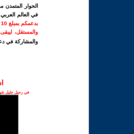
الحوار المتمدن م
في العالم العربي
ب
والمستقل، ليبقى ص
والمشاركة في دع
ا‫
في رحيل جليل شهبا