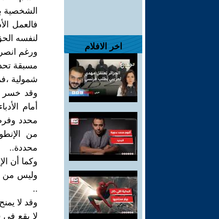
الشخصية بي
فالعمل الأ
لنفسه الحق 
اخر الافلام
ورغم انصراف
مسبقة تحدد
شمولية ،فما
وقد خسر ال
أمام الأدب
محدد وفرضت
من الإنطو
محددة..
وكما أن الإ
وليس من ال
..
وقد لا يمن
لا يقع في 