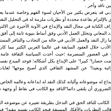
ن ناقد وآخر .
دبي قد يتعرض بكثير من الأحيان لسوء الفهم وخاصة عندما يع
بالإلتزام بقاعدة محددة أو نظريات ملزمة له في التحليل النقد
 الكتابة في مجال النقد والإبداع في الآونة الأخيرة عن الالتز
 المعاني وتحلل العمل الأدبي وفق أنماط بنيوية ثابتة إلى أفق
 زال النقد والعمل الأدبي في حالة من التجاذب والتنافر المستم
أدب خلال العقود السابقة في عالمنا العربي الكثير مما كان 
اء في العصور المنصرمة ؛حيث أخذت السياسة الثقافة عامة 
 حصارا" كبيرا" على الإبداع بكل أشكاله؛ فوجد المبدع نفس
ائية وبعيدا" عن المشهد الثقافي الذي أصبح موجها" لغايا
بداع له موضوعاته وآلياته كذلك النقد له ابداعاته وعالمه الخاص 
ضروري أن يلتقي دائما"الناقد مع الكاتب في نقاط أو وجهة 
ح الكاتب للناقد الحق في التدخل بطريقة تعبيره عن موضوعه ال
قالب النظريات والأفكار المسبقة فيجد الكاتب نفسه مقيدا" 