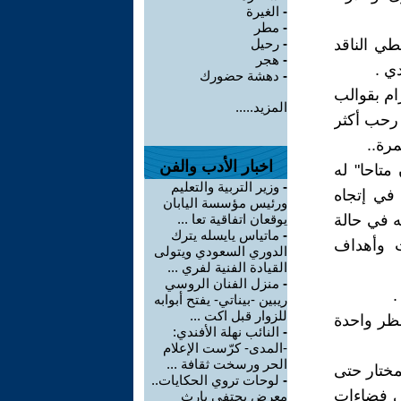
-
الغيرة
-
مطر
طي الناقد
-
رحيل
-
هجر
ي .
-
دهشة حضورك
ام بقوالب
المزيد.....
 رحب أكثر
رة..
اخبار الأدب والفن
متاحا" له
-
وزير التربية والتعليم
في إتجاه
ورئيس مؤسسة اليابان
ه في حالة
يوقعان اتفاقية تعا ...
-
ماتياس يايسله يترك
ت وأهداف
الدوري السعودي ويتولى
القيادة الفنية لفري ...
-
منزل الفنان الروسي
.
ريبين -بيناتي- يفتح أبوابه
للزوار قبل اكت ...
نظر واحدة
-
النائب نهلة الأفندي:
-المدى- كرّست الإعلام
الحر ورسخت ثقافة ...
مختار حتى
-
لوحات تروي الحكايات..
في فضاءات
معرض يحتفي بإرث