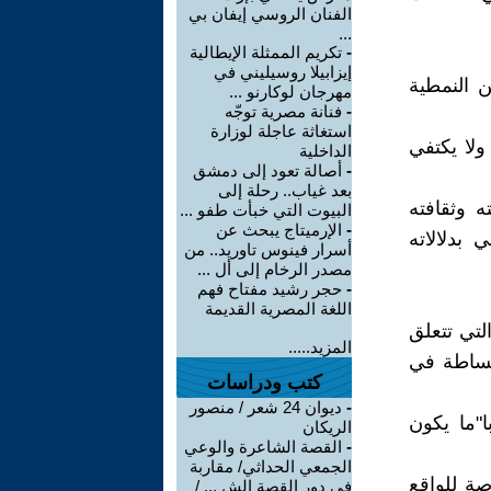
الفنان الروسي إيفان بي
...
-
تكريم الممثلة الإيطالية
إيزابيلا روسيليني في
 النمطية
مهرجان لوكارنو ...
-
فنانة مصرية توجّه
استغاثة عاجلة لوزارة
ولا يكتفي
الداخلية
-
أصالة تعود إلى دمشق
بعد غياب.. رحلة إلى
ه وثقافته
البيوت التي خبأت طفو ...
-
الإرميتاج يبحث عن
بدلالاته
أسرار فينوس تاوريد.. من
مصدر الرخام إلى أل ...
-
حجر رشيد مفتاح فهم
اللغة المصرية القديمة
لتي تتعلق
المزيد.....
لبساطة في
كتب ودراسات
-
ديوان 24 شعر / منصور
"ما يكون
الريكان
-
القصة الشاعرة والوعي
الجمعي الحداثي/ مقاربة
صة للواقع
في دور القصة الش ... /