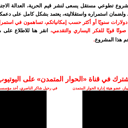
شروع تطوعي مستقل يسعى لنشر قيم الحرية، العدالة الاجتم
. ولضمان استمراره واستقلاليته، يعتمد بشكل كامل على دعمك
دعمكم بمبلغ 10 دولارات سنويًا أو أكثر حسب إمكانياتكم، تساهمون في استم
وتًا قويًا للفكر اليساري والتقدمي
،
انقر هنا للاطلاع على 
م هذا المشروع
.
شترك في قناة «الحوار المتمدن» على اليوتيوب
ز، عضو هيئة إدارة الحوار المتمدن
في رحيل شاكر الناصري، أحد مؤسسي 