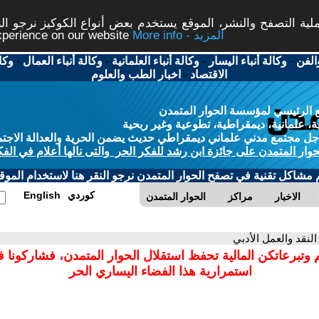
ة التصفح والنشر، الموقع يستخدم بعض أنواع الكوكيز نرجو النق
More info - المزيد
experience on our website
الفن
-
وكالة أنباء اليسار
-
وكالة أنباء العلمانية
-
وكالة أنباء العمال
-
وكا
الاقتصاد
-
اخبار الطب والعلوم
 الرئيسي لمؤسسة الحوار المتمدن
، علمانية، ديمقراطية، تطوعية وغير ربحية
ل مجتمع مدني علماني ديمقراطي حديث يضمن الحرية والعدالة الاجتم
حوار المتمدن على جائزة ابن رشد للفكر الحر والتى نالها أعلام في الفك
م مشاكل تقنية في تصفح الحوار المتمدن نرجو النقر هنا لاستخدام الموقع
كوردي
English
الاخبار
مراكز
الحوار المتمدن
 النقد والعمل الأدبي
 وتبرعاتكن المالية تحفظ استقلال الحوار المتمدن، فشاركونا 
استمرارية هذا الفضاء اليساري الحر