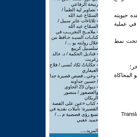
ربيحة الرفاعي
-
تصاوير لية الظمأ /
ده حيويته
السمّاح عبد الله
-
ثلاثاءات عابر سبيل /
 في عملية
السمّاح عبد الله
-
ملامــح التجريــب في
كتابـات السيـد حـافظ من
ي تحت نمط
خلال روايته يو ... /
سلسبيل كريبع
-
قناديل الحكمة / د. خالد
زغريت
-
حكاياتْ تَكاد تُنسى / فلاح
ر؛
العيفاري
 المحاكاة
-
وعي ـ قصص قصيرة جدا
/ حسين جداونه
-
ديوان 23 الحاوي
والعصفور / منصور
الريكان
-
كتاب «عين على القصة
القصيرة: تأملات نقدية في
Transl
تسع رؤى قصصية م ... /
حميد عقبي
المزيد.....