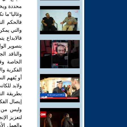
محددة ويخن
وغالبا"ما ت
فالحكم الن
والتي يمكن 
فالابداع ي
بتصوير الوا
والناقد ال
الخاصة وقد
الفكرية وال
أو يُفهم ا
ولابد للكا
بطريقة الت
إيصال الفكر
وليس من ا
لتعزيز الإن
والعمل الأ