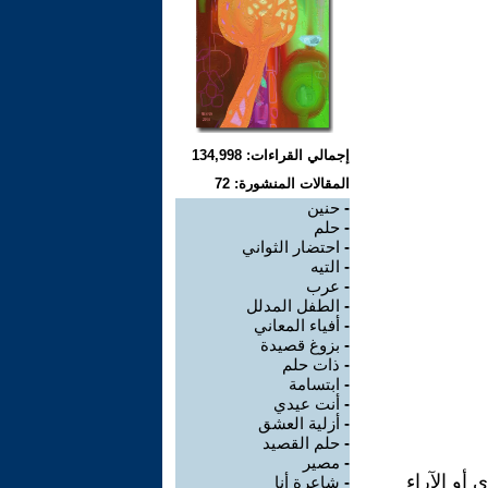
إجمالي القراءات: 134,998
المقالات المنشورة: 72
-
حنين
-
حلم
-
احتضار الثواني
-
التيه
-
عرب
-
الطفل المدلل
-
أفياء المعاني
-
بزوغ قصيدة
-
ذات حلم
-
ابتسامة
-
أنت عيدي
-
أزلية العشق
-
حلم القصيد
-
مصير
 أو الآراء
-
شاعرة أنا