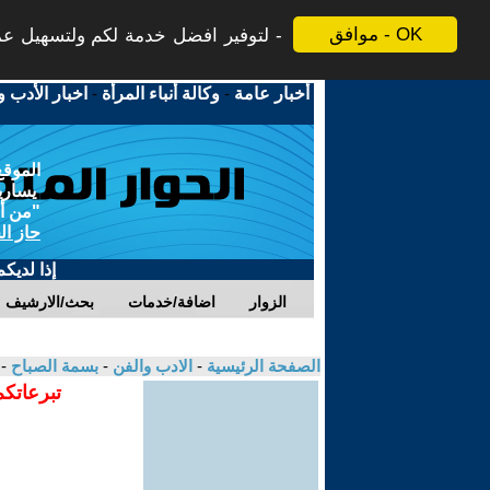
موافق - OK
لتوفير افضل خدمة لكم ولتسهيل عملي
أخبار عامة
-
وكالة أنباء المرأة
-
اخبار الأدب و
الموقع
يسارية
"من أج
حاز ال
إذا لديك
الزوار
اضافة/خدمات
بحث/الارشيف
الصفحة الرئيسية
-
الادب والفن
-
بسمة الصباح
-
تبرعاتكم