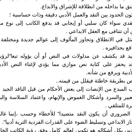
ق ما بداخله من انطلاقة للإشراق والابداع.
كون الحدود بين النقد والعمل الأدبي دقيقة وذات حساسية ؛
قدي سواء كان سلبي أو إيجابي قد يدفع الكاتب إلى نوع من
أن تتنافى مع العقل الابداعي .
تمثل في الانطلاق وتجاوز المألوف إلى عوالم جديدة ومختلفة 
قع بحذافيره .
جيد قد يكشف عن مدلولات في النص أو أن يؤوله تبعا"لرؤيت
 يحفز على كتابة نص موازي مما يؤدي لإغناء النص الأدبي 
أدبية ويرفع من شأنه.
لنص بطريقة خاطئة فيقلل من قيمته..
تب المبدع من الإنصات إلى بعض الأحكام من قبل الناقد الجيد ا
عبير والسرد وأشكال الغموض والإبهام، واعتماد السلاسة وا
ة للمتلقي .
لضروري أن يكون النقد متصيدا" للأخطاء وحسب ،إنما غالبا
جاز الابداعي وتسليط الضوء على القدرات الفردية الثرية أدبيا".
دبي بكل أشكاله هو تكوين لعالم كامل وفق رؤية الكاتب الخا