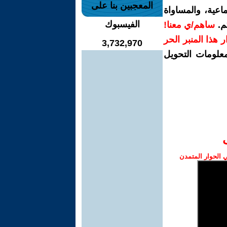
المعجبين بنا على
اعية، والمساواة
الفيسبوك
م.
ساهم/ي معنا!
رار هذا المنبر الحر
3,732,970
معلومات التحويل
الحوار المتمدن