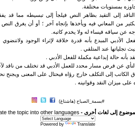
جاوزه بمستويات مختلفة.
لناقد إلى التقيد بظاهر النص فيلجأ إلى تبسيطه مما قد يفق
ير من المعاني فيه ويأخذها بإتجاه آخر ؛ أو أن يغرق النص
جه عن سياقه فيساء له ولا يخدم كاتبه.
ل الأدبي المبدع بأنه قدرة خلاقة لإثراء الوجود ولاتنضو
 تجلياتها عند المتلقي .
 بأنه حالة إبداعية مكملة للفعل الأدبي .
نأي عن فرض مسار محدد للعمل الأدبي قد تختلف من ناقد لآخ
ق الكاتب إلى التكلف خارج رؤاه فيحتال على المعنى ويجنح نحو
على ميزان النقد وقوانينه .
#بسمة_الصباح (هاشتاغ)
موضوع إلى لغات أخرى -
ate the topic into other languages
Powered by
Translate