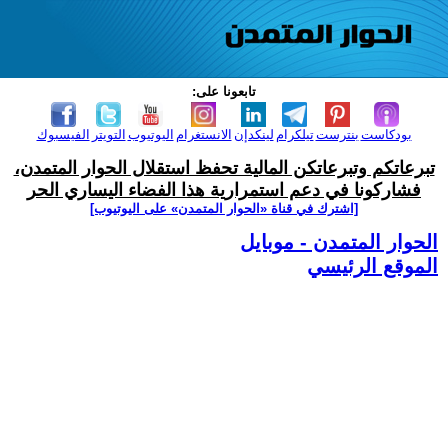
تابعونا على:
بودكاست
بنترست
تيلكرام
لينكدإن
الانستغرام
اليوتيوب
التويتر
الفيسبوك
تبرعاتكم وتبرعاتكن المالية تحفظ استقلال الحوار المتمدن،
فشاركونا في دعم استمرارية هذا الفضاء اليساري الحر
[اشترك في قناة ‫«الحوار المتمدن» على اليوتيوب]
الحوار المتمدن - موبايل
الموقع الرئيسي