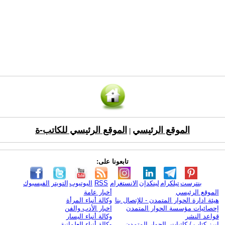
الموقع الرئيسي
الموقع الرئيسي للكاتب-ة
|
تابعونا على:
بنترست
تيلكرام
لينكدإن
الانستغرام
RSS
اليوتيوب
التويتر
الفيسبوك
الموقع الرئيسي
أخبار عامة
هيئة ادارة الحوار المتمدن - للإتصال بنا
وكالة أنباء المرأة
إحصائيات مؤسسة الحوار المتمدن
اخبار الأدب والفن
قواعد النشر
وكالة أنباء اليسار
ابرز كتاب / كاتبات الحوار المتمدن
وكالة أنباء العلمانية