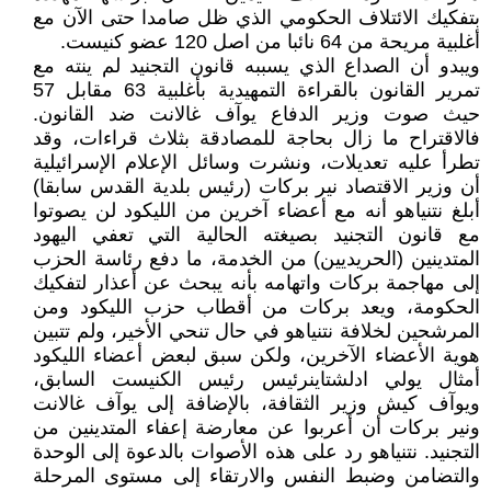
بتفكيك الائتلاف الحكومي الذي ظل صامدا حتى الآن مع
أغلبية مريحة من 64 نائبا من اصل 120 عضو كنيست.
ويبدو أن الصداع الذي يسببه قانون التجنيد لم ينته مع
تمرير القانون بالقراءة التمهيدية بأغلبية 63 مقابل 57
حيث صوت وزير الدفاع يوآف غالانت ضد القانون.
فالاقتراح ما زال بحاجة للمصادقة بثلاث قراءات، وقد
تطرأ عليه تعديلات، ونشرت وسائل الإعلام الإسرائيلية
أن وزير الاقتصاد نير بركات (رئيس بلدية القدس سابقا)
أبلغ نتنياهو أنه مع أعضاء آخرين من الليكود لن يصوتوا
مع قانون التجنيد بصيغته الحالية التي تعفي اليهود
المتدينين (الحريديين) من الخدمة، ما دفع رئاسة الحزب
إلى مهاجمة بركات واتهامه بأنه يبحث عن أعذار لتفكيك
الحكومة، ويعد بركات من أقطاب حزب الليكود ومن
المرشحين لخلافة نتنياهو في حال تنحي الأخير، ولم تتبين
هوية الأعضاء الآخرين، ولكن سبق لبعض أعضاء الليكود
أمثال يولي ادلشتاينرئيس رئيس الكنيست السابق،
ويوآف كيش وزير الثقافة، بالإضافة إلى يوآف غالانت
ونير بركات أن أعربوا عن معارضة إعفاء المتدينين من
التجنيد. نتنياهو رد على هذه الأصوات بالدعوة إلى الوحدة
والتضامن وضبط النفس والارتقاء إلى مستوى المرحلة