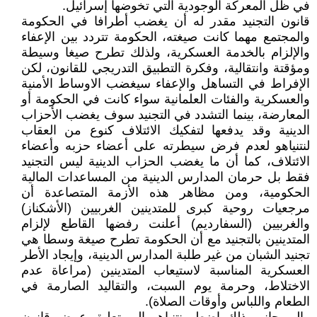
في ظل المعركة الوجودية التي تخوضها إسرائيل.
قانون التجنيد مقدر له أن يغضب أطرافا في الحكومة
والمجتمع مهما كانت صيغته، الحكومة تتردد بين الإعفاء
والإلزام بالخدمة العسكرية، ولذلك تطرح صيغا وسيطة
ومؤقتة وانتقالية، وفكرة التطبيق التدريجي للقانون، لكن
الإفراط في التساهل والإعفاء سيغضب الاوساط الأمنية
والعسكرية والفئات العلمانية سواء كانت في الحكومة أو
المعارضة، بينما التشدد في التجنيد سوف يغضب الأحزاب
الدينية وقد يدفعها لتفكيك الائتلاف كنوع من العقاب
لنتنياهو لعدم فرض سيطرته على أعضاء حزبه وأعضاء
الائتلاف، كما أن ما يغضب الحزاب الدينية ليس التجنيد
فقط بل حرمان المدارس الدينية من المساعدات المالية
الحكومية، ومن مظاهر هذه الأزمة المتصاعدة أن
مرجعيات روحية كبرى للمتدينين الغربيين (الأشكناز)
والغربيين (السفارديم) أعلنت رفضها القاطع لإلزام
المتدينين بالتجنيد مع أن الحكومة تطرح صيغة وسطا هي
تجنيد الشبان من غير طلبة المدارس الدينية، وإيجاد الأطر
العسكرية المناسبة لاستيعاب المتدينين (مراعاة عدم
الاختلاط، وحرمة يوم السبت، والتقاليد الصارمة في
الطعام واللباس وأوقات الصلاة).