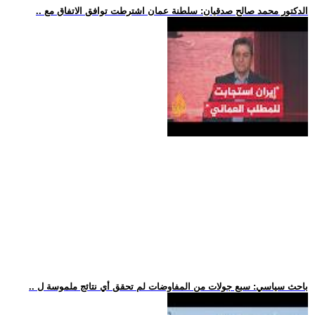
.. الدكتور محمد صالح صدقيان: سلطنة عمان اشترطت توافق الاتفاق مع
.. باحث سياسي: سبع جولات من المفاوضات لم تحقق أي نتائج ملموسة ل