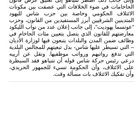
وإلى جانب ذلك اضطر نتنياهو إلى تعليق عرض قانون
الحاخامات في ضوء الخلافات التي عصفت بين مكونات
الائتلاف الحكومي وخاصة بين حزب شاس لليهود
المتدينين الشرقيين أبرز المستفيدين من القانون، وحزب
"عوتسما يهوديت"، إلى جانب إعلان عدد من نواب الليكود
معارضتهم للقانون الذي يتصل بتعيين مئات الحاخام في
وظائف ضمن المدن والبلدات يتبعون فيها لوزارة الأديان
– التي تسيطر عليها شاس- بدل تبعيتهم للمجالس البلدية
التي تدفع رواتبهم ورواتب موظفيها. ونقل عن أرييه
درعي رئيس حركة شاس قوله أن نتنياهو فقد السيطرة
على الائتلاف، وأن الحكومة تسيء للجمهور الحريدي،
وأن تفكيك الائتلاف بات مسألة وقت.