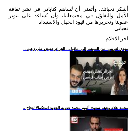
أشكر تحياتك، وأتمنى أن تُساهم كتاباتي في نشر ثقافة
الأمل والتفاؤل في مجتمعاتنا، وأن تُساعد على تنوير
عقولنا وتحريرها من قيود الجهل والاستبداد
تحياتي
اخر الافلام
.. مهدي لعريبي: من السينما إلى -مافيا-... الجزائر تقبض على زعيم
.. محمد علام وهيثم سعيد: ألبوم محمد عدوية الجديد استكمالا لنجاح