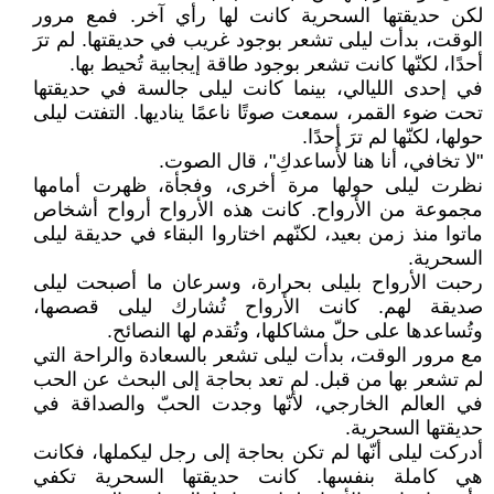
لكن حديقتها السحرية كانت لها رأي آخر. فمع مرور
الوقت، بدأت ليلى تشعر بوجود غريب في حديقتها. لم ترَ
أحدًا، لكنّها كانت تشعر بوجود طاقة إيجابية تُحيط بها.
في إحدى الليالي، بينما كانت ليلى جالسة في حديقتها
تحت ضوء القمر، سمعت صوتًا ناعمًا يناديها. التفتت ليلى
حولها، لكنّها لم ترَ أحدًا.
"لا تخافي، أنا هنا لأُساعدكِ"، قال الصوت.
نظرت ليلى حولها مرة أخرى، وفجأة، ظهرت أمامها
مجموعة من الأرواح. كانت هذه الأرواح أرواح أشخاص
ماتوا منذ زمن بعيد، لكنّهم اختاروا البقاء في حديقة ليلى
السحرية.
رحبت الأرواح بليلى بحرارة، وسرعان ما أصبحت ليلى
صديقة لهم. كانت الأرواح تُشارك ليلى قصصها،
وتُساعدها على حلّ مشاكلها، وتُقدم لها النصائح.
مع مرور الوقت، بدأت ليلى تشعر بالسعادة والراحة التي
لم تشعر بها من قبل. لم تعد بحاجة إلى البحث عن الحب
في العالم الخارجي، لأنّها وجدت الحبّ والصداقة في
حديقتها السحرية.
أدركت ليلى أنّها لم تكن بحاجة إلى رجل ليكملها، فكانت
هي كاملة بنفسها. كانت حديقتها السحرية تكفي