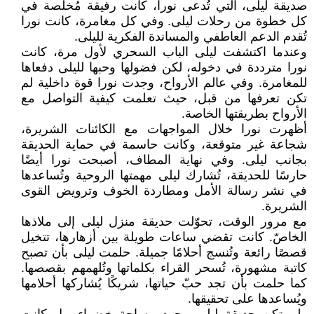
صديقة ليلى، التي تُدعى نورا، كانت رفيقة مُخلصة في
كل خطوة من رحلات ليلى. وفي كل مغامرة، كانت نورا
تُقدم الدعم العاطفي والمساندة الفكرية لليلى.
وعندما اكتشفت ليلى الباب السحري لأول مرة، كانت
نورا مترددة في دخوله، لكن فضولها وحبها لليلى دفعاها
للمغامرة. وفي عالم الأرواح، وجدت نورا قوة داخلية لم
تكن تعرفها من قبل، حيث تعلمت كيفية التواصل مع
الأرواح بطريقتها الخاصة.
أظهرت نورا خلال المواجهات مع الكائنات الشريرة،
شجاعة غير متوقعة، وكانت حاسمة في حماية الحديقة
بجانب ليلى. وفي نهاية المطاف، أصبحت نورا أيضًا
حارسًا للحديقة، تُشارك ليلى مهمتها الروحية وتُساعدها
في نشر رسالة الأمل ومطاردة الخوف وترويض القوى
الشريرة.
مع مرور الوقت، تحوّلت حديقة منزل ليلى إلى ملاذها
الخاصّ. كانت تقضي ساعات طويلة بين أزهارها، تتخيل
قصصًا رائعة وتُنسج أحلامًا جميلة. حلمت ليلى بأن تصبح
كاتبة مشهورة، تُسحر القراء بكلماتها وتُلهمهم بقصصها.
كما حلمت بأن تجد حبّ حياتها، شريكًا يُشاركها أحلامها
ويُساعدها على تحقيقها.