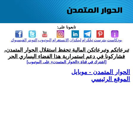
تابعونا على:
بودكاست
بنترست
تيلكرام
لينكدإن
الانستغرام
اليوتيوب
التويتر
الفيسبوك
تبرعاتكم وتبرعاتكن المالية تحفظ استقلال الحوار المتمدن،
فشاركونا في دعم استمرارية هذا الفضاء اليساري الحر
[اشترك في قناة ‫«الحوار المتمدن» على اليوتيوب]
الحوار المتمدن - موبايل
الموقع الرئيسي