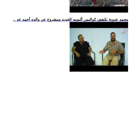
.. محمد عدوية يكشف كواليس ألبومه الجديد ومشروع عن والده أحمد عد