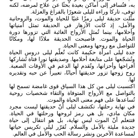
به، فتُسافر إلى أماكن بعيدة بحثًا عن علاج لمرضه، لكنه
توفى، تاركا وراءه لليلى شعورًا بالفراغ والعزلة.
مثّلت حديقة ليلى رمزًا غنيًا للحياة والموت، والروحانية
والأمل، إذ كانت الأزهار في الحديقة تمثل أمنياتها
وأحلامها، بينما تُمثل الأرواح الغائبة التي تزورها دورة
الحياة والموت. فأصبحت الحديقة ملاذًا لها، ومكانًا
للتواصل مع روحها ومعنى الحياة.
جدة ليلى امرأة حكيمة كانت تُعلّم ليلى دروس الحياة
وتُشجّعها على متابعة أحلامها. وصديقتها نورا فتاة تُشاركها
أفراحها وأحزانها، وتُقدم لها الدعم في الأوقات الصعبة.
روح زوجها تزور حديقتها أحيانًا، تعبيراً عن حبه وتقديره
لها.
اكتسبت ليلى من كل هذا السياق قوى غامضة تسمح لها
بالتواصل مع الأرواح المتوفاة والتقاء شخصيات روحية
تُساعدها على فهم معنى الحياة والموت.
في نهاية رحلتها، تكتشف ليلى أنّ حديقتها ليست مجرد
مكان مادي، بل هي رمز لروحها ورحلتها في الحياة.
فتتعلم أنّ الموت ليس نهاية، بل هو انتقال إلى حياة
جديدة مليئة بالأمل والسلام. تُقرّر ليلى تكريس حياتها
لمساعدة الآخرين ونشر رسالة الحب والأمل في العالم.