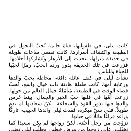
كانت ليلى، في طفولتها، فتاة حالمة تُحبّ التجول في
الطبيعة واكتشاف أسرارها. كانت تقضي ساعات طويلة
في حديقة منزلها، تتحدث إلى الأزهار وتُشاركها أحلامها.
فزرعت في تلك الحديقة بذور وردة الحبّ، رمزًا لحبّها
للحياة وللناس.
نشأت ليلى في كنف عائلة دافئة، محاطة بحبّ والدها
ورعاية أمها. كانت طفلة هادئة ذات خيال واسع، تُحبّ
قضاء الوقت في الطبيعة، مُتأمّلةً جمال العالم من حولها.
زرعت أمّها في قلبها حبّ الخير والجمال، بينما غرس
والدها فيها بذور القوة والشجاعة. لكنّ سعادتها لم تدم
طويلاً، ففي سنّ مبكرة، فقدت ليلى والدها الحبيب، تاركًا
وراءه فراغًا هائلًا في حياتها.
تزوّجت من رجل أحبّته، لكنّ زواجها لم يكن سعيدًا كما
تخيّلت. عانى زوجها من مرضٍ خطير، وظلّت ليلى تعتني