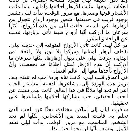
ولم تكن حديقة ليلى مجرد مساحة خضراء، بل كانت
انعكاسًا لروحها. مثّلت الأزهار أحلامها وآمالها، بينما مثّلت
الأشجار قوتها وصبرها. مع مرور الوقت، بدأت ليلى تشعر
بوجود غريب في حديقتها، شعور بوجود أرواح تتجول بين
أزهارها. في البداية، خافت ليلى من هذه الأرواح، لكنّها
سرعان ما أدركت أنّها أرواح طيبة تأتي لزيارتها، تبحث
عن الراحة والسكن.
مع كلّ ليلة، كانت تأتي الأرواح المتوفية إلى حديقة ليلى،
تقطف أزهار أمنياتها وتتركها بلا لون ولا رائحة. في
البداية، حزنت ليلى على ذبول أزهارها، لكنّها سرعان ما
أدركت أنّ هذه الأزهار تُمثل أحلامًا قد تحققت، وأنّ
الأرواح تأخذها معها إلى عالم أفضل.
في أعماق قلب ليلى، كانت تنام وردة حب لم تتفتح بعد،
ترمز هذه الوردة إلى مشاعرها الدفينة، مشاعر الحب
التي لم تجد لها ملاذًا في هذا العالم. كانت ليلى تبحث عن
الحب الحقيقي، حب يشاركها أحلامها ويُساعدها على
تحقيقها.
سافرت ليلى إلى أماكن مختلفة، بحثًا عن الحب الذي
تحلم به. قابلت العديد من الأشخاص، لكنّها لم تجد
الشخص المناسب. مع مرور الوقت، بدأت ليلى تفقد
الأمل، وتشعر بأنّها لن تجد الحبّ أبدًا.