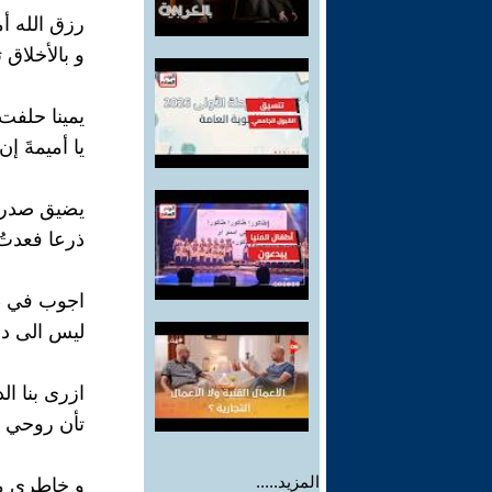
رزق الله أم
و بالأخلاق 
يمينا حلف
يا أميمةَ إن
يضيق صدر ال
ذرعا فعدتُ
اجوب في ط
ليس الى دا
ازرى بنا ال
تأن روحي مأ
المزيد.....
و خاطري من