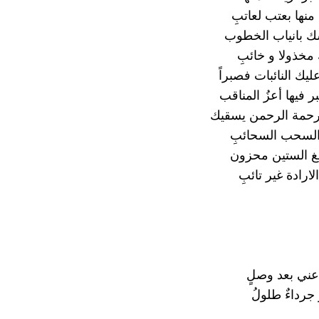
نها بعتب لعاتبِ
ك بانياب الخطوب
مخذولا و خائبِ
يك النائبات فصبراً
 فيها أعزُ المناقب
رحمة الرحمن يسقيك
لسحب السحائبِ
غ الستين محزون
رادة غير تائبِ
 عني بعد وصلٍ
جرداءٌ طلولُ