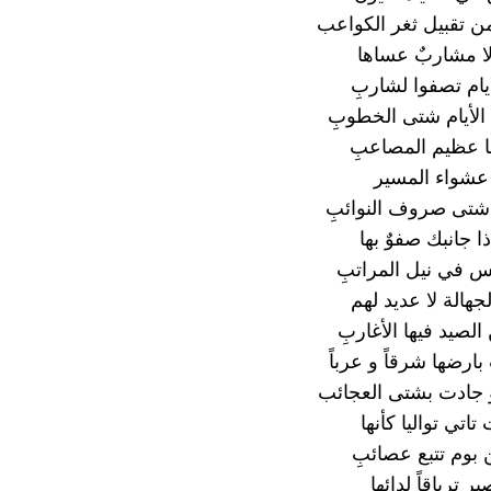
من تقبيل ثغر الكواعب
إلا مشاربٌ عساها
يام تصفوا لشاربِ
لأيام شتى الخطوبِ
ا عظيم المصاعبِ
 عشواء المسير
شتى صروف النوائبِ
ذا جانبك صفوٌ بها
س في نيل المراتبِ
لجهالة لا عديد لهم
الصيد فيها الأغاربِ
ارضها شرقاً و عرباً
 جادت بشتى العجائب
 تاتي تواليا كأنها
وم تتبع عصائبِ
 ترياقاً لدائها