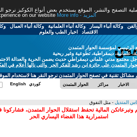
ة التصفح والنشر، الموقع يستخدم بعض أنواع الكوكيز نرجو النق
More info - المزيد
experience on our website
الفن
-
وكالة أنباء اليسار
-
وكالة أنباء العلمانية
-
وكالة أنباء العمال
-
وكا
الاقتصاد
-
اخبار الطب والعلوم
 الرئيسي لمؤسسة الحوار المتمدن
، علمانية، ديمقراطية، تطوعية وغير ربحية
ل مجتمع مدني علماني ديمقراطي حديث يضمن الحرية والعدالة الاجتم
حوار المتمدن على جائزة ابن رشد للفكر الحر والتى نالها أعلام في الفك
م مشاكل تقنية في تصفح الحوار المتمدن نرجو النقر هنا لاستخدام الموقع
كوردي
English
الاخبار
مراكز
الحوار المتمدن
اس المنديل
- مثل التفوق
 وتبرعاتكن المالية تحفظ استقلال الحوار المتمدن، فشاركونا 
استمرارية هذا الفضاء اليساري الحر