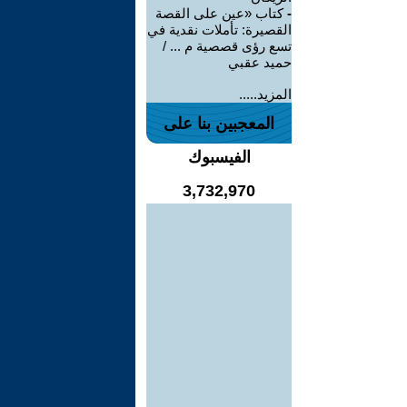
-
كتاب «عين على القصة
القصيرة: تأملات نقدية في
تسع رؤى قصصية م ... /
حميد عقبي
المزيد.....
المعجبين بنا على
الفيسبوك
3,732,970