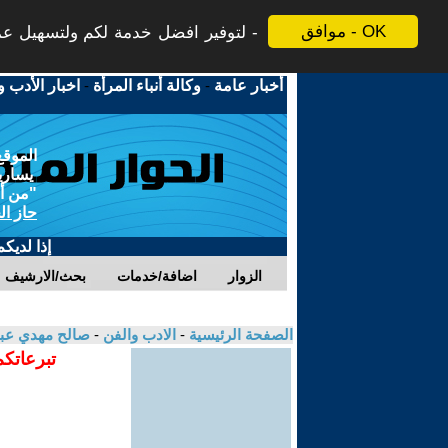
موافق - OK
لتوفير افضل خدمة لكم ولتسهيل عملي
أخبار عامة
-
وكالة أنباء المرأة
-
اخبار الأدب و
الموقع
يسارية
"من أج
حاز ال
إذا لديك
الزوار
اضافة/خدمات
بحث/الارشيف
الصفحة الرئيسية
-
الادب والفن
-
صالح مهدي عب
تبرعاتكم