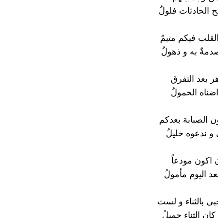
ح الحادثات فلولُ
 القلب فيكم متيمٌ
دمةٌ به و ذهولُ
 بعد التفرق
ضناه الخمولُ
ن الصبابة بعدكم
و ندعوه خليلُ
 اكون مودعاً
عد اليوم مأمولُ
ي بالثناء و لست
ان الثناء جميلُ