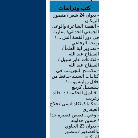
كتب ودراسات
-
ديوان 24 شعر / منصور
الريكان
-
القصة الشاعرة والوعي
الجمعي الحداثي/ مقاربة
في دور القصة الش ... /
ربيحة الرفاعي
-
تصاوير لية الظمأ /
السمّاح عبد الله
-
ثلاثاءات عابر سبيل /
السمّاح عبد الله
-
ملامــح التجريــب في
كتابـات السيـد حـافظ من
خلال روايته يو ... /
سلسبيل كريبع
-
قناديل الحكمة / د. خالد
زغريت
-
حكاياتْ تَكاد تُنسى / فلاح
العيفاري
-
وعي ـ قصص قصيرة جدا
/ حسين جداونه
-
ديوان 23 الحاوي
والعصفور / منصور
الريكان