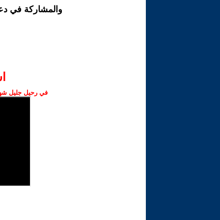
والمشاركة في دع
ا‫
في رحيل جليل شهبا