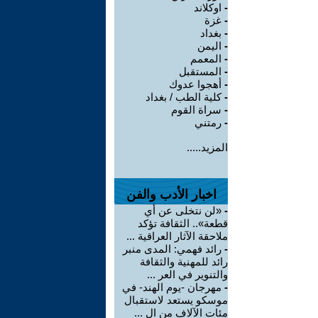
-
اوكلاند
-
غزة
-
بغداد
-
اليمن
-
المعمم
-
المستقبل
-
أهجوا عدوك
-
كلية الطب / بغداد
-
سراة القوم
-
رمتني
المزيد.....
اخبار الأدب والفن
-
«لن نتخلى عن أي
قطعة».. الثقافة تؤكد
ملاحقة الآثار العراقية ...
-
رائد فهمي: المدى منبر
رائد للمهنية والثقافة
والتنوير في العر ...
-
مهرجان -يوم الهند- في
موسكو يستعد لاستقبال
مئات الآلاف من ال ...