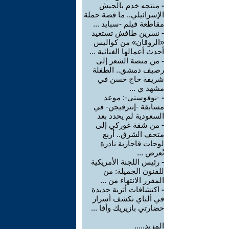
-
منتجه خدم بالجيش
الإسرائيلي.. ما قصة حملة
مقاطعة فيلم -سبايد ...
-
نسرين طافش تستعيد
«الروقان» من كواليس
أحدث أعمالها الغنائية ...
-
من منصة الشعر إلى
رصيف دمشق.. الطفلة
شريفة حاج حسن في
مشهد ي ...
-
-نوفوستي-: موعد
مسابقة -إنترفيجن- في
السعودية لم يحدد بعد
-
من شقة غوركي إلى
متحف الشرق.. أربع
لوحات قاجارية نادرة
تُعرض ...
-
رئيس اللجنة الأمريكية
للفنون الجميلة: من
المقرر الانتهاء من ...
-
اكتشافات أثرية جديدة
في ألتاي تكشف أسرار
حضارتي بازيريك وأفا ...
المزيد.....