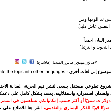
س ثم الومها ومن
النفس عاش ذليلُ
ر البيان احمداً
التجويد و الترتيلُ
#صالح_مهدي_عباس_المنديل (هاشتاغ)
موضوع إلى لغات أخرى -
ate the topic into other languages
شروع تطوعي مستقل يسعى لنشر قيم الحرية، العدالة الاجتم
. ولضمان استمراره واستقلاليته، يعتمد بشكل كامل على دعمك
دعمكم بمبلغ 10 دولارات سنويًا أو أكثر حسب إمكانياتكم، تساهمون في استم
وتًا قويًا للفكر اليساري والتقدمي
،
انقر هنا للاطلاع على 