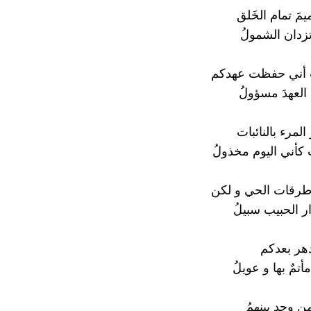
يمَ تمام الخَلق
تزدان الشمولُ
ت أني حفظت عهدكم
 العهدَ مسؤولُ
مرء بالنائبات
 كأني اليوم مخذولُ
رقات الحي و لكن
ر الحبيب سبيلُ
دهر بعدكم
تمٌ بها و عويلُ
 وجد بينهمُ