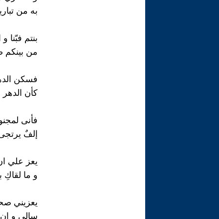
به من تباري
بنتم فبّنا و
من بينكم ص
فسكن الدهر
كأن الدهر ا
فأنى لمجنو
إلفٌ يرتجى 
يعز علي ان
و ما لقاكِ ب
يعزيني صحب
سالي و إن ك