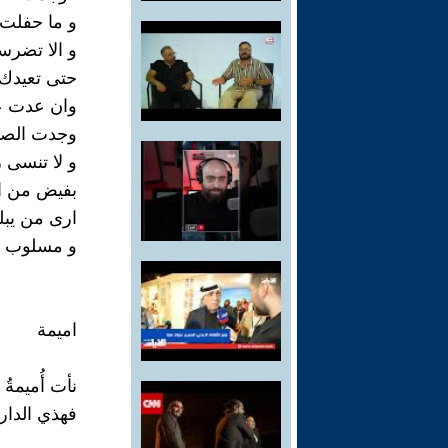
و ما حفلت م
و الا تضرس
حتى تعيدك 
وان عدت عل
وجدت الصبر
و لا تنسى 
بفيض من ا
ارى من يبل
و مسلوب الا
اميمة
نأت أُميمةُ
فهذي الدار 