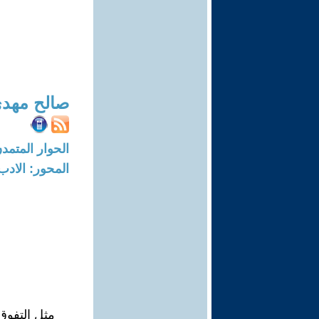
صالح مهدي
الحوار المتمدن-العدد: 8033 - 4
المحور: الادب
مثل التفوق 