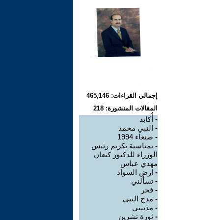
إجمالي القراءات: 465,146
المقالات المنشورة: 218
-
أُكابد
-
النبي محمد
-
صنعاء 1994
-
بمناسبة تكريم رئيس
الوزراء للدكتور كنعان
مهدي عباس
-
ارض السواد
-
تسألني
-
فخر
-
مدح النبي
-
مدينتي
-
ثورة تشرين