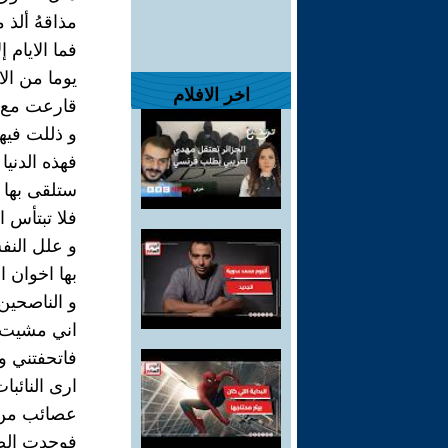
مذاقهُ ألذ 
فما الايام 
يوما من الا
اخر الافلام
قارعت مع ا
و ذللت فيه
فهذه الدنيا
ستلقى بها 
فلا تبتأس ا
و علل النف
بها اخوان ا
و الناصحين 
اني مشيت ب
فاتحفتني و
ارى النائبات
عصائب من ب
فوجدت الصبر