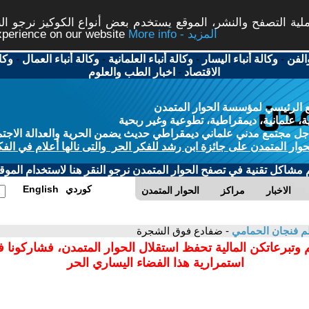
ة التصفح والنشر، الموقع يستخدم بعض أنواع الكوكيز نرجو النق
More info - المزيد
experience on our website
الفن
-
وكالة أنباء اليسار
-
وكالة أنباء العلمانية
-
وكالة أنباء العمال
-
وكا
الاقتصاد
-
اخبار الطب والعلوم
 الرئيسي لمؤسسة الحوار المتمدن
، علمانية، ديمقراطية، تطوعية وغير ربحية
ل مجتمع مدني علماني ديمقراطي حديث يضمن الحرية والعدالة الاجتم
حوار المتمدن على جائزة ابن رشد للفكر الحر والتى نالها أعلام في الفك
م مشاكل تقنية في تصفح الحوار المتمدن نرجو النقر هنا لاستخدام الموقع
كوردي
English
الاخبار
مراكز
الحوار المتمدن
م فنجان الحمامي
- ضفادع فوق الشجرة
 وتبرعاتكن المالية تحفظ استقلال الحوار المتمدن، فشاركونا 
استمرارية هذا الفضاء اليساري الحر