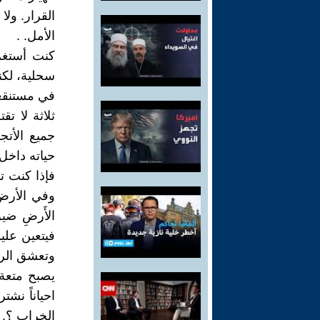
القرار. ولا
الأمل. .
كنت أستغر
سحلية، لكن
في مستنقعه
ثلاثة لا ت
جميع الأت
حياته داخل
فإذا كنت ت
وفي الأرض 
الأَرضِ ضيقٌ
فيتعين علي
وتعشق الراع
يصبح متعة 
احياناً نش
الخراب ؟.