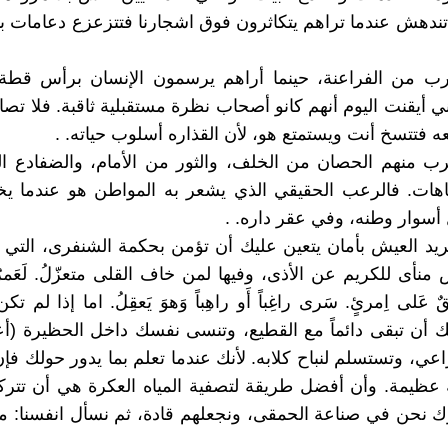
 تندهش عندما تراهم يتكاثرون فوق اشجارنا فتتزعزع دعامات بيو
ب من الفراعنة، حينما أراهم يرسمون الإنسان برأس قطة
ي أيقنت اليوم أنهم كانو أصحاب نظرة مستقبلية ثاقبة. فلا تصا
 فتتسخ أنت ويستمتع هو، لأن القذاره أسلوب حياته. .
قترب منهم الحصان من الخلف، والثور من الأمام، والضفادع 
جاهات. فالرعب الحقيقي الذي يشعر به المواطن هو عندما 
 أسوار وطنه، وفي عقر داره. .
ريد العيش بأمان يتعين عليك أن تؤمن بحكمة الشنفرى، التي ي
منأى للكريم عن الأذى، وفيها لمن خاف القلى متعزّلُ. لَعَمر
 عَلى اِمرئٍ. سَرى راغِباً أَو راهِباً وَهوَ يَعقِلُ. اما إذا لم ت
ك أن تبقى دائماً مع القطيع، وتنسى نفسك داخل الحظيرة (أع
ي، وتستسلم لنباح كلابه. لأنك عندما تعلم بما يدور حولك فإن 
عظيمة. وأن أفضل طريقة لتصفية المياه العكرة هي أن تتركه
ترك نحن في صناعة الحمقى، ونجعلهم قادة، ثم نسأل انفسنا: م