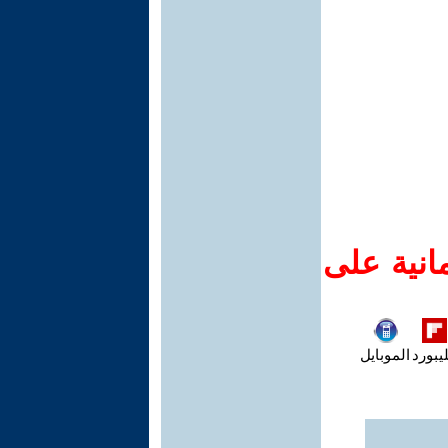
انية على
يبورد
الموبايل