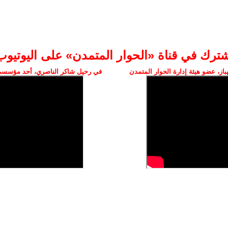
شترك في قناة «الحوار المتمدن» على اليوتيوب
ز، عضو هيئة إدارة الحوار المتمدن
في رحيل شاكر الناصري، أحد مؤسسي 