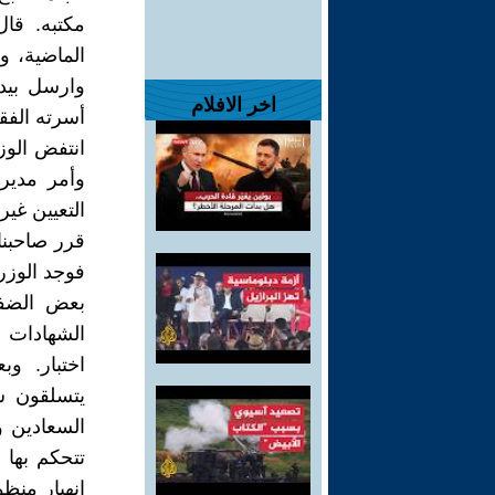
مكتبه. قا
الماضية، و
وارسل بيدي
اخر الافلام
أسرته الفقي
انتفض الوز
وأمر مدير
التعيين غير
قرر صاحبنا
فوجد الوزر
بعض الضفا
الشهادات 
اختبار. وب
يتسلقون سل
السعادين و
تتحكم بها ا
انهيار منظ