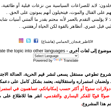
لدون: لابد للصراعات السياسية من نزعات قبلية أو طائفية،
عهم على القتال والموت، فيتخيلون أنهم يموتون على الحق. .
 لا يؤلمني التقدم بالعمر لأنه محتم بقدر ما آلمتني أمنيات شا
بي قبل عمري. أتظاهر بالقوة لكن الحياة أرهقتني. .
#كاظم_فنجان_الحمامي (هاشتاغ)
موضوع إلى لغات أخرى -
ate the topic into other languages
Powered by
Translate
شروع تطوعي مستقل يسعى لنشر قيم الحرية، العدالة الاجتم
. ولضمان استمراره واستقلاليته، يعتمد بشكل كامل على دعمك
دعمكم بمبلغ 10 دولارات سنويًا أو أكثر حسب إمكانياتكم، تساهمون في استم
وتًا قويًا للفكر اليساري والتقدمي
،
انقر هنا للاطلاع على 
م هذا المشروع
.