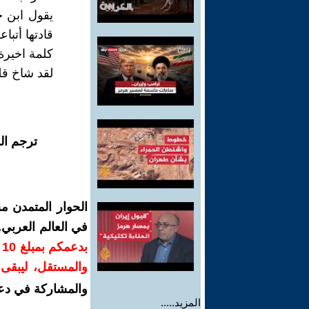
يقول ابن خ
قادتها أتبا
كلمة اخيرة:
لقد شاخ قل
ترجم ال
الحوار المتمدن م
في العالم العربي
ب
والمستقل، ليبقى ص
والمشاركة في دع
المزيد.....