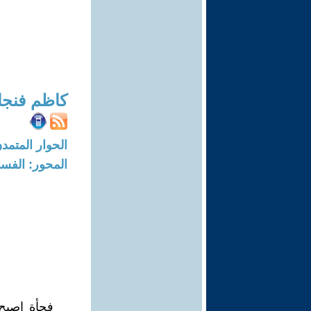
كاظم فنجا
الحوار المتمدن-العدد: 8014 - 24
المحور: الفسا
فجأة اصبح 