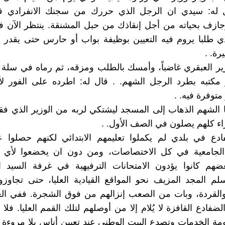
ل له: سيدي ان الرجل الذي حررك من سجنك الانفرادي ف
جازف بحياته من أجل إنقاذك من حبل المشنقة. ينتظر الآن 
 طلبا يروم فيه التعيين بوظيفة بواب أو حارس حتى يقدر ع
رة. .
ير العبقري غاضباً، وأمسك بالطلب ومزقه، ثم رماه في سلة 
 مكتبه بطرد الرجل الشهم. . قال له: اطرده على الفور 
 متوفرة فيه. .
 الشهم الذهاب إلى المسجد ليشتكي لربه من الوزير الذي فق
اء كلهم يصلون في الصف الأول. .
دع في بلدي لم يكملوا تعليمهم الابتدائي لكنهم حصلوا 
الجامعية في كل الاختصاصات، ومن دون ان يخضعوا لأي ا
عضهم كانوا يؤدون الامتحانات الترفيهية في غرفة السيد ا
م المجد المزيف نحو المواقع القيادية العليا، حتى تجاوز
القردة، وبات من الصعب إنزالهم من فوق الشجرة. ففي الغا
لضفادع القافزة لا يُلام إلا من أوصلهم لتلك القمم العليا. فل
ومة الخدمات وتصدع البيت الوطني عند تعيين أناس بلا مروءة