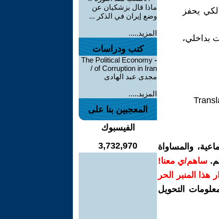
ماذا قال بزشكيان عن
 لكي يحفز
وضع إيران في الذكر ...
المزيد.....
بت بداخلي،
كتب ودراسات
The Political Economy
-
of Corruption in Iran /
مجدى عبد الهادى
المزيد.....
Transl
المعجبين بنا على
الفيسبوك
3,732,970
اعية، والمساواة
م.
ساهم/ي معنا!
رار هذا المنبر الحر
معلومات التحويل