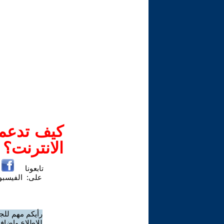
كيف تدعم-
الانترنت؟
تابعونا
على:
الفيسب
رأيكم مهم للج
للاطلاع وإضافة