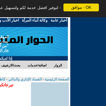
موافق - OK
لتوفير افضل خدمة لكم ولتسهيل عملي
أخبار عامة
-
وكالة أنباء المرأة
-
اخبار الأدب و
الموقع
يسارية
"من أج
حاز ال
إذا لديك
الزوار
اضافة/خدمات
بحث/الارشيف
الصفحة الرئيسية
-
الفساد الإداري والمالي
-
كاظ
تبرعاتكم