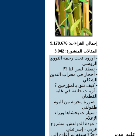
إجمالي القراءات: 9,178,676
المقالات المنشورة: 3,042
-
أوروبا تحت رحمة النووي
الروسي
-
نفطنا ليس لنا !؟!
-
أحجار في محراب التدين
الشكلي
-
كيف نثق بالمؤرخين ؟
-
أزمات خانقة في غابة
القطعان
-
صورة محزنة من البوم
طفولتي
-
سيارات يخشاها وزراء
الإعلام
-
عودة الدواعش: مشروع
عربي - إسرائيلي
عليه مدير
-
جرَّدَ سيفه ثم أعاده إلى