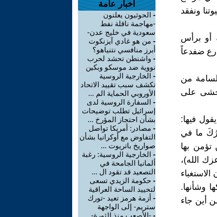
أخبار عامة
تنا ونفقد
-
الحوثيون يعلنون
-مهاجمة ناقلة نفط
سعودية في خليج عدن-
 أو برأس
-
من هو غادي آيزنكوت
أبرز منافسي نتنياهو؟
رع ضفدعاً
-
واشنطن تحشد لحرب
نووية ضد موسكو وبكين
-
الخارجية الروسية
السامة من
تكشف سبب تقييد الاتحاد
يخشى على
الأوروبي الحماية الم ...
-
السفارة الروسية لدى
إسرائيل تطلب توضيحات
قول فيها:
بشأن احتجاز المؤرخ ...
-
مصادر: أمريكا تواصل
ُكَ ما في
التفاوض مع أوكرانيا بشأن
كن تؤمن بها
صواريخ باتريوت ...
-
الخارجية الروسية: رغبة
زك الله)،
ألمانيا الجامحة في
التصعيد قد تقود ال ...
الاستغباء
-
حكومة الزيدي تسعى
ا وشأنها.
لتحييد الساحة العراقية
-
أزمة هرمز تعيد -تورك
ن أين جاء
ستريم- إلى الواجهة
-
-الأصعب منذ الثورة-..