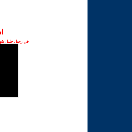
ا‫
في رحيل جليل شهبا