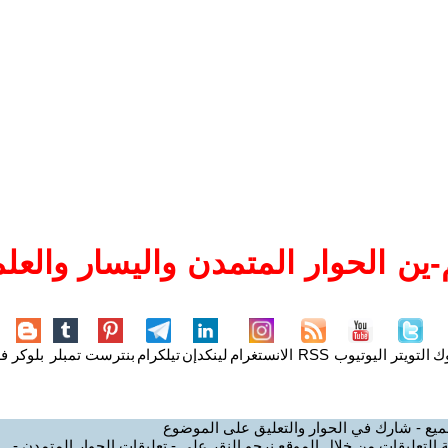
ين الحوار المتمدن واليسار والعلم
وك
التويتر
اليوتيوب
RSS
الانستغرام
لينكدإن
تيلكرام
بنترست
تمبلر
بلوكر
فل
ميع - شارك في الحوار والتعليق على الموضوع
 التعليقات من خلال الموقع نرجو النقر على - تعليقات الحوار المتمدن -