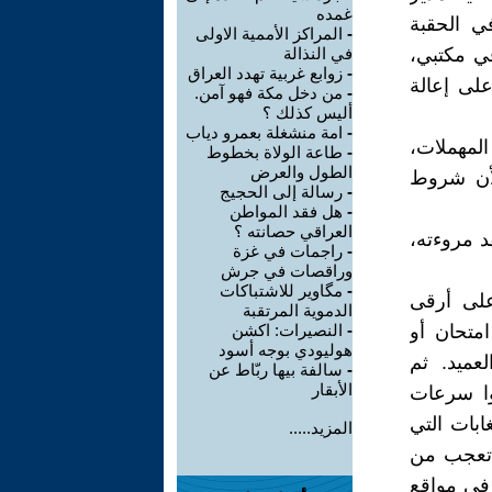
غمده
ي الحقبة
-
المراكز الأممية الاولى
في مكتبي،
في النذالة
-
زوابع غربية تهدد العراق
لى إعالة
-
من دخل مكة فهو آمن.
أليس كذلك ؟
-
امة منشغلة بعمرو دياب
المهملات،
-
طاعة الولاة بخطوط
الطول والعرض
لأن شروط
-
رسالة إلى الحجيج
-
هل فقد المواطن
العراقي حصانته ؟
د مروءته،
-
راجمات في غزة
وراقصات في جرش
-
مگاوير للاشتباكات
على أرقى
الدموية المرتقبة
متحان أو
-
النصيرات: اكشن
هوليودي بوجه أسود
لعميد. ثم
-
سالفة بيها ربّاط عن
الأبقار
وا سرعات
بات التي
المزيد.....
ا تعجب من
 في مواقع