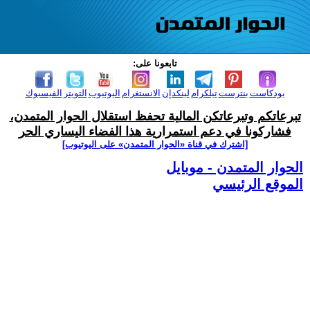
تابعونا على:
بودكاست
بنترست
تيلكرام
لينكدإن
الانستغرام
اليوتيوب
التويتر
الفيسبوك
تبرعاتكم وتبرعاتكن المالية تحفظ استقلال الحوار المتمدن،
فشاركونا في دعم استمرارية هذا الفضاء اليساري الحر
[اشترك في قناة ‫«الحوار المتمدن» على اليوتيوب]
الحوار المتمدن - موبايل
الموقع الرئيسي