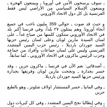
ـ سوف يرسخون الأمن في أوروبا ـ ويمنعون الهجرة ـ
ويمنعون الإسلام السياسي من الأراضي ليس فقط
الفرنسية بل كل دول الاتحاد الأوروبي
و حيث قد صوت ـ حوالي 359 مليون ناخب في جميع
أنحاء أوروبا. وهم يمثلون ٢٧ بلداً، وفي فرنسا أكبر بلد
في الاتحاد الأوروبي ستكون كلمتها من صباح غداً ـ على
لسان السيدة مارين لوبان وعلى لسان رئيس حزبها
السيد جوردان بارديلا ، رئيس حزب اليمين المتشدد
الفرنسي وليس على لسان جماعات وأفراد من جماعة
وحزب الرئيس ماكرون في الاتحاد الأوروبي ـ كما سابقاً.
ـ أصدقائي: نعم الآن في فرنسا ـ ماكرون حزين ، وقد
خسر بجدارة ـ ونجحت مارين لوبان وفريقها بجدارة
ورئيس حزبها السيد جوردان بارديلا.
ـ وفي المانيا ـ خسر المستشار اولاف شلوتز ـ وهو بالطبع
حزين
ـ وفي إيطاليا نجح اليمين المتشدد ـ وفي كل كبريات دول