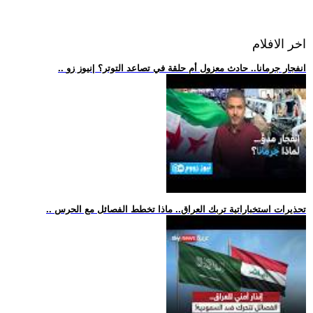
اخر الافلام
.. انفجار جرمانا.. حادث معزول أم حلقة في تصاعد التوتر؟ |نيوز زو
.. تحذيرات استخباراتية تربك العراق.. ماذا تخطط الفصائل مع الحرس