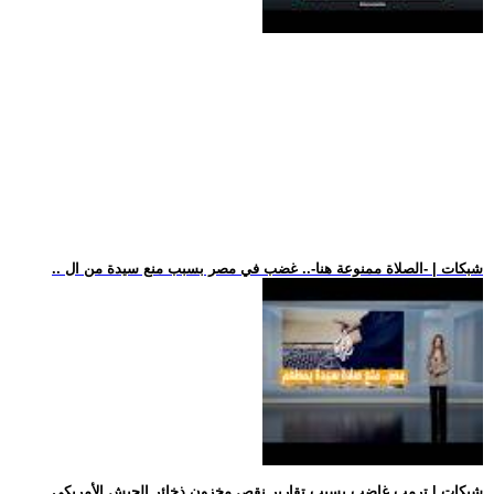
.. شبكات | -الصلاة ممنوعة هنا-.. غضب في مصر بسبب منع سيدة من ال
.. شبكات | ترمب غاضب بسبب تقارير نقص مخزون ذخائر الجيش الأمريكي