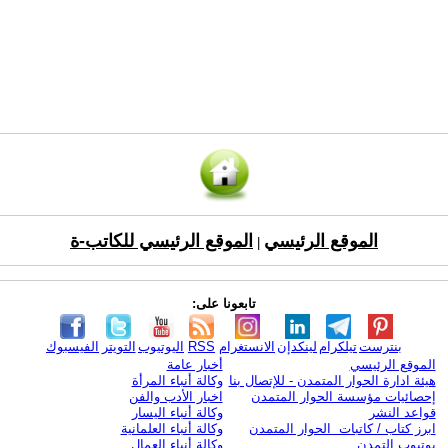
الموقع الرئيسي
الموقع الرئيسي للكاتب-ة
|
تابعونا على:
بنترست
تيلكرام
لينكدإن
الانستغرام
RSS
اليوتيوب
التويتر
الفيسبوك
الموقع الرئيسي
أخبار عامة
هيئة ادارة الحوار المتمدن - للإتصال بنا
وكالة أنباء المرأة
إحصائيات مؤسسة الحوار المتمدن
اخبار الأدب والفن
قواعد النشر
وكالة أنباء اليسار
ابرز كتاب / كاتبات الحوار المتمدن
وكالة أنباء العلمانية
يوتيوب التمدن
وكالة أنباء العمال