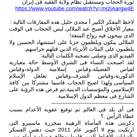
ثورة الحجاب ومستقبل نظام ولاية الفقيه فى إيران
https://www.youtube.com/watch?v=mj2jAargw4E
لاحظ المفكر الكبير أ مجدى خليل هذه المفارقات التالية :
معيار الأخلاق أصبح عند الملالى لبس الحجاب فى الوقت
الذى ىيبحون فيه زواج المتعة!
الملالى يبكون ويلطمون حزنا على استشهاد الحسين ولا
يلطمون على المئات الأبرياء الذين قتلهم حراسهم.
الفيديو الذى وصلنى تصحبه الكلمات التالية:
لقد اصبحت النساء فى الشرق الأوسط حالة معيارية
لقياس الفضيلة،وقياس إسلامية الدولة،وقياس
الذكورية،وقياس الشرف،وقياس تغلغل الإسلام
السياسى.ولهذا اصبح الحجاب قاسما مشتركا بين كافة
الإسلاميين والمؤسسات الدينية،ثم فرض هذه الرؤية على
الشارع فى معظم الدول الإسلامية.
---------------------------------------------
فى أى بلد فى العالم تم توقيع عقوبة الأعدام بسبب
غطاء الرأس .؟
ذكرتنى هذه المأساة الرهيبة بمجزرة ماسبيرو التى
ارتكبت يوم 9 أكتوبر عام 2011 حيث دهس العسكر
بالدبابات الأقباط الذين قاموا بمظاهرة سلمية أمام مبنى