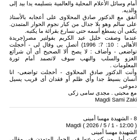
أمام وسائل الأعلام المحلية والعالمية بتسليمه يدا بيد إلى
والديه.
أتفق مع الدكتور صادق المحلاوى على أعجابه بالأستاذ
على سالم وهو بلا جدال من كبار نجوم الحوار المتمدن.
يكفى أن يسطع أسمه حتى نسارع بقرائة ما يكتبه.
عندما وصفت خليل عبد الكريم بفولتير مصر(جريدة
الأهالى : 10: 7: 1996) أتصل بى وقال لى - أخجلت
تواضعى - وأضاف : لا يصح ألا الصحيح أى أن شرأئع
الغزو والسلب والنهب سوف لاتصمد أمام ثورة
المعلومات .
وأنت الدكتور صادق المحلاوى - أخجلت تواضعى- انا
أنسان بسيط جدا وأي ظلم أو فقدان أى قريب يسيل
دموعى.
مع محبتى . مجدى سامى زكى
Magdi Sami Zaki
8 - الشهيدة مهسا أمينى
Magdi ( 2026 / 5 / 1 - 12:00 )
الشهيدة مهسا أمينى
كنت أول من كتب عنها فى الحوار المتمدن فى مقالى