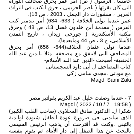
خامسا : الرسول ( ص) أمر عمر بحرق صحائف التوراة
التى كان يقرئها ( ناصر الحزيمى ، حرق الكتب فى التراث
العربى ، منشورات دار الجمل ، 2003 ، ص 18).
عمر عندما تولى الخلافة ( 633- 634) أمر بتدمير كتب
الفرس ( مقدمة أبن خلدون فصل 13، ص 48 ) وحرق
مكتبة الأسكندرية ( جورجى زيدان ، تاريخ التمدن
الأسلامى، ج 3 ، ص 44 ومابعدها).
عندما تولى عثمان الخلافة(644- 656) أمر بحرق
المصاحف التى لاتتفق مع مصحفه .مثلا -الدين عند الله
الحنفية- أصبحت -الدين عند الله الأسلام-
كتاب المصاحف ل أبى داود السجستانى
مع مودتى .مجدى سامى زكى
Magdi Sami Zaki
7 - عندما وصفت خليل عبد الكريم بفولتير مصر
Magdi ( 2022 / 10 / 7 - 19:58 )
شكرا ل. الدكتور صادق المحلاوى (صاحب القلب الكبير)
الذى ساندنى فى ضرورة عودة الطفل شنودة لوالدية
بالتبنى .وكنت قد أقترحت أن يذهب الرئيس السيسى
بالبحث عن هذا الطفل إلى دار الأيتام ثم يقوم بنفسه