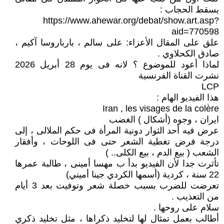
يسقط الحجاب :
https://www.ahewar.org/debat/show.art.asp?
aid=770598
علق على المقال الأعزاء: على سالم ، بارباروسا آكيم ،
صادق الكحلاوي .
لماذا أعود للموضوع ؟ لانه فى يوم 28 أبريل 2026
نشرت القناة الفرنسية
LCP
هذا الفيديو الهام :
Iran , les visages de la colère
ايران ، وجوه (أشكال ) الغضب
عرض فيه أحد الثوار دونية المرأة فى حكم الملالى ، إلى
درجة فرض تغطية الشعر حتى فى اللوحات ، وأفقار
الشعب ( بيع الدم ، بيع الكلى.. )
تأثرت جدا لأن الفيديو بدأ ب مهسا أمينى ، طالبة عمرها
22 سنة ، كردية (أسمها الكردي جينا أميني)
تعرضت للضرب بسبب خصلة شعر وتوفيت بعد 3 أيام
من التعذيب .
سلام على روحها .
أطالب بعمل تمثال لها لتخليد ذكراها ، مثل تخليد ذكري