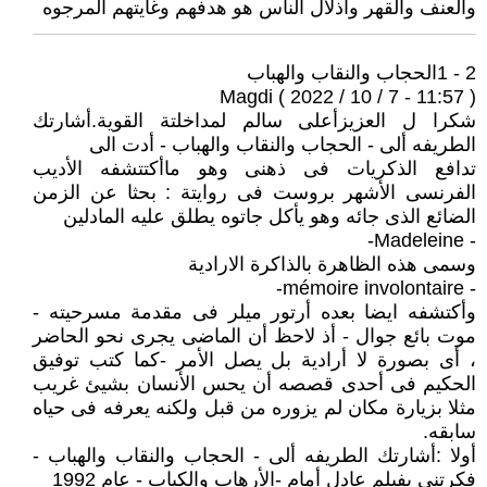
والعنف والقهر واذلال الناس هو هدفهم وغايتهم المرجوه
2 - 1الحجاب والنقاب والهباب
Magdi ( 2022 / 10 / 7 - 11:57 )
شكرا ل العزيزأعلى سالم لمداخلتة القوية.أشارتك
الطريفه ألى - الحجاب والنقاب والهباب - أدت الى
تدافع الذكريات فى ذهنى وهو ماأكتتشفه الأديب
الفرنسى الأشهر بروست فى روايتة : بحثا عن الزمن
الضائع الذى جائه وهو يأكل جاتوه يطلق عليه المادلين
- Madeleine-
وسمى هذه الظاهرة بالذاكرة الارادية
- mémoire involontaire-
وأكتشفه ايضا بعده أرتور ميلر فى مقدمة مسرحيته -
موت بائع جوال - أذ لاحظ أن الماضى يجرى نحو الحاضر
، أى بصورة لا أرادية بل يصل الأمر -كما كتب توفيق
الحكيم فى أحدى قصصه أن يحس الأنسان بشيئ غريب
مثلا بزيارة مكان لم يزوره من قبل ولكنه يعرفه فى حياه
سابقه.
أولا :أشارتك الطريفه ألى - الحجاب والنقاب والهباب -
فكرتنى بفيلم عادل أمام -الأرهاب والكباب - عام 1992