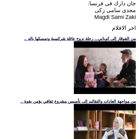
جان دارك فى فرنسا.
مجدى سامى زكى
Magdi Sami Zaki
اخر الافلام
.. من القوقاز إلى كوباني... رحلة نزوح عائلة شركسية وتمسكها باله
.. من مواجهة العادات والتقاليد إلى تأسيس مشروع ثقافي يؤمن بقوة