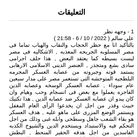
التعليقات
1 - وجهه نظر
على سالم ( 2022 / 10 / 6 - 21:58 )
بالتأكيد انا مع حظر الحجاب والنقاب والهباب تماما فى
مصر المسلوبه الجريحه المعذبه , الاشكاليه فى مصر
ليست بسيطه كما يعتقد البعض , هذا حلف اجرامى
سادى بشع ومتجذر , العنصر الدينى الاسلامى الارهابى
يستمد قوته وجبروته من عصابه العسكر المجرمه
البلطجيه المتوحشه التى تستعمر مصر على مدار سبعين
عام سوداء , عصابه العسكر الوسخه وعصابه الدين
الفاجره يعملوا مع بعض فى انسجام وحب وهيام وان
كان يبدو ان عصابه العسكر ضد عصابه الدين , هذا تكتيك
خبيث وقذر من اجل ان يخدعوا الرأى العام المغفل
ويستمر الوضع المزرى على ماهو عليه , هدف العسكر
هو بقاء الشعب جاهل وسطحى وابله غبى وذلك من اجل
التحكم فيه والاستبداد ويستخدم الدين والشيوخ الكذبه
الفاسدين من اجل هدفه الحقير المنحط , البطش