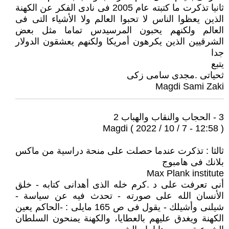
ثانيا تذكرت ما كتبته عام 2005 فى نادى الفكر عن الكهنة
الذين يعظوا الناس لا تحبوا العالم ولا الأشياء التى فى
العالم ولكنهم يحبون المرسيدس تماما مثل بعض
الشرقيين الذين يكرهون أمريكا ولكنهم يعشقون الدولار
جدا
يتبع
ثحياتى .مجدى سامى زكى
Magdi Sami Zaki
3 - الحجاب والنقاب والهباب 2
Magdi ( 2022 / 10 / 7 - 12:58 )
ثالثا : تذكرت عندما حصلت على منحة دراسية من ماكس
بلانك فى هامبوج
Max Plank institute
أنى تعرفت على د .كرم خله الذى أهدانى كتابه - خلق
الأنسان الله على صورته - تحدث فيه عن سياسة -
شيلنى وأشيلك - يقول فى ص 165 مايلى : -الحاكم يعين
الكهنة ويغدق عليهم بالعطايا، والكهنة يمنحون السلطان