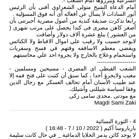
الشرعية ويبرروها امام الشعب -.
أمام الدعاة الشيخ متولى الشعراوى أفتى بأن الرئيس
أنور السادات لأ يسأل عن أفعاله أى أنه فوق المسؤلية .
رابعا تذكرت صديقة كندية من أصول مصرية أخبرتنى بأن
أصغر كاهن مصرى فى كندا يحصل على مرتب شهرى (
من العشور ) يبلغ عشرة آلاف دولار وأضافت
لايوجد حسيب ولا رقيب علي اموال الاقباط ولا الكنائس
ويقضي معظم الاساقفه وقتهم في فسح وسفريات
واستجمام وعلاج بالخارج ولا يجروء احد علي محاسبتهم
---------------------
الشعب القبطى اى المصرى - مسيحين ومسلمين -
مغيب ولايجرؤ أحدا ، كما سبق أن كتبت على فتح فمه إلا
عند طبيب الأسنان أمام تحالف العسكر مع رجال الدين
وفقا لسياسة شيللنى وأشيلك.
مع مودتى .مجدى سامى زكى
Magdi Sami Zaki
4 - الثورة النسائية
بارباروسا آكيم ( 2022 / 10 / 7 - 16:48 )
لا يوجد كائن يدمر الخلايا الدماغية _ في حال كانت سليمة