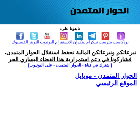
تابعونا على:
بودكاست
بنترست
تيلكرام
لينكدإن
الانستغرام
اليوتيوب
التويتر
الفيسبوك
تبرعاتكم وتبرعاتكن المالية تحفظ استقلال الحوار المتمدن،
فشاركونا في دعم استمرارية هذا الفضاء اليساري الحر
[اشترك في قناة ‫«الحوار المتمدن» على اليوتيوب]
الحوار المتمدن - موبايل
الموقع الرئيسي