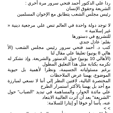
ردا علي الدكتور أحمد فتحي سرور مرة أخري :
الشريعة وحقوق الإنسان
رئيس مجلس الشعب يتطابق مع الإخوان المسلمين
لا توجد دولة واحدة في العالم تنص علي مرجعية دينية «
غير إسلامية »
للتشريع في دستورها
بقلم: عادل جندي
كتب د. أحمد فتحي سرور رئيس مجلس الشعب (الأ
هالي 8 يونيو) تعليقا علي مقال لنا
(الأهالي 10 يونيو) حول الدستور والشريعة. وإذ نشكر له
تكرمه بكتابة مثل هذا التعليق المطول
برغم مسئولياته الجسيمة، ونظرا لأهمية بل حيوية
الموضوع، يهمنا عرض الملاحظات
المختصرة التالية، لافتين النظر إلي أننا لا نسعي لمبارزة
مع أحد بل يهمنا بالأكثر استمرار الطرح
علي مائدة الحوار، والمساهمة في تبديد "الضباب" حول
"الشريعة" بعد أن آثرت الغالبية الابتعاد
عنه، يأسا أو خوفا أو إيثارا للسلامة:
> >