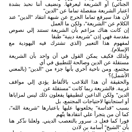
الجنائي) أو الشريعة ليعرفها. ونضيف أننا نحبذ بشدة
اعتبار الشريعة منفصلة تماما عن "الدين"
لأن هذا سيرفع تماما الحرج عن شبهة انتقاد "الدين" عند
الكلام عن "الشريعة"، ولكن ما العمل
إن كانت هناك مزاعم بأن الشريعة تستند إلي نصوص
مقدسة فهي إذن "شريعة دينية" طبقا
لمفهوم هذا التعبير (الذي تشترك فيه اليهودية مع
الإسلام).
ولذلك فكيف يمكن القول في آن واحد بأن الشريعة
مستقلة عن الدين وصالحة للتطبيق في أي
مجتمع، ومن ناحية أخري بأنها جزء من "الدين" (بالمعني
الأشمل)؟
والحقيقة أن هذا التلاعب بالألفاظ يؤدي إلي مواقف
غريبة. فالشريعة ربما كانت "مستقلة عن
الدين" ولكن الداعين لتطبيقها يفعلون ذلك ليس لمزاياها
أو استجابتها لاحتياجات المجتمع، بل
بسبب "قداسة" يخلعونها عليها باعتبارها "شريعة الله"،
كما أن من يتجرأ علي انتقادها يتّهم
فورا كما فعل د. سرور بالتعصب الديني. ولعلنا نذّكر هنا
بأن "الشيخ" أسامة بن لادن