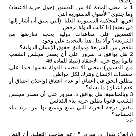
واضحا:
1 ما معني المادة 46 من الدستور (حول حرية الاعتقاد)
وما جدوي "الأصول الدستورية التي
أقرتها المحكمة الدستورية العليا" (التي سبق أن أشار إليها
في بحثه) إذا كانت الدولة ترفض
التصديق علي معاهدات دولية بحجة تعارضها مع
الشريعة؟ وألا يدل هذا بالتحديد علي وجود
تناقض بين الشريعة ومواثيق حقوق الإنسان الدولية؟
2 هل يوافق د. سرور علي أن يصدر مجلس الشعب
قانونا يبيح حرية الاعتقاد (طبقا للمادة 46
من الدستور) بمعني ألا تنصب الدولة نفسها قيما علي
معتقدات الإنسان وتترك لكل مواطن
مطلق الحق في اعتناق أو عدم اعتناق (وإعلان اعتناق أو
عدم اعتناق) ما يشاء؟
3 وبالمناسبة: هل يوافق د. سرور علي أن يصدر مجلس
الشعب قانونا يطلق حرية بناء الكنائس
بنفس درجة الحرية التي تمتع ويتمتع بها من يريد بناء
المساجد؟
<<
(رابعا): يقول د. سرور " زعم صاحب التعليق أن النص