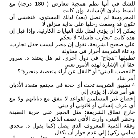
للشك في أنها نظم همجية تتعارض ( 180 درجة) مع
أبسط مبادئ الإنسانية. وإن كانت
المحروسة لم تصل (بعد) لذلك المستوي، فنخشي أن
تكون قد وضعت رجلها علي بداية منزلق لا
يمكن إلا أن يؤدي لمثل تلك النهايات الكارثية. وإذا قيل إن
هذه كانت "تجارب فاشلة" لا تحكم
علي صحيح الشريعة، نقول إن مصر ليست حقل تجارب،
ودعاة الشريعة أحرار في محاولة
تطبيقها "بنجاح" في دول أخري. ثم هل يعتقد د. سرور
حقا أن الإشارة لهذه الأمور تعني
"التعصب الديني" أو "النقل عن آراء متعصبة متحيزة"؟
أمر شاذ
4 تطبيق الشريعة تحت أي حجة في مجتمع متعدد الأديان
هو أمر شاذ، إذ يؤدي إلي
إخضاع غير المسلمين لقواعد لا تتفق مع دياناتهم ولا مع
أي عرف إنساني أو قانوني أو ديني
خارج نطاق الشريعة؛ مثل الحجر علي حرية العقيدة
وحظر التبني، وإرث الأنثي نصف الذكر،
وفقه الذمية المعروف الذي يصل (كما يقول د. مجدي
سامي زكي) إلي عدم جواز أن يكفل