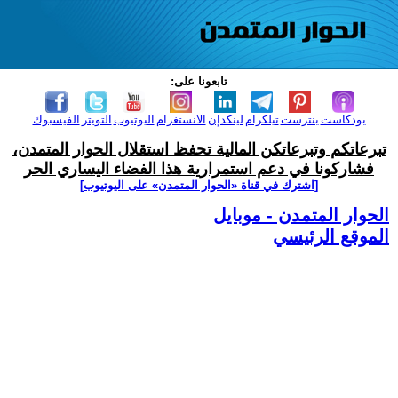
تابعونا على:
بودكاست
بنترست
تيلكرام
لينكدإن
الانستغرام
اليوتيوب
التويتر
الفيسبوك
تبرعاتكم وتبرعاتكن المالية تحفظ استقلال الحوار المتمدن،
فشاركونا في دعم استمرارية هذا الفضاء اليساري الحر
[اشترك في قناة ‫«الحوار المتمدن» على اليوتيوب]
الحوار المتمدن - موبايل
الموقع الرئيسي