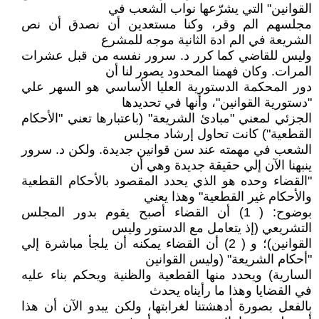
القوانين" التي يشرّعها نواب الشعب في
مجلسهم الم وقر، وكنا مستعدين أن نصدق أن نص
الشريعة في الم ادة الثانية موجه للمشرع
وليس للقاضي كما كرر د. سرور نفسه من قبل عشرات
المرات. وكان فهمنا المحدود يصور لنا أن
دور المحكمة الدستورية العليا الأساسي هو السهر علي
"دستورية القوانين"، وأنها في تحديدها
الجزئي لمعني "مبادئ الشريعة" (باعتبارها تعني "الأحكام
القطعية") كانت تحاول إرشاد مجلس
الشعب في مهمته عند سن قوانين جديدة. ولكن د. سرور
ينبهنا الآن إلي حقيقة جديدة وهي أن
"القضاء وحده هو الذي يحدد المقصود بالأحكام القطعية
والأحكام غير القطعية" وهذا يعني
بوضوح: ( 1) أن القضاء أصبح يقوم بدور المجلس
التشريعي (إذ يتعامل مع الدستور وليس
القوانين)؛ و ( 2) أن القضاء يمكنه أن يلجأ مباشرة إلي
"أحكام الشريعة" (وليس القوانين
السارية) ويحدد منها القطعية والظنية ويحكم بناء عليه
في القضايا وهذا ما رأيناه يحدث
بالفعل بصورة أدهشتنا لغرابتها، ولكن يبدو الآن أن هذا