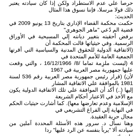
حرصا علي عدم الاستطراد ولكن إذا كان سيادته يعتبر
ذلك قولا مرسلا، فإننا نسوق هذا المثال
الحديث:
حكمت محكمة القضاء الإداري بتاريخ 13 يونيو 2009 في
قضية الم دّعي "ماهر الجوهري"
برفض أحقيته بتغيير ديانته إلي المسيحية في الأوراق
الرسمية. وفي حيثياتها قالت المحكمة أن
(الاتفاقية الدولية للحقوق المدنية والسياسية التي أقرتها
الجمعية العامة للأمم المتحدة في
4 (ليست ملزِمة تماما /8/ 16/12/1966 ، والتي وقعت
عليها جمهورية مصر العربية في 1967
لأن) (قرار رئيس جمهورية مصر العربية رقم 536 لسنة
1981 بالموافقة علي الاتفاقية المشار
إليها (..) أكد أن الموافقة علي تلك الاتفاقية الدولية يكون
مع الأخذ في الاعتبار أحكام الشريعة
الإسلامية وعدم تعارضها معها). كما أشارت حيثيات الحكم
في النهاية إلي الفراغ التشريعي في
مجال حرية العقيدة.
وهنا نسأل د. سرور هذه الأسئلة المحددة آملين من
سيادته ألا "يربأ بنفسه عن الرد عليها" ردا