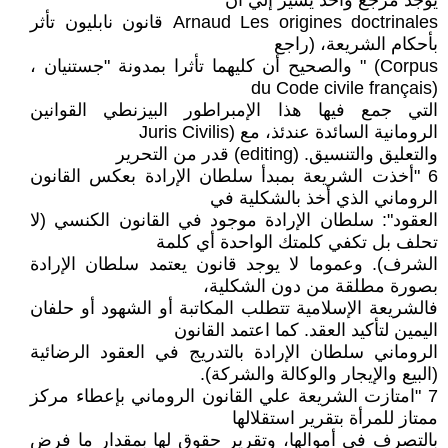
يوجد مرجع واحد يشير إلي أن
Arnaud Les origines doctrinales قانون نابليون تأثر
بأحكام الشريعة، (راجع
Corpus) " والصحيح أن كليهما تأثرا بمدونة "جستنيان ،
(du Code civile français
التي جمع فيها هذا الإمبراطور البيزنطي القوانين
الرومانية السائدة عندئذ، مع (Juris Civilis
والتعليق والتنسيق. (editing) قدر من التحرير
6 "أخذت الشريعة بمبدأ سلطان الإرادة بعكس القانون
الروماني الذي أخذ بالشكلية في
العقود": سلطان الإرادة موجود في القانون الكنسي (لا
تحلف بل تكفي كلمتك الواحدة أي كلمة
الشرف). وعموما لا يوجد قانون يعتمد سلطان الإرادة
بصورة مطلقة من دون الشكلية،
فالشريعة الإسلامية تتطلب المكاتبة أو الشهود أو حلفان
اليمين لتأكيد العقد. كما اعتمد القانون
الروماني سلطان الإرادة بالتدريج في العقود الرضائية
(البيع والإيجار والوكالة والشركة).
7 "امتازت الشريعة علي القانون الروماني بإعطاء مركز
ممتاز للمرأة بتقرير استقلالها
بالتصرف في أموالها، وتقرير حقوق لها بمقدار ما فرض