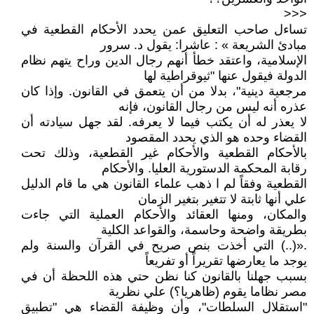
<<<
تساءل صاحب التعليق عمن يحدد الأحكام القطعية في
مبادئ الشريعة » : عاشرا: يقول د. سرور
الإسلامية، واعتقد خطأ أنهم رجال الدين وراح يتهم نظام
الدولة فيقول عنها "ثيوقراطية لها
مرجعية دينية"، بدلا من أن يتعمق في القانون. وإذا كان
عذره أنه ليس من رجال القانون، فإنه
لا يعذر له أن يكتب فيما لا يعرفه. لقد جهل سيادته أن
القضاء وحده هو الذي يحدد المقصود
بالأحكام القطعية والأحكام غير القطعية، وذلك تحت
رقابة المحكمة الدستورية العليا. والأحكام
القطعية وفقاً لم ا ذهب علماء القانون هي ما قام الدليل
علي أنها ثابتة لا تتغير بتغير الزمان
والمكان، ومنها العقائد والأحكام العملية التي جاءت
بطريقة واضحة وحاسمة، والقواعد الكلية
.«(..) التي أخذت بنص صريح في القرآن والسنة ولم
يوجد ما يعارضها تقريراً أو تفريعاً
بسبب جهلنا بالقانون كنا نظن حتي هذه اللحظة أن في
مصر نظاما يقوم (ظاهريا؟) علي نظرية
"استقلال السلطات"، وأن وظيفة القضاء هي "تطبيق