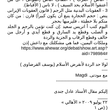
أعتنقوا الأسلام بحد السيف ) ، لا ناس ( الأقباط).
3 - العقوبات البدنية مثل الرجم ( قانون العقوبات الإيرانى
ينص : حجم الحجارة ينبغ أن يكون كبيراً) قارن : من كان
منكم بلا خطيئة ، فليرميها بحجر
اليوم كتب أ اتريس سعيد :إن كنت تؤمن بالرجم و الجلد
و الصلب وقطع يد السارق و قطع أيدي و أرجل من
خالف وقطع الرقاب و الجزية والردة
وملكات اليمين، فما هي مشكلتك مع داعش إذن
https://www.ahewar.org/debat/show.art.asp?
aid=798984#
--
لولا حد الردة لأنقرض الأسلام (يوسف القرضاوى )
----
مع مودتى. Magdi
-----------------------------------
إليكم مقال الأستاذ عادل جندى
____
۲۲ يوليو ۲۰۰۹ « الأهالي »
( (ص ۱