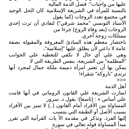
عليها من واجبات": فصل الذمة المالية
بالنسبة للمرأة في الشريعة الإسلامية كان الحل الوحيد
في مجتمع تعدد الزوجات (كما يقول
الأستاذ التونسي "محمد شرفي") لتفادي أن ترث إحدي
الزوجات (بعد وفاة الزوج) جزءا من
ممتلكات زوجة أخري.
باختصار معظم هذه المبادئ المعروفة والمقبولة بصفة
عامة لا داعي لأن يطلق عليها "إسلامية"،
وهي علي أي حال لا تكفي للتغطية علي الجوانب
"المظلمة" من الشريعة، بنفس الطريقة التي لا
يمكن بها أن تعتبر امرأة ذميمة ملكة جمال لمجرد أنها
ترتدي "باروكة" شقراء!
<<<
أهل الذمة
امتازت الشريعة علي القانون الروماني في أنها قامت
علي أساس » : (تاسعا): يقول د. سرور
المساواة بين الأفراد أمام القانون (..) لا تميز بين الأفراد
بسبب الأصل أو الطبقة التي ينتسب
إليها الفرد. ونذكر في مقدمة الآ يات القرآنية التي تقرر
مبدأ المساواة قوله تعالي في سورة