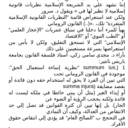
إننا نشهد علي يد الشريعة الإسلامية نظريات قانونية
إسلامية لا نظير لها في » ويقول د. سرور
ولكن عند استعراض قائمة "النظريات القانونية الإسلامية
المتفردة" تلك، .«(..) القانون الروماني
يهيأ للمرء أننا دخلنا في سياق عنتريات "الإعجاز العلمي"
أو "الطب النبوي" أو "الاقتصاد
الإسلامي" التي لا تستحق التعليق، ولكن لا بأس من
استعراضها بسرعة مستعينين علي ذلك
بآراء د. مجدي سامي زكي، أستاذ فلسفة القانون بجامعة
باريس نانتير:
summum ius,) 1 "نظرية إساءة استعمال الحق":
موجودة في القانون الروماني تحت
التي تبين أن الفرد لا يحق له استخدام حقه دون فائدة أو
بقصد مضايقة (summa injura
أو إيذاء الغير (مثل أن يبني حائطا في ملكه ليست له
فائدة ولكنه يحجب الرؤية أو الضوء عن
الجار). بل إنها تبين أن كثرة القوانين قد تصل إلي حد
الانتقاص من العدالة، وكيف أن التمادي
في التحجج ب "الصالح العام" قد يؤدي إلي انتقاص حقوق
الأفراد.