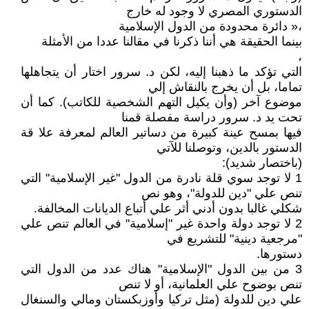
الدستوري المصري لا وجود له خارج
،« دائرة محدودة من الدول الإسلامية
بينما الحقيقة هي أننا ذكرنا في مقالنا عددا من الأمثلة
،
التي تؤكد ما ذهبنا إليه، لكن د. سرور اختار أن يتجاهلها
تماما، بل أن يخرج بالنقاش إلي
موضوع آخر (وأن يكيل التهم الشخصية للكاتب). كما أن
تحت يد د. سرور دراسة مفصلة قمنا
فيها بمسح عينة كبيرة من دساتير العالم لمعرفة علا قة
الدستور بالدين، وتوصلنا للآتي
(باختصار شديد):
1 لا توجد سوي قلة نادرة من الدول "غير الإسلامية" التي
تنص علي "دين للدولة"، وهو نص
شكلي غالبا بدون أدني أثر علي أتباع الديانات المخالفة.
2 لا توجد دولة واحدة غير "إسلامية" في العالم تنص علي
"مرجعية دينية" للتشريع في
دستورها.
3 من بين الدول "الإسلامية" هناك عدد من الدول التي
تنص بوضوح علي العلمانية، أو لا تنص
علي دين للدولة (مثل تركيا وأوزبكستان ومالي والسنغال