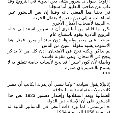
: (أولا): يقول د. سرور بشأن دين الدولة في النرويج وقد
غاب عن صاحب التعليق أننا سجلنا
في بحثنا هذا المعني ذاته وقلنا إن نص الدستور علي
انتماء الدولة إلي دين معين لا يعطل الحرية
.« الدينية لأصحاب الأديان الأخري
نكرر ما قلناه من أننا نري أن د. سرور استند إلي حالة
النرويج النادرة ليقوم باستنتاج عام
يسحبه علي مصر وغيرها، دون سند أو مبرر. فمثل هذا
الأسلوب يشبه مقولة "سين من الناس
لم يذاكر ولكنه نجح في الامتحان. إذن كل من لا يذاكر
ينجح في الامتحان" وهي مقولة فاسدة
وباطلة لأن كون "سين" قد نجح لأسباب خاصة تتعلق به لا
يسمح بالتعميم بأي صورة.
<<<
(ثانيا): يقول سيادته " وكنا نتمني أن يدرك الكاتب أن مصر
كانت ولاية عثمانية تابعة للخلافة
العثمانية وبعد استقلالها وإصدار دستور 1923 نص هذا
الدستور علي أن الإسلام دين الدولة
.« الرسمي، كما ورد ذات النص في الدساتير التالية له
في سنة 1956 إلي سنة 1964