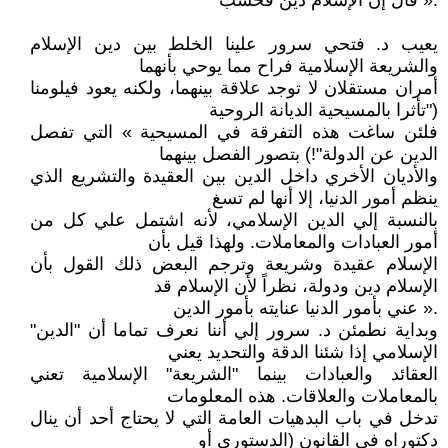
.« قال إن الإسلام دين فحسب
يعيب د. فتحي سرور علينا الخلط بين دين الإسلام
والشريعة الإسلامية فراح مما يوحي بأنهما
أمران مستقلان لا توجد علاقة بينهما، ولكنه يعود فيلومنا
("تأثرا بالمسيحية الديانة الروحية
فلئن ساغت هذه التفرقة في المسيحية » التي تفصل
الدين عن الدولة"!) بتصور الفصل بينهما
والأديان الأخري داخل الدين بين العقيدة والتشريع الذي
ينظم أمور الدنيا، إلا أنها لم تسغ
بالنسبة إلي الدين الإسلامي، لأنه اشتمل علي كل من
أمور العبادات والمعاملات. ولهذا قيل بأن
الإسلام عقيدة وشريعة وترجم البعض ذلك القول بأن
الإسلام دين ودولة، نظراً لأن الإسلام قد
.« عني بأمور الدنيا عنايته بأمور الدين
وبداية نطمئن د. سرور إلي أننا نعرف تماما أن "الدين"
الإسلامي إذا شئنا الدقة والتحديد يعني
العقائد والعبادات بينما "الشريعة" الإسلامية تعني
بالمعاملات والعلاقات. هذه المعلومات
تدخل في باب البدهيات العامة التي لا يحتاج أحد أن ينال
دكتوراه في القانون (الدستوري أو