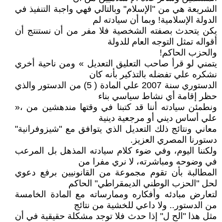
الشريعة هي من "الإسلام" وبالتالي فهي واجبة التنفيذ في
الدولة الإسلامية! وبما أن سيادته لم
يكن يتحدث بصفته الشخصية فلا مفر من أن نستنتج أن
أقواله تمثل التوجه العام للدولة
والحزب الحاكم!
يتمني لو قرأ صاحب التعليق التعديل » ومن ناحية أخري
نشكره علي تفضله بالتذكير بأنه كان
الدستوري سنة 2007 علي المادة ( 5) من الدستور والذي
حظر إقامة أي نشاط سياسي بناء
ونطمئن سيادته أننا قد كتبنا في وقتها مندهشين من ،«
علي أساس ديني أو مرجعية دينية
معاني ونتائج ذلك التعديل الذي يتوافق مع "شيزوفرانية"
دستورنا المصري العزيز.
ولكننا اليوم، وفي ضوء كلام سيادته المذهل بل المرعب
في وضوحه ومباشرته، لا نري مفرا من
المطالبة بأن تقوم مجموعة من القانونيين برفع دعوي
لحل "الحزب الوطني الديمقراطي" الحاكم
لتعارض مبادئه وأفكاره وممارساته مع المادة الخامسة
من الدستور.. ولا داعي للخشية من نتائج
مثل هذا "الح ل" إذا حدث فلا توجد مشكلة حقيقية في أن