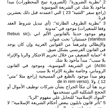
2 "نظرية الضرورة": (الضرورة تبيح المحظورات) مبدأ
مأخوذ بلا شك عن الشريعة الموسوية
(راجع سفر "التثنية" 23 ) التي اعتمدته قبل ذلك بعشرين
قرنا.
3 "نظرية الظروف الطارئة": (أي تبديل شروط العقد
وفقا للمتغيرات) موجود في "مدونة
وهو موجود حديثا بالقانونين الألم اني ،(Rebus sic
stanibus) جستنيان" تحت عنوان
والإيطالي وغيرهما من القوانين الغربية وإن كان يوجد
في القانون الفرنسي بشكل ضيق.
4 "حماية الضعيف من خلال تحريم الاحتكار والربا والإثراء
بلا سبب": مبدأ مأخوذ بلا شك
Actio) عن الشريعة الموسوية، وموجود في القانون
الروماني، وخاصة نظرية الإثراء بلا سبب
وهو مبدأ موجود بالطبع في المسيحية (راجع مثلا "متي"
12 ). ولا .(de in rem verso
نريد هنا أن ننكأ الجراح بشأن شركات توظيف الأموال أو
الحجج الشكلية التي تستخدمها
"البنوك الإسلامية" للتحايل علي مفهوم "الربا".
5 "تأثر قانون نابليون ببعض أحكام الشريعة الإسلامية": لا