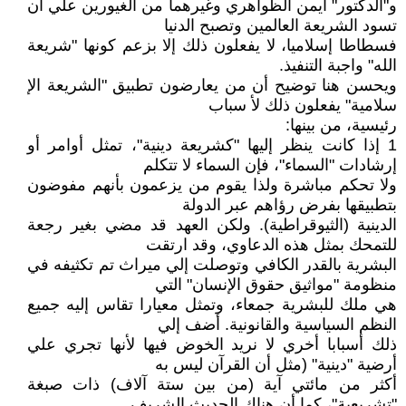
و"الدكتور" أيمن الظواهري وغيرهما من الغيورين علي أن
تسود الشريعة العالمين وتصبح الدنيا
فسطاطا إسلاميا، لا يفعلون ذلك إلا بزعم كونها "شريعة
الله" واجبة التنفيذ.
ويحسن هنا توضيح أن من يعارضون تطبيق "الشريعة الإ
سلامية" يفعلون ذلك لأ سباب
رئيسية، من بينها:
1 إذا كانت ينظر إليها "كشريعة دينية"، تمثل أوامر أو
إرشادات "السماء"، فإن السماء لا تتكلم
ولا تحكم مباشرة ولذا يقوم من يزعمون بأنهم مفوضون
بتطبيقها بفرض رؤاهم عبر الدولة
الدينية (الثيوقراطية). ولكن العهد قد مضي بغير رجعة
للتمحك بمثل هذه الدعاوي، وقد ارتقت
البشرية بالقدر الكافي وتوصلت إلي ميراث تم تكثيفه في
منظومة "مواثيق حقوق الإنسان" التي
هي ملك للبشرية جمعاء، وتمثل معيارا تقاس إليه جميع
النظم السياسية والقانونية. أضف إلي
ذلك أسبابا أخري لا نريد الخوض فيها لأنها تجري علي
أرضية "دينية" (مثل أن القرآن ليس به
أكثر من مائتي آية (من بين ستة آلاف) ذات صبغة
"تشريعية"، كما أن هناك الحديث الشريف