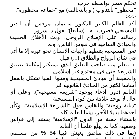
تحكم مصر بواسطة حزب
"محظور" بالتناوب (أو بالتحالف) مع "جماعة محظورة".
<<<
أكد العالم الكبير الدكتور سليمان مرقس أن الدين
المسيحي قصرت ..» : (سابعا): يقول د. سرور
رسالته علي الإصلاح الروحي، وبث الأخلاق الحميدة
والمبادئ السامية في نفوس الناس، ولم
تعن المسيحية بتنظيم واجبات الإنسان نحو غيره إلا ما أتي
في شأن الزواج والطلاق (...) فهل
.« يتعلم منه صاحب التعليق الذي يستكثر إمكانية تطبيق
الشريعة حتي في مجتمع غير إسلامي
والحقيقة أن مبادئ المسيحية ومثلها العليا تشكل بالفعل
أساسا لكثير من المبادئ القانونية في
العالم (دون ادعاء بوجود "شريعة مسيحية"). وعلي أي
حال لا توجد علاقة بين كون المسيحية
"ديانة روحية" والنقاش حول "الشريعة الإسلامية"، وكأن
أحدهما بديلا للآخر، بينما العالم كله
باستثناء حفنة من الدول "الإسلامية" يستند إلي قوانين
وضعية، كما لم يبلغ علمنا أن العالم
(بما في ذلك مناطق يعيش فيها 54 % من مسلمي