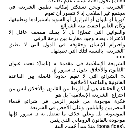
العالم) تحول لغابة بسبب عدم تطبيقه
"الشريعة". ونحن نستكثر إمكانية تطبيق الشريعة في
مجتمع غير إسلامي إذ لا نتصور أن تقوم
كوريا أو تايوان أو البرازيل أو السويد باستيرادها وتطبيقها،
وكأن العالم اختفت منه الشرائع
والقوانين التي تصلح! بل لا يملك منصف عاقل إلا
الاعتراف بعدم وجود مقارنة بين درجة الرقي
واحترام الإنسان وحقوقه في الدول التي لا تطبق
"الشريعة" بالنسبة لتلك التي تطبقها..
<<<
الشريعة الإسلامية في مقدمة » (ثامنا): تحت عنوان
"القانون والأخلاق" يقول د. سرور إن
.« الشرائع التي لا تقيم حدوداً فاصلة بين القاعدة
القانونية والقاعدة الأخلاقية
لكن الحقيقة هي أن الربط بين القانون والأخلاق ليس من
اختراع "الشريعة الإسلامية" بل هو
فكرة موجودة من قديم الزمن في شرائع قدماء
المصريين والبابليين وعلي الأخص في الشريعة
الموسوية، بل وعلي خلاف ما تفضل به د. سرور فإنها
موجودة بالقانون الروماني الذي يثمن
.(bona fides) مثلا مبدأ حُسن النية