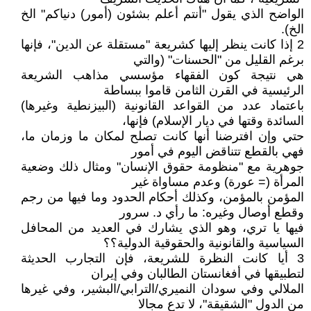
الواضح الذي يقول "أنتم أعلم بشئون (أمور) دنياكم" الخ
الخ).
2 إذا كانت ينظر إليها كشريعة "مستقلة عن الدين"، فإنها
برغم القليل من "الحسنات" (والتي
هي نتيجة كون الفقهاء مؤسسي مذاهب الشريعة
الرئيسية في القرن الثامن قاموا ببساطة
باعتماد عدد من القواعد القانونية (البيزنطية وغيرها)
السائدة وقتها في ديار الإسلام) فإنها،
حتي وإن افترضنا أنها كانت تصلح لمكان ما وزمان ما،
فهي بالقطع تتناقض اليوم في أمور
جوهرية مع "منظومة حقوق الإنسان" ومثال ذلك وضعية
المرأة (= عورة) وعدم مساواة غير
المؤمن بالمؤمن، وكذلك أحكام الحدود وما فيها من رجم
وقطع أوصال وغيره: ما رأي د. سرور
فيها يا تري، وهو الذي يشارك في العديد من المحافل
السياسية والقانونية والحقوقية الدولية؟؟
3 أيا كانت النظرة للشريعة، فإن التجارب الحديثة
لتطبيقها في أفغانستان الطالبان وفي إيران
الملالي وفي سودان النميري/الترابي/البشير، وفي غيرها
من الدول "الشقيقة"، لا تدع مجالا