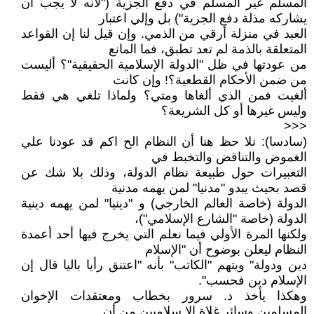
المسلم غير المسلم في دفع الجزية ("لأنه لا يجب أن
يشاركه مذلة دفع الجزية") بل وإلي اعتبار
العبد في منزلة أرقي من الذمي. وإن قيل لنا إن القواعد
المتعلقة بالذمة لم تعد تطبق، فما المانع
من عودتها في ظل "الدولة الإسلامية الحقيقية"؟ أليست
من ضمن الأحكام القطعية؟! وإن كانت
ألغيت فمن الذي ألغاها ومتي؟ ولماذا تلغي هي فقط
وليس غيرها أو كل الشريعة؟
<<<
(سادسا): نلا حظ هنا أن النظام الح اكم قد عودنا علي
الغموض والتناقض والتخبط في
التعبيرات حول طبيعة نظام الدولة، وذلك بلا شك عن
قصد بحيث يبدو "مدنيا" لمن يهمه مدنية
الدولة (خاصة العالم الخارجي) و "دينيا" لمن يهمه دينية
الدولة (خاصة "الشارع الإسلامي")،
ولكنها المرة الأولي فيما نعلم التي يخرج فيها أحد أعمدة
النظام ليعلن بوضوح أن "الإسلام
دين ودولة" ويتهم "الكاتب" بأنه "اعتنق رأيا باليا قال إن
الإسلام دين فحسب".
وهكذا يأخذ د. سرور بخطاب ومعتقدات الإخوان
المسلمين وسائر غلاة الإ سلاميين من أن