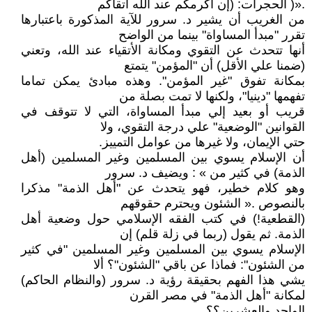
.«( الحجرات: (إن أكرمكم عند الله أتقاكم
من الغريب أن يشير د. سرور للآية المذكورة باعتبارها
تقرر "مبدأ المساواة" بينما من الواضح
أنها تتحدث عن التقوي ومكانة الأتقياء عند الله، وتعني
(ضمنا علي الأقل) أن "المؤمن" يتمتع
بمكانة تفوق "غير المؤمن". وهذه مبادئ يمكن تماما
تفهمها "دينيا"، ولكنها لا تمت بصلة من
قريب أو بعيد إلي مبدأ المساواة، التي لا تتوقف في
القوانين "الوضعية" علي درجة التقوي، ولا
حتي الإيمان، ولا غيرها من عوامل التمييز.
أن الإسلام يسوي بين المسلمين وغير المسلمين (أهل
الذمة) في كثير من » : ويضيف د. سرور
وهو كلام خطير، فهو يتحدث عن "أهل الذمة" مذكرا
بالنصوص .« الشئون ويحترم حقوقهم
(القطعية!) في كتب الفقه الإسلامي حول وضعية أهل
الذمة. ثم يقول (ربما في زلة قلم) إن
الإسلام يسوي بين المسلمين وغير المسلمين "في كثير
من الشئون": فماذا عن باقي "الشئون"؟ ألا
يشي هذا الفهم بحقيقة رؤية د. سرور (والنظام الحاكم)
لمكانة "أهل الذمة" في مصر القرن
الواحد والعشرين؟؟