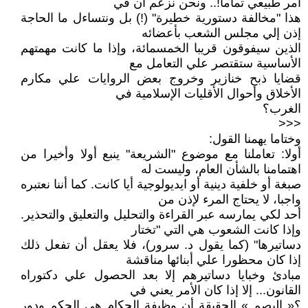
أمر طبيعي تماما!.. ونحن نزعم أن في
هذا "مخالفة دستورية خطيرة" (!) بل ونتساءل ما الحاجة
إذن إلي مجلس الشعب بأعضائه
الذين سيفوقون قريبا الخمسمائة، وإذا ما كانت مهمتهم
الأساسية ستقتصر علي التعامل مع
قضايا ذبح خنازير وخروج بعض الروايات علي مكارم
الأخلاق وأحوال الأقليات الإسلامية في
الغرب؟
<<<
وختاما يهمنا القول:
أولا: تعاملنا مع موضوع "الشريعة" ينبع أولا وأخيرا من
اهتمامنا بالشأن العام، وليست له
صبغة أو خلفية دينية أو ايديولوجية أيا كانت. كما أننا نعتبره
واجبا، لا يحتاج المرء لإذن من
أحد لكي يمارسه عبر القراءة والتحليل والتعليق والتحذير.
وإذا كانت الشعوب هي التي "تختار
دساتيرها" (كما يقول د. سرور)، فلا يعقل أن تفعل ذلك
إذا كان محظورا علي أبنائها مناقشة
مبادئ وخبايا دساتيرهم إلا بعد الحصول علي دكتوراه
القانون... إلا إذا كان الأمر يعني في
؟« البصم » الحقيقة أن وظيفة الحكام هي الحكم ودور