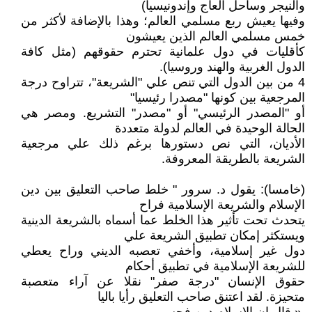
والنيجر وساحل العاج وإندونيسيا)
وفيها يعيش ربع مسلمي العالم؛ وهذا بالإضافة لأكثر من
خمس مسلمي العالم الذين يعيشون
كأقليات في دول علمانية تحترم حقوقهم (مثل كافة
الدول الغربية والهند وروسيا).
4 من بين الدول التي تنص علي "الشريعة"، تتراوح درجة
المرجعية بين كونها "مصدرا رئيسيا"
أو "المصدر الرئيسي" أو "مصدر" التشريع. ومصر هي
الحالة الوحيدة في العالم لدولة متعددة
الأديان، التي نص دستورها برغم ذلك علي مرجعية
الشريعة بالطريقة المعروفة.
(خامسا): يقول د. سرور " خلط صاحب التعليق بين دين
الإسلام والشريعة الإسلامية فراح
يتحدث تحت تأثير هذا الخلط عما أسماه بالشريعة الدينية
ويستكثر إمكان تطبيق الشريعة علي
دول غير إسلامية، وأخفي تعصبه الديني وراح يعطي
للشريعة الإسلامية في تطبيق أحكام
حقوق الإنسان "درجة صفر" نقلا عن آراء متعصبة
متحيزة. لقد اعتنق صاحب التعليق رأيا باليا