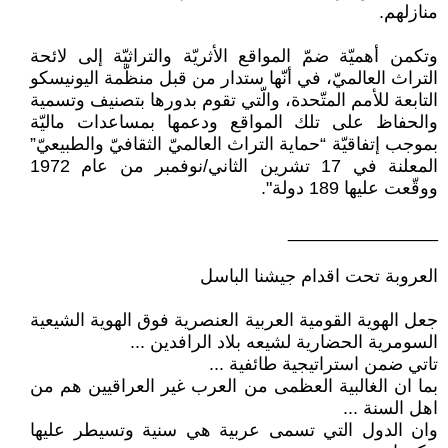
منازلهم.
وتكمن أهميّة ضمّ المواقع الأثريّة والتراثيّة إلى لائحة
التراث العالميّ، في أنّها ستدار من قبل منظّمة اليونيسكو
التابعة للأمم المتّحدة، والّتي تقوم بدورها بتصنيف وتسمية
والحفاظ على تلك المواقع ودعمها بمساعدات ماليّة
بموجب إتفاقيّة “حماية التراث العالميّ الثقافيّ والطبيعيّ”
المعلنة في 17 تشرين الثاني/نوفمبر من عام 1972
ووقّعت عليها 189 دولة".
_______________
العروبة تحت اقدام جيشنا الباسل
جعل الهوية القومية العربية العنصرية فوق الهوية الشيعية
السومرية الحضارية لشيعه بلاد الرافدين ...
تاتي ضمن استراتيجية طائفية ...
بما ان الغالبية العظمى من العرب غير العراقيين هم من
اهل السنة ...
وان الدول التي تسمى عربية هي سنية وتسيطر عليها