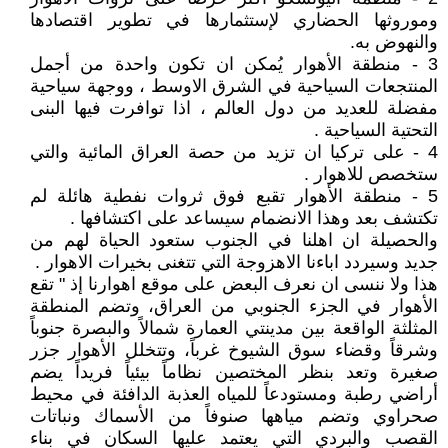
وموروثها الحضاري لإستثمارها في تطوير اقتصادها
والنهوض به.
3 - منطقة الأهوار يُمكن ان تكون واحدة من أجمل
المنتجعات السياحية في الشرق الاوسط ، ووجهة سياحية
مفضلة للعديد من دول العالم ، اذا توافرت فيها البنى
التحتية السياحية .
4 - على تركيا ان تزيد من حصة العراق المائية والتي
ستخصص للاهوار .
5 - منطقة الأهوار تقبع فوق ثروات نفطية هائلة لم
تكتشف بعد وهذا الانضمام سيساعد على اكتشافها .
والحصيلة ان اهلنا في الجنوب ستعود الحياة لهم من
جديد وسيردد اباءنا الاهزوجة التي تتغنى بخيرات الاهوار .
هذا ولا ننسى ان نعرف البعض على موقع اهوارنا إذ " تقع
الأهوار في الجزء الجنوبي من العراق، وتضم المنطقة
المثلثة الواقعة بين مدينتي العمارة شمالاً والبصرة جنوباً
وشرقاً وقضاء سوق الشيوخ غرباً، وتتخلل الأهوار جزر
صغيرة وتعد بنظر المختصين نظاماً بيئياً فريداً يضم
أراضي رطبة ومستودعاً للمياه العذبة الدافئة في محيط
صحراوي وتضم مياهها صنوفاً من الأسماك ونباتات
القصب والبردي التي يعتمد عليها السكان في بناء