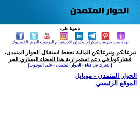
تابعونا على:
بودكاست
بنترست
تيلكرام
لينكدإن
الانستغرام
اليوتيوب
التويتر
الفيسبوك
تبرعاتكم وتبرعاتكن المالية تحفظ استقلال الحوار المتمدن،
فشاركونا في دعم استمرارية هذا الفضاء اليساري الحر
[اشترك في قناة ‫«الحوار المتمدن» على اليوتيوب]
الحوار المتمدن - موبايل
الموقع الرئيسي