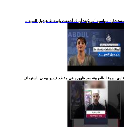
.. مستشارة سياسية أمريكية: أيباك أخفقت بإسقاط عبدول السيد
.. فادي بدرية لـ-العربية- بعد ظهوره في مقطع فيديو يوحي باستهداف