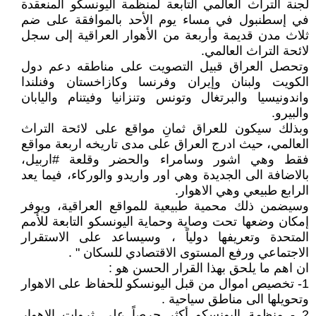
لجنة التراث العالمي التابعة لمنظمة اليونسكو المنعقدة
في إسطنبول في مساء يوم الأحد بالموافقة على ضم
ثلاث مدن قديمة وأربعة من الأهوار العراقية إلى سجل
لائحة التراث العالمي.
وتحصل العراق قبيل التصويت على مناطقه دعم دول
الكويت ولبنان وإيران وفرنسا وكازاخستان وفنلندا
واندونيسيا والبرتغال وتونس وتنزانيا وفيتنام واليابان
والبيرو.
وبذلك سيكون للعراق ثمانِ مواقع على لائحة التراث
العالمي، حيث ادرج العراق على مدى تاريخه اربعة مواقع
فقط وهي اشور وسامراء والحضر وقلعة #اربيل،
بالاضافة الى الجديدة وهي اور واريدو والوركاء، فيما يعد
الرابع طبيعي وهي الاهوار.
وسيضمن ذلك محمية طبيعية للمواقع العراقية، ويوفر
إمكان وضعها تحت وصاية وحماية اليونسكو التابعة للأمم
المتحدة وتعريفها دولياً ، وسيساعد على الاستقرار
الاجتماعي ورفع المستوى الاقتصادي للسكان " .
ان اهم ما يلحق بهذا القرار الحسن هو :
1- تخصيص اموال من قبل اليونسكو للحفاظ على الاهوار
وتحويلها الى مناطق سياحية .
2 - منظمة اليونسكو أكثر حرصاً على ثروات الاهوار