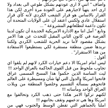
واضاف " انني لا ارى عودتهم بشكل طوعي الى بغداد ولا
ارى احد يتهيأ لاجبارهم على العودة مرة أخرى لكن هذا
القرار بالاساس هو قرار الشعب الكردي لأنه كأي قرار
استقلال عادي ولكنني اعتقد أن على الولايات المتحدة أن
تكون داعمة لتطلعاتهم المشروعة " ...
وتابع " آمل اننا مع الادارة الامريكية الجديدة أن تكون لدينا
الفرصة في كانون الثاني المقبل للتحدث عن هذا الامر
بشكل مقصود لأننا نريد الحرية للشعب الكردي ولكننا
نريدها ضمن منطقة مستقرة لكي يستطيعوا الاستفادة
من هذا الاستقرار" .
أقول :
ليس امام امريكا الا دعم خيارات الكرد لانهم لم يلقوا اي
تجاوب ملحوظ من قبل القوى الحاكمة بالعراق الواحد !!!
ليت الساسة الذين حكموا هذا المسخ المسمى عراق
فاتحوا امريكا والدول التي لها شأن ومسيطرة على العالم
فاتحوهم بمسألة التقسيم وخلصوا المنطقة من ويلات
العراق الواحد ومأساته !!!
لكنهم تركوا الامر هكذا حتى ذهب الكرد وتحالفوا مع
امريكا وها هي تدعمهم وتقف بجانبهم !!!
املنا بالجماهير التي تقطن الوسط والجنوب فهي من