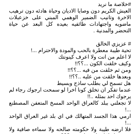
#خلاصة ما نريد
العيش الكريم دون وصايا الاديان وحياة هادئه دون ترهيب
الاخرة وتانيب الضمير الوهمي المبني على خزعبلات
ماضويه واجتهادات طائفيه بعيده كل البعد عن حياة
التحضر والمدنية .
# عزيزي الخالق
‏تحية طيبة معطرة بالحب والمودة والاحترام ...!
‏لا اعلم من انت ولا اعرف كينونتك
‏وكيف خلقت الكون ...؟؟!!
‏ومن ثم خلقت من فيه ...؟؟!!
‏وبعدها خلقت من عليه ..؟؟!!
‏هل تسمح لي بطلب ساذج وبسيط
‏عندما تفكر ان تخلق كونا اخرا لو سمحت ارجوك رجاء لم
يرجوك احد بمثله ..!!
‏لا تجعلني ببلد كالعراق الواحد المسخ المتعفن المصطنع
...!
‏ارمي هذا الجسد المتهالك في اي بلد غير العراق الواحد
...!
‏فلا ارضه طيبة ولا حكومته صالحه ولا سماءه صافية ولا