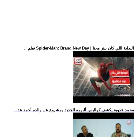
.. فيلم Spider-Man: Brand New Day | البداية اللي كان بيتر محتا
.. محمد عدوية يكشف كواليس ألبومه الجديد ومشروع عن والده أحمد عد