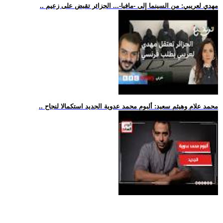
.. مهدي لعريبي: من السينما إلى -مافيا-... الجزائر تقبض على زعيم
.. محمد علام وهيثم سعيد: ألبوم محمد عدوية الجديد استكمالا لنجاح