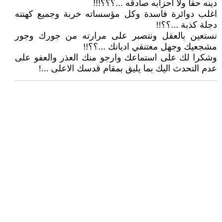
دينه حقا ولا احزابه صادقه ...؟؟؟!!!
‏اغلب دوائرة فاسدة وكل مؤسساته خربة وجميع كهنته
دجلة كذبة ...؟؟!!
‏نستعين بالعقل ونتصبر على مرارته من جورك وجور
مشجعيك وجهل معتنقي اديانك ...؟؟!!
‏وشكرا لك على استماعك وارجو منك العذر والعفو على
عدم التحدث اليك بما يليق بمقام قدسك الاعلى ...!