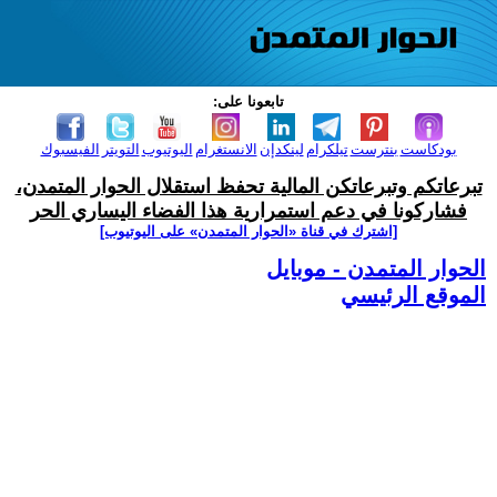
تابعونا على:
بودكاست
بنترست
تيلكرام
لينكدإن
الانستغرام
اليوتيوب
التويتر
الفيسبوك
تبرعاتكم وتبرعاتكن المالية تحفظ استقلال الحوار المتمدن،
فشاركونا في دعم استمرارية هذا الفضاء اليساري الحر
[اشترك في قناة ‫«الحوار المتمدن» على اليوتيوب]
الحوار المتمدن - موبايل
الموقع الرئيسي