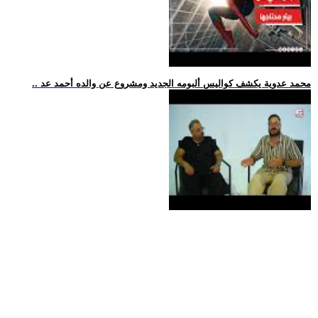
.. محمد عدوية يكشف كواليس ألبومه الجديد ومشروع عن والده أحمد عد