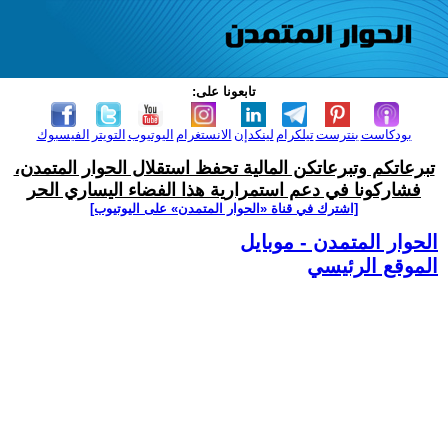
تابعونا على:
بودكاست
بنترست
تيلكرام
لينكدإن
الانستغرام
اليوتيوب
التويتر
الفيسبوك
تبرعاتكم وتبرعاتكن المالية تحفظ استقلال الحوار المتمدن،
فشاركونا في دعم استمرارية هذا الفضاء اليساري الحر
[اشترك في قناة ‫«الحوار المتمدن» على اليوتيوب]
الحوار المتمدن - موبايل
الموقع الرئيسي