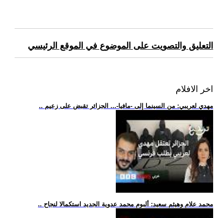
التعليق والتصويت على الموضوع في الموقع الرئيسي
اخر الافلام
.. مهدي لعريبي: من السينما إلى -مافيا-... الجزائر تقبض على زعيم
.. محمد علام وهيثم سعيد: ألبوم محمد عدوية الجديد استكمالا لنجاح