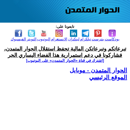
تابعونا على:
بودكاست
بنترست
تيلكرام
لينكدإن
الانستغرام
اليوتيوب
التويتر
الفيسبوك
تبرعاتكم وتبرعاتكن المالية تحفظ استقلال الحوار المتمدن،
فشاركونا في دعم استمرارية هذا الفضاء اليساري الحر
[اشترك في قناة ‫«الحوار المتمدن» على اليوتيوب]
الحوار المتمدن - موبايل
الموقع الرئيسي