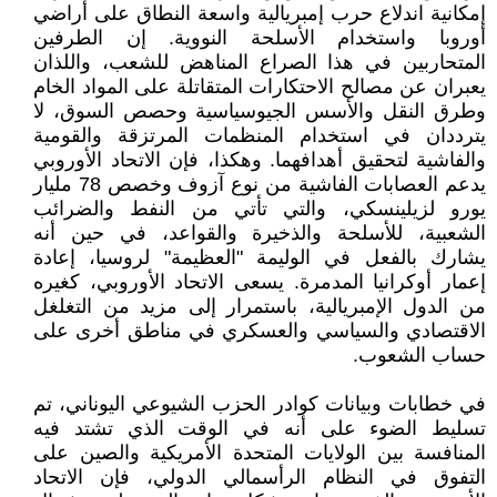
إمكانية اندلاع حرب إمبريالية واسعة النطاق على أراضي
أوروبا واستخدام الأسلحة النووية. إن الطرفين
المتحاربين في هذا الصراع المناهض للشعب، واللذان
يعبران عن مصالح الاحتكارات المتقاتلة على المواد الخام
وطرق النقل والأسس الجيوسياسية وحصص السوق، لا
يترددان في استخدام المنظمات المرتزقة والقومية
والفاشية لتحقيق أهدافهما. وهكذا، فإن الاتحاد الأوروبي
يدعم العصابات الفاشية من نوع آزوف وخصص 78 مليار
يورو لزيلينسكي، والتي تأتي من النفط والضرائب
الشعبية، للأسلحة والذخيرة والقواعد، في حين أنه
يشارك بالفعل في الوليمة "العظيمة" لروسيا، إعادة
إعمار أوكرانيا المدمرة. يسعى الاتحاد الأوروبي، كغيره
من الدول الإمبريالية، باستمرار إلى مزيد من التغلغل
الاقتصادي والسياسي والعسكري في مناطق أخرى على
حساب الشعوب.
في خطابات وبيانات كوادر الحزب الشيوعي اليوناني، تم
تسليط الضوء على أنه في الوقت الذي تشتد فيه
المنافسة بين الولايات المتحدة الأمريكية والصين على
التفوق في النظام الرأسمالي الدولي، فإن الاتحاد