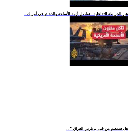
.. عبر الخريطة التفاعلية.. تفاصل أزمة الأسلحة والذخائر في أمريك
.. هل سمعتم من قبل بـ-باربي العراق-؟