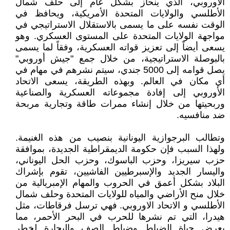
الأوروبي، الذي ينحاز بشكل عام إلى حلف شمال
الأطلسي والولايات المتحدة الأمريكية، ويحافظ في
الوقت نفسه على ما يسمى بالاستقلال الاستراتيجي في
مواجهة الولايات المتحدة على المستوى العسكري. وهو
يسعى أيضاً إلى تعزيز قواته العسكرية، وفقاً لما يسمى
بالبوصلة الاستراتيجية، من خلال جمع "جيش أوروبي"
يصل قوامه إلى 5000 جندي، سيتم نشرهم في مهام في
أي مكان في العالم. وبهذه الطريقة، يسعى الاتحاد
الأوروبي إلى إفادة مجموعاته العسكرية والصناعية
وربحيتها من خلال إنشاء ممرات طاقة وتجارية مربحة
ضد منافسيه.
وتطالب البرجوازية اليونانية بنصيب من هذه الغنيمة.
ولهذا السبب فإن حكومة الديمقراطية الجديدة، بموافقة
حزب سيريزا، وحزب الباسوك، وحزب الحل اليوناني،
واليسار الجديد والإسبرطيين الفاشيين، تقوم بإشراك
البلاد بشكل أعمق في الحروب والمهام الإمبريالية من
خلال منح الأراضي والمياه للولايات المتحدة وحلف شمال
الأطلسي و الاتحاد الاوروبي. فهي ترسل فرقاطات، مثل
هيدرا، التي تم نشرها للحرب في البحر الأحمر، مما
يعرض حياة الضباط وضباط الصف والبحارة لخطر