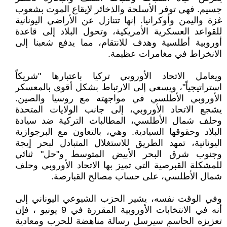
جسيم. فهي توفر الأسلحة والذخائر لإيقاع الموت بشعوب
غزة واليمن وأوكرانيا. إنها تتنازل عن الأراضي اليونانية
للقواعد العسكرية الأمريكية، وتحول البلاد إلى قاعدة
أوروبية أطلسية وهدف للانتقام، مما يدفع شعبنا إلى
الانخراط في مغامرات عظيمة.
ويعامل الاتحاد الأوروبي تركيا باعتبارها "شريكاً
استراتيجياً"، ويسعى إلى الارتباط بشكل أقوى بالمعسكر
الأوروبي الأطلسي في مواجهته مع روسيا والصين.
يشجع الاتحاد الأوروبي، إلى جانب الولايات المتحدة
وحلف شمال الأطلسي، المطالبات التركية ضد سيادة
البلاد وحقوقها السيادية. وهي، بالتعاون مع البرجوازية
اليونانية، تمهد الطريق للاستغلال المتبادل لبحر إيجة
وجنوب شرق البحر الأبيض المتوسط و"حل" ثنائي
للمشكلة القبرصية التي تميز بها الاتحاد الأوروبي وحلف
شمال الأطلسي، على حساب مصالح القبارصة.
وفي الوقت نفسه، يشير الحزب الشيوعي اليوناني إلى
أنه في الانتخابات الأوروبية المقررة في 9 يونيو ، فإن
تعزيزه الحاسم سيرسل رسالة مناهضة للحرب ومعادية