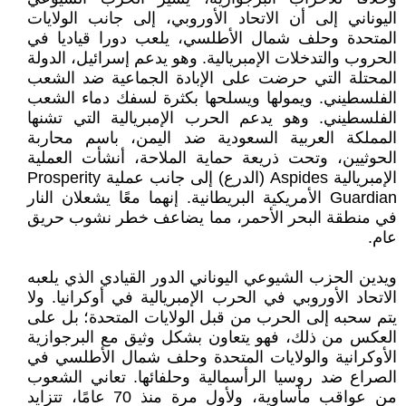
اليوناني إلى أن الاتحاد الأوروبي، إلى جانب الولايات
المتحدة وحلف شمال الأطلسي، يلعب دورا قياديا في
الحروب والتدخلات الإمبريالية. وهو يدعم إسرائيل، الدولة
المحتلة التي حرضت على الإبادة الجماعية ضد الشعب
الفلسطيني. ويمولها ويسلحها بكثرة لسفك دماء الشعب
الفلسطيني. وهو يدعم الحرب الإمبريالية التي تشنها
المملكة العربية السعودية ضد اليمن، باسم محاربة
الحوثيين، وتحت ذريعة حماية الملاحة، أنشأت العملية
الإمبريالية Aspides (الدرع) إلى جانب عملية Prosperity
Guardian الأمريكية البريطانية. إنهما معًا يشعلان النار
في منطقة البحر الأحمر، مما يضاعف خطر نشوب حريق
عام.
ويدين الحزب الشيوعي اليوناني الدور القيادي الذي يلعبه
الاتحاد الأوروبي في الحرب الإمبريالية في أوكرانيا. ولا
يتم سحبه إلى الحرب من قبل الولايات المتحدة؛ بل على
العكس من ذلك، فهو يتعاون بشكل وثيق مع البرجوازية
الأوكرانية والولايات المتحدة وحلف شمال الأطلسي في
الصراع ضد روسيا الرأسمالية وحلفائها. تعاني الشعوب
من عواقب مأساوية، ولأول مرة منذ 70 عامًا، تتزايد