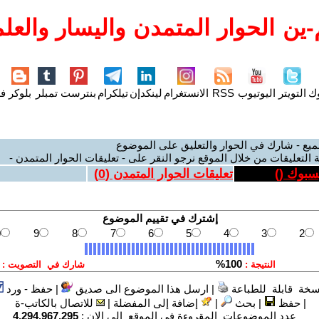
ين الحوار المتمدن واليسار والعلم
وك
التويتر
اليوتيوب
RSS
الانستغرام
لينكدإن
تيلكرام
بنترست
تمبلر
بلوكر
فل
ميع - شارك في الحوار والتعليق على الموضوع
 التعليقات من خلال الموقع نرجو النقر على - تعليقات الحوار المتمدن -
يسبوك (
)
تعليقات الحوار المتمدن (
0
)
سخة قابلة للطباعة
|
ارسل هذا الموضوع الى صديق
|
حفظ - ورد
|
حفظ
|
بحث
|
إضافة إلى المفضلة
|
للاتصال بالكاتب-ة
عدد الموضوعات المقروءة في الموقع الى الان :
4,294,967,295