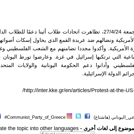
في يوم الجمعة 27/4/24، تظاهرت اتحادات طلاب أثينا دعمًا للطلاب
لأمريكية ونضالهم ضد عربدة القمع الذي يحاول إسكات أصواته
ة الأمريكية. وأكدوا مجددا تضامنهم مع الشعب الفلسطيني وغ
جماعية التي ترتكبها إسرائيل في غزة. وعارضوا تورط اليونان
سطيني وأدانوا دعم الحكومة اليونانية والولايات المتحدة
رائم الدولة الإسرائيلية.
/
http://inter.kke.gr/en/articles/Protest-at-the-
_اليوناني (هاشتاغ)
Communist_Party_of_Greece#
موضوع إلى لغات أخرى -
ate the topic into other languages