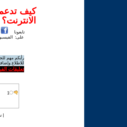
كيف تدعم-
الانترنت؟
تابعونا
على:
الفيسب
رأيكم مهم للج
للاطلاع وإضافة
تعليقات الف
|
ن