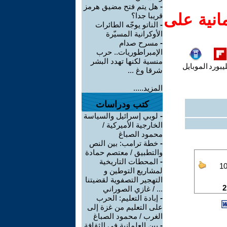
-
هل يتم فتح مضيق هرمز
انية على
قريبا جدا؟
-
الناتو يوجّه الطائرات
الأوكرانية المسيّرة
-
مسرح صدام
الإمبراطوريات.. حرب
منسية لكنها تهدد البشر
يبورد
الموبايل
شرقا وغ ...
المزيد.....
كتب ودراسات
-
لوبي إسرائيل والسياسة
الخارجية الأميركية /
محمود الصباغ
-
خطة ترامب: بين النص
والتطبيق / معتصم حمادة
-
المحطات التاريخية
لمشاريع التوطين و
التهجير التصفوية لقضيتنا
... / غازي الصوراني
-
إبادة التعليم: الحرب
على التعليم من غزة إلى
الغرب / محمود الصباغ
-
بين العلمانية في الثقافة