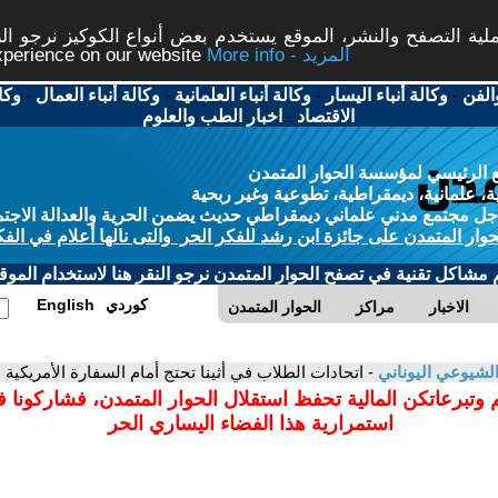
ة التصفح والنشر، الموقع يستخدم بعض أنواع الكوكيز نرجو النق
More info - المزيد
experience on our website
الفن
-
وكالة أنباء اليسار
-
وكالة أنباء العلمانية
-
وكالة أنباء العمال
-
وكا
الاقتصاد
-
اخبار الطب والعلوم
 الرئيسي لمؤسسة الحوار المتمدن
، علمانية، ديمقراطية، تطوعية وغير ربحية
ل مجتمع مدني علماني ديمقراطي حديث يضمن الحرية والعدالة الاجتم
حوار المتمدن على جائزة ابن رشد للفكر الحر والتى نالها أعلام في الفك
م مشاكل تقنية في تصفح الحوار المتمدن نرجو النقر هنا لاستخدام الموقع
كوردي
English
الاخبار
مراكز
الحوار المتمدن
لشيوعي اليوناني
- اتحادات الطلاب في أثينا تحتج أمام السفارة الأمريكية
 وتبرعاتكن المالية تحفظ استقلال الحوار المتمدن، فشاركونا 
استمرارية هذا الفضاء اليساري الحر