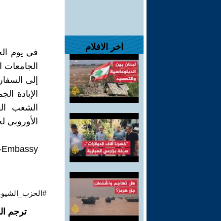
اخر الافلام
الجامعات ا
إلى السفار
الإبادة ال
الشعب الفل
الأوروبي لج
US-Embassy
#الحزب_الشيوعي
ترجم ال