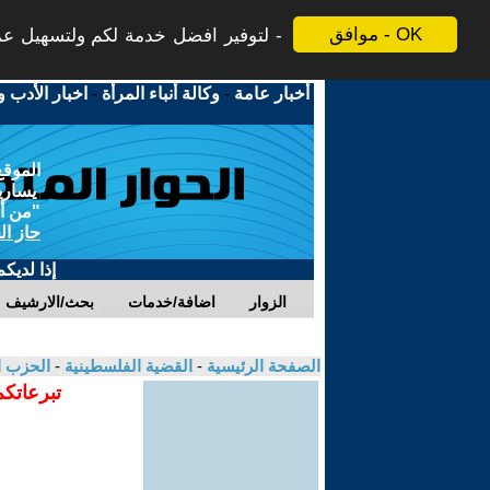
موافق - OK
لتوفير افضل خدمة لكم ولتسهيل عملي
أخبار عامة
-
وكالة أنباء المرأة
-
اخبار الأدب و
الموقع
يسارية
"من أج
حاز ال
إذا لديك
الزوار
اضافة/خدمات
بحث/الارشيف
الصفحة الرئيسية
-
القضية الفلسطينية
-
الحزب ا
تبرعاتكم