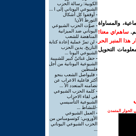
الكوبية: رسالة الحزب
الشيوعي اليوناني إلى ا ...
-
أوقفوا كل أشكال
التورط الآن!
اعية، والمساواة
-
صوَّت الحزب الشيوعي
اليوناني ضد الميزانية
م.
ساهم/ي معنا!
المناهضة للشعب
رار هذا المنبر الحر
-
لن تمرّ عملية إعادة كتابة
التاريخ. يدين الحزب
معلومات التحويل
الشيوعي اليونا ...
-
حفل غنائيٌ كبير للشبيبة
الشيوعية اليونانية من أجل
فلسطين
-
فليواصل الشعب بنحو
أكثر فاعلية الاعراب عن
تضامنه المتعدد الأ ...
-
كلمة الحزب الشيوعي
في لقاء الاحزاب
الشيوعية التأسيسي
-للنشاط ...
الحوار المتمدن
-
العمل الشيوعي
الأوروبي: كوتسومباس من
الحزب الشيوعي اليوناني
...