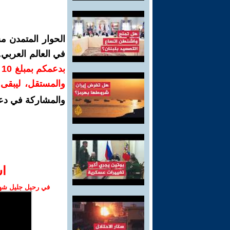
الحوار المتمدن م
في العالم العربي
ب
والمستقل، ليبقى ص
والمشاركة في دع
ا‫
في رحيل جليل شهبا