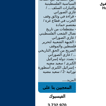
السياسية الفلسطينية
والتيارات السلف ... /
غازي الصوراني
-
قراءة في وثائق وقف
الحرب في قطاع غزة /
معتصم حمادة
-
مقتطفات من تاريخ
نضال الشعب الفلسطيني
/ غازي الصوراني
-
الجبهة الشعبية لتحرير
فلسطين والموقف
الصريح من الحق التاريخي
... / غازي الصوراني
-
بصدد دولة إسرائيل
الكبرى / سعيد مضيه
-
إسرائيل الكبرى أسطورة
توراتية -2 / سعيد مضيه
المزيد.....
المعجبين بنا على
الفيسبوك
3,732,970