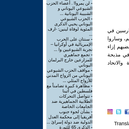
-
لن يمروا! . أعضاء الحزب
الشيوعي اليوناني و
الشبيبة اليونانية ...
-
الحزب الشيوعي
اليوناني يحيي الذكرى
المئوية لوفاة لينين: -ارف
 الدارسين في
...
م، وساروا
-
سنتان على الحرب
الإمبريالية في أوكرانيا –
ضبهم إزاء
تجربة الشيوعيين وا ...
 في مذبحة
-
تجمع جماهيري
للمزارعين خارج البرلمان
 والاتحاد
اليوناني
-
مواقف الحزب الشيوعي
اليوناني من الزواج المدني
للأزواج المثلي ...
-
مظاهرة كبيرة تضامناً مع
فلسطين في أثينا
-
تتواصل التحركات
الطلابية الجماهيرية ضد
الجامعات الخاصة
-
بشأن لجوء جنوب
أفريقيا إلى محكمة العدل
الدولية ضد دولة إسرائ ...
Transl
-
الذكرى 65 للثورة