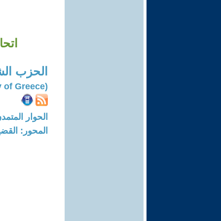
اتحا
الحزب الش
(Communist Party of Greece)
الحوار المتمدن-العدد: 7964 - 4
المحور: القضي