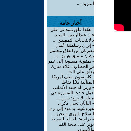
المزيد.....
أخبار عامة
-
هكذا علق ممداني على
فوز عبدالرحمن السيد
بالانتخابات التمهيدي ...
-
إيران وسلطنة عُمان
تقتربان من اتفاق محتمل
بشأن مضيق هرمز.. إ ...
-
بمقولة منسوبة إلى عمر
بن الخطاب.. علاء مبارك
يعلّق على التعا ...
-
كارلسون يصف أمريكا
المثالية بـ10 نقاط
-
وزير الداخلية الألماني
حول حادث المسيرة في
مطار لايبزيغ: سين ...
-
اليابان تحيي ذكرى
هيروشيما بدعوة إلى نزع
السلاح النووي وتتجن ...
-
دراسة: الحالة النفسية
تؤثر على صحة الفم
والأسنان