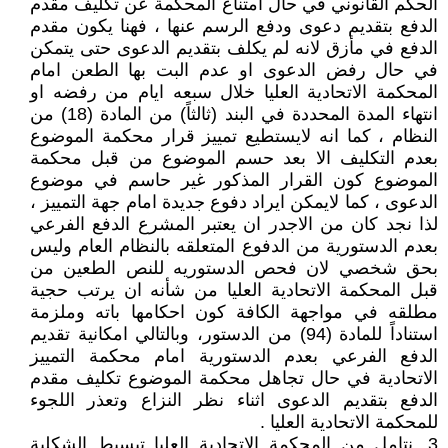
الحكم القانوني في حال امتناع المحكمة عن تكليف مقدم
الدفع بتقديم دعوى ودفع الرسم عنها ، فهنا يكون مقدم
الدفع في مأزق لانه لم يكلف بتقديم الدعوى حتى يتمكن
في حال رفض الدعوى او عدم البت بها الطعن امام
المحكمة الاتحادية العليا خلال سبعه ايام من رفضه او
انتهاء المدة المحددة في البند (ثالثاً) من المادة (18) من
النظام ، كما انه لايستطيع تمييز قرار محكمة الموضوع
بعدم التكليف الا بعد حسم الموضوع من قبل محكمة
الموضوع كون القرار المذكور غير حاسم في موضوع
الدعوى ، كما لايمكن ايراد دفوع جديدة امام جهة التمييز ،
لذا نجد كان من الاجدر ان يعتبر المشرع الدفع الفرعي
بعدم الدستورية من الدفوع المتعلقه بالنظام العام وليس
بحق شخصي لان فحص الدستوريه للنص الطعين من
قبل المحكمة الاتحادية العليا من شأنه ان يرتب حجية
مطلقه في مواجهة الكافة كون احكامها باته وملزمة
استناداً للمادة (94) من الدستور، وبالتالي امكانية تقديم
الدفع الفرعي بعدم الدستورية امام محكمة التمييز
الاتحادية في حال تجاهل محكمة الموضوع تكليف مقدم
الدفع بتقديم الدعوى اثناء نظر النزاع وتعذر اللجوء
للمحكمة الاتحادية العليا .
3. نتامل من المحكمة الاتحادية العليا تبسيط الشكلية