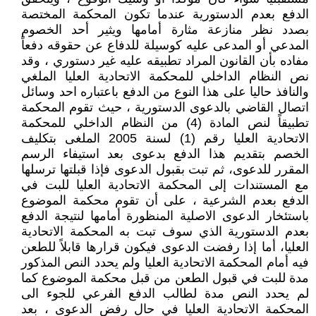
الدفع بعدم الدستورية عندما تكون المحكمة المختصة
بصدد نظر منازعة مثارة أمامها ويثير أحد الخصوم
المدعي أو المدعى عليه كوسيلة للدفاع عن حقوقه دفعاً
مفاده بأن القانون المراد تطبيقه عليه غير دستوري ، وقد
نص النظام الداخلي للمحكمة الاتحادية العليا الملغي
والنافذ حاليا على هذا النوع من الدفع باعتباره احد وسائل
اتصال القاضي بالدعوى الدستورية ، حيث تقوم المحكمة
تطبيقاً لنص المادة (4) من النظام الداخلي للمحكمة
الاتحادية العليا رقم (1) لسنة 2005 الملغى بتكليف
الخصم بتقديم هذا الدفع بدعوى بعد استيفاء الرسم
المقرر للدعوى، ثم تبت بقبول الدعوى فإذا قبلتها ترسلها
مع المستندات إلى المحكمة الاتحادية العليا للبت في
الدفع بعدم الشرعية ، على أن تقوم محكمة الموضوع
باستئخار الدعوى الاصلية المنظورة أمامها لنتيجة الدفع
بعدم الدستورية الذي سوف تبت به المحكمة الاتحادية
العليا، أما إذا رفضت الدعوى فيكون قرارها قابلاً للطعن
فيه أمام المحكمة الاتحادية العليا ولم يحدد النص المذكور
مدة للبت في قبول الطعن من قبل محكمة الموضوع كما
لم يحدد النص مدة لطالب الدفع الفرعي للجوء الى
المحكمة الاتحادية العليا في حال رفض الدعوى ، بعد