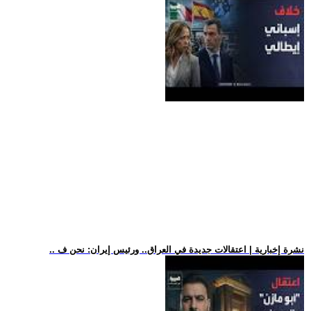
.. نشرة إخبارية | اعتقالات جديدة في العراق.. ورئيس إيران: نحن ف