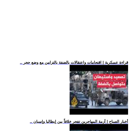
.. قراءة عسكرية | اقتحامات واعتقالات بالضفة بالتزامن مع وضع حجر
.. أخبار الصباح | أزمة المهاجرين تفجر خلافاً بين إيطاليا وإسبان