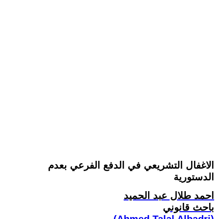
الاغفال التشريعي في الدفع الفرعي بعدم
الدستورية
احمد طلال عبد الحميد
باحث قانوني
(Ahmed Talal Albadri)