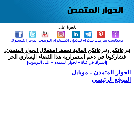
تابعونا على:
بودكاست
بنترست
تيلكرام
لينكدإن
الانستغرام
اليوتيوب
التويتر
الفيسبوك
تبرعاتكم وتبرعاتكن المالية تحفظ استقلال الحوار المتمدن،
فشاركونا في دعم استمرارية هذا الفضاء اليساري الحر
[اشترك في قناة ‫«الحوار المتمدن» على اليوتيوب]
الحوار المتمدن - موبايل
الموقع الرئيسي