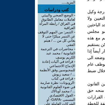
المزيد.....
كتب ودراسات
درجة وكيل
-
الوضع الصحي والبيئي
عيين ولا
لعاملات معامل الطابوق
في العراق / رابطة المرأة
ات، مما دفع أحد الباحثين
العراقية
ضو مجلس
-
التنمر: من المهم التوقف
عن التنمر مبكرًا حتى لا
يم مع هذه
يعاني كل من ... / هيثم
كن يستقيم
الفقى
-
محاضرات في الترجمة
أيضاً إذا
القانونية / محمد عبد
وضعه الى
الكريم يوسف
-
قراءة في آليات إعادة
موظف عام
الإدماج الاجتماعي
للمحبوسين وفق الأنظمة
خلال ضبط
... / سعيد زيوش
-
قراءة في كتاب
-الروبوتات: نظرة صارمة
ن القانون
في ضوء العلوم القانونية
 منحه حق
... / محمد أوبالاك
-
الغول الاقتصادي
القرارات
المسمى -GAFA- أو
لفة للخطة
الشركات العاملة على