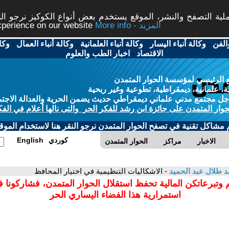
ة التصفح والنشر، الموقع يستخدم بعض أنواع الكوكيز نرجو النق
More info - المزيد
experience on our website
الفن
-
وكالة أنباء اليسار
-
وكالة أنباء العلمانية
-
وكالة أنباء العمال
-
وكا
الاقتصاد
-
اخبار الطب والعلوم
 الرئيسي لمؤسسة الحوار المتمدن
، علمانية، ديمقراطية، تطوعية وغير ربحية
ل مجتمع مدني علماني ديمقراطي حديث يضمن الحرية والعدالة الاجتم
حوار المتمدن على جائزة ابن رشد للفكر الحر والتى نالها أعلام في الفك
م مشاكل تقنية في تصفح الحوار المتمدن نرجو النقر هنا لاستخدام الموقع
كوردي
English
الاخبار
مراكز
الحوار المتمدن
د طلال عبد الحميد
- الاشكاليات التنظيمية في اختيار المحافظ
 وتبرعاتكن المالية تحفظ استقلال الحوار المتمدن، فشاركونا 
استمرارية هذا الفضاء اليساري الحر