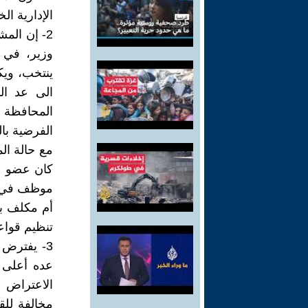
الإدارية الخ
2- إن الم
وزير، في 
الى عد ا
المحافظة ا
الفرضية با
مع حالة ال
كان عضو م
موظف في ح
أم مكلف ب
تنظيم قواعد
3- يفترض 
عده أعلى ج
الاعتراض 
مخالفة للق