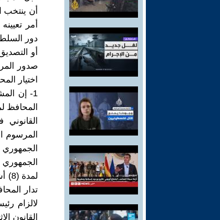
أن ينتخب 
أمر تعيينه
دور السلطة
أو التصديق
صدور المرس
اختيار المح
1- إن الم
المحافظ ل
القانوني 
المرسوم ال
تدار المحاف
لالزام رئي
القانون الا