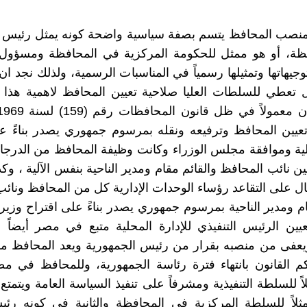
منصب المحافظ يتسم بصفة سياسية واضحة كونه يمثل رئيس ا
ظة، أو هو ممثل للحكومة المركزية في المحافظة ومسؤول 
وجيهاتها وتمثيلها رسمياً في المناسبات الرسمية، ولذلك نجد ا
 تعطي للسلطات العليا صلاحية تعيين المحافظ لاهمية هذا 
يين المحافظ وترفيعه ونقله بمرسوم جمهوري يصدر بناءً عل
لية وموافقة مجلس الوزراء وكانت وظيفة المحافظ من الدرج
ين نائب المحافظ والقائم مقام ومدير الناحية بنفس الآلية ، و
ل على التقاعد رؤساء الوحدات الإدارية كل من المحافظ ونائ
م ومدير الناحية بمرسوم جمهوري يصدر بناءً على اقتراح وزير ا
ين الرئيس التنفيذي للإدارة المحلية متبع في مصر أيضاً 
عفى من منصبه بقرار من رئيس الجمهورية ويعد المحافظ مست
م القانون بانتهاء فترة رئاسة الجمهورية، وللمحافظ في م
اً للسلطة التنفيذية ومشرفاً على تنفيذ السياسة العامة ويتمتع
مثلاً للسلطة المركزية في المحافظة والثانية في كونه رئيس