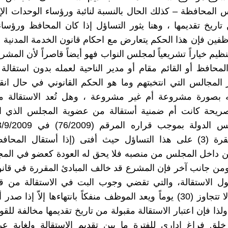
المحافظة – كذلك الحال بالنسبة لنائبة ورؤساء الوحدات الإد
تاريخ تقديمها ، وهنا يثور التساؤل إذا كان المحافظ ورؤسا
ظفين فإن هذا الحكم يتعارض مع احكام قانون الخدمة المدنية الن
نظيم خياراً تشريعياً لمجلس النواب فهو أيضاً قاصراً لأن المش
لمحافظ أو القائم مقام أو مدير الناحية لعمله بدون استقالة
المجالس التي انتخبتهم وما هو الحكم القانوني في حال ان
بصورة مشروعة أم غير مشروعة ، وهل تُعد الاستقالة
ريحة كانت أم ضمنية أستقالة من عضوية المجلس الذي ان
العاشرة فقرة (3) على هذا التساؤل حيث أفتى (إذا أستقال المحا
ن داخل المجلس من منصبه فلا يحق له العودة كعضو في المج
ن جانب آخر فإن المشرع قد خالف المبادئ المقررة في قانو
بول الاستقالة، والتي تقضي وجوب البت في الاستقالة من قب
خلال مدة لا تتجاوز (30) يوماً ويعد الموظف منفكاً بانتهاءها إلاّ إذا 
لذا فإن اعتبار الاستقالة مقبولة من تاريخ تقديمها مخالفة للقو
خلق فراغ إداري للفترة ما بين تقديم الاستقالة ولغاية ع