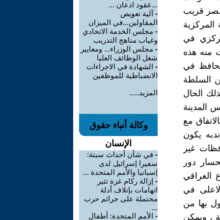
...عقود اذعان ...
 مصر قريب
-
آلية تعويض
المقاولين...في الميزان
 المركزية
-
مجلس الخدمة الاتحادي
مركزي في
وغياب مناهج التدريب
-
مجلس الوزراء... ومعايير
 اصلاح عام 1982 حيث سُلبت منه هذه
شغل الوظائف العليا
محافظ في
-
الشهادة في الاجراءات
الانضباطية للموظفين
من السلطة
لك الحال
المزيد.....
س المدينة
لاتفاق مع
وكالة أنباء حقوق
دبه يكون
الإنسان
فظات غير
-
في شأن أحداث سبتة:
ن نشهد انحسار دور
سفيرا إسرائيل لدى
إسبانيا والأمم المتحدة ...
ع العراقي
-
إزالة ركام غزة تثير
لاعلى في
اتهامات بإتلاف أدلة
محتملة على جرائم حرب
ل بها من
...
-
الأمم المتحدة: أطفال
 ، ويمكن