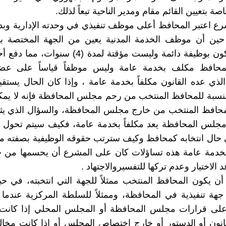
اصة بتعيين القائم مقام ومدير الناحية تبعاً لذلك.
شرع اعتبر المحافظ أعلى موظف تنفيذي في وحدته الإدارية وب
حين أن موظف الخدمة المدنية يعين من الجهة المختصة بالت
ينتخب، ويكون بوظيفة دائمة وليست مؤقتة لمدة (4) سنو
لمحافظ مكلف بخدمة عامة وليس موظفاً قياساً على ع
لذي عده القانون مكلفاً بخدمة عامة ، وإذا كان الحال يستق
لنسبة للمحافظ المنتخب من رحم مجلس المحافظة فإنه لا يم
محافظ المنتخب من خارج مجلس المحافظة، والسؤال الذي يثار 
جلس المحافظة يعد مكلفاً بخدمة عامة، فكيف سيتم تحول 
ال انتخابه كمحافظ وكيف سترتب حقوقه الوظيفية بصفته 
خدمة عامة هذه تساؤلات كان على المشرع أن يحسمها من 
 الاختيار وعدم تركها للتفسيروالاجتهاد .
أن يكون المحافظ المنتخب ممثلاً للجهة التي انتخبته، في حي
هة تنفيذية في المحافظة، وممثلاً للسلطة المركزية عندما
على قرارات مجلس المحافظة أو المجلس المحلي إذا كانت 
انون أو الدستور أو خارج اختصاص المجلس أو إذا كانت مخا