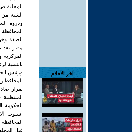
المحلية في
الشبه من ا
ودروه الس
الصفة وخو
مصر يعد من
المركزية و
بالنسبة لر
ورئيس الحي
اخر الافلام
المحافظين 
بقرار صاد
الحكومة ال
أسلوب الان
المحافظة 
قبل المجلس