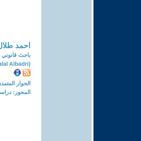
احمد طلال
باحث قانوني
(Ahmed Talal Albadri)
الحوار المتمدن-العدد: 7855 - 24
المحور: دراسا