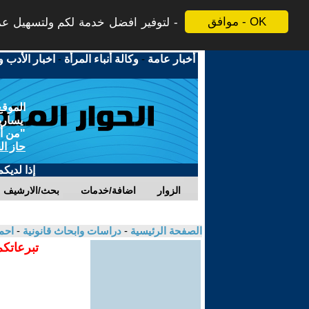
موافق - OK
لتوفير افضل خدمة لكم ولتسهيل عملي
أخبار عامة
-
وكالة أنباء المرأة
-
اخبار الأدب و
الموقع
يسارية
"من أج
حاز ال
إذا لديك
الزوار
اضافة/خدمات
بحث/الارشيف
الصفحة الرئيسية
-
دراسات وابحاث قانونية
-
احم
تبرعاتكم