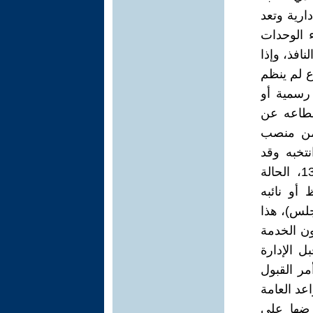
ارية وتعد
ء الوحدات
افذ، وإذا
رع لم ينظم
 رسمية أو
قطاعه عن
 من منصب
تخبه وقد
اجاب مجلس الدولة بموجب قراره المرقم (76/2009) في 13/9/2009، الحالة
فظ أو نائبه
لس)، هذا
ن الخدمة
ل الإدارة
صدر أمر القبول
اعد العامة
رضها على