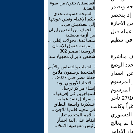
أفغانستان يئنون من سوء
جه ويصدر
التغذية
-
الشيخة حسينة تتحدى
 إذ ينحصر
حكم الإعدام وتعلن عودتها
ن الاجازة
إلى بنغلاديش في ...
-
الخوف من التقنين إيران
 عمله قبل
بين أزمة معيشية
 في تنظيم
متصاعدة، تحولات إقلي ...
-
مفوضة حقوق الإنسان
الروسية: مصير 302
قف مباشرة
شخص لا يزال مجهولا منذ
...
دد الوضع
-
الشباب والتضامن والأمم
المتحدة يرسمون ملامح
عن اصدار
خطة مصر حتى 2027 ...
 المرسوم
-
الاتحاد الأوروبي يؤيد
إنشاء مراكز ترحيل
ع أن المرسوم
للمهاجرين في إفريقيا ...
الجمهوري الخاص بتعيين محافظ صلاح الدين المنتخب في جلسة 27/10/2009 تأخر
-
إسرائيل تنفذ عملية
عسكرية واسعة النطاق
 المحافظ شاغراً وكانت
في مخيم قلنديا للاجئ ...
 الدستوري
-
الأمم المتحدة تعلن
اتفاقا على آلية اختيار
 لم يعالج
رئيس مفوضية الانتخ ...
ر الاوامر