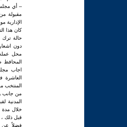
– أي مجلس 
مقبولة من 
الإدارية مو
كان هذا الت
حالة ترك ا
دون اشعار 
محل عمله 
المحافظ ص
المنتخب م
من جانب وم
المدنية لق
قبل ذلك ، و
فضلاً عن 