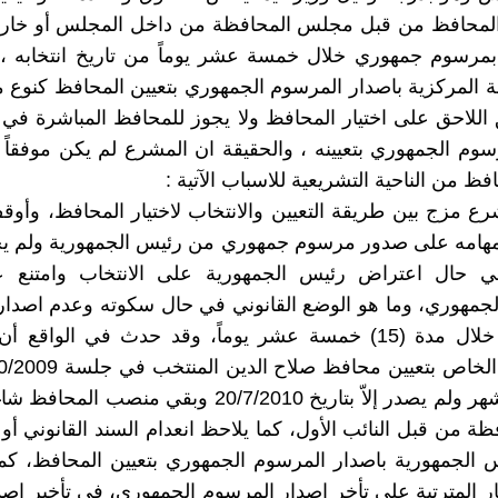
المحافظ من قبل مجلس المحافظة من داخل المجلس أو خار
 بمرسوم جمهوري خلال خمسة عشر يوماً من تاريخ انتخابه ،
 المركزية باصدار المرسوم الجمهوري بتعيين المحافظ كنوع م
 اللاحق على اختيار المحافظ ولا يجوز للمحافظ المباشرة في
وم الجمهوري بتعيينه ، والحقيقة ان المشرع لم يكن موفقاً
افظ من الناحية التشريعية للاسباب الآتية :
شرع مزج بين طريقة التعيين والانتخاب لاختيار المحافظ، وأو
مهامه على صدور مرسوم جمهوري من رئيس الجمهورية ولم يح
في حال اعتراض رئيس الجمهورية على الانتخاب وامتنع 
جمهوري، وما هو الوضع القانوني في حال سكوته وعدم اصدار
الجمهوري خلال مدة (15) خمسة عشر يوماً، وقد حدث في الواق
لمدة (8) أشهر ولم يصدر إلاّ بتاريخ 20/7/2010 وبقي منصب
ظة من قبل النائب الأول، كما يلاحظ انعدام السند القانوني أو
س الجمهورية باصدار المرسوم الجمهوري بتعيين المحافظ، كما
ثار المترتبة على تأخر اصدار المرسوم الجمهوري، في تأخير اصدا