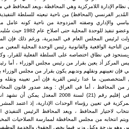
 نظام الإدارة اللامركزية وهي المحافظة ،ويعد المحافظ في
لمُدير الفرنسي (المحافظ) من ناحية تبعيته للسلطة التنفيذية
ياسي والإداري وصفته المزدوجة من ناحية كونه عامل 
المحافظة وعضو تنفيذ للوحدة المحلية حتى
لت لرئيس المجلس العام في المديرية، ورغم ذلك فإن ال
 الناحية الواقعية والقانونية رئيس الوحدة المحلية المعين 
يستحوذ في نطاق اختصاصه على السلطة الفعلية للقرار، وكذ
ئيس المركز أذ يعين بقرار من رئيس مجلس الوزراء ، أما رئي
 فإن تعيينهم ونقلهم وندبهم يكون بقرار من مجلس الوزراء با
المتخصصين، ما عدا رئيس القرية فإن أمر تعيينه ونقله ون
ر من المحافظ ، أما في العراق : وبعد صدور قانون المحا
المنتظمة في إقليم رقم (21) لسنة 2008 المعدل يمكن أ
مركزية في تعيين رؤساء الوحدات الإدارية، إذ اعتمد المشر
تخاب لاختيار المحافظ ، ويعد المحافظ الرئيس التنفيذي ا
ويتم انتخابه من مجلس المحافظة لممارسة الصلاحيات المخو
 وهو بدرجة وكيل وزير فيما يخص الحقوق والخدمة الوظيفية