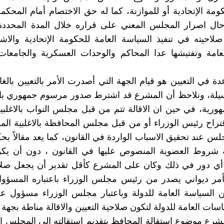
ومة الإتحادية أو للموازنة، كما له حق الاختصام أمام المحكمة 
حال اصرار المجلس المعني على قراره خلال المدة المحددة 
لاحيته في تنفيذ السياسة العامة للحكومة الإتحادية والا
عامة وتفتيشها عدا المحاكم والوحدات العسكرية والجامعات
اعدة في التعيين هو قيام الجهة التي أصدرت الأمر بالتعيين بالغ
وسيلة، ونلاحظ أن المشرع قد اشترط صدور مرسوم جمهوري با
ورية، في حين ان الاقالة تتم من قبل مجلس النواب بالاغلبي
اقتراح رئيس الوزراء أو من قبل مجلس المحافظة بالاغلبية الم
س عند تحقيق الاسباب الواردة في القانون، كما يعد مقالاً بحك
ه شروط العضوية المنصوص عليها في القانون ، دون أن يك
أي دور في ذلك وكان على المشرع كأقل تقدير أن يجعل صلاح
مر ديواني يصدر من رئيس مجلس الوزراء باعتباره المسؤول 
ن السياسة العامة للدولة وباعتبار مجلس الوزراء مسؤول 
اسات العامة للدولة لتكون صلاحية التعيين والاقالة مناطة بجهة 
مشرع موضوع استقالة المحافظ بتقديم استقالته الى المجلس ال