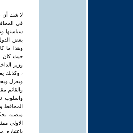
لا شك أن 
في المحاف
سياستها وت
بعض الدول
حيث كان تع
وزير الداخ
، وكذلك يع
ويعزل ويحا
والقائم مقا
واسلوب تعي
المحافظ وي
منصبه بحك
الاولى ممثل
باعتباره م