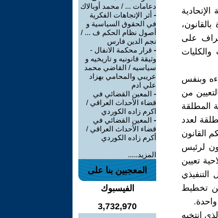
دعامات ... / محمد أوبالاك
الإتحادية
-
أثر الإتجاهات الفكرية
بالقانون،
في الحقوق السياسية و
أصول نظام الحكم ف ... /
شراف على
نجم الدين فارس
-
قرار محكمة الانفال -
 والكليات
وثيقة قانونيه و تاريخيه و
سياسيه / القاضي محمد
عريبي والمحامي بهزاد
اءه وبنفس
علي ادم
لتعيين من
-
المعين القضائي في
قضاء الأحداث العراقي /
ة المطلقة
اكرم زاده الكوردي
طلقة لعدد
-
المعين القضائي في
قضاء الأحداث العراقي /
م القانون
أكرم زاده الكوردي
ون لرئيس
المزيد.....
ية تعيين
المعجبين بنا على
التنفيذي
عن تخطيط
الفيسبوك
واحدة.
3,732,970
ذي انتخبه