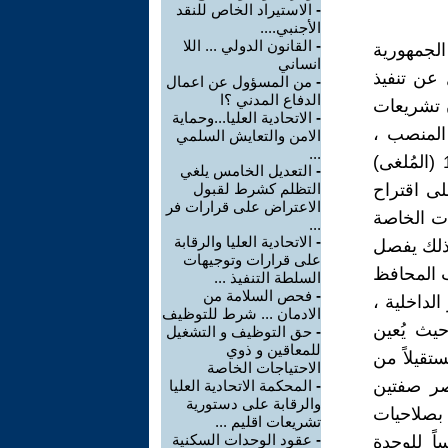
-
الاستيراد الخاص للنقد
الأجنبي....
-
القانون الدولي ... اللا
لجمهورية
انساني
عن تنفيذ
-
من المسؤول عن اعمال
الدفاع المدني ؟ا
ن تشريعات
-
الاتحادية العليا...وحماية
المنصب ،
الامن والتعايش السلمي
...
وهذا ما كان معمولاً في ظل قانون المحافظات رقم (159) لسنة 1969 (المُلغى)
-
التعديل الخامس يلغي
ى اقتراح
التظلم كشرط لقبول
الاعتراض على قرارات فر
ات الخاصة
...
-
الاتحادية العليا والرقابة
كذلك يفصل
على قرارات وتوجيهات
ب المحافظ
السلطة التنفيذ ...
-
فحص السلامة من
لداخلية ،
الادمان ... شرط للتوظيف
حيث يُعين
-
حق التوظيف و التشغيل
للمعاقين و ذوي
قيلاً من
الاحتياجات الخاصة
صر صفتين
-
المحكمة الاتحادية العليا
والرقابة على دستورية
 بصلاحيات
تشريعات اقليم ...
-
عقود الوحدات السكنية
اً للوحدة