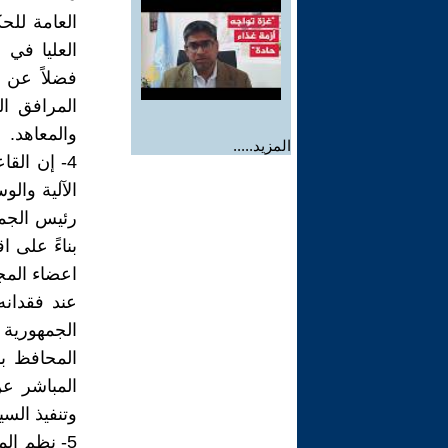
العامة للحك
العليا في 
فضلاً عن ص
المرافق ال
والمعاهد.
المزيد.....
4- إن الق
الآلية وال
رئيس الجمه
بناءً على 
اعضاء المجل
عند فقدان
الجمهورية 
المحافظ بأ
المباشر ع
وتنفيذ السي
5- نظم ال