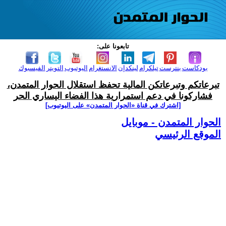
تابعونا على:
بودكاست
بنترست
تيلكرام
لينكدإن
الانستغرام
اليوتيوب
التويتر
الفيسبوك
تبرعاتكم وتبرعاتكن المالية تحفظ استقلال الحوار المتمدن،
فشاركونا في دعم استمرارية هذا الفضاء اليساري الحر
[اشترك في قناة ‫«الحوار المتمدن» على اليوتيوب]
الحوار المتمدن - موبايل
الموقع الرئيسي