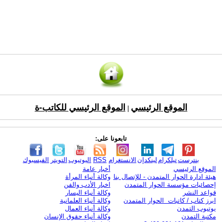
الموقع الرئيسي
الموقع الرئيسي للكاتب-ة
|
تابعونا على:
بنترست
تيلكرام
لينكدإن
الانستغرام
RSS
اليوتيوب
التويتر
الفيسبوك
الموقع الرئيسي
أخبار عامة
هيئة ادارة الحوار المتمدن - للإتصال بنا
وكالة أنباء المرأة
إحصائيات مؤسسة الحوار المتمدن
اخبار الأدب والفن
قواعد النشر
وكالة أنباء اليسار
ابرز كتاب / كاتبات الحوار المتمدن
وكالة أنباء العلمانية
يوتيوب التمدن
وكالة أنباء العمال
مكتبة التمدن
وكالة أنباء حقوق الإنسان