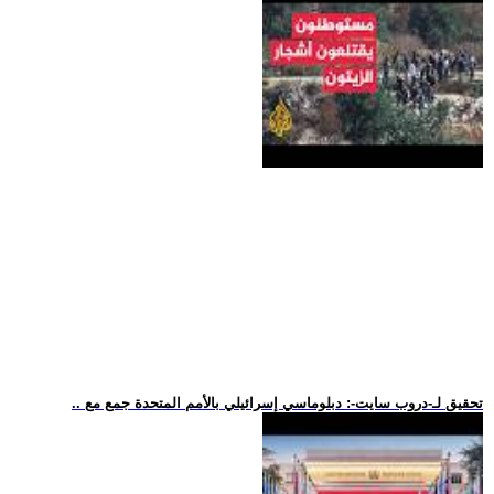
.. تحقيق لـ-دروب سايت-: دبلوماسي إسرائيلي بالأمم المتحدة جمع مع