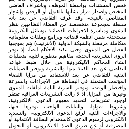
فحص المستندات بواسطة الموظف وباشراف القاضي
المختص واصدار قرار بشأنها بالقبول أو الرفض وإشعار
المتقاضي بالنتيجة، وقد عُرف التقاضي عن بعد بأنه
سلطة لمجموعة متخصصة من القضاة النظاميين بنظر
الدعوى ومباشرة الاجراءات القضائية بوسائل اليكترونية
مستحدثة ضمن انظمة قضائية وبرامج وملفات معلوماتية
متكاملة مرتبطة بالشبكة الدولية (الانترنيت) يتم بموجبها
الفصل في الدعوى وحتى تنفيذ الاحكام ايضاً، إذ توفر
الرؤى التشريعية الحديثة مفاهيم متطورة لتلبية متطلبات
انشاء المحاكم الاليكترونية من خلال ضبط قواعد
التقاضي عن بعد الفنية منها والبشرية وتوفير الضمانات
التقنية للتقاضي عن بعد للاستفادة من مزايا القضاء
المؤتمت المتمثلة في البساطة في الاجراءات والسرعة
واختصار الوقت، وتوفير السرية التامة لملفات الدعوى
وغيرها من المزايا، اذ لا زالت التشريعات العراقية تفتقر
لوجود تشريعات لتحديد مفهوم الدعوى الالكترونية،
وشروط قبولها، والبيانات الواجب توفرها فيها،
والاجراءات الفنية لرفع الدعوى الالكترونية، والتسديد
الالكتروني لرسوم الدعوى كاستخدام البطاقة الائتمانية أو
المصرفية أو عن طريق الصك الاليكتروني، أو التحويل