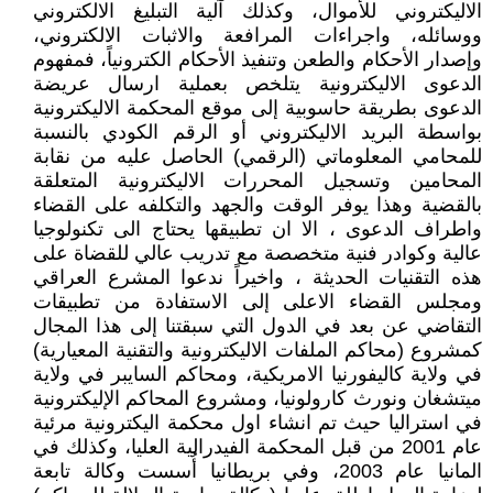
الاليكتروني للأموال، وكذلك آلية التبليغ الالكتروني
ووسائله، واجراءات المرافعة والاثبات الالكتروني،
وإصدار الأحكام والطعن وتنفيذ الأحكام الكترونياً، فمفهوم
الدعوى الاليكترونية يتلخص بعملية ارسال عريضة
الدعوى بطريقة حاسوبية إلى موقع المحكمة الاليكترونية
بواسطة البريد الاليكتروني أو الرقم الكودي بالنسبة
للمحامي المعلوماتي (الرقمي) الحاصل عليه من نقابة
المحامين وتسجيل المحررات الاليكترونية المتعلقة
بالقضية وهذا يوفر الوقت والجهد والتكلفه على القضاء
واطراف الدعوى ، الا ان تطبيقها يحتاج الى تكنولوجيا
عالية وكوادر فنية متخصصة مع تدريب عالي للقضاة على
هذه التقنيات الحديثة ، واخيراً ندعوا المشرع العراقي
ومجلس القضاء الاعلى إلى الاستفادة من تطبيقات
التقاضي عن بعد في الدول التي سبقتنا إلى هذا المجال
كمشروع (محاكم الملفات الاليكترونية والتقنية المعيارية)
في ولاية كاليفورنيا الامريكية، ومحاكم السايبر في ولاية
ميتشغان ونورث كارولونيا، ومشروع المحاكم الإليكترونية
في استراليا حيث تم انشاء اول محكمة اليكترونية مرئية
عام 2001 من قبل المحكمة الفيدرالية العليا، وكذلك في
المانيا عام 2003، وفي بريطانيا أُسست وكالة تابعة