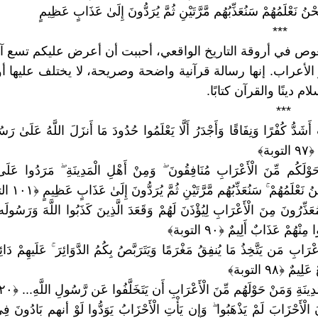
َحْنُ نَعْلَمُهُمْ سَنُعَذِّبُهُم مَّرَّتَيْنِ ثُمَّ يُرَدُّونَ إِلَىٰ عَذَابٍ عَظِيمٍ
*
وص في أروقة التاريخ الواقعي، أحببت أن أعرض عليكم تسع آي
الأعراب. إنها رسالة قرآنية واضحة وصريحة، لا يختلف عليها أو
ام دينًا والقرآن كتابًا.
*
 أَشَدُّ كُفْرًا وَنِفَاقًا وَأَجْدَرُ أَلَّا يَعْلَمُوا حُدُودَ مَا أَنزَلَ اللَّهُ عَلَىٰ رَسُو
بة﴾
َوْلَكُم مِّنَ الْأَعْرَابِ مُنَافِقُونَ ۖ وَمِنْ أَهْلِ الْمَدِينَةِ ۖ مَرَدُوا عَلَى 
نُ نَعْلَمُهُمْ ۚ سَنُعَذِّبُهُم مَّرَّتَيْنِ ثُمَّ يُرَدُّونَ إِلَىٰ عَذَابٍ عَظِيمٍ ﴿١٠١ التوبة﴾
مُعَذِّرُونَ مِنَ الْأَعْرَابِ لِيُؤْذَنَ لَهُمْ وَقَعَدَ الَّذِينَ كَذَبُوا اللَّهَ وَرَسُو
ِنْهُمْ عَذَابٌ أَلِيمٌ ﴿٩٠ التوبة﴾
عْرَابِ مَن يَتَّخِذُ مَا يُنفِقُ مَغْرَمًا وَيَتَرَبَّصُ بِكُمُ الدَّوَائِرَ ۚ عَلَيهِمْ دَائِ
يمٌ ﴿٩٨ التوبة﴾
 الْأَحْزَابَ لَمْ يَذْهَبُوا ۖ وَإِن يَأْتِ الْأَحْزَابُ يَوَدُّوا لَوْ أنهم بَادُونَ فِ