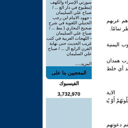
سورتي الإسراء والكهف
(مطبوع في دار الغ ... /
صباح علي السليمان
-
جهود الامام ابن رجب
هم عربهم
الحنبلي اللغوية في شرح
صحيح البخاري ( مط ... /
 تمامًا.
صباح علي السليمان
-
اللهجات العربية في كتب
غريب الحديث حتى نهاية
ب اليمنية
القرن الرابع ال ... / صباح
علي السليمان
 عرب همدان
المزيد.....
د أي خلط
المعجبين بنا على
الفيسبوك
ة
3,732,970
م دعوتهم