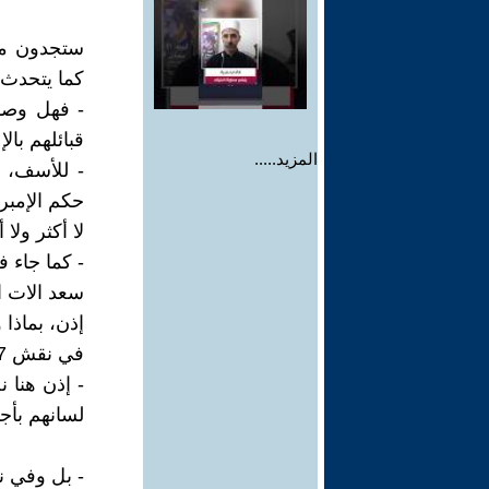
ستجدون من
كما يتحدث ا
- فهل وصفت
قبائلهم بال
المزيد.....
- للأسف، 
حكم الإمبر
لا أكثر ول
- كما جاء في 
سعد الات ا
إذن، بماذا
في نقش CIH 397 جاء الوصف الحقيقي: شعب سبأ وعربهم.
- إذن هنا 
لسانهم بأجم
- بل وفي نقش 8