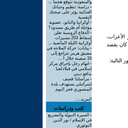
والسعودية تتوقع هجما ...
-
دراسة: تنظيم وجباتك
الغذائية يؤثر على صحتك
النفسية
-
أوكرانيا والناتو.. عضوية
مؤجلة أم طريق مسدود؟
-
الدفاع الروسية تعلن
 الأعراب،
إسقاط 203 مسيرات
أوكرانية الليلة الماضية ...
 كان يقصد
-
بيانات: حركة الملاحة في
مضيق هرمز تتراجع إلى
33 سفينة خلال أ ...
التالية:
-
اتهام رجل بإحراق مركز
إسلامي في فيلادلفيا
بدافع ديني
-
مراسلنا: قصف
إسرائيلي يستهدف بلدة
المنصوري فجر اليوم
المزيد.....
كتب ودراسات
-
السيرة النبويّة والتشريع
في الإسلام / نور الدين
البوثوري