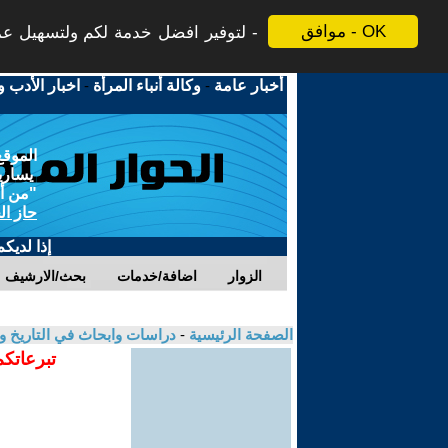
موافق - OK
لتوفير افضل خدمة لكم ولتسهيل عملي
أخبار عامة
-
وكالة أنباء المرأة
-
اخبار الأدب و
الموقع
يسارية
"من أج
حاز ال
إذا لديك
الزوار
اضافة/خدمات
بحث/الارشيف
الصفحة الرئيسية
-
دراسات وابحاث في التاريخ و
تبرعاتكم