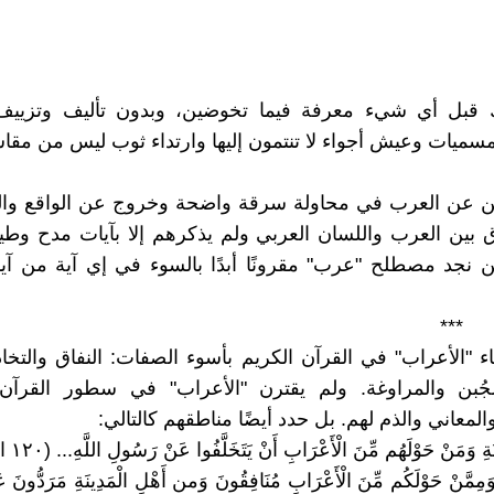
ِ قبل أي شيء معرفة فيما تخوضين، وبدون تأليف وتزيي
مسميات وعيش أجواء لا تنتمون إليها وارتداء ثوب ليس من مقاس
ثين عن العرب في محاولة سرقة واضحة وخروج عن الواقع وال
ق بين العرب واللسان العربي ولم يذكرهم إلا بآيات مدح و
ن نجد مصطلح "عرب" مقرونًا أبدًا بالسوء في إي آية من آي
*
اء "الأعراب" في القرآن الكريم بأسوء الصفات: النفاق والتخاذ
لجُبن والمراوغة. ولم يقترن "الأعراب" في سطور القرآن إ
معاني والذم لهم. بل حدد أيضًا مناطقهم كالتالي:
َةِ وَمَنْ حَوْلَهُم مِّنَ الْأَعْرَابِ أَنْ يَتَخَلَّفُوا عَنْ رَسُولِ اللَّهِ... (١٢٠ التوبة)
مَّنْ حَوْلَكُم مِّنَ الْأَعْرَابِ مُنَافِقُونَ وَمن أَهْلِ الْمَدِينَةِ مَرَدُّونَ عَ