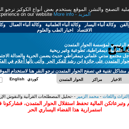
ة التصفح والنشر، الموقع يستخدم بعض أنواع الكوكيز نرجو النق
More info - المزيد
experience on our website
الفن
-
وكالة أنباء اليسار
-
وكالة أنباء العلمانية
-
وكالة أنباء العمال
-
وكا
الاقتصاد
-
اخبار الطب والعلوم
 الرئيسي لمؤسسة الحوار المتمدن
، علمانية، ديمقراطية، تطوعية وغير ربحية
ل مجتمع مدني علماني ديمقراطي حديث يضمن الحرية والعدالة الاجتم
حوار المتمدن على جائزة ابن رشد للفكر الحر والتى نالها أعلام في الفك
م مشاكل تقنية في تصفح الحوار المتمدن نرجو النقر هنا لاستخدام الموقع
كوردي
English
الاخبار
مراكز
الحوار المتمدن
التراث واللغات
-
محمد الزمير
- -تحليل المصطلحات القرآنية والنقوش الإرك
 وتبرعاتكن المالية تحفظ استقلال الحوار المتمدن، فشاركونا 
استمرارية هذا الفضاء اليساري الحر