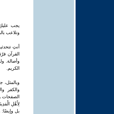
‏يجب عليك
وتلاعب بال
أنتِ تتحد
القرآن فرّ
وأصالة. ول
الكريم.
**
وبالمثل، ج
والكفر وا
الصفحات وال
لِأَهْلِ الْمَدِين
بل وإيضًا: وَمِ