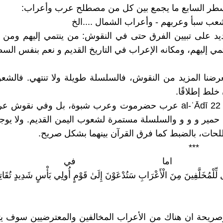
سطر السابع ما يجمع بين كل من مصطلح عرب وأعراب:
 شعب سبأ وعربهم - وأعراب الشمال ....الخ
يد على تبيين الفرق حتى في النقوش: من ينتمي إليهم ومن 
مي إليهم، ومكانه الإعراب في التاريخ القديم و نعم بنفس السطر
عرضنا المزيد من النقوش، فالسلسلة طويلة ولا تنتهي. فالشعو
لط إطلاقًا.
ففي نقش al-ʿĀdī 22 عرب حضرموت وعرب شبوة، بل وفي نقوش
مير و و و والسلسلة مستمرة لشعوب اليمن القديم. ولا يوج
حات، بالضبط كما فرق القرآن بينهما بشكل صريح.
*
اما في الاي
صريحة ان هناك من الأعراب المخالفين والمعترضيين سوف يت