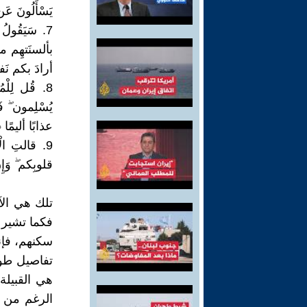
يَسْأَلُونَ عَن أَ
7. سَيَقُولُ 
بألسنَتهِم ما
أرادَ بكم نَفعًا ۚ
8. قُل لِلْ
يُسْلِمون ۖ فَإن
عذابًا أليمًا ﴿١٦ الفتح
9. قالتِ الْ
قلوبِكم ۖ وَإِن
**
تلك هي الآ
فكما تشير 
سكنهم، فإن
تفاصيل طوي
هي القبيلة
الرغم من 