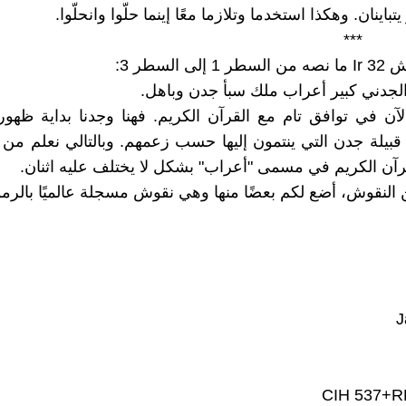
يتباينان. وهكذا استخدما وتلازما معًا إينما حلّوا وانحلّوا.
*
ى السطر 3:
لجدني كبير أعراب ملك سبأ جدن وباهل.
آن في توافق تام مع القرآن الكريم. فهنا وجدنا بداية ظهور
بيلة جدن التي ينتمون إليها حسب زعمهم. وبالتالي نعلم من
قرآن الكريم في مسمى "أعراب" بشكل لا يختلف عليه اثنان.
النقوش، أضع لكم بعضًا منها وهي نقوش مسجلة عالميًا بالرموز 