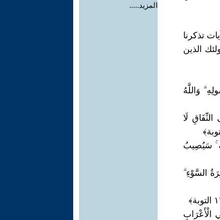
المزيد.....
ات تذكرنا
لئك الذين
لِهِ ۗ وَاللَّهُ
النِّفَاقِ لَا
لَه ۚ سَيُصِيبُ
رَةُ السَّوْءِ ۗ
ي الْأَعْرَابِ