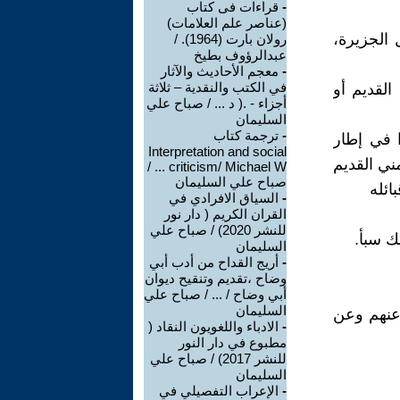
-
قراءات فى كتاب
(عناصر علم العلامات)
الجزيرة،
رولان بارت (1964). /
عبدالرؤوف بطيخ
-
معجم الأحاديث والآثار
في الكتب والنقدية – ثلاثة
القديم أو
أجزاء - .( د ... / صباح علي
السليمان
-
ترجمة كتاب
 في إطار
Interpretation and social
ني القديم
criticism/ Michael W ... /
صباح علي السليمان
ائله
-
السياق الافرادي في
القران الكريم ( دار نور
للنشر 2020) / صباح علي
ك سبأ.
السليمان
-
أريج القداح من أدب أبي
وضاح ،تقديم وتنقيح ديوان
أبي وضاح / ... / صباح علي
السليمان
 عنهم وعن
-
الادباء واللغويون النقاد (
مطبوع في دار النور
للنشر 2017) / صباح علي
السليمان
-
الإعراب التفصيلي في