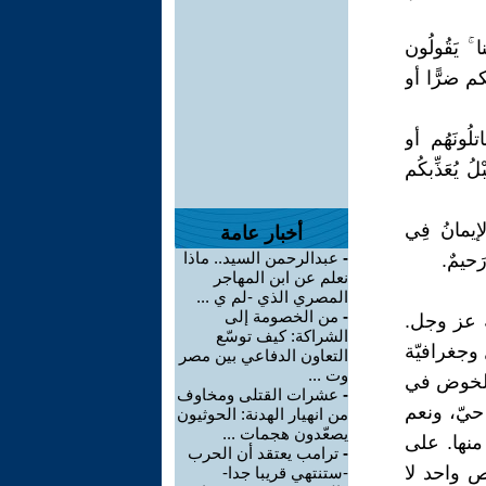
نا ۚ يَقُولُون
بكم ضرًّا أو
تلُونَهُم أو
لُ يُعَذِّبكُم
 الإيمانُ فِي
أخبار عامة
-
عبدالرحمن السيد.. ماذا
رَحيمٌ.
نعلم عن ابن المهاجر
المصري الذي -لم ي ...
-
من الخصومة إلى
ه عز وجل.
الشراكة: كيف توسّع
وجغرافيّة
التعاون الدفاعي بين مصر
وت ...
 الخوض في
-
عشرات القتلى ومخاوف
حيّ، ونعم
من انهيار الهدنة: الحوثيون
يصعّدون هجمات ...
منها. على
-
ترامب يعتقد أن الحرب
 واحد لا
-ستنتهي قريبا جدا-