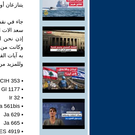
يتنازعان أو 
**
جاء في نقش Ir 32 ما نصه من السطر 1 إل
سعد الات ا
إذن نحن ال
وكانت من ق
به آيات ال
وللمزيد من 
• CIH 353
• Gl 1177
• Ir 32
• Ja 561bis
• Ja 629
• Ja 665
• CIH 537+RES 4919