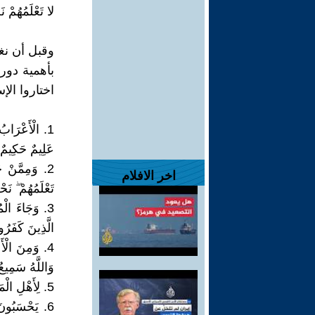
لا تَعْلَمُهُمْ ن
**
وقبل أن نغ
بأهمية دور 
اختاروا الإسل
**
1. الْأَعْرَابُ
عَلِيمٌ حَكِيمٌ ﴿٩٧ التو
2. وَمِمَّنْ ح
اخر الافلام
تَعْلَمُهُمْ ۖ نَحْ
3. وَجَاءَ الْ
الَّذِينَ كَفَرُوا م
4. وَمِنَ الْأَ
وَاللَّهُ سَمِيعٌ عَلِ
5. لِأَهْلِ الْمَدِينَةِ وَمَنْ حَوْلَهُم مِّنَ الْأَعْرَابِ أَن يَتَخَلَّفُوا عَن رَّسُولِ اللَّهِ... ﴿١٢٠ التوبة﴾
6. يَحْسَبُونَ