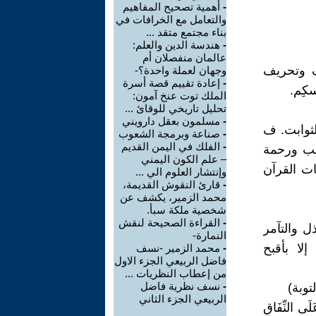
-
أهمية تصحيح المفاهيم
والتعامل مع الخرافات في
بناء مجتمع متقد ...
-
هندسة الدين والعلم:
عالمان منفصلان أم
ف وتحريف
وجهان لعملة واحدة؟-
-
إعادة تقييم قصة أسرة
كِم.
الملك توت عنخ آمون:
تحليل تاريخي للوقائ ...
-
مسلمون بعقل دارويني
ثوابت. ف
-
صناعة وبرمجة الشعوب
-
الفلك في اليمن القديم
طيب ورحمة
– علم الكون اليمني
ات القرآن
وإنتشار العلوم الي ...
-
قارئ النقوش القديمة،
محمد الزمير، يكشف عن
شخصية ملكة سبأ.
-
القراءة الصحيحة لنقش
ل والتآمر
النمارة-
لا بأقبح
-
محمد الزمير -نسف
فاضل الربيعي الجزء الاول
من إعطاب النظريات ...
-
نسف نظرية فاضل
الربيعي الجزء الثاني
لَى النِّفَاقِ