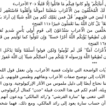
نبَآئِكُم ۖ وَلَو كانوا فِيكُم مَا قاتَلُوا إلّا قَليلًا ﴿٢٠ الأحزاب﴾
لَكَ الْمُخَلَّفُونَ مِنَ الْأَعْرَابِ شَغَلَتنَا أموالُنا وَأَهْلُونا فَاسْتَغْفِر لَ
 لَيسَ في قلوبِهِم ۚ قُلْ فمن يَمْلِك لَكم مِنَ اللَّهِ شَيئًا إن أرادَ 
 بَلْ كانَ اللَّهُ بما تَعْمَلُونَ خَبيرًا ﴿١١ الفتح﴾
مُخَلَّفين منَ الْأعرابِ سَتُدْعَوْنَ إلى قَومٍ أُولِي بَأْسٍ شَديدٍ تُقا
 تُطِيعُوا يُؤْتِكُم اللَّهُ أَجْرًا حَسنًا ۖ وَإِن تَتَوَلَّوا كما تَوَلَّيتم مِن قَبْ
﴾
أَعْرَابُ آمَنَّا ۖ قُل لَم تُؤْمِنُوا وَلكِن قولوا أَسلَمْنَا وَلَمّا يَدْخُلِ
 تُطِيعُوا اللَّهَ وَرَسولَه لا يَلِتكُم مِن أعمالِكُم شيئًا ۚ إن اللَّهَ غَفورٌ 
*
يات الواضحة التي تناولت قضية الأعراب، ولن نغفل قول الل
الآيات إلى توضيح صفات الأعراب ونفاقهم وطمس قلوبهم، بل 
نا نحتاج أيضًا إلى دليل ملموس من الآثار الإركيولوجية. ودون
لة، أقدم لكم في هذا الحدث قبيلة "جدن" كمثال أركيولوجي 
 التي تتغنى بها "سارة القرشي" و"رائد المالكي" ويدعون أنهم 
أن حساب سارة يعود إلى رائد المالكي، ومع ذلك، فهما شخص