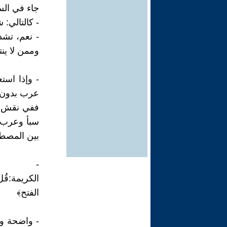
جاء في ال
- كالتالي:
- نعم، تشد
وممن لا ينت
- وإذا است
عرب بدون خ
سبأ وعرب ح
بين المصطل
**
- 
الفتح﴾
- واضحة و