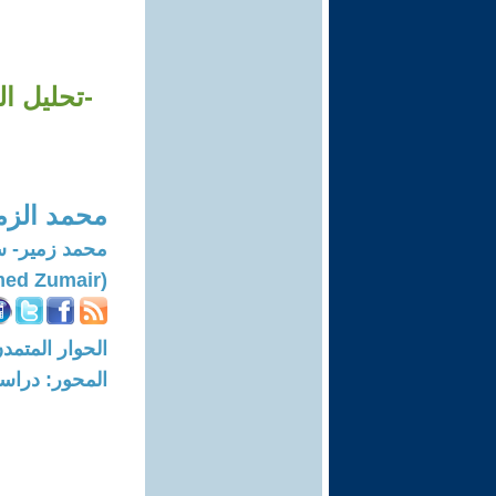
-تحليل ا
محمد الزم
‏محمد زمير- س
(Mohammed Zumair)
الحوار المتمدن-العدد: 7991 - 24
المحور: دراسا