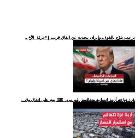
.. ترامب يلوّح بالقوة.. وإيران تتحدث عن اتفاق قريب | #غرفة_الأخ
.. غزة تواجه أزمة إنسانية متفاقمة رغم مرور 300 يوم على اتفاق وق