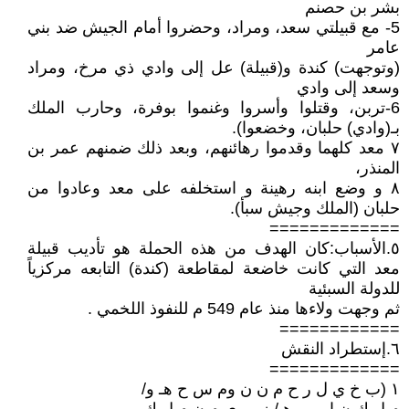
بشر بن حصنم
5- مع قبيلتي سعد، ومراد، وحضروا أمام الجيش ضد بني
عامر
(وتوجهت) كندة و(قبيلة) عل إلى وادي ذي مرخ، ومراد
وسعد إلى وادي
6-تربن، وقتلوا وأسروا وغنموا بوفرة، وحارب الملك
بـ(وادي) حلبان، وخضعوا).
۷ معد كلهما وقدموا رهائنهم، وبعد ذلك ضمنهم عمر بن
المنذر،
۸ و وضع ابنه رهينة و استخلفه على معد وعادوا من
حلبان (الملك وجيش سبأ).
=============
٥.الأسباب:كان الهدف من هذه الحملة هو تأديب قبيلة
معد التي كانت خاضعة لمقاطعة (كندة) التابعه مركزياً
للدولة السبئية
ثم وجهت ولاءها منذ عام 549 م للنفوذ اللخمي .
============
٦.إستطراد النقش
=============
١ (ب خ ي ل ر ح م ن ن وم س ح هـ و/