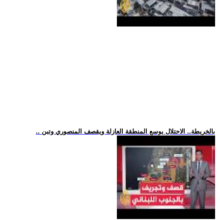
.. بالخريطة.. الاحتلال يوسع المنطقة العازلة ويقصف المنصوري وتبن