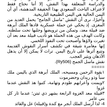
والدراسة المتعلقة بهذا النقش، إلا أننا نحتاج فقط
لاعتراف الباحث السعودي بهذا الحقيقة المدهشة، أي أن
اليمن الحالية هي اليمن الطبيعية التاريخية.
وأخيرًا، نرى أن النقش "ماسل الجامح" يحمل العديد من
المغزى. إذ يحكي عن حملة عسكرية قادها الملك أبرهة
ضد قبيلة معد، وتمكن من ترويضها وجلبها تحت سلطته.
وكانت الهدف من هذه الحملة هو تأديب قبيلة معد بعد أن
تغيرت ولاؤها وأصبحت تحت النفوذ اللخمي.
إنها مغامرة شيقة في تكشف أسرار النقوش القديمة
وتتبع أثرها على تاريخ اليمن. تراث لا يمكن إلا أن يذهل
الأذهان ويثير العجب.
نقش ماسل الجمح (Ry506).
=====
۱بقوة الرحمن ومسيحه، الملك أبرهة الذي باليمن ملك
سبأ وذو ريدان وحضرموت
٢ويمنت وأعرابهم طودم وتهامة، كتبوا هذ النقش عندما
غزوا
۳قبيلة معد الغزوة الرابعة بشهر ذي ثبتن؛ عندما ثار كل
بني عامر
4- لذا أرسل الملك أبجر مع كندة و(قبيلة) عل والقائد