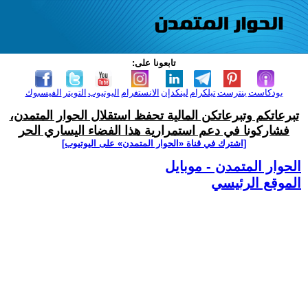
تابعونا على:
بودكاست
بنترست
تيلكرام
لينكدإن
الانستغرام
اليوتيوب
التويتر
الفيسبوك
تبرعاتكم وتبرعاتكن المالية تحفظ استقلال الحوار المتمدن،
فشاركونا في دعم استمرارية هذا الفضاء اليساري الحر
[اشترك في قناة ‫«الحوار المتمدن» على اليوتيوب]
الحوار المتمدن - موبايل
الموقع الرئيسي