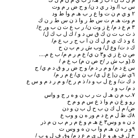
م ل ك ن ا ب ر هـ/ ز ب ي م ن م ل ك
س ب ا/ وذ ر ي د ن/ و ح ض ر م وت
۲ و ي م ن ت وا ع ر ب هـ م وا ط ود
م وت هـ م ت س ط ر وا ذ ن س ط ر ن ك
۳ م ع د م/ غ ز وت ن/ ر ب ع ت ن ب ور خ/
ذ ث ب ت ن ك ق س د و / ك ل ب ك ل/
٤ و ذ ك ي م ل ك ن ا ب ج ر ب ع م/
ك د ت/ وع ل/ وب ش ر م ب ن ح
ص ن غ ز ي و۳ ن ي/ ع م ر م م/ ب ع م....
٥.(و ب ش ر /ح ص ن م) ب ع م /
س ع د م/ و م ر د م/ و ح ض ر و ق د م ي/ ج
٦ي ش ن| ع ل ي/ ب ن ي/ ع م ر م/
د ك ت/ و ع ل ب و د/ ذ م ر خ/ و م ر د م و س ع
د م/ ب و د
٧.ب م ن هـ ل ت ر ب ن و ه ر ج و واس
رو و غ ن م وا ذ ع س م و م خ
ض/ م ل ك ن ب ح ل ب ن و دن
٨ك ظ ل م ع د م ور ه ن و وب ع
د ن ه و وس۳ ع هـ م و ع م ر م ب ن م ذر
۹و ر ه ن هـ م وا ب ن ه و وس ت
خ ل ف هـ و ع ل ي م ع د م/ وق ف ل و ب /