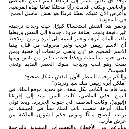
يوجد أي نقش يشير إلى ارتباط أسم اليمن بالماضي
والحاضر، ولكنني قدمت رأيًا مختلفًا تمامًا لهذه الفرضية.
وأعرض الآن عليكم نقشًا فريدًا هو نقش "ماسل الجمح"
في السعودية.
وحقق هذا النقش استحسانًا كبيرًا، حيث وجدت ترجمته
غير دقيقة وتمت إضافة حروف جديدة إلى النقش وربطها
بلقب الملك أبرهة وتغيير اسمه إلى أبرة زبيمن. ويلاحظ
أن الاسم زبيمن غريب وغير معروف من قبل، بينما
الاسم الصحيح هو "زي وتعني مرتفعات أو هضبة ويمن
تعني جنوب بالسبئية وهكذا جاءت باكثير من نقش ومنها
يمنت وهو لقب وديباجة ملوك العصر القديم وتعني
الجنوب".
وإليكم ترجمة السطر الأول للنقش بشكل صحيح:
"ملكن أبره زبيمن ملك سبأ وذريدن".
وما قام به الكاتب بكل شغف هو تحديد موقع الملك في
اليمن، ففي الماضي، كانت اليمن تمتد إلى إفريقيا
(إثيوبيا)، وكانت العاصمة في جنوب الجزيرة. وبعد تولي
الملك أبرهة منصب نائب لملك سبأ في الحبشة، تم
ترقيته ليصبح ملكًا ويتولى حكم الشؤون الملكية من
عرش مأرب.
وبالرغم من الأخطاء والتفسيرات المشوبة بالترجمة