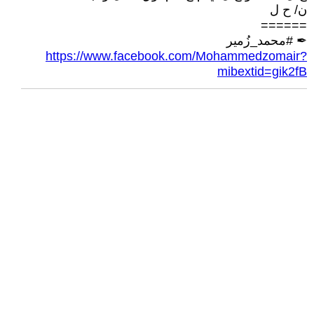
ن/ ح ل
======
✒ #محمد_زُمير
https://www.facebook.com/Mohammedzomair?
mibextid=gik2fB