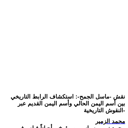
نقش -ماسل الجمح-: استكشاف الرابط التاريخي
بين أسم اليمن الحالي وأسم اليمن القديم عبر
النقوش التاريخية-
محمد الزمير
‏محمد زمير- سياسي و مؤرخ و أحياناً فيلسوف -