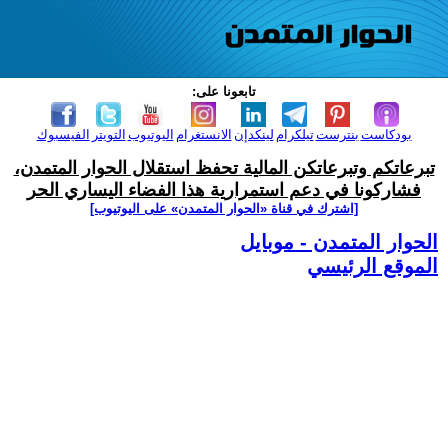
تابعونا على:
بودكاست
بنترست
تيلكرام
لينكدإن
الانستغرام
اليوتيوب
التويتر
الفيسبوك
تبرعاتكم وتبرعاتكن المالية تحفظ استقلال الحوار المتمدن،
فشاركونا في دعم استمرارية هذا الفضاء اليساري الحر
[اشترك في قناة ‫«الحوار المتمدن» على اليوتيوب]
الحوار المتمدن - موبايل
الموقع الرئيسي