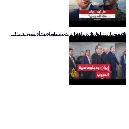
.. نافذة من إيران | هل تلتزم واشنطن بشروط طهران بشأن مضيق هرمز؟