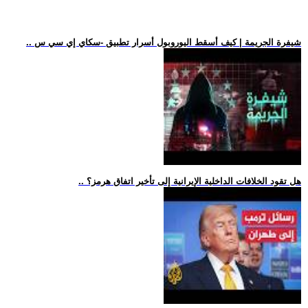
.. شيفرة الجريمة | كيف أسقط اليوروبول أسرار تطبيق -سكاي إي سي س
.. هل تقود الخلافات الداخلية الإيرانية إلى تأخير اتفاق هرمز؟