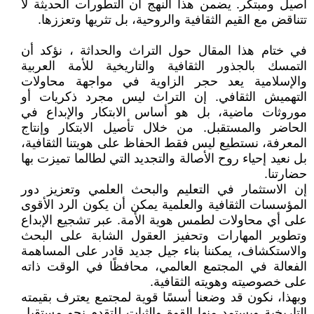
أصيل ومبتكر. يضمن هذا النهج أن التطورات الحديثة لا
تتناقض مع القيم الثقافية والروحية، بل تثريها وتعززها.
في ختام هذا المقال حول التراث والحداثة ، نؤكد أن
التمسك بالجذور الثقافية والتاريخية للأمة العربية
والإسلامية يعد حجر الزاوية في مواجهة محاولات
التهميش الثقافي. إن التراث ليس مجرد ذكريات أو
موروثات ماضية، بل هو أساس الابتكار والإبداع في
الحاضر والمستقبل. من خلال تأصيل الابتكار وإنتاج
المعرفة، نستطيع ليس فقط الحفاظ على هويتنا الثقافية،
بل نعيد إحياء روح الأصالة والتجديد التي لطالما تميزت بها
حضارتنا.
إن الاستثمار في التعليم والبحث العلمي وتعزيز دور
المؤسسات الثقافية والعلمية يمكن أن يكون الرد الأقوى
على أي محاولات لطمس هوية الأمة. عبر تشجيع الإبداع
وتطوير المهارات وتحفيز العقول الشابة على البحث
والاستكشاف، يمكننا بناء جيل جديد قادر على المساهمة
الفعالة في المجتمع العالمي، محافظًا في الوقت ذاته
على خصوصيته وهويته الثقافية.
وبهذا، نكون قد وضعنا أسسًا قوية لمجتمع يعترف بقيمته
التاريخية ويستمد منها القوة والثبات للتقدم نحو مستقبل