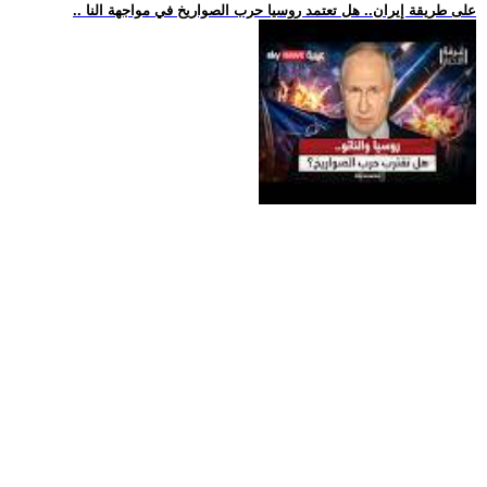
.. على طريقة إيران.. هل تعتمد روسيا حرب الصواريخ في مواجهة النا