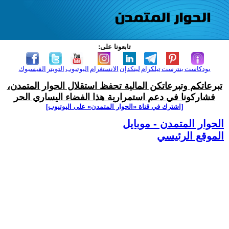
تابعونا على:
بودكاست
بنترست
تيلكرام
لينكدإن
الانستغرام
اليوتيوب
التويتر
الفيسبوك
تبرعاتكم وتبرعاتكن المالية تحفظ استقلال الحوار المتمدن،
فشاركونا في دعم استمرارية هذا الفضاء اليساري الحر
[اشترك في قناة ‫«الحوار المتمدن» على اليوتيوب]
الحوار المتمدن - موبايل
الموقع الرئيسي