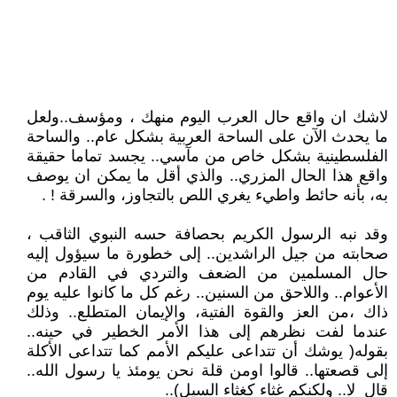
لاشك ان واقع حال العرب اليوم منهك ، ومؤسف..ولعل
ما يحدث الآن على الساحة العربية بشكل عام.. والساحة
الفلسطينية بشكل خاص من مآسي.. يجسد تماما حقيقة
واقع هذا الحال المزري.. والذي أقل ما يمكن ان يوصف
به، بأنه حائط واطيء يغري اللص بالتجاوز، والسرقة ! .
وقد نبه الرسول الكريم بحصافة حسه النبوي الثاقب ،
صحابته من جيل الراشدين.. إلى خطورة ما سيؤول إليه
حال المسلمين من الضعف والتردي في القادم من
الأعوام.. واللاحق من السنين.. رغم كل ما كانوا عليه يوم
ذاك ،من العز والقوة الفتية، والإيمان المتطلع.. وذلك
عندما لفت نظرهم إلى هذا الأمر الخطير في حينه..
بقوله( يوشك أن تتداعى عليكم الأمم كما تتداعى الأكلة
إلى قصعتها.. قالوا اومن قلة نحن يومئذ يا رسول الله..
قال لا.. ولكنكم غثاء كغثاء السيل)..