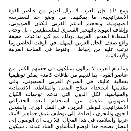
ومع ذلك فإن العرب لا يزال لديهم من عناصر القوة
الاستراتيجية، ما يمكنهم، من وضع حد للغطرسة
الصهيونية، وتحجيم الدعم الغربي للكيان الصهيوني،
وإيقاف التهويد بالتهجير القسري للفلسطينيين ، بل وحتى
استعادة القدس العربية ،وذلك مع كل تداعيات حقيقة
واقع ضعف الحال العربي المنهك، في الوقت الحاضر،وما
ترتب عليه من إحباط ، وقنوط في الساحة العربية
والإسلامية .
وما دام العرب لا يزالون يمتلكون في جعبتهم الكثير من
عناصر القوة ، بما لديهم من طاقات كامنة، يمكن توظيفها
بفعالية عالية، في الصراع العربي الصهيوني، وفي
مقدمتها استخدام سلاح النفط، والمقاطعة الاقتصادية
والسياسية، لكل الدول التي تدعم توجهات الكيان
الصهيوني ،ناهيك عن استخدام البعد الجغرافي
الاستراتيجي للوطن العربي، في النقل البري، والشحن
الجوي والبحري ، إضافة إلى توظيف عمق جماهير الأمة،
عربياً واسلاميا، في هذا المجال، فلا ريب ان الوصول إلى
انتصار يصحح هذا الوضع المأساوي الشاذ عندئذ ، سيكون