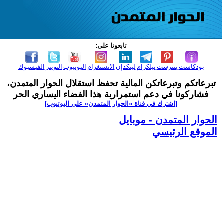
تابعونا على:
بودكاست
بنترست
تيلكرام
لينكدإن
الانستغرام
اليوتيوب
التويتر
الفيسبوك
تبرعاتكم وتبرعاتكن المالية تحفظ استقلال الحوار المتمدن،
فشاركونا في دعم استمرارية هذا الفضاء اليساري الحر
[اشترك في قناة ‫«الحوار المتمدن» على اليوتيوب]
الحوار المتمدن - موبايل
الموقع الرئيسي