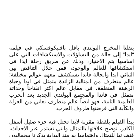
ينقلنا المخرج البولندي بافل بافليكوفسكي في فيلمه
“ايدا” إلى حالة من التساؤلات والاستكشافات التي على
اساسها يتم الاختيار، وذلك عن طريق رحلة ايدا في
استكشافها للعالم والوجود، فمن خلال التناقض بين
الثنائي ايدا والخالة فاندا نستكشف معهم عوالم مختلفة:
عالم متطرف من المثالية الزائدة متمثل في ايدا وحياة
الرهبنة المنغلقة، في مقابل عالم اكثر انفتاحاً وحداثة
متمثل في فاندا والمجتمع البولندي الجديد بعد الحرب
العالمية الثانية، فهو ايضاً عالم متطرف يعاني من العزلة
والكآبة التي فرضتها ظروف الحرب.
يبدأ الفيلم بلقطة مقربة لايدا تحتل فيه جزء ضئيل أسفل
الكادر، توضح علاقتها بالتمثال والتي تستمر عبر الاحداث،
فنظرتها للتمثال واهتمامها به منذ البداية يذكرنا ببجماليون