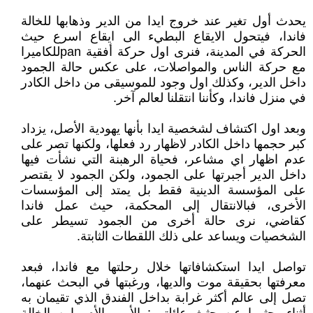
يحدث أول تغير عند خروج ايدا من الدير وذهابها للخالة
فاندا، فيتحول الايقاع البطيء الى ايقاع اسرع حيث
الحركة في المدينة، فنرى اول حركة أفقية panللكاميرا
مع حركة الناس والمواصلات، على عكس حالة الجمود
داخل الدير، وكذلك اول وجود للموسيقى من داخل الكادر
في منزل فاندا، وكأننا انتقلنا لعالم آخر.
وبعد اول اكتشاف لشخصية ايدا بأنها يهودية الأصل، يزداد
كبر حجمها داخل الكادر لاظهار رد فعلها، ولكنها تصر على
عدم اظهار اي مشاعر، فحياة الرهبنة التي نشأت فيها
داخل الدير أجبرتها على الجمود، ولكن الجمود لا يقتصر
على المؤسسة الدينية فقط بل يمتد إلى المؤسسات
الأخرى، فبالانتقال إلى المحكمة، حيث عمل فاندا
كقاضي، نرى حالة أخرى من الجمود تسيطر على
الشخصيات ويساعد على ذلك اللقطات الثابتة.
تواصل ايدا استكشافاتها خلال رحلتها مع فاندا، فبعد
معرفتها بحقيقة موت والديها، ورغبتها في البحث عنهما،
تصل إلى عالم أكثر غرابة بداخل الفندق الذي تقيمان به