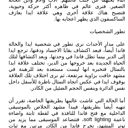
أثناء بحثهما عن جثث عائلتهم: الأب والأم وابن الخالة
الصغير. فنرى عالم في ظاهره أكثر حركة وحيوية،
فتصبح هناك علاقة أخرى وهي علاقة ايدا بعازف
الساكسفون الذي يظهر اعجابه بها.
تطور الشخصيات
على مدار الأحداث نرى تطور في شخصية ايدا والخالة
فاندا أيضاً، فبعد اكتشاف بقايا الاجساد ودفنها، ترجع ايدا
إلى الدير بينما تظل فاندا في وحدتها، وبعد اكتشافها لتلك
الحياة الجديدة بعد خروجها من الدير، تختلف علاقة ايدا
بالتمثال فتخبره انها ليست مستعدة بعد للرهبنة في
مشهد خافت بزاوية مرتفعة، ثم نرى اختلاف تلك العلاقة
بوقوف ايدا في عكس اتجاه التمثال ناظرة للأسفل داخل
نفس الدائرة وبنفس الحجم الضئيل من الكادر.
أما الخالة التي عاشت عالمها بطريقتها الخاصة، تقرر أن
تنهيه أيضاً بطريقتها، فيبدأ مشهد الخلاص بالموسيقى
الداخلية مع فتح فاندا للنافذة في لقطة ثابتة واضاءة
ناعمة soft lighting، فتتصاعد الموسيقى مما يزيد من
توتر المشهد، تخرج فاندا من الكادر مرتين مع ثبات