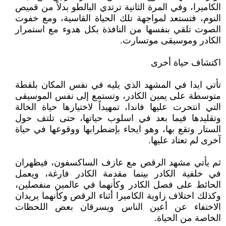
الكاميرا، وفي المرة الثانية ترتدي البالطو بدلاً من قميص
النوم، فتستعد لمواجهة تلك الحياة القاسية، ومع خفوت
الصوت تلقي بنفسها من النافذة بكل هدوء مع استمرار
الكادر وموسيقى موتسارت.
اكتشاف حياة أخرى
تأتي ايدا في المشهد الذي يليه في نفس المكان بلقطة
متوسطة على يمين الكادر، وتستمع إلى نفس الموسيقى
التي انتحرت عليها فاندا، تمهيداً لاختيارها حياة الخالة
وتقليدها فيما بعد في اسلوب حياتها، حتى تلتف حول
الستار وتقع بها، وهو ايحاء بإضطرابها ووقوعها في حياة
آخرى لم تعتاد عليها.
ثم يأتي مشهد الرقص مع عازف الساكسفون، فيظهران
في خلفية الكادر بينما مقدمة الكادر فارغة، ويعمل
الحائط على فصل الكادر وكأنهما في عالمين منفصلين،
وكذلك اختلاف زاوية الكاميرا أثناء الرقص وكأنهما يريدان
الاختفاء عن أعين الناس ويسرقان بعض اللحظات
الخاصة من الحياة.