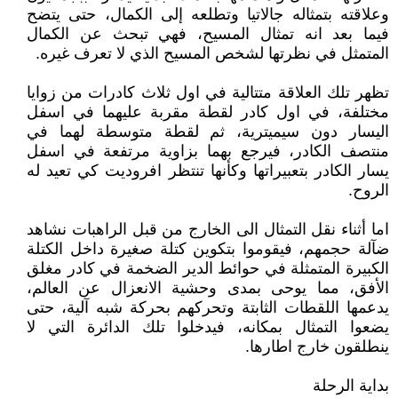
وعلاقته بتمثاله جالاتيا وتطلعه إلى الكمال، حتى يتضح
فيما بعد انه تمثال المسيح، فهي تبحث عن الكمال
المتمثل في نظرتها لشخص المسيح الذي لا تعرف غيره.
تظهر تلك العلاقة متتالية في اول ثلاث كادرات من زوايا
مختلفة، في اول كادر لقطة مقربة عليهما في اسفل
اليسار دون سيميترية، ثم لقطة متوسطة لهما في
منتصف الكادر، فيرجع بهما بزاوية مرتفعة في اسفل
يسار الكادر بتعبيراتها وكأنها تنتظر افروديت كي تعيد له
الروح.
اما أثناء نقل التمثال الى الخارج من قبل الراهبات نشاهد
ضآلة حجمهم، فيقوموا بتكوين كتلة صغيرة داخل الكتلة
الكبيرة المتمثلة في حوائط الدير الضخمة في كادر مغلق
الأفق، مما يوحى بمدى وحشية الانعزال عن العالم،
يدعمها اللقطات الثابتة وتحركهم بحركة شبه آلية، حتى
يضعوا التمثال بمكانه، فيدخلوا تلك الدائرة التي لا
ينطلقون خارج اطارها.
بداية الرحلة