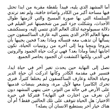
أما المشهد الذي يليه، فيبدأ بلقطة مقربة من ايدا تحتل
فيها مساحة أكبر من الكادر واضاءة خافتة، ولم تعد ترتدي
السلسلة التي بها صورة المسيح والتي لازمتها طوال
الأحداث، وشكلت جزء كبير من شخصيتها عبر الفيلم في
دلالة سميولوجية لذلك العالم الذي تنتمي إليه، ونستكشف
معها العالم الآخر الذي ينتمي اليه عازف الساكسفون حين
يسألها أن تذهب معه فتسأله وماذا بعد؟ فحين يجيبها بأن
يتزوجا وينجبا وما إلى آخره من روتينيات الحياة، تكون
اجابتها ايضاً وماذا بعد؟ فهي تركت حياة الجمود والروتين
في الدير، ولكنها اكتشفت ان الجمود يحاصر الجميع.
نصل إلى النهاية حين يحدث تغير آخر في حياة ايدا،
فتسير في مقدمة الكادر وكأنها ادركت أن حياة الدير
وحياة الخالة وعازف الساكسفون لم يختلفا كثيراً، فنرى
تحرك الكاميرا معها لأول مرة، ونشعر بنبضات قدميها
على الأرض في حالة من التوتر، حتى ينتهي المشهد دون
أن نعرف من اختارت في النهاية؟ فتتركنا في حيرة
الاختيار: هل الحياة تتوقف على تلك الحالتين فقط؟ أم أن
هناك خيار آخر يستطيع الانسان أن يصله؟