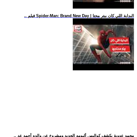
.. فيلم Spider-Man: Brand New Day | البداية اللي كان بيتر محتا
.. محمد عدوية يكشف كواليس ألبومه الجديد ومشروع عن والده أحمد عد