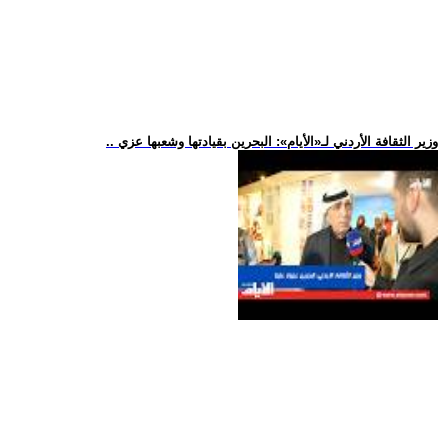
.. وزير الثقافة الأردني لـ«الأيام»: البحرين بقيادتها وشعبها عزي