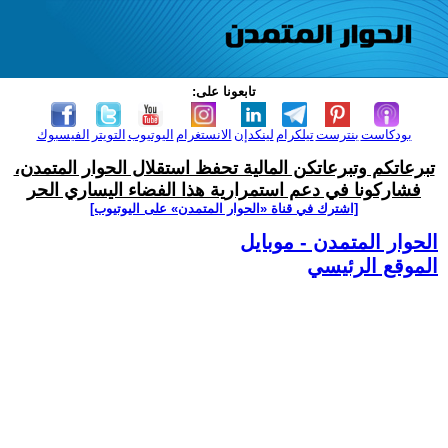
تابعونا على:
بودكاست
بنترست
تيلكرام
لينكدإن
الانستغرام
اليوتيوب
التويتر
الفيسبوك
تبرعاتكم وتبرعاتكن المالية تحفظ استقلال الحوار المتمدن،
فشاركونا في دعم استمرارية هذا الفضاء اليساري الحر
[اشترك في قناة ‫«الحوار المتمدن» على اليوتيوب]
الحوار المتمدن - موبايل
الموقع الرئيسي