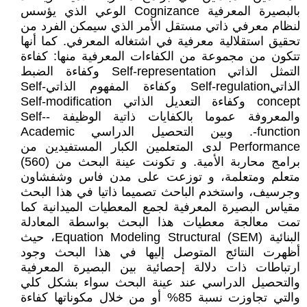
بالبصيرة المعرفية Cognizance الوعي الذي يؤسس
لنظام معرفي ذاتي مستقل الأمر الذي سيمكن الفرد من
تحقيق استقلالية معرفية في اشتغاله المعرفي. كما أنها
تتكون من مجموعة من الكفاءات المعرفية منها: كفاءة
التمثل الذاتي Self-representation وكفاءة الضبط
الذاتيSelf-regulation وكفاءة المفهوم الذاتيSelf-
concept وكفاءة التعديل الذاتي Self-modification
والمعروفة عموما بالكفايات ذاتية الوظيفة Self--
function-. وبين التحصيل الدراسي Academic
Performance لدى المتعلمين الكبار المستفيدين من
برامج محاربة الأمية. و تكونت عينة البحث من (560)
متعلم ومتعلمة، و توزعت على مدن فاس وشفشاون
وجرسيف، واستخدم الباحث تصميما ذاتيا في هذا البحث
مقياس البصيرة المعرفية لجمع المعطيات الميدانية كما
تمت معالجة معطيات هذا البحث بواسطة المعادلة
البنائية Equation Modeling Structural (SEM)، حيث
أظهرت النتائج المتوصل إليها في هذا البحث وجود
ارتباطات ذات دلالة إحصائية بين البصيرة المعرفية
والتحصيل الدراسي عند عينة البحث سواء بشكل كلي
والتي تجاوزت نسبة 85% أو من خلال مكوناتها كفاءة