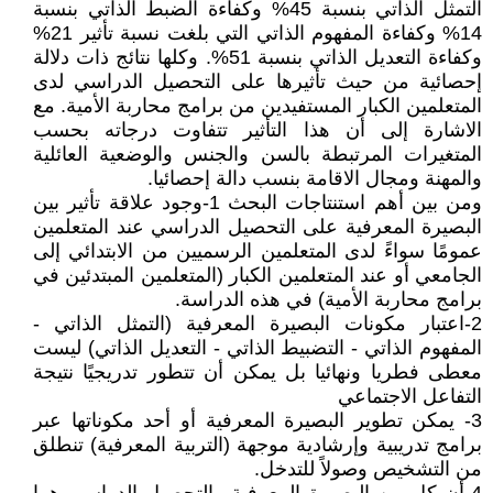
التمثل الذاتي بنسبة 45% وكفاءة الضبط الذاتي بنسبة
14% وكفاءة المفهوم الذاتي التي بلغت نسبة تأثير 21%
وكفاءة التعديل الذاتي بنسبة 51%. وكلها نتائج ذات دلالة
إحصائية من حيث تأثيرها على التحصيل الدراسي لدى
المتعلمين الكبار المستفيدين من برامج محاربة الأمية. مع
الاشارة إلى أن هذا التأثير تتفاوت درجاته بحسب
المتغيرات المرتبطة بالسن والجنس والوضعية العائلية
والمهنة ومجال الاقامة بنسب دالة إحصائيا.
ومن بين أهم استنتاجات البحث 1-وجود علاقة تأثير بين
البصيرة المعرفية على التحصيل الدراسي عند المتعلمين
عمومًا سواءً لدى المتعلمين الرسميين من الابتدائي إلى
الجامعي أو عند المتعلمين الكبار (المتعلمين المبتدئين في
برامج محاربة الأمية) في هذه الدراسة.
2-اعتبار مكونات البصيرة المعرفية (التمثل الذاتي -
المفهوم الذاتي - التضبيط الذاتي - التعديل الذاتي) ليست
معطى فطريا ونهائيا بل يمكن أن تتطور تدريجيًا نتيجة
التفاعل الاجتماعي
3- يمكن تطوير البصيرة المعرفية أو أحد مكوناتها عبر
برامج تدريبية وإرشادية موجهة (التربية المعرفية) تنطلق
من التشخيص وصولاً للتدخل.