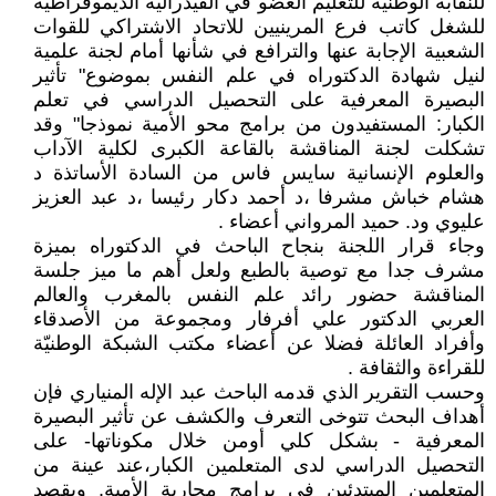
للنقابة الوطنية للتعليم العضو في الفيدرالية الديموقراطية
للشغل كاتب فرع المرينيين للاتحاد الاشتراكي للقوات
الشعبية الإجابة عنها والترافع في شأنها أمام لجنة علمية
لنيل شهادة الدكتوراه في علم النفس بموضوع" تأثير
البصيرة المعرفية على التحصيل الدراسي في تعلم
الكبار: المستفيدون من برامج محو الأمية نموذجا" وقد
تشكلت لجنة المناقشة بالقاعة الكبرى لكلية الآداب
والعلوم الإنسانية سايس فاس من السادة الأساتذة د
هشام خباش مشرفا ،د أحمد دكار رئيسا ،د عبد العزيز
عليوي ود. حميد المرواني أعضاء .
وجاء قرار اللجنة بنجاح الباحث في الدكتوراه بميزة
مشرف جدا مع توصية بالطبع ولعل أهم ما ميز جلسة
المناقشة حضور رائد علم النفس بالمغرب والعالم
العربي الدكتور علي أفرفار ومجموعة من الأصدقاء
وأفراد العائلة فضلا عن أعضاء مكتب الشبكة الوطنيّة
للقراءة والثقافة .
وحسب التقرير الذي قدمه الباحث عبد الإله المنياري فإن
أهداف البحث تتوخى التعرف والكشف عن تأثير البصيرة
المعرفية - بشكل كلي أومن خلال مكوناتها- على
التحصيل الدراسي لدى المتعلمين الكبار،عند عينة من
المتعلمين المبتدئين في برامج محاربة الأمية. ويقصد