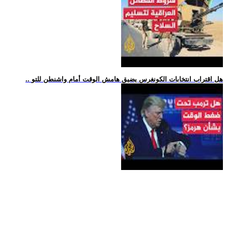
.. هل اقتراب انتخابات الكونغرس يضيق هامش الوقت أمام واشنطن للتو