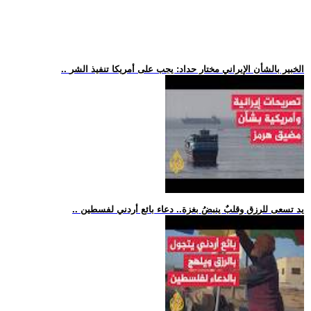
.. الخبير بالشأن الإيراني مختار حداد: يجب على أمريكا تنفيذ الشر
.. يد تسعى للرزق وقلبٌ ينبضُ بغزة.. دعاء بائع أردني لفسطين