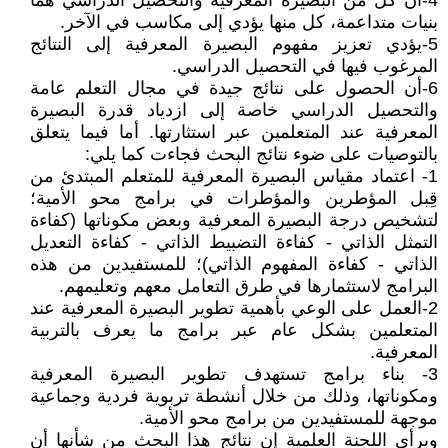
4-أن كل من البصيرة المعرفية والتحصيل الدراسي هما
بنيات متداعمة، كل منها يؤدي إلى مكاسب في الآخر.
5-يؤدي تعزيز مفهوم البصيرة المعرفية إلى النتائج
المرغوب فيها في التحصيل الدراسي.
6-أن الحصول على نتائج جيدة في مجال التعلم عامة
والتحصيل الدراسي خاصة إلى ازدياد قدرة البصيرة
المعرفية عند المتعلمين عبر استثارتها. أما فيما يتعلق
بالتوصيات على ضوء نتائج البحث فجاءت كما يلي:
1- اعتماد مقياس البصيرة المعرفية للمتعلم المبتدئ من
قِبل المؤطرين والمؤطرات في برامج محو الأمية؛
لتشخيص درجة البصيرة المعرفية وبعض مكوناتها (كفاءة
التمثل الذاتي - كفاءة التضبيط الذاتي - كفاءة التعديل
الذاتي - كفاءة المفهوم الذاتي)؛ للمستفيدين من هذه
البرامج لاستثمارها في طرق التعامل معهم وتعليمهم.
2-العمل على الوعي بأهمية تطوير البصيرة المعرفية عند
المتعلمين بشكل عام عبر برامج ما يعرف بالتربية
المعرفية.
3- بناء برامج تستهدف تطوير البصيرة المعرفية
ومكوناتها، وذلك من خلال أنشطة تربوية فردية وجماعية
موجهة للمستفيدين من برامج محو الأمية.
وبرأي اللجنة العلمية إن نتائج هذا البحث من شأنها أن