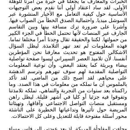
الخبرات والمعارف ما يجعلنا في حيرة من أمرنا للوهلة
الأولى. لقد ساد اعتقاد أولي أننا نقدم بعض التوجيهات
الأساسية حول كيفية التعامل مع الأخبار المنشورة عبر
السوشل ميديا. واحتمالية الصدق الخطأ من الصواب فيها.
وأشرنا على ضرورة ترك مسافة بينها وبين التقاسم
الجارف عبر المنصات لأنها تحتمل الخطأ في الجزء الكبير
من حمولتها. لكننا والحقيقة تقال وجدنا أمرا مختلفا تماما.
فهذه المعلومات لم تعد تبهر التلامذة. ليظل السؤال
الاشكالي المفتوح هو تحديث معارفنا نحن المؤطرين
أنفسنا. لأن تلاميذ العصر السيبراني ليسوا صفحة تواصلية
بيضاء وبريئة كما يعتقد البعض. وأن نوعية المعلومات
التواصلية المقدمة لهم سوف تبهرهم وترسم الدهشة
على محياهم. لقد أصبح ذلك من الماضي. لقد تأكد
بالملموس أن ما نملكه من معلومات في هذا الصدد. وما
راكمناه بعد سنوات من التجربة والتماهي، تملكه تلامذتنا
وتفوقوا فيه جزئيا أو كليا في أشهر قليلة. ليظل راهن
ومستقبل منصات التواصل الاجتماعي وآفاقها، وتهيئاتنا
المريضة حول تأثيرها وتداعياتها الخطيرة على الناشئة
محور أسئلة مفتوحة قابلة للتعديل وعلى كل الاحتمالات.
وجاءت المفاجأة المربكة. إذ بعد عودتي إلى فاس مساء