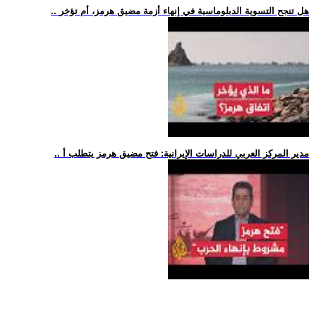
.. هل تنجح التسوية الدبلوماسية في إنهاء أزمة مضيق هرمز، أم تؤخر
.. مدير المركز العربي للدراسات الإيرانية: فتح مضيق هرمز يتطلب أ