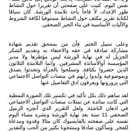
نفس اليوم. كتبت على صفحتي أن تقريرا حول النشاط
طور الإعداد، لأ فاجأ بأحد تلامذة الورشة. كان سباقا
لكتابة تقرير مكثف حول النشاط مستوفيا لكافة الشروط
والآليات الأساسية في بناء الخبر الصحفي.
وعلى سبيل الختم. فأن من يستحق تقديم شهادة
مشاركة صادقة في حقه والاحتفاء به وتقديم الشكر
الجزيل له في نهاية الورشة ليس مؤطرها ولا مدير
المؤسسة أوالأساتذة المشرفين. وانما التلامذة الثلاثون
الذين حضروا بكثافة. وتسلحوا بالجرأة وتحدثوا بصدق
وبموضوعية وأبدوا رأيهم في منصات التواصل الاجتماعي
التي يزورونها ويعرفون ادق التفاصيل عنها.
لقد ساهم ذلك بكل تأكيد في تكسير تلك الصورة النمطية
التي كانت سائدة عن تمثلات منصات التواصل الاجتماعي
في اذهان الناشئة. ولعل التقرير الذي أنجزه الزميل
الصحفي 11 سنة بعد نهاية الورشة ونشره مساء اليوم
نفسه على صفحته بالفايسبوك كان مثالا وقدوة ومدعاة
للفخر. وسأكون صادقا ومشحونا بكثير من الحب والتقدير