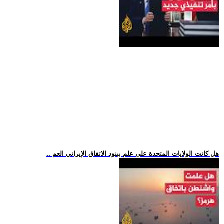
.. هل كانت الولايات المتحدة على علم ببنود الاتفاق الإيراني العم