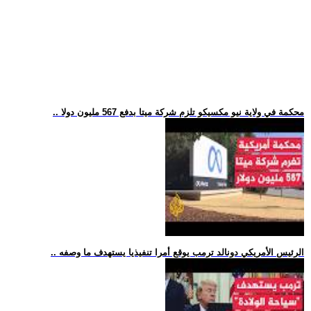
.. محكمة في ولاية نيو مكسيكو تلزم شركة ميتا بدفع 567 مليون دولا
.. الرئيس الأمريكي دونالد ترمب يوقع أمرا تنفيذيا يستهدف ما وصفه