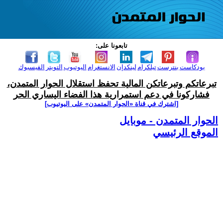
تابعونا على:
بودكاست
بنترست
تيلكرام
لينكدإن
الانستغرام
اليوتيوب
التويتر
الفيسبوك
تبرعاتكم وتبرعاتكن المالية تحفظ استقلال الحوار المتمدن،
فشاركونا في دعم استمرارية هذا الفضاء اليساري الحر
[اشترك في قناة ‫«الحوار المتمدن» على اليوتيوب]
الحوار المتمدن - موبايل
الموقع الرئيسي