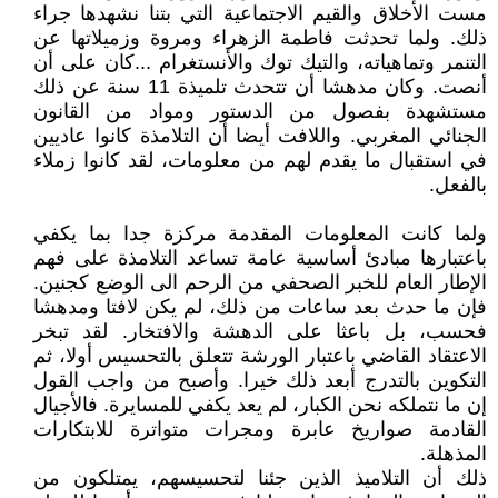
مست الأخلاق والقيم الاجتماعية التي بتنا نشهدها جراء
ذلك. ولما تحدثت فاطمة الزهراء ومروة وزميلاتها عن
التنمر وتماهياته، والتيك توك والأنستغرام ...كان على أن
أنصت. وكان مدهشا أن تتحدث تلميذة 11 سنة عن ذلك
مستشهدة بفصول من الدستور ومواد من القانون
الجنائي المغربي. واللافت أيضا أن التلامذة كانوا عاديين
في استقبال ما يقدم لهم من معلومات، لقد كانوا زملاء
بالفعل.
ولما كانت المعلومات المقدمة مركزة جدا بما يكفي
باعتبارها مبادئ أساسية عامة تساعد التلامذة على فهم
الإطار العام للخبر الصحفي من الرحم الى الوضع كجنين.
فإن ما حدث بعد ساعات من ذلك، لم يكن لافتا ومدهشا
فحسب، بل باعثا على الدهشة والافتخار. لقد تبخر
الاعتقاد القاضي باعتبار الورشة تتعلق بالتحسيس أولا، ثم
التكوين بالتدرج أبعد ذلك خيرا. وأصبح من واجب القول
إن ما نتملكه نحن الكبار، لم يعد يكفي للمسايرة. فالأجيال
القادمة صواريخ عابرة ومجرات متواترة للابتكارات
المذهلة.
ذلك أن التلاميذ الذين جئنا لتحسيسهم، يمتلكون من