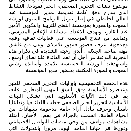
موضوع تقنيات التحرير الصحفي، الخبر نموذجا. النشاط
الذي يندرج وفق كلمة تقديمية لمدير المؤسسة عبد
العالي لخليطي في إطار تنزيل البرنامج السنوي لورشة
الصوت والصورة بمؤسسة التفتح للتربية والتكوين الأمير
عبد القادر، وبهدف الاعداد لمسابقة الإعلام المدرسي،
وتماشيا مع انفتاح المؤسسة على فعاليات ثقافية وفنية
وجمعوية. عرف حضور جمهور تلاميذي نوعي من عاشق
مهنة صاحبة الجلالة ، أبدى رغبته الشديدة في تكرار هذه
التجربة النوعية من أجل أن تعم الفائدة علة نطاق أوسع .
واستهدفت الورشة التحسيسية تلامذة وأساتذة رشتي
الصوت والصورة المكتبة، بحضور مدير المؤسسة.
هذه الحصة التحسيسية بإواليات التحرير الصحفي للخبر
وعناصره الأساسية وفق النسق المهني المتعارف عليه،
بما في ذلك الآليات الأسلوبية التي تشكل اللبنات
الأساسية لتحرير الخبر الصحفي جعلت اللقاء حيا وتفاعليا
بامتياز. وعرف تبادل أراء عامة مدعومة بشهادات من
الحياة العامة. اتسمت بالجرأة في بعض الأحيان. أمثلة
مشاهدات مواقف من وحي منصات التواصل الاجتماعي
ودورها في حياتنا العامة اليوم. مرورا بالتحولات التي